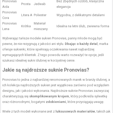
Pronovias
Bez zbędnych ozdób, klasyczna
Prosta
Jedwab
Aida
elegancja
Pronovias
Litera A
Poliester
Wygodna, z delikatnymi detalami
Cora
Pronovias
Materiał
Krótka
Idealna na letni ślub, zwiewna forma
Lena
mieszany
Wybierając tańsze modele sukien Pronovias, panny młode mogą być
pewne, że nie rezygnują z jakości ani stylu.
Dbając o każdy detal
, marka
oferuje sukienki, które spełniają oczekiwania nawet najbardziej
wymagających klientek. Z tego powodu warto rozważyć te opcje, jeśli
szukasz idealnej sukni ślubnej w korzystnej cenie.
Jakie są najdroższe suknie Pronovias?
Pronovias to jedna z najbardziej renomowanych marek w branży ślubnej, a
ich kolekcja najdroższych sukien jest wyjątkowa zarówno pod względem
designu, jak i jakości wykonania. Najdroższe suknie Pronovias zazwyczaj
charakteryzują się
skomplikowanym krojem
, który podkreśla sylwetkę
oraz różnorodnymi, bogatymi
zdobieniami
, które przyciągają uwagę.
Wiele z tych modeli wykonane jest z
luksusowych materiałów
, takich jak