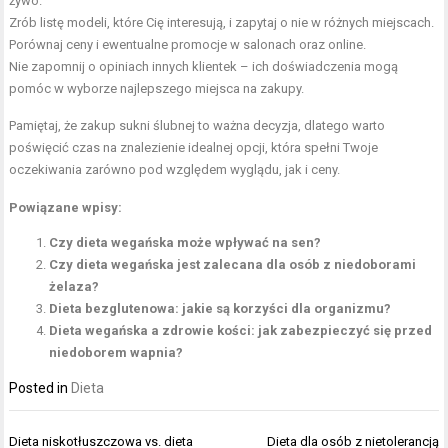
żywo.
Zrób listę modeli, które Cię interesują, i zapytaj o nie w różnych miejscach.
Porównaj ceny i ewentualne promocje w salonach oraz online.
Nie zapomnij o opiniach innych klientek – ich doświadczenia mogą
pomóc w wyborze najlepszego miejsca na zakupy.
Pamiętaj, że zakup sukni ślubnej to ważna decyzja, dlatego warto
poświęcić czas na znalezienie idealnej opcji, która spełni Twoje
oczekiwania zarówno pod względem wyglądu, jak i ceny.
Powiązane wpisy:
Czy dieta wegańska może wpływać na sen?
Czy dieta wegańska jest zalecana dla osób z niedoborami
żelaza?
Dieta bezglutenowa: jakie są korzyści dla organizmu?
Dieta wegańska a zdrowie kości: jak zabezpieczyć się przed
niedoborem wapnia?
Posted in
Dieta
Nawigacja
Dieta niskotłuszczowa vs. dieta
Dieta dla osób z nietolerancją