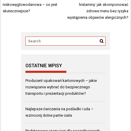
wpisu
niskowęglowodanowa – co jest
histaminy: jak skomponować
skuteczniejsze?
zdrowe menu bez ryzyka
wystąpienia objawów alergicznych?
OSTATNIE WPISY
Producent opakowań kartonowych – jakie
rozwiązania wybrać do bezpiecznego
transportu i prezentacji produktów?
Najlepsze ćwiczenia na pośladki i uda –
wzmocnij dolne partie ciała
Podstawowe asany jogi dla początkujących: