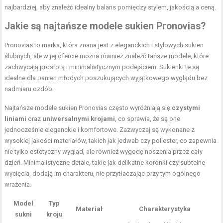
najbardziej, aby znaleźć idealny balans pomiędzy stylem, jakością a ceną.
Jakie są najtańsze modele sukien Pronovias?
Pronovias to marka, która znana jest z eleganckich i stylowych sukien
ślubnych, ale w jej ofercie można również znaleźć tańsze modele, które
zachwycają prostotą i minimalistycznym podejściem. Sukienki te są
idealne dla panien młodych poszukujących wyjątkowego wyglądu bez
nadmiaru ozdób.
Najtańsze modele sukien Pronovias często wyróżniają się
czystymi
liniami
oraz
uniwersalnymi krojami
, co sprawia, że są one
jednocześnie eleganckie i komfortowe. Zazwyczaj są wykonane z
wysokiej jakości materiałów, takich jak jedwab czy poliester, co zapewnia
nie tylko estetyczny wygląd, ale również wygodę noszenia przez cały
dzień. Minimalistyczne detale, takie jak delikatne koronki czy subtelne
wycięcia, dodają im charakteru, nie przytłaczając przy tym ogólnego
wrażenia.
Model
Typ
Materiał
Charakterystyka
sukni
kroju