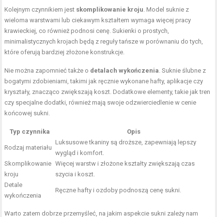
Kolejnym czynnikiem jest
skomplikowanie kroju
. Model suknie z
wieloma warstwami lub ciekawym kształtem wymaga więcej pracy
krawieckiej, co również podnosi cenę. Sukienki o prostych,
minimalistycznych krojach będą z reguły tańsze w porównaniu do tych,
które oferują bardziej złożone konstrukcje.
Nie można zapomnieć także o
detalach wykończenia
. Suknie ślubne z
bogatymi zdobieniami, takimi jak ręcznie wykonane hafty, aplikacje czy
kryształy, znacząco zwiększają koszt. Dodatkowe elementy, takie jak tren
czy specjalne dodatki, również mają swoje odzwierciedlenie w cenie
końcowej sukni.
Typ czynnika
Opis
Luksusowe tkaniny są droższe, zapewniają lepszy
Rodzaj materiału
wygląd i komfort.
Skomplikowanie
Więcej warstw i złożone kształty zwiększają czas
kroju
szycia i koszt.
Detale
Ręczne hafty i ozdoby podnoszą cenę sukni.
wykończenia
Warto zatem dobrze przemyśleć, na jakim aspekcie sukni zależy nam