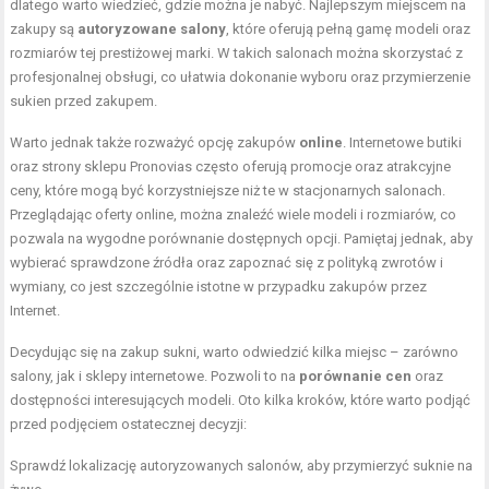
dlatego warto wiedzieć, gdzie można je nabyć. Najlepszym miejscem na
zakupy są
autoryzowane salony
, które oferują pełną gamę modeli oraz
rozmiarów tej prestiżowej marki. W takich salonach można skorzystać z
profesjonalnej obsługi, co ułatwia dokonanie wyboru oraz przymierzenie
sukien przed zakupem.
Warto jednak także rozważyć opcję zakupów
online
. Internetowe butiki
oraz strony sklepu Pronovias często oferują promocje oraz atrakcyjne
ceny, które mogą być korzystniejsze niż te w stacjonarnych salonach.
Przeglądając oferty online, można znaleźć wiele modeli i rozmiarów, co
pozwala na wygodne porównanie dostępnych opcji. Pamiętaj jednak, aby
wybierać sprawdzone źródła oraz zapoznać się z polityką zwrotów i
wymiany, co jest szczególnie istotne w przypadku zakupów przez
Internet.
Decydując się na zakup sukni, warto odwiedzić kilka miejsc – zarówno
salony, jak i sklepy internetowe. Pozwoli to na
porównanie cen
oraz
dostępności interesujących modeli. Oto kilka kroków, które warto podjąć
przed podjęciem ostatecznej decyzji:
Sprawdź lokalizację autoryzowanych salonów, aby przymierzyć suknie na