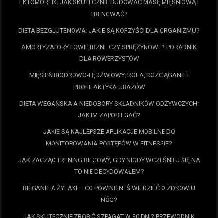
EKTOMORFIK: JAK SKUTECZNIE BUDOWAĆ MASĘ MIĘŚNIOWĄ I
TRENOWAĆ?
DIETA BEZGLUTENOWA: JAKIE SĄ KORZYŚCI DLA ORGANIZMU?
AMORTYZATORY POWIETRZNE CZY SPRĘŻYNOWE? PORADNIK
DLA ROWERZYSTÓW
MIĘSIEŃ BIODROWO-LĘDŹWIOWY: ROLA, ROZCIĄGANIE I
PROFILAKTYKA URAZÓW
DIETA WEGAŃSKA A NIEDOBORY SKŁADNIKÓW ODŻYWCZYCH:
JAK IM ZAPOBIEGAĆ?
JAKIE SĄ NAJLEPSZE APLIKACJE MOBILNE DO
MONITOROWANIA POSTĘPÓW W FITNESSIE?
JAK ZACZĄĆ TRENING BIEGOWY, GDY NIGDY WCZEŚNIEJ SIĘ NA
TO NIE DECYDOWAŁEM?
BIEGANIE A ŻYLAKI – CO POWINIENEŚ WIEDZIEĆ O ZDROWIU
NÓG?
JAK SKUTECZNIE ZROBIĆ SZPAGAT W 30 DNI? PRZEWODNIK