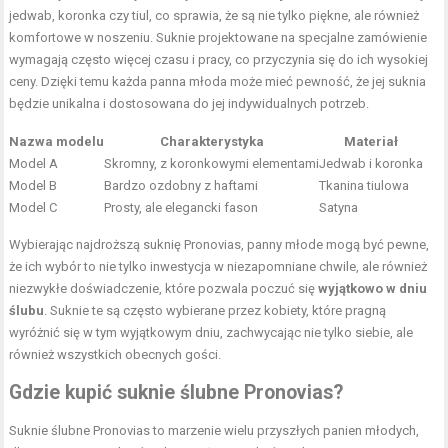
jedwab, koronka czy tiul, co sprawia, że są nie tylko piękne, ale również
komfortowe w noszeniu. Suknie projektowane na specjalne zamówienie
wymagają często więcej czasu i pracy, co przyczynia się do ich wysokiej
ceny. Dzięki temu każda panna młoda może mieć pewność, że jej suknia
będzie unikalna i dostosowana do jej indywidualnych potrzeb.
Nazwa modelu
Charakterystyka
Materiał
Model A
Skromny, z koronkowymi elementami
Jedwab i koronka
Model B
Bardzo ozdobny z haftami
Tkanina tiulowa
Model C
Prosty, ale elegancki fason
Satyna
Wybierając najdroższą suknię Pronovias, panny młode mogą być pewne,
że ich wybór to nie tylko inwestycja w niezapomniane chwile, ale również
niezwykłe doświadczenie, które pozwala poczuć się
wyjątkowo w dniu
ślubu
. Suknie te są często wybierane przez kobiety, które pragną
wyróżnić się w tym wyjątkowym dniu, zachwycając nie tylko siebie, ale
również wszystkich obecnych gości.
Gdzie kupić suknie ślubne Pronovias?
Suknie ślubne Pronovias to marzenie wielu przyszłych panien młodych,