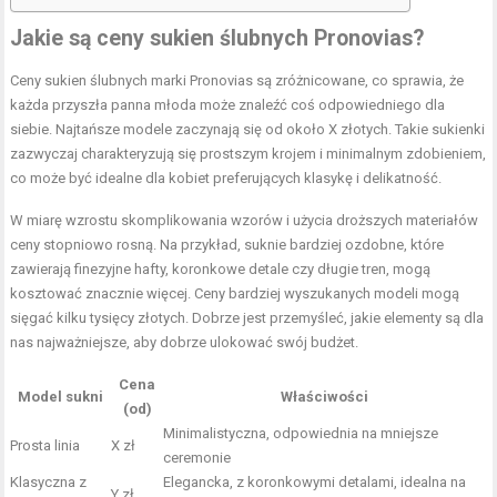
Jakie są ceny sukien ślubnych Pronovias?
Ceny sukien ślubnych marki Pronovias są zróżnicowane, co sprawia, że
każda przyszła panna młoda może znaleźć coś odpowiedniego dla
siebie. Najtańsze modele zaczynają się od około X złotych. Takie sukienki
zazwyczaj charakteryzują się prostszym krojem i minimalnym zdobieniem,
co może być idealne dla kobiet preferujących klasykę i delikatność.
W miarę wzrostu skomplikowania wzorów i użycia droższych materiałów
ceny stopniowo rosną. Na przykład, suknie bardziej ozdobne, które
zawierają finezyjne hafty, koronkowe detale czy długie tren, mogą
kosztować znacznie więcej. Ceny bardziej wyszukanych modeli mogą
sięgać kilku tysięcy złotych. Dobrze jest przemyśleć, jakie elementy są dla
nas najważniejsze, aby dobrze ulokować swój budżet.
Cena
Model sukni
Właściwości
(od)
Minimalistyczna, odpowiednia na mniejsze
Prosta linia
X zł
ceremonie
Klasyczna z
Elegancka, z koronkowymi detalami, idealna na
Y zł