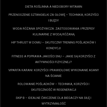
DIETA ROŚLINNA A NIEDOBORY WITAMIN
PRZENOSZENIE SZTANGIELKI ZA GŁOWĘ – TECHNIKA, KORZYŚCI
I BŁĘDY
WODA RÓŻANA SPOŻYWCZA: ZASTOSOWANIA I PRZEPISY
KULINARNE Z WODĄ RÓŻANĄ
HIP THRUST W DOMU – SKUTECZNY TRENING POŚLADKÓW I
KONDYCJI
FITNESS A POPRAWA JAKOŚCI SNU – JAKIE SĄ KORZYŚCI Z
AKTYWNOŚCI FIZYCZNEJ?
VIPARITA KARANI: KORZYŚCI I PRAWIDŁOWE WYKONANIE ASANY
NA ŚCIANIE
ROLOWANIE POŚLADKÓW – TECHNIKA, KORZYŚCI I
SKUTECZNOŚĆ W REGENERACJI
SKIP B – IDEALNE ĆWICZENIE DLA BIEGACZY NA SIŁĘ I
WYTRZYMAŁOŚĆ