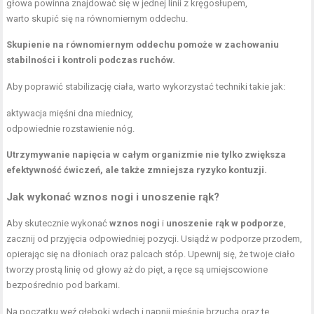
głowa powinna znajdować się w jednej linii z kręgosłupem,
warto skupić się na równomiernym oddechu.
Skupienie na równomiernym oddechu pomoże w zachowaniu
stabilności i kontroli podczas ruchów.
Aby poprawić stabilizację ciała, warto wykorzystać techniki takie jak:
aktywacja mięśni dna miednicy,
odpowiednie rozstawienie nóg.
Utrzymywanie napięcia w całym organizmie nie tylko zwiększa
efektywność ćwiczeń, ale także zmniejsza ryzyko kontuzji.
Jak wykonać wznos nogi i unoszenie rąk?
Aby skutecznie wykonać
wznos nogi
i
unoszenie rąk w podporze
,
zacznij od przyjęcia odpowiedniej pozycji. Usiądź w podporze przodem,
opierając się na dłoniach oraz palcach stóp. Upewnij się, że twoje ciało
tworzy prostą linię od głowy aż do pięt, a ręce są umiejscowione
bezpośrednio pod barkami.
Na początku weź głęboki wdech i napnij mięśnie brzucha oraz te