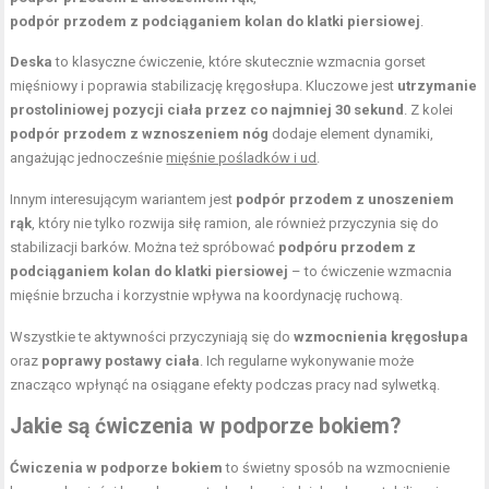
podpór przodem z podciąganiem kolan do klatki piersiowej
.
Deska
to klasyczne ćwiczenie, które skutecznie wzmacnia gorset
mięśniowy i poprawia stabilizację kręgosłupa. Kluczowe jest
utrzymanie
prostoliniowej pozycji ciała przez co najmniej 30 sekund
. Z kolei
podpór przodem z wznoszeniem nóg
dodaje element dynamiki,
angażując jednocześnie
mięśnie pośladków i ud
.
Innym interesującym wariantem jest
podpór przodem z unoszeniem
rąk
, który nie tylko rozwija siłę ramion, ale również przyczynia się do
stabilizacji barków. Można też spróbować
podpóru przodem z
podciąganiem kolan do klatki piersiowej
– to ćwiczenie wzmacnia
mięśnie brzucha i korzystnie wpływa na koordynację ruchową.
Wszystkie te aktywności przyczyniają się do
wzmocnienia kręgosłupa
oraz
poprawy postawy ciała
. Ich regularne wykonywanie może
znacząco wpłynąć na osiągane efekty podczas pracy nad sylwetką.
Jakie są ćwiczenia w podporze bokiem?
Ćwiczenia w podporze bokiem
to świetny sposób na wzmocnienie