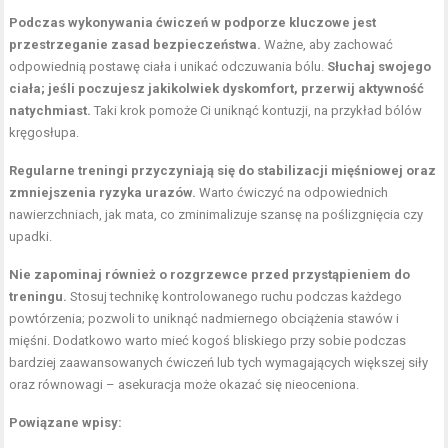
Podczas wykonywania ćwiczeń w podporze kluczowe jest
przestrzeganie zasad bezpieczeństwa.
Ważne, aby zachować
odpowiednią postawę ciała i unikać odczuwania bólu.
Słuchaj swojego
ciała; jeśli poczujesz jakikolwiek dyskomfort, przerwij aktywność
natychmiast.
Taki krok pomoże Ci uniknąć kontuzji, na przykład bólów
kręgosłupa.
Regularne treningi przyczyniają się do stabilizacji mięśniowej oraz
zmniejszenia ryzyka urazów.
Warto ćwiczyć na odpowiednich
nawierzchniach, jak mata, co zminimalizuje szansę na poślizgnięcia czy
upadki.
Nie zapominaj również o rozgrzewce przed przystąpieniem do
treningu.
Stosuj technikę kontrolowanego ruchu podczas każdego
powtórzenia; pozwoli to uniknąć nadmiernego obciążenia stawów i
mięśni. Dodatkowo warto mieć kogoś bliskiego przy sobie podczas
bardziej zaawansowanych ćwiczeń lub tych wymagających większej siły
oraz równowagi – asekuracja może okazać się nieoceniona.
Powiązane wpisy: