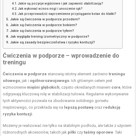
Jakie są pozycje wyjściowe i jak zapewnić stabilizację?
Jak wykonać wznos nogi i unoszenie rąk?
Jak przeprowadzić naprzemienne przyciąganie kolan do klatki?
Jakie są ćwiczenia w podporze przodem?
Jakie są ćwiczenia w podporze bokiem?
Jakie są ćwiczenia w podporze tyłem?
Jak wygląda trening izometryczny w podporze?
Jakie są zasady bezpieczeństwa i ryzyko kontuzji?
Ćwiczenia w podporze – wprowadzenie do
treningu
Ćwiczenia w podporze
stanowią istotny element zarówno
treningu
siłowego
, jak i
ogólnorozwojowego
. Ich głównym celem jest
wzmocnienie
mięśni głębokich
, często określanych mianem
core
, które
odgrywają kluczową rolę w stabilizacji tułowia. Regularne wykonywanie
tych aktywności pozwala na zbudowanie solidnego gorsetu
mięśniowego, co przekłada się na
lepszą postawę
oraz
redukcję
ryzyka kontuzji
.
Możemy je realizować nie tylko na stabilnym podłożu, ale także z użyciem
różnorodnych akcesoriów, takich jak
piłki
czy
taśmy oporowe
. Taki