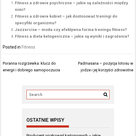
Fitness a zdrowie psychiczne – jakie są zależności między
nimi?
Fitness a zdrowie kobiet – jak dostosować treningi do
specyfiki organizmu?
Jazzercise – moda czy efektywna forma treningu fitness?
Fitness a dieta ketogeniczna – jakie są wyniki i zagrożenia?
Posted in
Fitness
Nawigacja
Poranna rozgrzewka: klucz do
Padmasana – pozycja lotosu w
wpisu
energii i dobrego samopoczucia
jodze i jej korzyści zdrowotne
OSTATNIE WPISY
Producent opakowań kartonowych – jakie