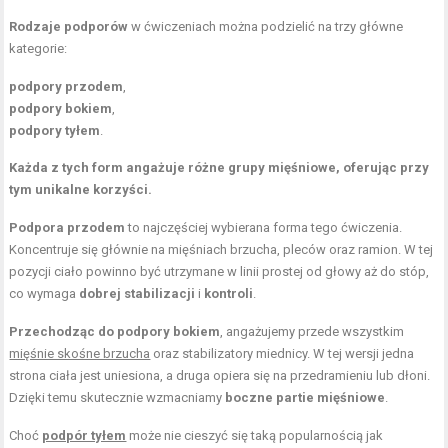
Rodzaje podporów
w ćwiczeniach można podzielić na trzy główne
kategorie:
podpory przodem
,
podpory bokiem
,
podpory tyłem
.
Każda z tych form angażuje różne grupy mięśniowe, oferując przy
tym unikalne korzyści.
Podpora przodem
to najczęściej wybierana forma tego ćwiczenia.
Koncentruje się głównie na mięśniach brzucha, pleców oraz ramion. W tej
pozycji ciało powinno być utrzymane w linii prostej od głowy aż do stóp,
co wymaga
dobrej stabilizacji
i
kontroli
.
Przechodząc do podpory bokiem
, angażujemy przede wszystkim
mięśnie skośne brzucha
oraz stabilizatory miednicy. W tej wersji jedna
strona ciała jest uniesiona, a druga opiera się na przedramieniu lub dłoni.
Dzięki temu skutecznie wzmacniamy
boczne partie mięśniowe
.
Choć
podpór tyłem
może nie cieszyć się taką popularnością jak