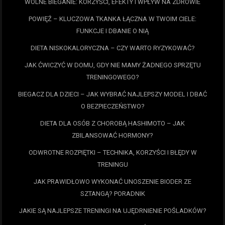
WOLNE BIEGANIE: KORZYŚCI, EFEKTY I WPŁYW NA ZDROWIE
POWIĘŹ – KLUCZOWA TKANKA ŁĄCZNA W TWOIM CIELE:
FUNKCJE I DBANIE O NIĄ
DIETA NISKOKALORYCZNA – CZY WARTO RYZYKOWAĆ?
JAK ĆWICZYĆ W DOMU, GDY NIE MAMY ŻADNEGO SPRZĘTU
TRENINGOWEGO?
BIEGACZ DLA DZIECI – JAK WYBRAĆ NAJLEPSZY MODEL I DBAĆ
O BEZPIECZEŃSTWO?
DIETA DLA OSÓB Z CHOROBĄ HASHIMOTO – JAK
ZBILANSOWAĆ HORMONY?
ODWROTNE ROZPIĘTKI – TECHNIKA, KORZYŚCI I BŁĘDY W
TRENINGU
JAK PRAWIDŁOWO WYKONAĆ UNOSZENIE BIODER ZE
SZTANGĄ? PORADNIK
JAKIE SĄ NAJLEPSZE TRENINGI NA UJĘDRNIENIE POŚLADKÓW?