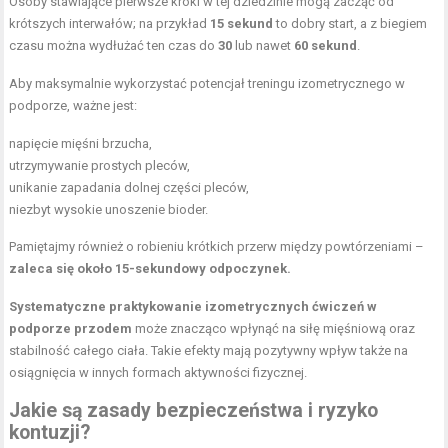
Osoby stawiające pierwsze kroki w tej dziedzinie mogą zacząć od
krótszych interwałów; na przykład
15 sekund
to dobry start, a z biegiem
czasu można wydłużać ten czas do
30
lub nawet
60 sekund
.
Aby maksymalnie wykorzystać potencjał treningu izometrycznego w
podporze, ważne jest:
napięcie mięśni brzucha
,
utrzymywanie prostych pleców,
unikanie zapadania dolnej części pleców,
niezbyt wysokie
unoszenie bioder
.
Pamiętajmy również o robieniu krótkich przerw między powtórzeniami –
zaleca się około 15-sekundowy odpoczynek.
Systematyczne praktykowanie izometrycznych ćwiczeń w
podporze przodem
może znacząco wpłynąć na siłę mięśniową oraz
stabilność całego ciała. Takie efekty mają pozytywny wpływ także na
osiągnięcia w innych formach aktywności fizycznej.
Jakie są zasady bezpieczeństwa i ryzyko
kontuzji?