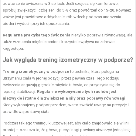
powtórzenie ćwiczenia w 3 seriach. Jeśli czujesz się komfortowo,
spróbuj zwiększyć liczbę serii do
5-8
oraz powtórzeń do
15-20
. Również
ważne jest prawidłowe oddychanie: rób wdech podczas unoszenia
bioder i wydech przy ich opuszczaniu.
Regularna praktyka tego ćwiczenia
nie tylko poprawia równowagę, ale
także wzmacnia mięśnie ramion i korzystnie wpływa na zdrowie
kręgosłupa.
Jak wygląda
trening izometryczny
w podporze?
Trening izometryczny w podporze
to technika, która polega na
utrzymaniu ciała w jednej pozycji przez pewien czas. Tego rodzaju
ćwiczenia angażują głębokie mięśnie tułowia, co przyczynia się do
lepszej stabilizacji.
Regularne wykonywanie tych ruchów jest
niezwykle istotne dla zwiększenia siły oraz poprawy równowagi.
Kiedy wykonujemy podpor przodem, warto zwrócić uwagę na precyzję i
prawidłową postawę ciała.
Podczas takiego treningu kluczowe jest, aby ciało znajdowało się w linii
prostej – oznacza to, że głowa, plecy i nogi powinny utworzyć jedną linię.