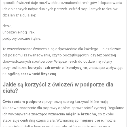
sposób ćwiczeń daje możliwość urozmaicenia treningów i dopasowania
ich do naszych indywidualnych potrzeb. Wśród popularnych rodzajów
działań znajdują się:
deski,
unoszenie nóg i rąk,
podpory boczne i tylne.
Te wszechstronne ćwiczenia są odpowiednie dla każdego – niezależnie
od poziomu zaawansowania, czy to początkujących, czy też bardziej
doświadczonych sportowców. Włączenie ich do codziennej rutyny
przynosi liczne
korzyści zdrowotne
i
kondycyjne
, znacząco wpływając
na
ogólną sprawność fizyczną
.
Jakie są korzyści z ćwiczeń w podporze dla
ciała?
Ćwiczenia w podporze
przynoszą szereg korzyści, które mają
kluczowe znaczenie dla poprawy ogólnej sprawności fizycznej. Regularne
ich wykonywanie znacząco wzmacnia
mięśnie brzucha
, co z kolei
stabilizuje centralną część ciała. Wzmacniając
mięśnie core
, można
zauważyć nie tylko lepszą postawę, ale także zmniejszone ryzyko