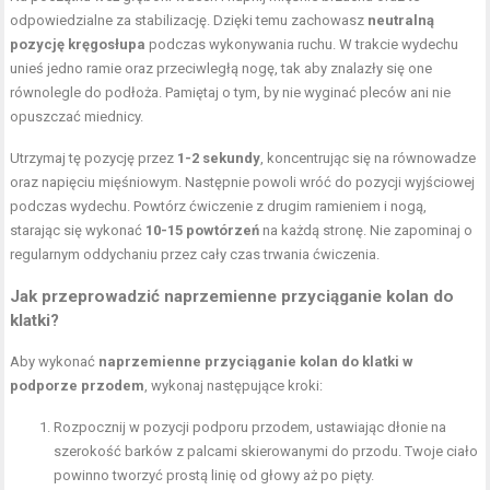
odpowiedzialne za stabilizację. Dzięki temu zachowasz
neutralną
pozycję kręgosłupa
podczas wykonywania ruchu. W trakcie wydechu
unieś jedno ramie oraz przeciwległą nogę, tak aby znalazły się one
równolegle do podłoża. Pamiętaj o tym, by nie wyginać pleców ani nie
opuszczać miednicy.
Utrzymaj tę pozycję przez
1-2 sekundy
, koncentrując się na równowadze
oraz napięciu mięśniowym. Następnie powoli wróć do pozycji wyjściowej
podczas wydechu. Powtórz ćwiczenie z drugim ramieniem i nogą,
starając się wykonać
10-15 powtórzeń
na każdą stronę. Nie zapominaj o
regularnym oddychaniu przez cały czas trwania ćwiczenia.
Jak przeprowadzić naprzemienne
przyciąganie kolan do
klatki
?
Aby wykonać
naprzemienne przyciąganie kolan do klatki w
podporze przodem
, wykonaj następujące kroki:
Rozpocznij w pozycji podporu przodem, ustawiając dłonie na
szerokość barków z palcami skierowanymi do przodu. Twoje ciało
powinno tworzyć prostą linię od głowy aż po pięty.