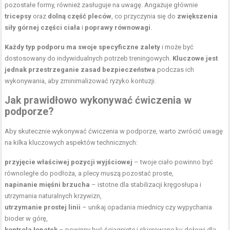
pozostałe formy, również zasługuje na uwagę. Angażuje głównie
tricepsy
oraz
dolną część pleców
, co przyczynia się do
zwiększenia
siły górnej części ciała
i
poprawy równowagi
.
Każdy typ podporu ma swoje specyficzne zalety
i może być
dostosowany do indywidualnych potrzeb treningowych.
Kluczowe jest
jednak przestrzeganie zasad bezpieczeństwa
podczas ich
wykonywania, aby zminimalizować ryzyko kontuzji.
Jak prawidłowo wykonywać ćwiczenia w
podporze?
Aby skutecznie wykonywać ćwiczenia w podporze, warto zwrócić uwagę
na kilka kluczowych aspektów technicznych:
przyjęcie właściwej pozycji wyjściowej
– twoje ciało powinno być
równoległe do podłoża, a plecy muszą pozostać proste,
napinanie mięśni brzucha
– istotne dla stabilizacji kręgosłupa i
utrzymania naturalnych krzywizn,
utrzymanie prostej linii
– unikaj opadania miednicy czy wypychania
bioder w górę,
kontrola łopatek
– powinny być ściągnięte i skierowane ku dołowi dla