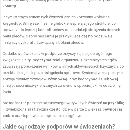
kontuzji.
Innym istotnym atutem tych ćwiczeń jest ich korzystny wpływ na
kręgosłup
. Silniejsze mięśnie głębokie wspierają jego strukturę, co
prowadzi do lepszej kontroli ruchów oraz redukcji obciążenia dolnych
partii pleców. Osoby regularnie je praktykujące często odczuwają
mniejszy dyskomfort związany z bólami pleców.
Dodatkowo ćwiczenia w podporze przyczyniają się do ogólnego
zwiększenia
siły
i
wytrzymałości
organizmu. Uczestnicy treningów
zauważają polepszenie wyników w innych aktywnościach fizycznych, co
przekłada się na lepsze osiągnięcia sportowe. Systematyczna praktyka
sprzyja również rozwojowi
równowagi
oraz
koordynacji ruchowej
–
umiejętności niezwykle ważnych zarówno w sporcie, jak i w codziennym
życiu.
Nie można też pominąć pozytywnego wpływu tych ćwiczeń na
psychikę
– zwiększona siła fizyczna często idzie w parze z większą
pewnością
siebie
oraz lepszym samopoczuciem ogólnym.
Jakie są rodzaje podporów w ćwiczeniach?