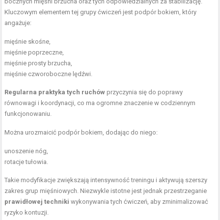
bocznych mięśni brzucha oraz tych odpowiedzialnych za stabilizację.
Kluczowym elementem tej grupy ćwiczeń jest podpór bokiem, który
angażuje:
mięśnie skośne,
mięśnie poprzeczne,
mięśnie prosty brzucha,
mięśnie czworoboczne lędźwi.
Regularna praktyka tych ruchów
przyczynia się do poprawy
równowagi i koordynacji, co ma ogromne znaczenie w codziennym
funkcjonowaniu.
Można urozmaicić podpór bokiem, dodając do niego:
unoszenie nóg,
rotacje tułowia.
Takie modyfikacje zwiększają intensywność treningu i aktywują szerszy
zakres grup mięśniowych. Niezwykle istotne jest jednak przestrzeganie
prawidłowej techniki
wykonywania tych ćwiczeń, aby zminimalizować
ryzyko kontuzji.