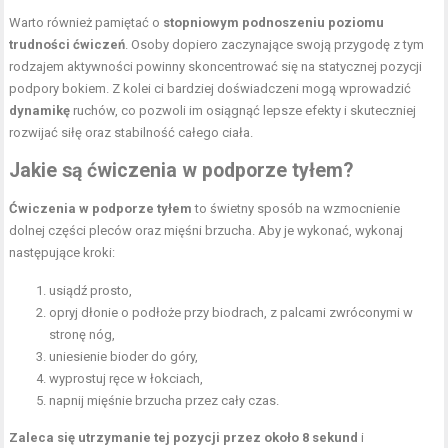
Warto również pamiętać o
stopniowym podnoszeniu poziomu
trudności ćwiczeń
. Osoby dopiero zaczynające swoją przygodę z tym
rodzajem aktywności powinny skoncentrować się na statycznej pozycji
podpory bokiem. Z kolei ci bardziej doświadczeni mogą wprowadzić
dynamikę
ruchów, co pozwoli im osiągnąć lepsze efekty i skuteczniej
rozwijać siłę oraz stabilność całego ciała.
Jakie są ćwiczenia w podporze tyłem?
Ćwiczenia w podporze tyłem
to świetny sposób na wzmocnienie
dolnej części pleców oraz mięśni brzucha. Aby je wykonać, wykonaj
następujące kroki:
usiądź prosto,
opryj dłonie o podłoże przy biodrach, z palcami zwróconymi w
stronę nóg,
uniesienie bioder do góry,
wyprostuj ręce w łokciach,
napnij mięśnie brzucha przez cały czas.
Zaleca się utrzymanie tej pozycji przez około 8 sekund
i