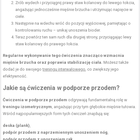
Zrób wydech i przyciągnij prawy staw kolanowy do lewego łokcia,
angażując jednocześnie mięśnie brzucha i utrzymując napięcie w
ciele.
Następnie na wdechu wróć do pozycji wyjściowej, pamiętając o
kontrolowaniu ruchu – unikaj unoszenia bioder.
Teraz powtórz ten sam ruch dla drugiej strony, przyciągając lewy
staw kolanowy do prawego łokcia.
Regularne wykonywanie tego ćwiczenia znacząco wzmacnia
mięśnie brzucha oraz poprawia stabilizację ciała.
Możesz także
dodać je do swojego
treningu interwałowego
, co zwiększy jego
efektywność.
Jakie są ćwiczenia w podporze przodem?
Ćwiczenia w podporze przodem
odgrywają fundamentalną rolę w
treningu izometrycznym
, angażując przy tym głębokie mięśnie tułowia.
Wśród najpopularniejszych form tych ćwiczeń znajdują się:
deska (plank)
,
podpór przodem z naprzemiennym unoszeniem nóg
,
podpór przodem z unoszeniem rąk
,