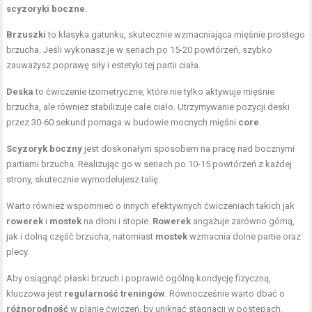
scyzoryki boczne
.
Brzuszki
to klasyka gatunku, skutecznie wzmacniająca mięśnie prostego
brzucha. Jeśli wykonasz je w seriach po 15-20 powtórzeń, szybko
zauważysz poprawę siły i estetyki tej partii ciała.
Deska
to ćwiczenie izometryczne, które nie tylko aktywuje mięśnie
brzucha, ale również stabilizuje całe ciało. Utrzymywanie pozycji deski
przez 30-60 sekund pomaga w budowie mocnych mięśni
core
.
Scyzoryk boczny
jest doskonałym sposobem na pracę nad bocznymi
partiami brzucha. Realizując go w seriach po 10-15 powtórzeń z każdej
strony, skutecznie wymodelujesz talię.
Warto również wspomnieć o innych efektywnych ćwiczeniach takich jak
rowerek
i
mostek
na dłoni i stopie.
Rowerek
angażuje zarówno górną,
jak i dolną część brzucha, natomiast
mostek
wzmacnia dolne partie oraz
plecy.
Aby osiągnąć płaski brzuch i poprawić ogólną kondycję fizyczną,
kluczowa jest
regularność treningów
. Równocześnie warto dbać o
różnorodność
w planie ćwiczeń, by uniknąć stagnacji w postępach.