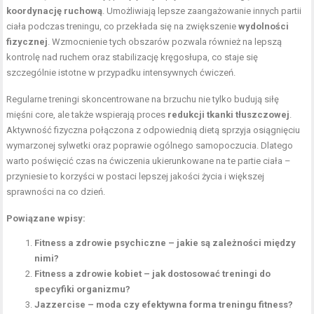
koordynację ruchową
. Umożliwiają lepsze zaangażowanie innych partii
ciała podczas treningu, co przekłada się na zwiększenie
wydolności
fizycznej
. Wzmocnienie tych obszarów pozwala również na lepszą
kontrolę nad ruchem oraz stabilizację kręgosłupa, co staje się
szczególnie istotne w przypadku intensywnych ćwiczeń.
Regularne treningi skoncentrowane na brzuchu nie tylko budują siłę
mięśni core, ale także wspierają proces
redukcji tkanki tłuszczowej
.
Aktywność fizyczna połączona z odpowiednią dietą sprzyja osiągnięciu
wymarzonej sylwetki oraz poprawie ogólnego samopoczucia. Dlatego
warto poświęcić czas na ćwiczenia ukierunkowane na te partie ciała –
przyniesie to korzyści w postaci lepszej jakości życia i większej
sprawności na co dzień.
Powiązane wpisy:
Fitness a zdrowie psychiczne – jakie są zależności między
nimi?
Fitness a zdrowie kobiet – jak dostosować treningi do
specyfiki organizmu?
Jazzercise – moda czy efektywna forma treningu fitness?