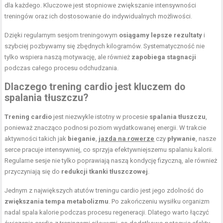
dla każdego. Kluczowe jest stopniowe zwiększanie intensywności
treningów oraz ich dostosowanie do indywidualnych możliwości.
Dzięki regularnym sesjom treningowym
osiągamy lepsze rezultaty
i
szybciej pozbywamy się zbędnych kilogramów. Systematyczność nie
tylko wspiera naszą motywację, ale również
zapobiega stagnacji
podczas całego procesu odchudzania.
Dlaczego trening cardio jest kluczem do
spalania tłuszczu?
Trening cardio
jest niezwykle istotny w procesie
spalania tłuszczu
,
ponieważ znacząco podnosi poziom wydatkowanej energii. W trakcie
aktywności takich jak
bieganie
,
jazda na rowerze
czy
pływanie
, nasze
serce pracuje intensywniej, co sprzyja efektywniejszemu spalaniu kalorii.
Regularne sesje nie tylko poprawiają naszą kondycję fizyczną, ale również
przyczyniają się do
redukcji tkanki tłuszczowej
.
Jednym z największych atutów treningu cardio jest jego zdolność do
zwiększania tempa metabolizmu
. Po zakończeniu wysiłku organizm
nadal spala kalorie podczas procesu regeneracji. Dlatego warto łączyć