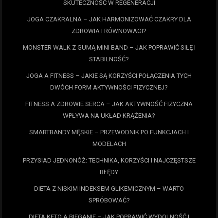
SKUTECZNOŚĆ W REGENERACJI
JOGA CZAKRALNA – JAK HARMONIZOWAĆ CZAKRY DLA
ZDROWIA I RÓWNOWAGI?
MONSTER WALK Z GUMĄ MINI BAND – JAK POPRAWIĆ SIŁĘ I
STABILNOŚĆ?
JOGA A FITNESS – JAKIE SĄ KORZYŚCI POŁĄCZENIA TYCH
DWÓCH FORM AKTYWNOŚCI FIZYCZNEJ?
FITNESS A ZDROWIE SERCA – JAK AKTYWNOŚĆ FIZYCZNA
WPŁYWA NA UKŁAD KRĄŻENIA?
SMARTBANDY MĘSKIE – PRZEWODNIK PO FUNKCJACH I
MODELACH
PRZYSIAD JEDNONÓŻ: TECHNIKA, KORZYŚCI I NAJCZĘSTSZE
BŁĘDY
DIETA Z NISKIM INDEKSEM GLIKEMICZNYM – WARTO
SPRÓBOWAĆ?
DIETA KETO A BIEGANIE – JAK POPRAWIĆ WYDOLNOŚĆ I