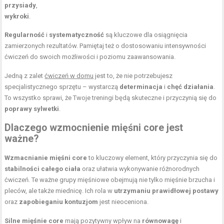
przysiady
,
wykroki
.
Regularność
i
systematyczność
są kluczowe dla osiągnięcia
zamierzonych rezultatów. Pamiętaj też o dostosowaniu intensywności
ćwiczeń do swoich możliwości i poziomu zaawansowania.
Jedną z zalet
ćwiczeń w domu
jest to, że nie potrzebujesz
specjalistycznego sprzętu – wystarczą
determinacja
i
chęć działania
.
To wszystko sprawi, że Twoje treningi będą skuteczne i przyczynią się do
poprawy sylwetki
.
Dlaczego wzmocnienie mięśni core jest
ważne?
Wzmacnianie mięśni core
to kluczowy element, który przyczynia się do
stabilności całego ciała
oraz ułatwia wykonywanie różnorodnych
ćwiczeń. Te ważne grupy mięśniowe obejmują nie tylko mięśnie brzucha i
pleców, ale także miednicę. Ich rola w
utrzymaniu prawidłowej postawy
oraz
zapobieganiu kontuzjom
jest nieoceniona.
Silne mięśnie core
mają pozytywny wpływ na
równowagę
i