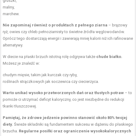
gruszki,
maliny,
marchew.
Nie zapominaj również o produktach z pełnego ziarna
– brązowy
ryż, owies czy chleb pełnoziarnisty to świetne źródła węglowodanów.
Oprócz tego dostarczają energii i zawierają mniej kalorii niż ich rafinowane
alternatywy.
W diecie na płaski brzuch istotną rolę odgrywa także
chude białko.
Możesz je znaleźć w:
chudym mięsie, takim jak kurczak czy ryby,
roślinach strączkowych jak soczewica czy ciecierzyca.
Warto unikać wysoko przetworzonych dań oraz tłustych potraw
– to
pomoże ci utrzymać deficyt kaloryczny, co jest niezbędne do redukcji
tkanki tłuszczowej.
Pamiętaj, że zdrowe jedzenie powinno stanowić około 80% twojej
diety.
Świeże składniki są fundamentem sukcesu w dążeniu do płaskiego
brzucha.
Regularne posiłki oraz ograniczenie wysokokalorycznych