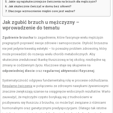
Jakie są najskuteczniejsze ćwiczenia na brzuch dla mężczyzn?
Jak skutecznie ćwiczyć w domu bez siłowni?
Dlaczego wzmocnienie mięśni core jest ważne?
Jak zgubić brzuch u mężczyzny –
wprowadzenie do tematu
Zgubienie brzucha
to zagadnienie, które fascynuje wielu mężczyzn
pragnących poprawić swoje zdrowie i samopoczucie. Otyłość brzuszna
nie jest jedynie kwestią estetyki – to poważny problem zdrowotny, który
może prowadzić do rozwoju wielu chorób metabolicznych. Aby
skutecznie zredukować tkankę tłuszczową w tej okolicy, niezbędne są
zmiany w codziennym życiu. Kluczowe staje się skupienie na
odpowiedniej diecie
oraz
regularnej aktywności fizycznej
.
Systematyczność odgrywa fundamentalną rolę w procesie odchudzania.
Regularne ćwiczenia
w połączeniu ze zdrowymi nawykami żywieniowymi
znacznie zwiększają szanse na osiągnięcie widocznych rezultatów. Warto
zauważyć, że mężczyźni często borykają się z trudnościami w
pozbywaniu się tłuszczu z brzucha, co może być związane z różnicami
hormonalnymi oraz genetycznymi predyspozycjami. Dlatego tak istotne