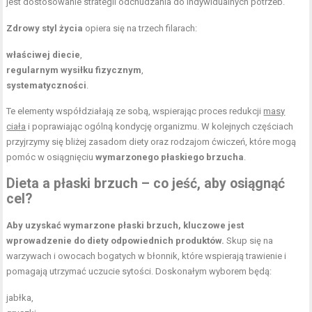
jest dostosowanie strategii odchudzania do indywidualnych potrzeb.
Zdrowy styl życia
opiera się na trzech filarach:
właściwej diecie
,
regularnym wysiłku fizycznym
,
systematyczności
.
Te elementy współdziałają ze sobą, wspierając proces redukcji
masy
ciała
i poprawiając ogólną kondycję organizmu. W kolejnych częściach
przyjrzymy się bliżej zasadom diety oraz rodzajom ćwiczeń, które mogą
pomóc w osiągnięciu
wymarzonego płaskiego brzucha
.
Dieta a
płaski brzuch
– co jeść, aby osiągnąć
cel?
Aby uzyskać wymarzone płaski brzuch, kluczowe jest
wprowadzenie do diety odpowiednich produktów.
Skup się na
warzywach i owocach bogatych w błonnik, które wspierają trawienie i
pomagają utrzymać uczucie sytości. Doskonałym wyborem będą:
jabłka,