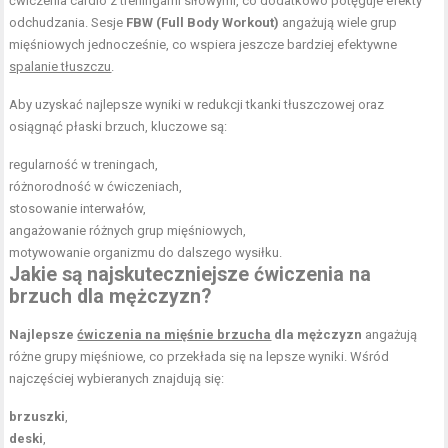
ćwiczenia cardio z treningami siłowymi, co dodatkowo potęguje efekty
odchudzania. Sesje
FBW (Full Body Workout)
angażują wiele grup
mięśniowych jednocześnie, co wspiera jeszcze bardziej efektywne
spalanie tłuszczu
.
Aby uzyskać najlepsze wyniki w redukcji tkanki tłuszczowej oraz
osiągnąć płaski brzuch, kluczowe są:
regularność w treningach,
różnorodność w ćwiczeniach,
stosowanie interwałów,
angażowanie różnych grup mięśniowych,
motywowanie organizmu do dalszego wysiłku.
Jakie są najskuteczniejsze ćwiczenia na
brzuch dla mężczyzn?
Najlepsze
ćwiczenia na mięśnie brzucha
dla mężczyzn
angażują
różne grupy mięśniowe, co przekłada się na lepsze wyniki. Wśród
najczęściej wybieranych znajdują się:
brzuszki
,
deski
,