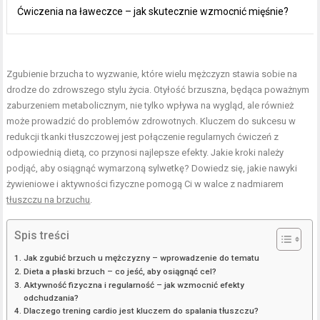
Ćwiczenia na ławeczce – jak skutecznie wzmocnić mięśnie?
Zgubienie brzucha to wyzwanie, które wielu mężczyzn stawia sobie na
drodze do zdrowszego stylu życia. Otyłość brzuszna, będąca poważnym
zaburzeniem metabolicznym, nie tylko wpływa na wygląd, ale również
może prowadzić do problemów zdrowotnych. Kluczem do sukcesu w
redukcji tkanki tłuszczowej jest połączenie regularnych ćwiczeń z
odpowiednią dietą, co przynosi najlepsze efekty. Jakie kroki należy
podjąć, aby osiągnąć wymarzoną sylwetkę? Dowiedz się, jakie nawyki
żywieniowe i aktywności fizyczne pomogą Ci w walce z nadmiarem
tłuszczu na brzuchu
.
Spis treści
Jak zgubić brzuch u mężczyzny – wprowadzenie do tematu
Dieta a płaski brzuch – co jeść, aby osiągnąć cel?
Aktywność fizyczna i regularność – jak wzmocnić efekty
odchudzania?
Dlaczego trening cardio jest kluczem do spalania tłuszczu?