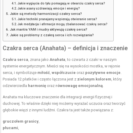
Jakie wygięcia do tyłu pomagają w otwarciu czakry serca?
Jakie asany uzdrawiają emocje i energię?
Jakie są metody harmonizacji czakry serca?
Jakie techniki pranajamy wspierają otwieranie serca?
Jak medytacja i afirmacje mogą zbalansować czakrę serca?
Jak mantra YAM i mudry aktywują czakrę serca?
Jakie są problemy z czakrą serca i ich rozwiązania?
Czakra serca (Anahata) – definicja i znaczenie
Czakra serca
, znana jako
Anahata
, to czwarta z czakr w naszym
systemie energetycznym. Mieści się na wysokości mostka, w rejonie
serca, i symbolizuje
miłość
,
współczucie
oraz
pozytywne emocje
.
Posiada 12 płatków i często łączona jest z
zielonym kolorem
, który
odzwierciedla
harmonię
oraz
równowagę emocjonalną
.
Anahata ma kluczowe znaczenie dla integracji energii fizycznej i
duchowej. To właśnie dzięki niej możemy wyrażać uczucia oraz tworzyć
głębokie więzi z innymi ludźmi. Czakra ta jest także powiązana z:
gruczołem grasicy
,
płucami
,