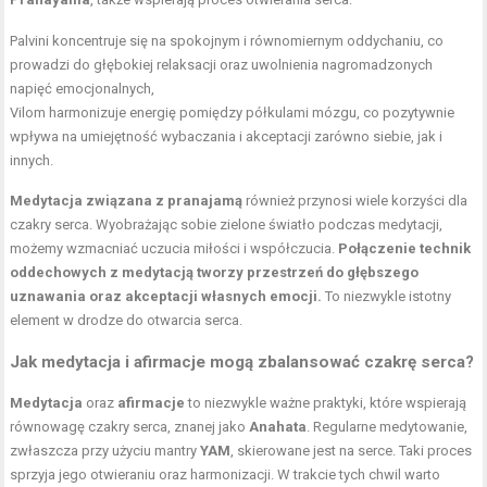
Palvini koncentruje się na spokojnym i równomiernym oddychaniu, co
prowadzi do głębokiej relaksacji oraz uwolnienia nagromadzonych
napięć emocjonalnych,
Vilom harmonizuje energię pomiędzy półkulami mózgu, co pozytywnie
wpływa na umiejętność wybaczania i akceptacji zarówno siebie, jak i
innych.
Medytacja związana z pranajamą
również przynosi wiele korzyści dla
czakry serca. Wyobrażając sobie zielone światło podczas medytacji,
możemy wzmacniać uczucia miłości i współczucia.
Połączenie technik
oddechowych z medytacją tworzy przestrzeń do głębszego
uznawania oraz akceptacji własnych emocji.
To niezwykle istotny
element w drodze do otwarcia serca.
Jak medytacja i afirmacje mogą zbalansować czakrę serca?
Medytacja
oraz
afirmacje
to niezwykle ważne praktyki, które wspierają
równowagę czakry serca, znanej jako
Anahata
. Regularne medytowanie,
zwłaszcza przy użyciu mantry
YAM
, skierowane jest na serce. Taki proces
sprzyja jego otwieraniu oraz harmonizacji. W trakcie tych chwil warto