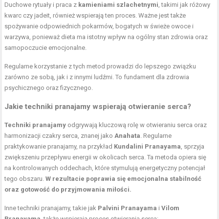
Duchowe rytuały i praca z
kamieniami szlachetnymi
, takimi jak różowy
kwarc czy jadeit, również wspierają ten proces. Ważne jest także
spożywanie odpowiednich pokarmów, bogatych w świeże owoce i
warzywa, ponieważ dieta ma istotny wpływ na ogólny stan zdrowia oraz
samopoczucie emocjonalne.
Regularne korzystanie z tych metod prowadzi do lepszego związku
zarówno ze sobą, jak i z innymi ludźmi. To fundament dla zdrowia
psychicznego oraz fizycznego.
Jakie techniki pranajamy wspierają otwieranie serca?
Techniki pranajamy
odgrywają kluczową rolę w otwieraniu serca oraz
harmonizacji czakry serca, znanej jako
Anahata
. Regularne
praktykowanie pranajamy, na przykład
Kundalini Pranayama
, sprzyja
zwiększeniu przepływu energii w okolicach serca. Ta metoda opiera się
na kontrolowanych oddechach, które stymulują energetyczny potencjał
tego obszaru.
W rezultacie poprawia się emocjonalna stabilność
oraz gotowość do przyjmowania miłości.
Inne techniki pranajamy, takie jak
Palvini Pranayama
i
Vilom
Pranayama
, także wspierają proces otwierania serca: