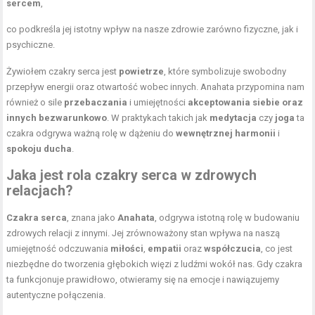
sercem
,
co podkreśla jej istotny wpływ na nasze zdrowie zarówno fizyczne, jak i
psychiczne.
Żywiołem czakry serca jest
powietrze
, które symbolizuje swobodny
przepływ energii oraz otwartość wobec innych. Anahata przypomina nam
również o sile
przebaczania
i umiejętności
akceptowania siebie oraz
innych bezwarunkowo
. W praktykach takich jak
medytacja
czy
joga
ta
czakra odgrywa ważną rolę w dążeniu do
wewnętrznej harmonii
i
spokoju ducha
.
Jaka jest rola czakry serca w zdrowych
relacjach?
Czakra serca
, znana jako
Anahata
, odgrywa istotną rolę w budowaniu
zdrowych relacji z innymi. Jej zrównoważony stan wpływa na naszą
umiejętność odczuwania
miłości
,
empatii
oraz
współczucia
, co jest
niezbędne do tworzenia głębokich więzi z ludźmi wokół nas. Gdy czakra
ta funkcjonuje prawidłowo, otwieramy się na emocje i nawiązujemy
autentyczne połączenia.