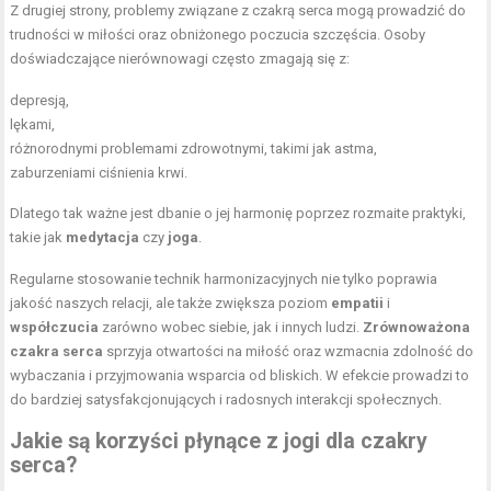
Z drugiej strony, problemy związane z czakrą serca mogą prowadzić do
trudności w miłości oraz obniżonego poczucia szczęścia. Osoby
doświadczające nierównowagi często zmagają się z:
depresją,
lękami,
różnorodnymi problemami zdrowotnymi, takimi jak astma,
zaburzeniami ciśnienia krwi.
Dlatego tak ważne jest dbanie o jej harmonię poprzez rozmaite praktyki,
takie jak
medytacja
czy
joga
.
Regularne stosowanie technik harmonizacyjnych nie tylko poprawia
jakość naszych relacji, ale także zwiększa poziom
empatii
i
współczucia
zarówno wobec siebie, jak i innych ludzi.
Zrównoważona
czakra serca
sprzyja otwartości na miłość oraz wzmacnia zdolność do
wybaczania i przyjmowania wsparcia od bliskich. W efekcie prowadzi to
do bardziej satysfakcjonujących i radosnych interakcji społecznych.
Jakie są korzyści płynące z jogi dla czakry
serca?