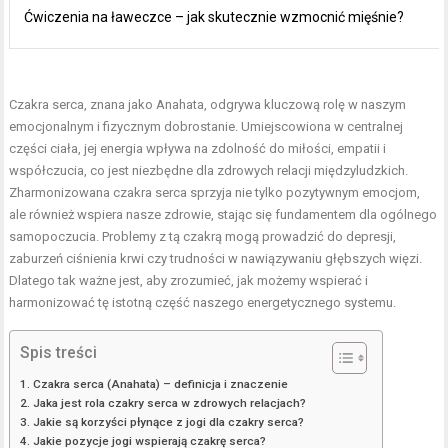
Ćwiczenia na ławeczce – jak skutecznie wzmocnić mięśnie?
Czakra serca, znana jako Anahata, odgrywa kluczową rolę w naszym
emocjonalnym i fizycznym dobrostanie. Umiejscowiona w centralnej
części ciała, jej energia wpływa na zdolność do miłości, empatii i
współczucia, co jest niezbędne dla zdrowych relacji międzyludzkich.
Zharmonizowana czakra serca sprzyja nie tylko pozytywnym emocjom,
ale również wspiera nasze zdrowie, stając się fundamentem dla ogólnego
samopoczucia. Problemy z tą czakrą mogą prowadzić do depresji,
zaburzeń ciśnienia krwi czy trudności w nawiązywaniu głębszych więzi.
Dlatego tak ważne jest, aby zrozumieć, jak możemy wspierać i
harmonizować tę istotną część naszego energetycznego systemu.
Spis treści
Czakra serca (Anahata) – definicja i znaczenie
Jaka jest rola czakry serca w zdrowych relacjach?
Jakie są korzyści płynące z jogi dla czakry serca?
Jakie pozycje jogi wspierają czakrę serca?