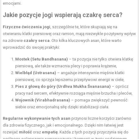
emocjami.
Jakie
pozycje jogi
wspierają czakrę serca?
Fizyczne ćwiczenia jogi
, szczególnie te, które skupiają się na
otwieraniu klatki piersiowej oraz ramion, mają niezwykle pozytywny wpływ
na zdrowie
czakry serca
. Oto kilka kluczowych asan, które warto
wprowadzić do swojej praktyki:
Mostek (Setu Bandhasana)
– ta pozycja nie tylko otwiera klatkę
piersiową, ale także wzmacnia plecy i poprawia krążenie,
Wielbłąd (Ustrasana)
– angażuje intensywnie
mięśnie klatki
piersiowej
, co sprzyja lepszemu przepływowi energii w ciele,
Pies z głową do góry (Urdhva Mukha Śvanasana)
– oprócz
pracy nad sercem, efektywnie rozciąga mięśnie brzucha i pleców,
Wojownik (Virabhadrasana)
– pomaga zwiększyć pewność
siebie oraz emocjonalną siłę dzięki stabilizacji ciała.
Regularne wykonywanie tych asan
przynosi liczne korzyści zarówno
dla zdrowia fizycznego, jak i emocjonalnego. Dzięki nim łatwiej jest
rozwijać
miłość
oraz
empatię
. Każda z tych pozycji przyczynia się do
ogólnego polepszenia samopoczucia i harmonii w życiu codziennym.