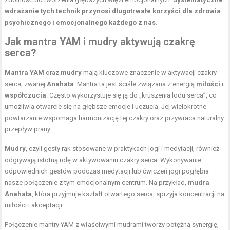
wdrażanie tych technik przynosi długotrwałe korzyści dla zdrowia
psychicznego i emocjonalnego każdego z nas.
Jak mantra YAM i mudry aktywują czakrę
serca?
Mantra YAM
oraz
mudry
mają kluczowe znaczenie w aktywacji czakry
serca, zwanej
Anahata
. Mantra ta jest ściśle związana z energią
miłości
i
współczucia
. Często wykorzystuje się ją do „kruszenia lodu serca”, co
umożliwia otwarcie się na głębsze emocje i uczucia. Jej wielokrotne
powtarzanie wspomaga harmonizację tej czakry oraz przywraca naturalny
przepływ prany.
Mudry
, czyli gesty rąk stosowane w praktykach jogi i medytacji, również
odgrywają istotną rolę w aktywowaniu czakry serca. Wykonywanie
odpowiednich gestów podczas medytacji lub ćwiczeń jogi pogłębia
nasze połączenie z tym emocjonalnym centrum. Na przykład,
mudra
Anahata
, która przyjmuje kształt otwartego serca, sprzyja koncentracji na
miłości i akceptacji.
Połączenie mantry YAM z właściwymi mudrami tworzy potężną synergię,