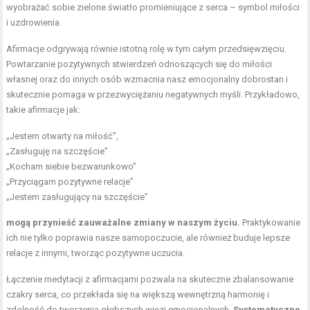
wyobrażać sobie zielone światło promieniujące z serca – symbol miłości
i uzdrowienia.
Afirmacje odgrywają równie istotną rolę w tym całym przedsięwzięciu.
Powtarzanie pozytywnych stwierdzeń odnoszących się do miłości
własnej oraz do innych osób wzmacnia nasz emocjonalny dobrostan i
skutecznie pomaga w przezwyciężaniu negatywnych myśli. Przykładowo,
takie afirmacje jak:
„Jestem otwarty na miłość”,
„Zasługuję na szczęście”
„Kocham siebie bezwarunkowo”
„Przyciągam pozytywne relacje”
„Jestem zasługujący na szczęście”
mogą przynieść zauważalne zmiany w naszym życiu.
Praktykowanie
ich nie tylko poprawia nasze samopoczucie, ale również buduje lepsze
relacje z innymi, tworząc pozytywne uczucia.
Łączenie medytacji z afirmacjami pozwala na skuteczne zbalansowanie
czakry serca, co przekłada się na większą wewnętrzną harmonię i
zdolność do tworzenia głębszych więzi emocjonalnych.
Systematyczne