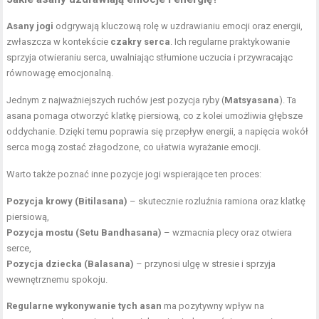
Asany jogi
odgrywają kluczową rolę w uzdrawianiu emocji oraz energii,
zwłaszcza w kontekście
czakry serca
. Ich regularne praktykowanie
sprzyja otwieraniu serca, uwalniając stłumione uczucia i przywracając
równowagę emocjonalną.
Jednym z najważniejszych ruchów jest pozycja ryby (
Matsyasana
). Ta
asana pomaga otworzyć klatkę piersiową, co z kolei umożliwia głębsze
oddychanie. Dzięki temu poprawia się przepływ energii, a napięcia wokół
serca mogą zostać złagodzone, co ułatwia wyrażanie emocji.
Warto także poznać inne pozycje jogi wspierające ten proces:
Pozycja krowy (Bitilasana)
– skutecznie rozluźnia ramiona oraz klatkę
piersiową,
Pozycja mostu
(Setu Bandhasana)
– wzmacnia plecy oraz otwiera
serce,
Pozycja dziecka
(Balasana)
– przynosi ulgę w stresie i sprzyja
wewnętrznemu spokoju.
Regularne wykonywanie tych asan
ma pozytywny wpływ na