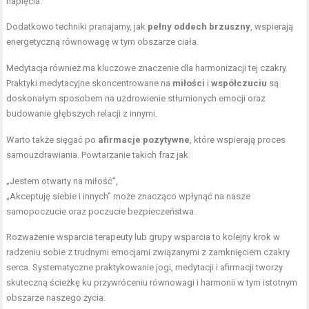
napięcia.
Dodatkowo techniki pranajamy, jak
pełny oddech brzuszny
, wspierają
energetyczną równowagę w tym obszarze ciała.
Medytacja również ma kluczowe znaczenie dla harmonizacji tej czakry.
Praktyki medytacyjne skoncentrowane na
miłości
i
współczuciu
są
doskonałym sposobem na uzdrowienie stłumionych emocji oraz
budowanie głębszych relacji z innymi.
Warto także sięgać po
afirmacje pozytywne
, które wspierają proces
samouzdrawiania. Powtarzanie takich fraz jak:
„Jestem otwarty na miłość”,
„Akceptuję siebie i innych” może znacząco wpłynąć na nasze
samopoczucie oraz poczucie bezpieczeństwa.
Rozważenie wsparcia terapeuty lub grupy wsparcia to kolejny krok w
radzeniu sobie z trudnymi emocjami związanymi z zamknięciem czakry
serca. Systematyczne praktykowanie jogi, medytacji i afirmacji tworzy
skuteczną ścieżkę ku przywróceniu równowagi i harmonii w tym istotnym
obszarze naszego życia.