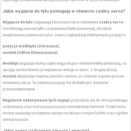
Jakie wygięcia do tyłu pomagają w otwarciu czakry serca?
Wygięcia do tyłu
odgrywają kluczową rolę w otwieraniu
czakry serca
.
Umożliwiają one nie tylko rozluźnienie klatki piersiowej, ale także
zwiększenie pojemności płuc. Dwie z najbardziej efektywnych pozycji to:
pozycja wielbłąda (Ustrasana)
,
mostek (Udhva Dhanurasana)
.
Wielbłąd
angażuje dolną część kręgosłupa i otwiera klatkę piersiową, co
sprzyja swobodnemu przepływowi energii w sercu. Z drugiej strony,
mostek
aktywizuje mięśnie pleców i ramion, co również wspiera proces
otwierania serca. Ta ostatnia pozycja ma dodatkowo działanie
przeciwdepresyjne.
Regularne wykonywanie tych wygięć
przyczynia się do emocjonalnego
uzdrawiania oraz wzmacnia poczucie wewnętrznej harmonii. Dzięki temu
można zauważyć pozytywny wpływ na relacje z innymi ludźmi oraz ogólne
samopoczucie.
Jakie asany uzdrawiają emocje i energię?