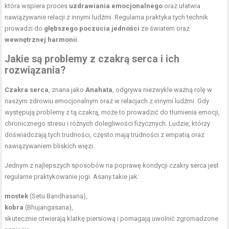
która wspiera proces
uzdrawiania emocjonalnego
oraz ułatwia
nawiązywanie relacji z innymi ludźmi. Regularna praktyka tych technik
prowadzi do
głębszego poczucia jedności
ze światem oraz
wewnętrznej harmonii
.
Jakie są problemy z czakrą serca i ich
rozwiązania?
Czakra serca
, znana jako
Anahata
, odgrywa niezwykle ważną rolę w
naszym zdrowiu emocjonalnym oraz w relacjach z innymi ludźmi. Gdy
występują problemy z tą czakrą, może to prowadzić do tłumienia emocji,
chronicznego stresu i różnych dolegliwości fizycznych. Ludzie, którzy
doświadczają tych trudności, często mają trudności z empatią oraz
nawiązywaniem bliskich więzi.
Jednym z najlepszych sposobów na poprawę kondycji czakry serca jest
regularne praktykowanie jogi. Asany takie jak:
mostek
(Setu Bandhasana),
kobra
(Bhujangasana),
skutecznie otwierają klatkę piersiową i pomagają uwolnić zgromadzone