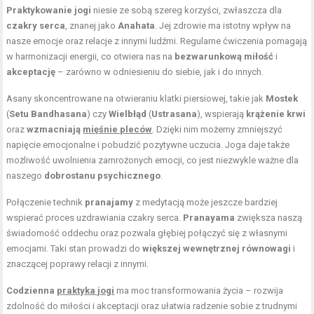
Praktykowanie jogi
niesie ze sobą szereg korzyści, zwłaszcza dla
czakry serca
, znanej jako
Anahata
. Jej zdrowie ma istotny wpływ na
nasze emocje oraz relacje z innymi ludźmi. Regularne ćwiczenia pomagają
w harmonizacji energii, co otwiera nas na
bezwarunkową miłość
i
akceptację
– zarówno w odniesieniu do siebie, jak i do innych.
Asany skoncentrowane na otwieraniu klatki piersiowej, takie jak
Mostek
(
Setu Bandhasana
) czy
Wielbłąd
(
Ustrasana
), wspierają
krążenie krwi
oraz
wzmacniają
mięśnie pleców
. Dzięki nim możemy zmniejszyć
napięcie emocjonalne i pobudzić pozytywne uczucia. Joga daje także
możliwość uwolnienia zamrożonych emocji, co jest niezwykle ważne dla
naszego
dobrostanu psychicznego
.
Połączenie technik
pranajamy
z medytacją może jeszcze bardziej
wspierać proces uzdrawiania czakry serca.
Pranayama
zwiększa naszą
świadomość oddechu oraz pozwala głębiej połączyć się z własnymi
emocjami. Taki stan prowadzi do
większej wewnętrznej równowagi
i
znaczącej poprawy relacji z innymi.
Codzienna
praktyka jogi
ma moc transformowania życia – rozwija
zdolność do miłości i akceptacji oraz ułatwia radzenie sobie z trudnymi