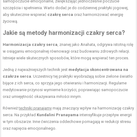
samopoczucie emocjonalne, zwiększając jednocześnie poczucie
szczęścia i spełnienia. Warto dodać je do codziennej praktyki jogowej,
aby skutecznie wspierać
czakrę serca
oraz harmonizować energię
życiową.
Jakie są metody harmonizacji czakry serca?
Harmonizacja czakry serca
, znanej jako Anahata, odgrywa istotną rolę
w osiąganiu emocjonalnej równowagi oraz budowaniu zdrowych relacji.
Istnieje wiele skutecznych sposobów, które mogą wspierać ten proces.
Jedną z najważniejszych technik jest
medytacja skoncentrowana na
czakrze serca
. Uczestnicy tej praktyki wyobrażają sobie zielone światło
bijące z ich serca, co sprzyja jego otwieraniu i harmonizacji. Regularne
medytowanie przynosi wymierne korzyści, poprawiając samopoczucie
oraz umiejętność okazywania miłości innym.
Również
techniki pranajamy
mają znaczący wpływ na harmonizację czakry
serca. Na przykład
Kundalini Pranayama
intensyfikuje przepływ energii
w tym obszarze. Inne ćwiczenia oddechowe pomagają w redukcji stresu
oraz napięcia emocjonalnego.