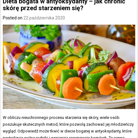
Dieta bogata w antyoksydanty – jak chronić
skórę przed starzeniem się?
Posted on
22 października 2020
W obliczu nieuchronnego procesu starzenia się skóry, wiele osób
poszukuje skutecznych metod, które pozwolą zachować jej młodzieńczy
wygląd. Odpowiedź może tkwić w diecie bogatej w antyoksydanty, które
neutralizują wolne rodniki i wspierają regenerację komórek. Te cenne