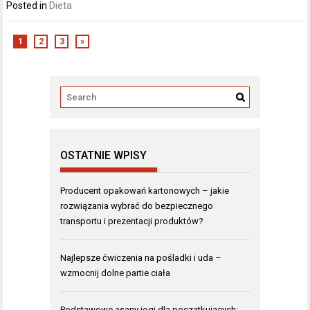
Posted in
Dieta
1
2
3
»
OSTATNIE WPISY
Producent opakowań kartonowych – jakie
rozwiązania wybrać do bezpiecznego
transportu i prezentacji produktów?
Najlepsze ćwiczenia na pośladki i uda –
wzmocnij dolne partie ciała
Podstawowe asany jogi dla początkujących: