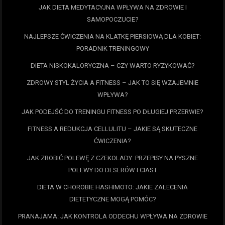
JAK DIETA MEDYTACYJNA WPŁYWA NA ZDROWIE I
SAMOPOCZUCIE?
NAJLEPSZE ĆWICZENIA NA KLATKĘ PIERSIOWĄ DLA KOBIET:
PORADNIK TRENINGOWY
DIETA NISKOKALORYCZNA – CZY WARTO RYZYKOWAĆ?
ZDROWY STYL ŻYCIA A FITNESS – JAK TO SIĘ WZAJEMNIE
WPŁYWA?
JAK PODEJŚĆ DO TRENINGU FITNESS PO DŁUGIEJ PRZERWIE?
FITNESS A REDUKCJA CELLULITU – JAKIE SĄ SKUTECZNE
ĆWICZENIA?
JAK ZROBIĆ POLEWĘ Z CZEKOLADY: PRZEPISY NA PYSZNE
POLEWY DO DESERÓW I CIAST
DIETA W CHOROBIE HASHIMOTO: JAKIE ZALECENIA
DIETETYCZNE MOGĄ POMÓC?
PRANAJAMA: JAK KONTROLA ODDECHU WPŁYWA NA ZDROWIE