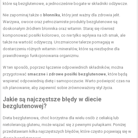
które są bezglutenowe, a jednocześnie bogate w składniki odżywcze.
Nie zapominaj także o
błonniku
, który jest ważny dla zdrowia jelit.
Warzywa, owoce oraz pełnoziarniste produkty bezglutenowe są
doskonałym źródłem błonnika oraz witamin. Staraj się również
komponować posiłki kolorowo, co nie tylko wpływa na ich smak, ale
także na wartość odżywczą. Urozmaicone talerze pomagają w
dostarczeniu różnych witamin i minerałów, które są niezbędne dla
prawidłowego funkcjonowania organizmu.
W ten sposób, poprzez łączenie odpowiednich składników, można
przygotować
smaczne i zdrowe posiłki bezglutenowe
, które będą
wspierać odpowiednią dietę i samopoczucie. Warto poświęcić czas na
ich planowanie, aby zapewnić sobie zrównoważony styl życia.
Jakie są najczęstsze błędy w diecie
bezglutenowej?
Dieta bezglutenowa, choć korzystna dla wielu osób z celiakią lub
nietolerancją glutenu, może wiązać się z pewnymi pułapkami. Poniżej
przedstawiam kilka najczęstszych błędów, które często pojawiają się w