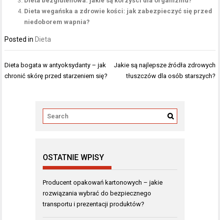
Dieta bezglutenowa: jakie są korzyści dla organizmu?
Dieta wegańska a zdrowie kości: jak zabezpieczyć się przed
niedoborem wapnia?
Posted in
Dieta
Nawigacja
Dieta bogata w antyoksydanty – jak
Jakie są najlepsze źródła zdrowych
wpisu
chronić skórę przed starzeniem się?
tłuszczów dla osób starszych?
OSTATNIE WPISY
Producent opakowań kartonowych – jakie
rozwiązania wybrać do bezpiecznego
transportu i prezentacji produktów?