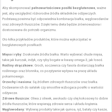
Aby skomponować
pełnowartościowe posiłki bezglutenowe
, ważne
jest, aby uwzględnić różnorodne źródła składników odżywczych.
Podstawą powinna być odpowiednia kombinacja białka, węglowodanów
oraz zdrowych tłuszczów. Dzięki temu dieta będzie zrównoważona i
dostosowana do potrzeb organizmu.
Oto kilka przykładów produktów, które można wykorzystać w
bezglutenowych posiłkach:
Mięso i ryby:
Doskonałe źródła białka. Warto wybierać chude mięsa,
takie jak kurczak, indyk, czy ryby bogate w kwasy omega-3, jak łosoś.
Rośliny strączkowe:
Groch, soczewica czy fasola dostarczają białka
roślinnego oraz błonnika, co pozytywnie wpływa na pracę układu
pokarmowego.
Orzechy i nasiona:
Są źródłem zdrowych tłuszczów oraz białka.
Dodawanie ich do sałatek czy smoothie wzbogaca posiłki o wartości
odżywcze.
Zdrowe tłuszcze:
Oliwa z oliwek, awokado czy olej kokosowy to dobre
źródła tłuszczów, które wspierają zdrowie serca i układu krążenia.
Węglowodany:
Wybieraj produkty takie jak quinoa, ryż, bataty czy kasze,