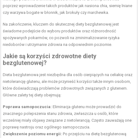
poprzez wprowadzenie takich produktów jak nasiona chia, siemię lniane
czy warzywa bogate w błonnik, jak brokuły czy marchewka.
Na zakończenie, kluczem do skutecznej diety bezglutenowej jest
świadome podejście do wyboru produktów oraz różnorodność
spożywanych pokarmów, co pozwoli na zminimalizowanie ryzyka
niedoborów i utrzymanie zdrowia na odpowiednim poziomie.
Jakie są korzyści zdrowotne diety
bezglutenowej?
Dieta bezglutenowa jest niezbędna dla osób cierpiących na celiakię oraz
nietolerancję glutenu, ale może przynieść korzyści także innym osobom,
które doświadczają problemów zdrowotnych związanych z glutenem.
Główne zalety tej diety obejmują:
Poprawa samopoczucia:
Eliminacja glutenu może prowadzić do
znacznego polepszenia stanu zdrowia, zwłaszcza u osób, które
wcześniej miały objawy związane z nietolerancją. Często zauważają one
poprawę nastroju oraz ogólnego samopoczucia.
Zwiększenie poziomu energii:
Po przejściu na dietę bezglutenową