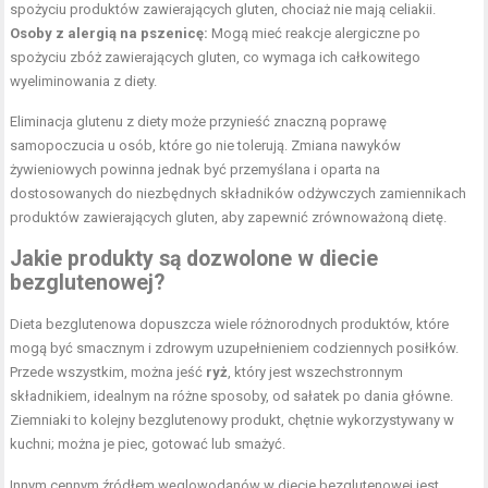
spożyciu produktów zawierających gluten, chociaż nie mają celiakii.
Osoby z alergią na pszenicę:
Mogą mieć reakcje alergiczne po
spożyciu zbóż zawierających gluten, co wymaga ich całkowitego
wyeliminowania z diety.
Eliminacja glutenu z diety może przynieść znaczną poprawę
samopoczucia u osób, które go nie tolerują. Zmiana nawyków
żywieniowych powinna jednak być przemyślana i oparta na
dostosowanych do niezbędnych składników odżywczych zamiennikach
produktów zawierających gluten, aby zapewnić zrównoważoną dietę.
Jakie produkty są dozwolone w diecie
bezglutenowej?
Dieta bezglutenowa dopuszcza wiele różnorodnych produktów, które
mogą być smacznym i zdrowym uzupełnieniem codziennych posiłków.
Przede wszystkim, można jeść
ryż
, który jest wszechstronnym
składnikiem, idealnym na różne sposoby, od sałatek po dania główne.
Ziemniaki to kolejny bezglutenowy produkt, chętnie wykorzystywany w
kuchni; można je piec, gotować lub smażyć.
Innym cennym źródłem węglowodanów w diecie bezglutenowej jest