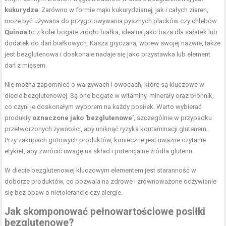
kukurydza
. Zarówno w formie mąki kukurydzianej, jak i całych ziaren,
może być używana do przygotowywania pysznych placków czy chlebów.
Quinoa
to z kolei bogate źródło białka, idealna jako baza dla sałatek lub
dodatek do dań białkowych. Kasza gryczana, wbrew swojej nazwie, także
jest bezglutenowa i doskonale nadaje się jako przystawka lub element
dań z mięsem.
Nie można zapomnieć o warzywach i owocach, które są kluczowe w
diecie bezglutenowej. Są one bogate w witaminy, minerały oraz błonnik,
co czyni je doskonałym wyborem na każdy posiłek. Warto wybierać
produkty
oznaczone jako 'bezglutenowe’
, szczególnie w przypadku
przetworzonych żywności, aby uniknąć ryzyka kontaminacji glutenem.
Przy zakupach gotowych produktów, konieczne jest uważne czytanie
etykiet, aby zwrócić uwagę na skład i potencjalne źródła glutenu.
W diecie bezglutenowej kluczowym elementem jest staranność w
doborze produktów, co pozwala na zdrowe i zrównoważone odżywianie
się bez obaw o nietolerancje czy alergie.
Jak skomponować pełnowartościowe posiłki
bezglutenowe?