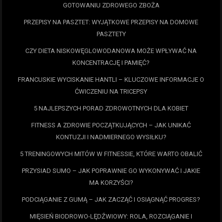
GOTOWANIU ZDROWEGO ZBOŻA
PRZEPISY NA PASZTET: WYJĄTKOWE PRZEPISY NA DOMOWE
PASZTETY
CZY DIETA NISKOWĘGLOWODANOWA MOŻE WPŁYWAĆ NA
KONCENTRACJĘ I PAMIĘĆ?
FRANCUSKIE WYCISKANIE HANTLI – KLUCZOWE INFORMACJE O
ĆWICZENIU NA TRICEPSY
5 NAJLEPSZYCH PORAD ZDROWOTNYCH DLA KOBIET
FITNESS A ZDROWIE POCZĄTKUJĄCYCH – JAK UNIKAĆ
KONTUZJI I NADMIERNEGO WYSIŁKU?
5 TRENINGOWYCH MITÓW W FITNESSIE, KTÓRE WARTO OBALIĆ
PRZYSIAD SUMO – JAK POPRAWNIE GO WYKONYWAĆ I JAKIE
MA KORZYŚCI?
PODCIĄGANIE Z GUMĄ – JAK ZACZĄĆ I OSIĄGNĄĆ PROGRES?
MIĘSIEŃ BIODROWO-LĘDŹWIOWY: ROLA, ROZCIĄGANIE I