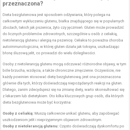
przeznaczona?
Dieta bezglutenowa jest sposobem odżywiania, który polega na
całkowitym wykluczeniu glutenu, białka znajdującego się w popularnych
zbożach, takich jak pszenica, żyto czy jęczmień. Gluten może prowadzić
do licznych problemów zdrowotnych, szczególnie u osób z celiakią,
nietolerancją glutenu i alergią na pszenicę. Celiakia to poważna choroba
autoimmunologiczna, w której gluten działa jak toksyna, uszkadzając
błonę śluzową jelit, co prowadzi do wielu dolegliwości.
Osoby z nietolerancją glutenu mogą odczuwać różnorodne objawy, w tym
bóle brzucha, wzdęcia, a także chroniczne zmęczenie. Oczywiście, nie
każdy powinien stosować dietę bezglutenową; jest ona przeznaczona
głównie dla tych, którzy doświadczają niepożądanych reakcji na gluten.
Dlatego, zanim zdecydujesz się na zmianę diety, warto skonsultować się
z lekarzem lub dietetykiem. Oto kilka kluczowych grup osób, dla których
dieta bezglutenowa może być korzystna:
Osoby z celiakią:
Muszą całkowicie unikać glutenu, aby zapobiegać
uszkodzeniom jelit i nieprzyjemnym objawom zdrowotnym.
Osoby z nietolerancją glutenu:
Często doświadczają dyskomfortu po