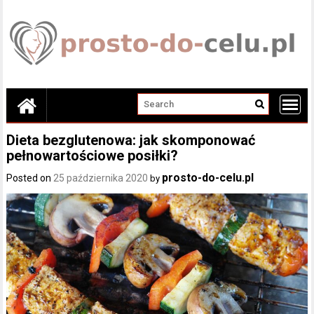
Skip
to
content
Dieta bezglutenowa: jak skomponować
pełnowartościowe posiłki?
prosto-do-celu.pl
Posted on
25 października 2020
by