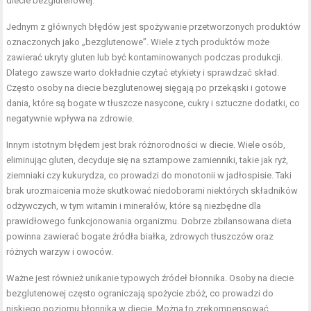
diecie bezglutenowej.
Jednym z głównych błędów jest spożywanie przetworzonych produktów
oznaczonych jako „bezglutenowe”. Wiele z tych produktów może
zawierać ukryty gluten lub być kontaminowanych podczas produkcji.
Dlatego zawsze warto dokładnie czytać etykiety i sprawdzać skład.
Często osoby na diecie bezglutenowej sięgają po przekąski i gotowe
dania, które są bogate w tłuszcze nasycone, cukry i sztuczne dodatki, co
negatywnie wpływa na zdrowie.
Innym istotnym błędem jest brak różnorodności w diecie. Wiele osób,
eliminując gluten, decyduje się na sztampowe zamienniki, takie jak ryż,
ziemniaki czy kukurydza, co prowadzi do monotonii w jadłospisie. Taki
brak urozmaicenia może skutkować niedoborami niektórych składników
odżywczych, w tym witamin i minerałów, które są niezbędne dla
prawidłowego funkcjonowania organizmu. Dobrze zbilansowana dieta
powinna zawierać bogate źródła białka, zdrowych tłuszczów oraz
różnych warzyw i owoców.
Ważne jest również unikanie typowych źródeł błonnika. Osoby na diecie
bezglutenowej często ograniczają spożycie zbóż, co prowadzi do
niskiego poziomu błonnika w diecie. Można to zrekompensować