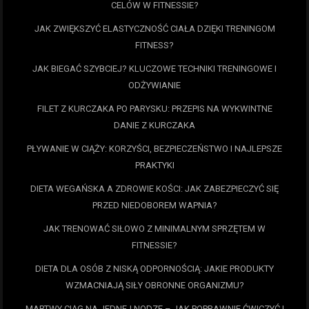
CELÓW W FITNESSIE?
JAK ZWIĘKSZYĆ ELASTYCZNOŚĆ CIAŁA DZIĘKI TRENINGOM
FITNESS?
JAK BIEGAĆ SZYBCIEJ? KLUCZOWE TECHNIKI TRENINGOWE I
ODŻYWIANIE
FILET Z KURCZAKA PO PARYSKU: PRZEPIS NA WYKWINTNE
DANIE Z KURCZAKA
PŁYWANIE W CIĄŻY: KORZYŚCI, BEZPIECZEŃSTWO I NAJLEPSZE
PRAKTYKI
DIETA WEGAŃSKA A ZDROWIE KOŚCI: JAK ZABEZPIECZYĆ SIĘ
PRZED NIEDOBOREM WAPNIA?
JAK TRENOWAĆ SIŁOWO Z MINIMALNYM SPRZĘTEM W
FITNESSIE?
DIETA DLA OSÓB Z NISKĄ ODPORNOŚCIĄ: JAKIE PRODUKTY
WZMACNIAJĄ SIŁY OBRONNE ORGANIZMU?
MARTWY CIĄG NA JEDNEJ NODZE – JAK POPRAWNIE ĆWICZYĆ I