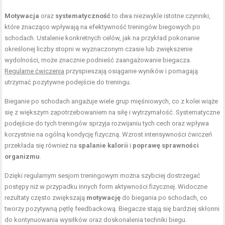
Motywacja
oraz
systematyczność
to dwa niezwykle istotne czynniki,
które znacząco wpływają na efektywność treningów biegowych po
schodach. Ustalenie konkretnych celów, jak na przykład pokonanie
określonej liczby stopni w wyznaczonym czasie lub zwiększenie
wydolności, może znacznie podnieść zaangażowanie biegacza.
Regularne ćwiczenia
przyspieszają osiąganie wyników i pomagają
utrzymać pozytywne podejście do treningu.
Bieganie po schodach angażuje wiele grup mięśniowych, co z kolei wiąże
się z większym zapotrzebowaniem na siłę i wytrzymałość. Systematyczne
podejście do tych treningów sprzyja rozwijaniu tych cech oraz wpływa
korzystnie na ogólną kondycję fizyczną. Wzrost intensywności ćwiczeń
przekłada się również na
spalanie kalorii
i
poprawę sprawności
organizmu
.
Dzięki regularnym sesjom treningowym można szybciej dostrzegać
postępy niż w przypadku innych form aktywności fizycznej. Widoczne
rezultaty często zwiększają
motywację
do biegania po schodach, co
tworzy pozytywną pętlę feedbackową. Biegacze stają się bardziej skłonni
do kontynuowania wysiłków oraz doskonalenia techniki biegu.