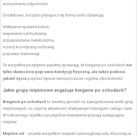
wzmacnianiu odporności.
Dodatkowo, korzyści płynące z tej formy ruchu obejmują:
efektywne spalanie kalorii,
wspieranie odchudzania,
przyspieszenie metabolizmu,
rozwój koordynacji ruchowej,
poprawę równowagi.
Te wszystkie pozytywne aspekty sprawiają, że bieganie po schodach
nie
tylko skutecznie poprawia kondycję fizyczną, ale także podnosi
jakość życia
poprzez lepsze samopoczucie i ogólną zdrowotność.
Jakie grupy mięśniowe angażuje bieganie po schodach?
Bieganie po schodach
to świetny sposób na zaangażowanie wielu grup
mięśniowych, co czyni tę aktywność efektywnym treningiem całego ciała.
W trakcie tego wysiłku szczególnie intensywnie pracują następujące
mięśnie:
Mięśnie ud
– przede wszystkim
mięsień czworogłowy uda
, kluczowy w