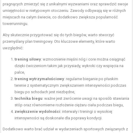
pragnących zmierzyć się z unikalnymi wyzwaniami oraz sprawdzić swoje
umiejętności w nietypowym otoczeniu. Zawody odbywają się w różnych
miejscach na całym świecie, co dodatkowo zwiększa popularność
towerrunningu.
Aby skutecznie przygotować się do tych biegów, warto stworzyć
przemyślany plan treningowy. Oto kluczowe elementy, które warto
uwzględnić:
trening siłowy
: wzmocnienie mięśni nóg i core można osiągnąć
dzięki ćwiczeniom takim jak przysiady, wykroki czy wspięcia na
palce,
trening wytrzymałościowy
: regularne bieganie po płaskim
terenie z systematycznym zwiększaniem intensywności podczas
biegu po schodach jest niezbędne,
technika biegu
: ważne jest zwrócenie uwagi na sposób stawiania
stóp oraz równomierne rozłożenie ciężaru ciała podczas biegu,
zwiększenie wydolności
: interwały i treningi o wysokiej
intensywności są doskonałe dla poprawy kondycji.
Dodatkowo warto brać udział w wydarzeniach sportowych związanych z