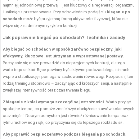
najmniej jednodniową przerwą — jest kluczowy dla regeneracji organizmu
i uniknięcia przetrenowania. Przy odpowiednim podejściu
bieganie po
schodach
może być przyjemną formą aktywności fizycznej, która nie
wiąże się z nadmiernym ryzykiem kontuzji.
Jak poprawnie biegać po schodach? Technika i zasady
Aby biegać po schodach w sposób zarówno bezpieczny, jak i
efektywny, kluczowe jest utrzymanie wyprostowanej postawy.
Pochylanie się może prowadzić do nieprzyjemnych kontuzji, dlatego
warto tego unikać. Ręce powinny być aktywne podczas biegu; ich ruch
wspiera stabilizację i pomaga w zachowaniu równowagi. Rozpocznij ten
rodzaj treningu stopniowo – zaczynając od krótszych sesji, a następnie
zwiększaj intensywność oraz czas trwania biegu.
Zbieganie z kolei wymaga szczególnej ostrożności.
Warto przyjąć
spokojne tempo, co pomoże zmniejszyć obciążenie stawów kolanowych
oraz mięśni. Dobrym pomysłem jest również różnicowanie tempa oraz
rytmu ruchów nóg i rąk, co przyczynia się do lepszego rozkładu sił.
Aby poprawić bezpieczeństwo podczas biegania po schodach,