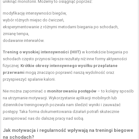
uniknąć monotonii. Możemy to osiągnąć poprzez:
modyfikację intensywności biegów,
wybór różnych miejsc do ćwiczeń,
eksperymentowanie z różnymi metodami biegania po schodach,
zmianę tempa,
dodawanie interwałów.
Trening o wysokiej intensywności (HIIT)
w kontekście biegania po
schodach często przynosi lepsze rezultaty niż inne formy aktywności
fizycznej.
Krótkie okresy intensywnego wysiłku przeplatane
przerwami
mogą znacząco poprawić naszą wydolność oraz
przyspieszyć spalanie kalorii.
Nie można zapominać o
monitorowaniu postępów
– to kolejny sposób
na utrzymanie motywacji. Wykorzystanie aplikacji mobilnych lub
dzienników treningowych pozwala nam śledzić wyniki i zauważać
postępy. Taka forma dokumentowania działań potrafi skutecznie
zainspirować nas do dalszej pracy nad sobą.
Jak motywacja i regularność wpływają na treningi biegowe
na schodach?