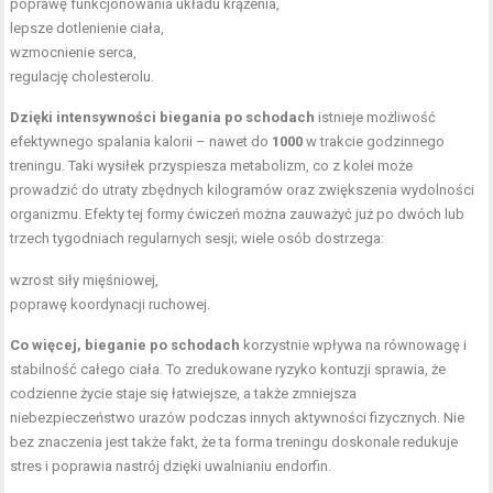
poprawę funkcjonowania układu krążenia,
lepsze dotlenienie ciała,
wzmocnienie serca,
regulację cholesterolu.
Dzięki intensywności biegania po schodach
istnieje możliwość
efektywnego spalania kalorii – nawet do
1000
w trakcie godzinnego
treningu. Taki wysiłek przyspiesza metabolizm, co z kolei może
prowadzić do utraty zbędnych kilogramów oraz zwiększenia wydolności
organizmu. Efekty tej formy ćwiczeń można zauważyć już po dwóch lub
trzech tygodniach regularnych sesji; wiele osób dostrzega:
wzrost siły mięśniowej,
poprawę koordynacji ruchowej.
Co więcej, bieganie po schodach
korzystnie wpływa na równowagę i
stabilność całego ciała. To zredukowane ryzyko kontuzji sprawia, że
codzienne życie staje się łatwiejsze, a także zmniejsza
niebezpieczeństwo urazów podczas innych aktywności fizycznych. Nie
bez znaczenia jest także fakt, że ta forma treningu doskonale redukuje
stres i poprawia nastrój dzięki uwalnianiu endorfin.