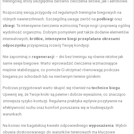
treningowy, który uwzględnia zarówno ćwiczenia siłowe, jak i aerobowe.
Rozpocznij swoją przygodę od regularnych treningów biegowych na
różnych nawierzchniach. Szczególną uwagę zwróć na
podbiegi
oraz
zbiegi
. Te intensywne ćwiczenia wzmocnią Twoje nogi i poprawią ogólną
wydolność organizmu. Dobrym pomysłem jest także dodanie elementów
interwałowych;
krótkie, intensywne biegi przeplatane okresami
odpoczynku
przyspieszą rozwój Twojej kondycji.
Nie zapominaj o
regeneracji
– dni bez treningu są równie istotne jak
same sesje biegowe. Warto wprowadzić ćwiczenia wzmacniające
mięśnie stabilizujące, co pomoże Ci utrzymać równowagę podczas
biegania po schodach lub na nierównym terenie górskim.
Podczas przygotowań warto skupić się również na
technice biegu
.
Upewnij się, że Twoje kroki są pewne i dobrze wyważone, co znacząco
zmniejsza ryzyko kontuzji. Regularna praktyka wpłynie pozytywnie na
efektywność ruchu oraz komfort poruszania się w trudniejszych
warunkach.
Na koniec nie bagatelizuj kwestii odpowiedniego
wyposażenia
. Wybór
obuwia dostosowanego do warunków terenowych ma kluczowe