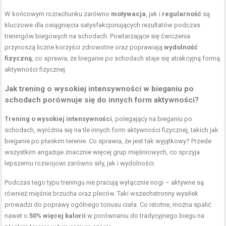
W końcowym rozrachunku zarówno
motywacja
, jak i
regularność
są
kluczowe dla osiągnięcia satysfakcjonujących rezultatów podczas
treningów biegowych na schodach. Powtarzające się ćwiczenia
przynoszą liczne korzyści zdrowotne oraz poprawiają
wydolność
fizyczną
, co sprawia, że bieganie po schodach staje się atrakcyjną formą
aktywności fizycznej.
Jak trening o wysokiej intensywności w bieganiu po
schodach porównuje się do innych form aktywności?
Trening o wysokiej intensywności
, polegający na bieganiu po
schodach, wyróżnia się na tle innych form aktywności fizycznej, takich jak
bieganie po płaskim terenie. Co sprawia, że jest tak wyjątkowy? Przede
wszystkim angażuje znacznie więcej grup mięśniowych, co sprzyja
lepszemu rozwojowi zarówno siły, jak i wydolności.
Podczas tego typu treningu nie pracują wyłącznie nogi – aktywne są
również mięśnie brzucha oraz pleców. Taki wszechstronny wysiłek
prowadzi do poprawy ogólnego tonusu ciała. Co istotne, można spalić
nawet o
50% więcej kalorii
w porównaniu do tradycyjnego biegu na