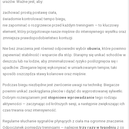
urazów. Ważne jest, aby:
zachować prostą postawę ciała,
świadomie kontrolować tempo biegu,
nie zapominać o rozgrzewce przed każdym treningiem — to kluczowy
element, który przygotowuje nasze mięśnie do intensywnego wysiłku oraz
zmniejsza prawdopodobieństwo kontuzji.
Nie bez znaczenia jest również odpowiedni wybór
obuwia
, które powinno
zapewniać stabilność i wsparcie dla stóp. Starajmy się unikać schodów w
deszczu lub na lodzie, aby zminimalizować ryzyko poślizgnięcia się i
upadków. Zbieganie lepiej wykonywać w umiarkowanym tempie; taki
sposób oszczędza stawy kolanowe oraz mięśnie.
Podczas biegu niezbędne jest zwrócenie uwagi na technikę. Biegacze
powinni unikać zaokrąglania pleców i dążyć do wyprostowanej sylwetki.
Dobrym rozwiązaniem jest
stopniowe wprowadzanie
tego rodzaju
aktywności — zaczynając od krótszych sesji, a następnie zwiększając ich
czas trwania oraz intensywność.
Regularne słuchanie sygnałów płynących z ciała ma ogromne znaczenie.
Odpoczynek pomiędzy treningami — najlepiej
trzy razy w tygodniu
z co