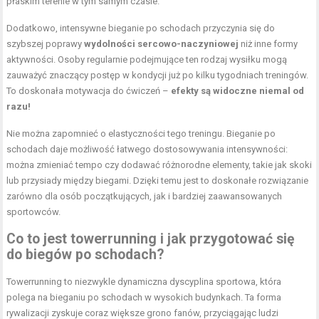
płaskim terenie w tym samym czasie.
Dodatkowo, intensywne bieganie po schodach przyczynia się do
szybszej poprawy
wydolności sercowo-naczyniowej
niż inne formy
aktywności. Osoby regularnie podejmujące ten rodzaj wysiłku mogą
zauważyć znaczący postęp w kondycji już po kilku tygodniach treningów.
To doskonała motywacja do ćwiczeń –
efekty są widoczne niemal od
razu!
Nie można zapomnieć o elastyczności tego treningu. Bieganie po
schodach daje możliwość łatwego dostosowywania intensywności:
można zmieniać tempo czy dodawać różnorodne elementy, takie jak skoki
lub przysiady między biegami. Dzięki temu jest to doskonałe rozwiązanie
zarówno dla osób początkujących, jak i bardziej zaawansowanych
sportowców.
Co to jest towerrunning i jak przygotować się
do biegów po schodach?
Towerrunning to niezwykle dynamiczna dyscyplina sportowa, która
polega na bieganiu po schodach w wysokich budynkach. Ta forma
rywalizacji zyskuje coraz większe grono fanów, przyciągając ludzi