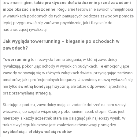
towerrunningiem;
takie praktyczne doświadczenie przed zawodami
może okazać się bezcenne.
Regularne testowanie swoich umiejętności
w warunkach podobnych do tych panujących podczas zawodów pomoże
lepiej przygotować się zarówno psychicznie, jak i fizycznie do
nadchodzącej rywalizacji.
Jak wygląda towerrunning – bieganie po schodach w
zawodach?
Towerrunning
to niezwykła forma biegania, w której zawodnicy
rywalizują, pokonując schody w wysokich budynkach. Te emocjonujące
zawody odbywają się w różnych zakątkach świata, przyciągając zarówno
amatorów, jak i profesjonalnych biegaczy. Uczestnicy muszą wykazać się
nie tylko
świetną kondycją fizyczną
, ale także odpowiednią techniką
oraz przemyślaną strategią.
Startując z parteru, zawodnicy mają za zadanie dotrzeć na sam szczyt
wieżowca, co często wiąże się z pokonaniem setek stopni. Czas jest
mierzony, a każdy uczestnik stara się osiągnąć jak najlepszy wynik. W
trakcie wyścigu kluczowe jest znalezienie równowagi pomiędzy
szybkością
a
efektywnością ruchów
.