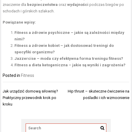
znaczenie dla
bezpieczeństwa
oraz
wydajności
podczas biegów po
schodach i górskich szlakach.
Powiązane wpisy:
Fitness a zdrowie psychiczne – jakie są zależności między
nimi?
Fitness a zdrowie kobiet – jak dostosować treningi do
specyfiki organizmu?
Jazzercise – moda czy efektywna forma treningu fitness?
Fitness a dieta ketogeniczna – jakie są wyniki i zagrożenia?
Posted in
Fitness
Nawigacja
Jak urządzić domową siłownię?
Hip thrust – skuteczne ćwiczenie na
wpisu
Praktyczny przewodnik krok po
pośladki i ich wzmocnienie
kroku