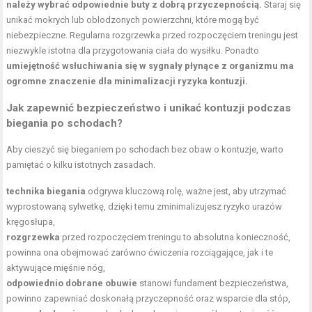
należy wybrać odpowiednie buty z dobrą przyczepnością.
Staraj się
unikać mokrych lub oblodzonych powierzchni, które mogą być
niebezpieczne. Regularna rozgrzewka przed rozpoczęciem treningu jest
niezwykle istotna dla przygotowania ciała do wysiłku. Ponadto
umiejętność wsłuchiwania się w sygnały płynące z organizmu ma
ogromne znaczenie dla minimalizacji ryzyka kontuzji.
Jak zapewnić bezpieczeństwo i unikać kontuzji podczas
biegania po schodach?
Aby cieszyć się bieganiem po schodach bez obaw o kontuzje, warto
pamiętać o kilku istotnych zasadach.
technika biegania
odgrywa kluczową rolę, ważne jest, aby utrzymać
wyprostowaną sylwetkę, dzięki temu zminimalizujesz ryzyko urazów
kręgosłupa,
rozgrzewka
przed rozpoczęciem treningu to absolutna konieczność,
powinna ona obejmować zarówno ćwiczenia rozciągające, jak i te
aktywujące mięśnie nóg,
odpowiednio dobrane obuwie
stanowi fundament bezpieczeństwa,
powinno zapewniać doskonałą przyczepność oraz wsparcie dla stóp,