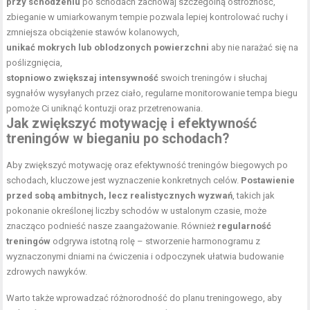
przy schodzeniu
po schodach zachowaj szczególną ostrożność,
zbieganie w umiarkowanym tempie pozwala lepiej kontrolować ruchy i
zmniejsza obciążenie stawów kolanowych,
unikać mokrych lub oblodzonych powierzchni
aby nie narażać się na
poślizgnięcia,
stopniowo zwiększaj intensywność
swoich treningów i słuchaj
sygnałów wysyłanych przez ciało, regularne monitorowanie
tempa biegu
pomoże Ci uniknąć kontuzji oraz przetrenowania.
Jak zwiększyć motywację i efektywność
treningów w bieganiu po schodach?
Aby zwiększyć motywację oraz efektywność treningów biegowych po
schodach, kluczowe jest wyznaczenie konkretnych celów.
Postawienie
przed sobą ambitnych, lecz realistycznych wyzwań
, takich jak
pokonanie określonej liczby schodów w ustalonym czasie, może
znacząco podnieść nasze zaangażowanie. Również
regularność
treningów
odgrywa istotną rolę – stworzenie harmonogramu z
wyznaczonymi dniami na ćwiczenia i odpoczynek ułatwia budowanie
zdrowych nawyków.
Warto także wprowadzać różnorodność do planu treningowego, aby