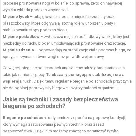
procesie prostowania nogi w kolanie, co sprawia, że to on najwięcej
wysiłku wkłada podczas wspinaczki,
Mięśnie łydek
– tutaj głównie chodzi o mięsień brzuchaty oraz
płaszczkowaty, które odgrywają istotną rolę w unoszeniu pięty i
stabilizowaniu stopy podczas biegu,
Mięśnie pośladków
– zwłaszcza mięsień pośladkowy wielki, który jest
niezbędny do ruchu bioder, umożliwiając ich prostowanie oraz rotację,
Mięśnie rdzenia
– odpowiadają za stabilizację ciała podczas biegu, co
sprzyja utrzymaniu równowagi oraz prawidłowej postawy.
Co więcej, biegając po schodach angażujemy także górne partie ciała,
takie jak ramiona i plecy.
Te obszary pomagają w stabilizacji oraz
wspierają ruch.
Dzięki temu regularne bieganie po schodach przyczynia
się do ogólnej poprawy siły biegowej i wytrzymałości organizmu.
Jakie są techniki i zasady bezpieczeństwa
biegania po schodach?
Bieganie po schodach
to dynamiczny sposób na poprawę kondycji,
który wymaga zastosowania pewnych technik oraz zasad
bezpieczeństwa. Dzięki nim możemy znacząco ograniczyć ryzyko