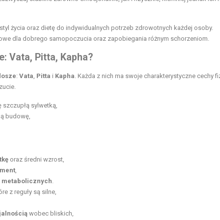
tyl życia oraz dietę do indywidualnych potrzeb zdrowotnych każdej osoby.
zowe dla dobrego samopoczucia oraz zapobiegania różnym schorzeniom.
: Vata, Pitta, Kapha?
dosze
:
Vata
,
Pitta
i
Kapha
. Każda z nich ma swoje charakterystyczne cechy f
zucie.
ę szczupłą sylwetką,
bną budowę,
tkę
oraz średni wzrost,
ament
,
 metabolicznych
.
tóre z reguły są silne,
jalnością
wobec bliskich,