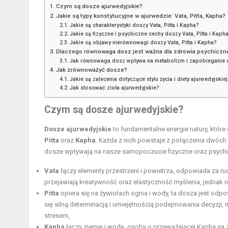
Czym są dosze ajurwedyjskie?
Jakie są typy konstytucyjne w ajurwedzie: Vata, Pitta, Kapha?
Jakie są charakterystyki doszy Vata, Pitta i Kapha?
Jakie są fizyczne i psychiczne cechy doszy Vata, Pitta i Kaph
Jakie są objawy nierównowagi doszy Vata, Pitta i Kapha?
Dlaczego równowaga dosz jest ważna dla zdrowia psychiczn
Jak równowaga dosz wpływa na metabolizm i zapobieganie
Jak zrównoważyć dosze?
Jakie są zalecenia dotyczące stylu życia i diety ajurwedyjskiej
Jak stosować zioła ajurwedyjskie?
Czym są dosze ajurwedyjskie?
Dosze ajurwedyjskie
to fundamentalne energie natury, które
Pitta
oraz
Kapha
. Każda z nich powstaje z połączenia dwóch s
dosze wpływają na nasze samopoczucie fizyczne oraz psychi
Vata
łączy elementy przestrzeni i powietrza, odpowiada za r
przejawiają kreatywność oraz elastyczność myślenia, jednak
Pitta
opiera się na żywiołach ognia i wody, ta dosza jest odpo
się silną determinacją i umiejętnością podejmowania decyzji,
stresem,
Kapha
łączy ziemię i wodę, osoby o przeważającej Kapha są za