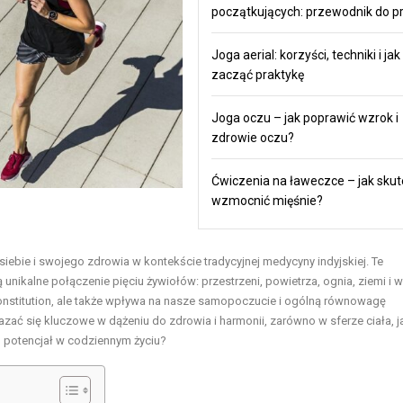
początkujących: przewodnik do pr
Joga aerial: korzyści, techniki i jak
zacząć praktykę
Joga oczu – jak poprawić wzrok i
zdrowie oczu?
Ćwiczenia na ławeczce – jak skut
wzmocnić mięśnie?
ebie i swojego zdrowia w kontekście tradycyjnej medycyny indyjskiej. Te
ą unikalne połączenie pięciu żywiołów: przestrzeni, powietrza, ognia, ziemi i 
 constitution, ale także wpływa na nasze samopoczucie i ogólną równowagę
zać się kluczowe w dążeniu do zdrowia i harmonii, zarówno w sferze ciała, ja
h potencjał w codziennym życiu?