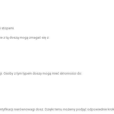
i stopami.
ie z tą doszą mogą zmagać się z:
acji. Osoby z tym typem doszy mogą mieć skłonności do:
identyfikacji nierównowagi dosz. Dzięki temu możemy podjąć odpowiednie krok