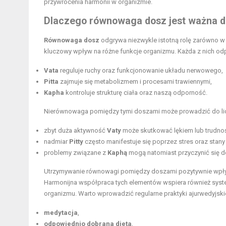
przywrócenia harmonii w organizmie.
Dlaczego równowaga dosz jest ważna dl
Równowaga dosz
odgrywa niezwykle istotną rolę zarówno w 
kluczowy wpływ na różne funkcje organizmu. Każda z nich od
Vata
reguluje ruchy oraz funkcjonowanie układu nerwowego,
Pitta
zajmuje się metabolizmem i procesami trawiennymi,
Kapha
kontroluje strukturę ciała oraz naszą odporność.
Nierównowaga pomiędzy tymi doszami może prowadzić do li
zbyt duża aktywność
Vaty
może skutkować lękiem lub trudno
nadmiar
Pitty
często manifestuje się poprzez stres oraz stany
problemy związane z
Kaphą
mogą natomiast przyczynić się do
Utrzymywanie równowagi pomiędzy doszami pozytywnie wpływa
Harmonijna współpraca tych elementów wspiera również syste
organizmu. Warto wprowadzić regularne praktyki ajurwedyjskie,
medytacja
,
odpowiednio dobrana dieta
,