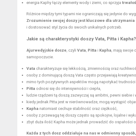
energia Kaphy łączy elementy wody i ziemi, co sprzyja
trwałoś
Różnice między tymi typami nie ograniczają się jedynie do wyg
Zrozumienie swojej doszy jest kluczowe dla utrzymania
i dostosować styl życia do swoich unikalnych potrzeb.
Jakie są charakterystyki doszy Vata, Pitta i Kapha?
Ajurwedyjskie dosze
, czyli
Vata
,
Pitta
i
Kapha
, mają swoje 
samopoczucie.
Vata
charakteryzuje się lekkością, zmiennością oraz ruchliwoś
osoby z dominującą doszą Vata często przejawiają kreatywno
mimo tych pozytywnych aspektów mogą napotykać trudności z
Pitta
odnosi się do intensywności i ciepła,
ludzie rządzeni tą doszą zazwyczaj są ambitni, pewni siebie i
kiedy jednak Pitta jest w nierównowadze, mogą wystąpić objaw
Kapha
natomiast cechuje stabilność oraz ciężkość,
osoby z przewagą tej doszy często są spokojne, lojalne i wyk
zbyt duża ilość Kapha może jednak prowadzić do ospałości 
Każda z tych dosz oddziałuje na nas w odmienny sposó