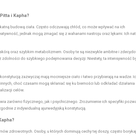
Pitta i Kapha?
likatną budową ciała. Często odczuwają chłód, co może wpływać na ich
eatywność, jednak mogą zmagać się z wahanami nastroju oraz lękami. Ich nat
 skórą oraz szybkim metabolizmem. Osoby te są niezwykle ambitne i zdecyd
raz zdolności do szybkiego podejmowania decyzji. Niestety, ta intensywność 
ą konstytucją zazwyczaj mają mocniejsze ciało i łatwo przybierają na wadze. I
ec innych, choć czasami mogą skłaniać się ku bierności lub odkładać działania
lizacji celów.
wia zarówno fizycznego, jak i psychicznego. Zrozumienie ich specyfiki pozw
zgodnie z indywidualną ajurwedyjską konstytucją.
 Kapha?
 zdrowotnych. Osoby, u których dominują cechy tej doszy, często borykają