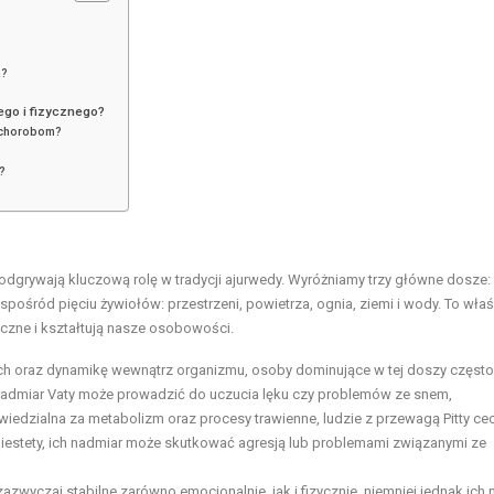
a?
ego i fizycznego?
 chorobom?
?
 odgrywają kluczową rolę w tradycji ajurwedy. Wyróżniamy trzy główne dosze:
pośród pięciu żywiołów: przestrzeni, powietrza, ognia, ziemi i wody. To właś
czne i kształtują nasze osobowości.
uch oraz dynamikę wewnątrz organizmu, osoby dominujące w tej doszy często
 nadmiar Vaty może prowadzić do uczucia lęku czy problemów ze snem,
wiedzialna za metabolizm oraz procesy trawienne, ludzie z przewagą Pitty ce
 niestety, ich nadmiar może skutkować agresją lub problemami związanymi ze
zwyczaj stabilne zarówno emocjonalnie, jak i fizycznie, niemniej jednak ich