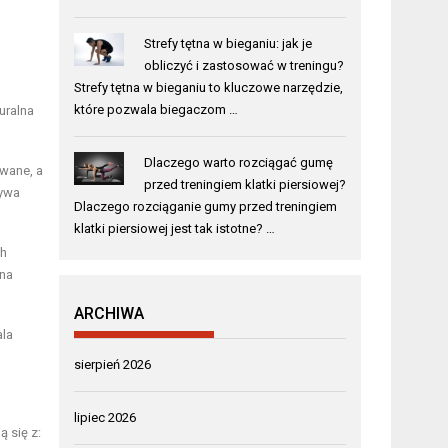
Strefy tętna w bieganiu: jak je
obliczyć i zastosować w treningu?
Strefy tętna w bieganiu to kluczowe narzędzie,
które pozwala biegaczom …
uralna
Dlaczego warto rozciągać gumę
owane, a
przed treningiem klatki piersiowej?
bywa
Dlaczego rozciąganie gumy przed treningiem
klatki piersiowej jest tak istotne? …
ch
 na
ARCHIWA
ala
sierpień 2026
lipiec 2026
 się z: