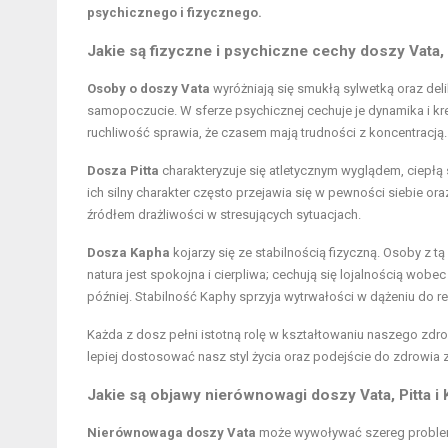
psychicznego i fizycznego.
Jakie są fizyczne i psychiczne cechy doszy Vata, 
Osoby o doszy Vata
wyróżniają się smukłą sylwetką oraz de
samopoczucie. W sferze psychicznej cechuje je dynamika i kr
ruchliwość sprawia, że czasem mają trudności z koncentracją.
Dosza Pitta
charakteryzuje się atletycznym wyglądem, ciepłą
ich silny charakter często przejawia się w pewności siebie o
źródłem drażliwości w stresujących sytuacjach.
Dosza Kapha
kojarzy się ze stabilnością fizyczną. Osoby z t
natura jest spokojna i cierpliwa; cechują się lojalnością wob
później. Stabilność Kaphy sprzyja wytrwałości w dążeniu do rea
Każda z dosz pełni istotną rolę w kształtowaniu naszego zdro
lepiej dostosować nasz styl życia oraz podejście do zdrowia 
Jakie są objawy nierównowagi doszy Vata, Pitta i
Nierównowaga doszy Vata
może wywoływać szereg problemów