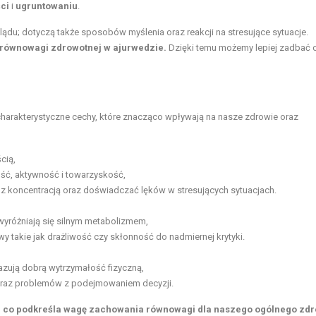
ci
i
ugruntowaniu
.
lądu; dotyczą także sposobów myślenia oraz reakcji na stresujące sytuacje.
 równowagi zdrowotnej w ajurwedzie.
Dzięki temu możemy lepiej zadbać o
charakterystyczne cechy, które znacząco wpływają na nasze zdrowie oraz
cią,
ść, aktywność i towarzyskość,
 koncentracją oraz doświadczać lęków w stresujących sytuacjach.
 wyróżniają się silnym metabolizmem,
y takie jak drażliwość czy skłonność do nadmiernej krytyki.
azują dobrą wytrzymałość fizyczną,
oraz problemów z podejmowaniem decyzji.
b, co podkreśla wagę zachowania równowagi dla naszego ogólnego zd