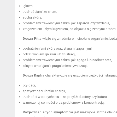
lękiem,
trudnościami ze snem,
suchą skórą,
problemami trawiennymi, takimi jak zaparcia czy wzdęcia,
zmęczeniem i złym krążeniem, co objawia się zimnymi dłońmi 
Dosza Pitta
wiąże się z nadmiarem ciepła w organizmie. Ludz
podrażnieniami skóry oraz stanami zapalnymi,
odczuwaniem gniewu lub frustracji,
problemami trawiennymi, takimi jak zgaga lub nadkwasota,
silnymi ambicjami i pragnieniem rywalizacji.
Dosza Kapha
charakteryzuje się uczuciem ciężkości i stagn
otyłości,
apatyczności i braku energii,
trudności w
oddychaniu
– na przykład astmy czy kataru,
wzmożonej senności oraz problemów z koncentracją.
Rozpoznanie tych symptomów
jest niezwykle istotne dla 