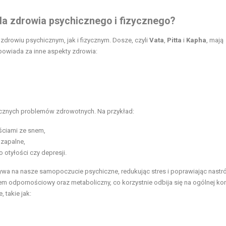
a zdrowia psychicznego i fizycznego?
zdrowiu psychicznym, jak i fizycznym. Dosze, czyli
Vata
,
Pitta
i
Kapha
, mają
powiada za inne aspekty zdrowia:
cznych problemów zdrowotnych. Na przykład:
ściami ze snem,
 zapalne,
 otyłości czy depresji.
 na nasze samopoczucie psychiczne, redukując stres i poprawiając nastró
m odpornościowy oraz metaboliczny, co korzystnie odbija się na ogólnej kon
 takie jak: