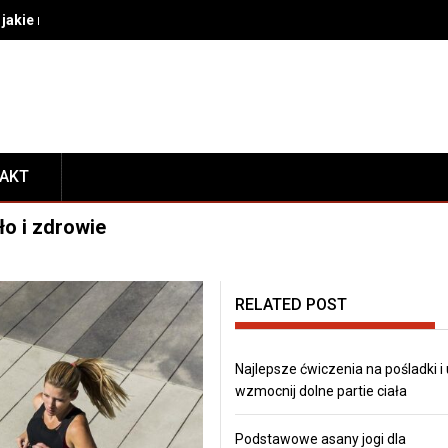
akie rozwiązania wybrać do bezpiecznego transportu i prezentacj
TAKT
ło i zdrowie
RELATED POST
Najlepsze ćwiczenia na pośladki i
wzmocnij dolne partie ciała
Podstawowe asany jogi dla