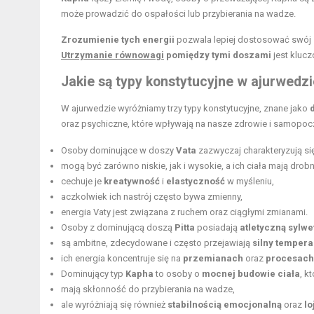
może prowadzić do ospałości lub przybierania na wadze.
Zrozumienie tych energii
pozwala lepiej dostosować swój s
Utrzymanie równowagi
pomiędzy tymi doszami
jest kluc
Jakie są typy konstytucyjne w ajurwedzie
W ajurwedzie wyróżniamy trzy typy konstytucyjne, znane jako
oraz psychiczne, które wpływają na nasze zdrowie i samopoc
Osoby dominujące w doszy
Vata
zazwyczaj charakteryzują si
mogą być zarówno niskie, jak i wysokie, a ich ciała mają dro
cechuje je
kreatywność
i
elastyczność
w myśleniu,
aczkolwiek ich nastrój często bywa zmienny,
energia Vaty jest związana z ruchem oraz ciągłymi zmianami.
Osoby z dominującą doszą
Pitta
posiadają
atletyczną
sylwe
są ambitne, zdecydowane i często przejawiają
silny temper
ich energia koncentruje się na
przemianach
oraz
procesach
Dominujący typ
Kapha
to osoby o
mocnej budowie ciała
, k
mają skłonność do przybierania na wadze,
ale wyróżniają się również
stabilnością emocjonalną
oraz
lo