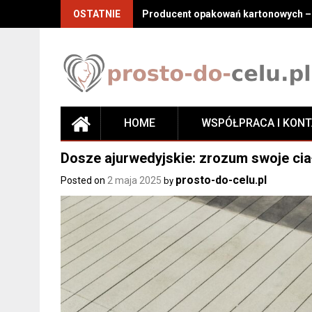
Skip
OSTATNIE
Producent opakowań kartonowych – j
to
content
HOME
WSPÓŁPRACA I KON
Dosze ajurwedyjskie: zrozum swoje cia
prosto-do-celu.pl
Posted on
2 maja 2025
by