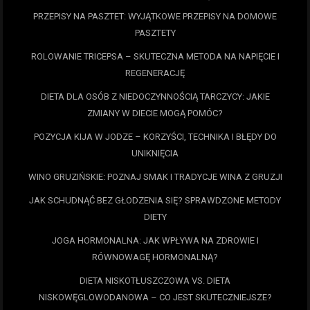
PRZEPISY NA PASZTET: WYJĄTKOWE PRZEPISY NA DOMOWE
PASZTETY
ROLOWANIE TRICEPSA – SKUTECZNA METODA NA NAPIĘCIE I
REGENERACJĘ
DIETA DLA OSÓB Z NIEDOCZYNNOŚCIĄ TARCZYCY: JAKIE
ZMIANY W DIECIE MOGĄ POMÓC?
POZYCJA KIJA W JODZE – KORZYŚCI, TECHNIKA I BŁĘDY DO
UNIKNIĘCIA
WINO GRUZIŃSKIE: POZNAJ SMAK I TRADYCJE WINA Z GRUZJI
JAK SCHUDNĄĆ BEZ GŁODZENIA SIĘ? SPRAWDZONE METODY
DIETY
JOGA HORMONALNA: JAK WPŁYWA NA ZDROWIE I
RÓWNOWAGĘ HORMONALNĄ?
DIETA NISKOTŁUSZCZOWA VS. DIETA
NISKOWĘGLOWODANOWA – CO JEST SKUTECZNIEJSZE?