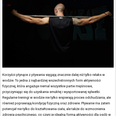
Korzyści płynące z pływania sięgają znacznie dalej niż tylko relaks w
wodzie. To jedna z najbardziej wszechstronnych form aktywności
fizycznej, która angażuje niemal wszystkie partie mięśniowe,
przyczyniając się do uzyskania smukłej i wysportowanej sylwetki.
Regularne treningi w wodzie nie tylko wspierają proces odchudzania, ale
również poprawiają kondycję fizyczną oraz zdrowie. Pływanie ma zatem
potencjał nie tylko do kształtowania ciała, ale także do wzmocnienia
zdrowia psychicznego, co czyni je idealną formą aktywności dla osób w