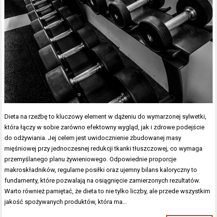
Dieta na rzeźbę to kluczowy element w dążeniu do wymarzonej sylwetki,
która łączy w sobie zarówno efektowny wygląd, jak i zdrowe podejście
do odżywiania. Jej celem jest uwidocznienie zbudowanej masy
mięśniowej przy jednoczesnej redukcji tkanki tłuszczowej, co wymaga
przemyślanego planu żywieniowego. Odpowiednie proporcje
makroskładników, regularne posiłki oraz ujemny bilans kaloryczny to
fundamenty, które pozwalają na osiągnięcie zamierzonych rezultatów.
Warto również pamiętać, że dieta to nie tylko liczby, ale przede wszystkim
jakość spożywanych produktów, która ma…