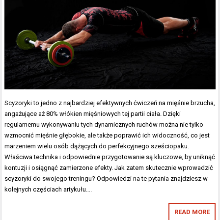
Scyzoryki to jedno z najbardziej efektywnych ćwiczeń na mięśnie brzucha,
angażujące aż 80% włókien mięśniowych tej partii ciała. Dzięki
regularnemu wykonywaniu tych dynamicznych ruchów można nie tylko
wzmocnić mięśnie głębokie, ale także poprawić ich widoczność, co jest
marzeniem wielu osób dążących do perfekcyjnego sześciopaku.
Właściwa technika i odpowiednie przygotowanie są kluczowe, by uniknąć
kontuzji i osiągnąć zamierzone efekty. Jak zatem skutecznie wprowadzić
scyzoryki do swojego treningu? Odpowiedzi na te pytania znajdziesz w
kolejnych częściach artykułu….
READ MORE