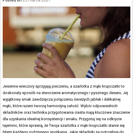
Jesienne wieczory sprzyjają pieczeniu, a szarlotka z mąki krupczatki to
doskonały sposób na stworzenie aromatycznego i pysznego deseru. Jej
wyjątkowy smak zawdzięcza połączeniu świeżych jabłek i delikatnej
mąki, które razem tworzą harmonijną całość. Wybór odpowiednich
składników oraz technika przygotowania ciasta mają kluczowe znaczenie
dla uzyskania idealnej konsystencji i smaku. Przygotuj się na odkrycie
tajemnic, które sprawią, że Twoja szarlotka z mąki krupczatki stanie się
hitem każdego rodzinnego spotkania. Jakie składniki są potrzebne do