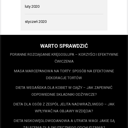
luty 2020
styczeń 2020
WARTO SPRAWDZIĆ
PORANNE ROZCIĄGANIE KRĘGOSŁUPA – KORZYŚCI I EFEKTYWNE
ĆWICZENIA
MASA MARCEPANOWA NA TORTY: SPOSÓB NA EFEKTOWNE
DEKORACJE TORTÓW
DIETA WEGAŃSKA DLA KOBIET W CIĄŻY – JAK ZAPEWNIĆ
ODPOWIEDNIE SKŁADNIKI ODŻYWCZE?
DIETA DLA OSÓB Z ZESPÓŁ JELITA NADWRAŻLIWEGO – JAK
WPŁYWAĆ NA OBJAWY WZDĘCIA?
DIETA NISKOWĘGLOWODANOWA A UTRATA WAGI: JAKIE SĄ
ZALECENIA DLA SKUTECZNEGO ODCHUDZANIA?