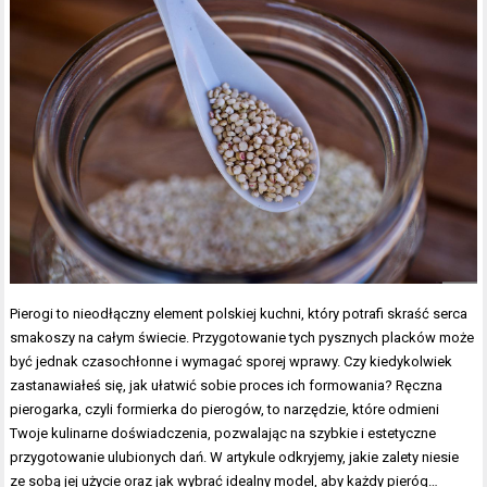
Pierogi to nieodłączny element polskiej kuchni, który potrafi skraść serca
smakoszy na całym świecie. Przygotowanie tych pysznych placków może
być jednak czasochłonne i wymagać sporej wprawy. Czy kiedykolwiek
zastanawiałeś się, jak ułatwić sobie proces ich formowania? Ręczna
pierogarka, czyli formierka do pierogów, to narzędzie, które odmieni
Twoje kulinarne doświadczenia, pozwalając na szybkie i estetyczne
przygotowanie ulubionych dań. W artykule odkryjemy, jakie zalety niesie
ze sobą jej użycie oraz jak wybrać idealny model, aby każdy pieróg…