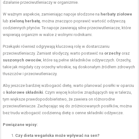
działanie przeciwutleniaczy w organizmie.
W ważnym aspekcie, zamieniając napoje słodzone na
herbaty ziołowe
lub
zieloną herbatę
, można znacząco poprawić wartość odżywczą
codziennych płynów. Te napoje zawierają silne przeciwutleniacze, które
wspierają organizm w walce z wolnymi rodnikami.
Przekąski również odgrywają kluczową rolę w dostarczaniu
przeciwutleniaczy. Zamiast słodyczy, warto postawić na
orzechy
oraz
suszonych owoców
, które są pełne składników odżywczych. Orzechy,
takie jak migdały czy orzechy włoskie, są doskonałym źródłem zdrowych
tłuszczów i przeciwutleniaczy.
Aby jeszcze bardziej wzbogacić dietę, warto planować posiłki w oparciu
o
kolorowe składniki
. Czym więcej kolorów znajdujących się w talerzu,
tym większe prawdopodobieństwo, że zawiera on różnorodne
przeciwutleniacze. Zachęcając się do zróżnicowanych posiłków, można
bez trudu wzbogacić codzienną dietę o cenne składniki odżywcze.
Powiązane wpisy:
Czy dieta wegańska może wpływać na sen?