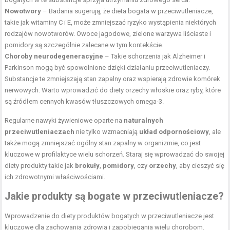
Nowotwory
– Badania sugerują, że dieta bogata w przeciwutleniacze,
takie jak witaminy C i E, może zmniejszać ryzyko wystąpienia niektórych
rodzajów nowotworów. Owoce jagodowe, zielone warzywa liściaste i
pomidory są szczególnie zalecane w tym kontekście.
Choroby neurodegeneracyjne
– Takie schorzenia jak Alzheimer i
Parkinson mogą być spowolnione dzięki działaniu przeciwutleniaczy.
Substancje te zmniejszają stan zapalny oraz wspierają zdrowie komórek
nerwowych. Warto wprowadzić do diety orzechy włoskie oraz ryby, które
są źródłem cennych kwasów tłuszczowych omega-3.
Regularne nawyki żywieniowe oparte na
naturalnych
przeciwutleniaczach
nie tylko wzmacniają
układ odpornościowy
, ale
także mogą zmniejszać ogólny stan zapalny w organizmie, co jest
kluczowe w profilaktyce wielu schorzeń. Staraj się wprowadzać do swojej
diety produkty takie jak
brokuły
,
pomidory
, czy
orzechy
, aby cieszyć się
ich zdrowotnymi właściwościami.
Jakie produkty są bogate w przeciwutleniacze?
Wprowadzenie do diety produktów bogatych w przeciwutleniacze jest
kluczowe dla zachowania zdrowia i zapobiegania wielu chorobom.