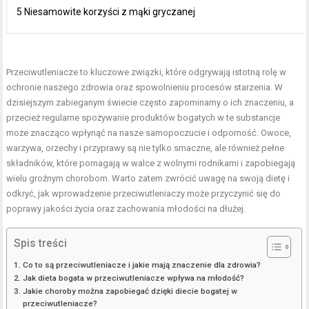
5 Niesamowite korzyści z mąki gryczanej
Przeciwutleniacze to kluczowe związki, które odgrywają istotną rolę w
ochronie naszego zdrowia oraz spowolnieniu procesów starzenia. W
dzisiejszym zabieganym świecie często zapominamy o ich znaczeniu, a
przecież regularne spożywanie produktów bogatych w te substancje
może znacząco wpłynąć na nasze samopoczucie i odporność. Owoce,
warzywa, orzechy i przyprawy są nie tylko smaczne, ale również pełne
składników, które pomagają w walce z wolnymi rodnikami i zapobiegają
wielu groźnym chorobom. Warto zatem zwrócić uwagę na swoją dietę i
odkryć, jak wprowadzenie przeciwutleniaczy może przyczynić się do
poprawy jakości życia oraz zachowania młodości na dłużej.
Spis treści
Co to są przeciwutleniacze i jakie mają znaczenie dla zdrowia?
Jak dieta bogata w przeciwutleniacze wpływa na młodość?
Jakie choroby można zapobiegać dzięki diecie bogatej w
przeciwutleniacze?