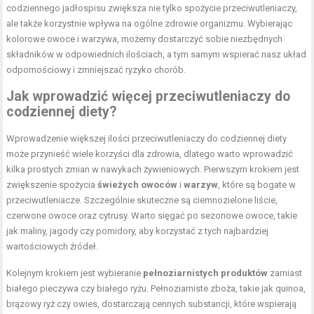
codziennego jadłospisu zwiększa nie tylko spożycie przeciwutleniaczy,
ale także korzystnie wpływa na ogólne zdrowie organizmu. Wybierając
kolorowe owoce i warzywa, możemy dostarczyć sobie niezbędnych
składników w odpowiednich ilościach, a tym samym wspierać nasz układ
odpornościowy i zmniejszać ryzyko chorób.
Jak wprowadzić więcej przeciwutleniaczy do
codziennej diety?
Wprowadzenie większej ilości przeciwutleniaczy do codziennej diety
może przynieść wiele korzyści dla zdrowia, dlatego warto wprowadzić
kilka prostych zmian w nawykach żywieniowych. Pierwszym krokiem jest
zwiększenie spożycia
świeżych owoców
i
warzyw
, które są bogate w
przeciwutleniacze. Szczególnie skuteczne są ciemnozielone liście,
czerwone owoce oraz cytrusy. Warto sięgać po sezonowe owoce, takie
jak maliny, jagody czy pomidory, aby korzystać z tych najbardziej
wartościowych źródeł.
Kolejnym krokiem jest wybieranie
pełnoziarnistych produktów
zamiast
białego pieczywa czy białego ryżu. Pełnoziarniste zboża, takie jak quinoa,
brązowy ryż czy owies, dostarczają cennych substancji, które wspierają