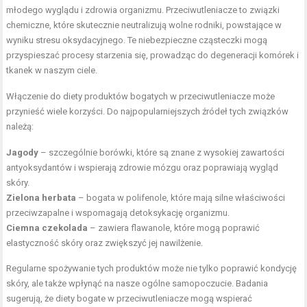
młodego wyglądu i zdrowia organizmu. Przeciwutleniacze to związki
chemiczne, które skutecznie neutralizują wolne rodniki, powstające w
wyniku stresu oksydacyjnego. Te niebezpieczne cząsteczki mogą
przyspieszać procesy starzenia się, prowadząc do degeneracji komórek i
tkanek w naszym ciele.
Włączenie do diety produktów bogatych w przeciwutleniacze może
przynieść wiele korzyści. Do najpopularniejszych źródeł tych związków
należą:
Jagody
– szczególnie borówki, które są znane z wysokiej zawartości
antyoksydantów i wspierają zdrowie mózgu oraz poprawiają wygląd
skóry.
Zielona herbata
– bogata w polifenole, które mają silne właściwości
przeciwzapalne i wspomagają detoksykację organizmu.
Ciemna czekolada
– zawiera flawanole, które mogą poprawić
elastyczność skóry oraz zwiększyć jej nawilżenie.
Regularne spożywanie tych produktów może nie tylko poprawić kondycję
skóry, ale także wpłynąć na nasze ogólne samopoczucie. Badania
sugerują, że diety bogate w przeciwutleniacze mogą wspierać