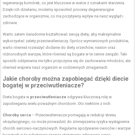
regenerację komórek, co jest kluczowe w walce z oznakami starzenia.
Dzięki ich działaniu, możemy spowolnić procesy degeneracyjne
zachodzące w organizmie, co ma pozytywny wpływ na nasz wygląd i
zdrowie.
Warto zatem świadomie kształtować swoją dietę, aby maksymalnie
wykorzystać zalety przeciwutleniaczy. Oprócz wymienionych produktów,
warto również rozważyć dodanie do diety orzechów, nasion oraz
różnorodnych warzyw, które również są bogate w te cenne związki. Taki
sposób odżywiania nie tylko przyczynia się do zachowania młodości, ale
również wspiera nasz organizm w codziennych zmaganiach.
Jakie choroby można zapobiegać dzięki diecie
bogatej w przeciwutleniacze?
Dieta bogata w
przeciwutleniacze
odgrywa kluczową rolę w
zapobieganiu wielu poważnym chorobom. Oto niektóre z nich:
Choroby serca
– Przeciwutleniacze pomagają w redukcji stresu
oksydacyjnego, co może prowadzić do zmniejszenia ryzyka wystąpienia
chorób sercowo-naczyniowych. Regularne spożywanie owoców i warzyw
bogatych w te substancje sprzyja utrzymaniu zdrowego serca.