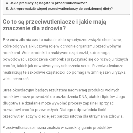
Jakie produkty są bogate w przeciwutleniacze?
Jak wprowadzić więcej przeciwutleniaczy do codziennej diety?
Co to są przeciwutleniacze i jakie mają
znaczenie dla zdrowia?
Przeciwutleniacze
to naturalne lub syntetyczne związki chemiczne,
które odgrywają kluczową rolę w ochronie organizmu przed wolnymi
rodnikami. Wolne rodniki to reaktywne cząsteczki, które mogą
powodować uszkodzenia komórek i przyczyniać się do rozwoju różnych
chorób, takich jak nowotwory czy schorzenia serca. Przeciwutleniacze
neutralizują te szkodliwe cząsteczki, co pomaga w zmniejszeniu ryzyka
wielu schorzeń.
Stres oksydacyjny, będący rezultatem nadmiernej produkcji wolnych
rodników, może prowadzić do uszkodzenia DNA, białek i lipidów. Jego
długotrwałe działanie może wywołać procesy zapalne i sprzyjać
rozwojowi chorób przewlekłych. Dlatego odpowiednia ilość
przeciwutleniaczy w diecie jest bardzo istotna dla utrzymania zdrowia.
Przeciwutleniacze można znaleźć w szerokiej gamie produktów