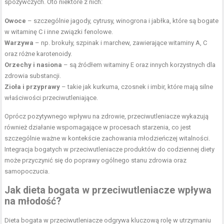
spożywczych. Oto niektóre z nich:
Owoce
– szczególnie jagody, cytrusy, winogrona i jabłka, które są bogate
w witaminę C i inne związki fenolowe.
Warzywa
– np. brokuły, szpinak i marchew, zawierające witaminy A, C
oraz różne karotenoidy.
Orzechy i nasiona
– są źródłem witaminy E oraz innych korzystnych dla
zdrowia substancji.
Zioła i przyprawy
– takie jak kurkuma, czosnek i imbir, które mają silne
właściwości przeciwutleniające.
Oprócz pozytywnego wpływu na zdrowie, przeciwutleniacze wykazują
również działanie wspomagające w procesach starzenia, co jest
szczególnie ważne w kontekście zachowania młodzieńczej witalności.
Integracja bogatych w przeciwutleniacze produktów do codziennej diety
może przyczynić się do poprawy ogólnego stanu zdrowia oraz
samopoczucia.
Jak dieta bogata w przeciwutleniacze wpływa
na młodość?
Dieta bogata w przeciwutleniacze odgrywa kluczową rolę w utrzymaniu