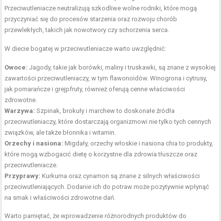
Przeciwutleniacze neutralizują szkodliwe wolne rodniki, które mogą
przyczyniać się do procesów starzenia oraz rozwoju chorób
przewlekłych, takich jak nowotwory czy schorzenia serca.
W diecie bogatej w przeciwutleniacze warto uwzględnić:
Owoce:
Jagody, takie jak borówki, maliny i truskawki, są znane z wysokiej
zawartości przeciwutleniaczy, w tym flawonoidów. Winogrona i cytrusy,
jak pomarańcze i grejpfruty, również oferują cenne właściwości
zdrowotne.
Warzywa:
Szpinak, brokuły i marchew to doskonałe źródła
przeciwutleniaczy, które dostarczają organizmowi nie tylko tych cennych
związków, ale także błonnika i witamin.
Orzechy i nasiona:
Migdały, orzechy włoskie i nasiona chia to produkty,
które mogą wzbogacić dietę o korzystne dla zdrowia tłuszcze oraz
przeciwutleniacze.
Przyprawy:
Kurkuma oraz cynamon są znane z silnych właściwości
przeciwutleniających. Dodanie ich do potraw może pozytywnie wpłynąć
na smak i właściwości zdrowotne dań.
Warto pamiętać, że wprowadzenie różnorodnych produktów do