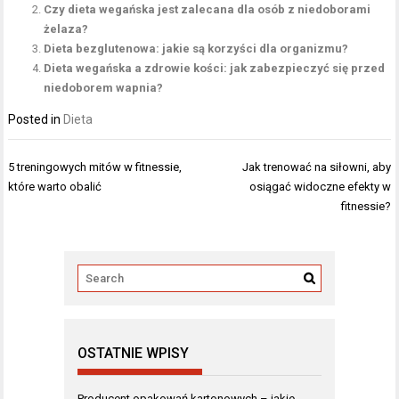
Czy dieta wegańska jest zalecana dla osób z niedoborami
żelaza?
Dieta bezglutenowa: jakie są korzyści dla organizmu?
Dieta wegańska a zdrowie kości: jak zabezpieczyć się przed
niedoborem wapnia?
Posted in
Dieta
Nawigacja
5 treningowych mitów w fitnessie,
Jak trenować na siłowni, aby
wpisu
które warto obalić
osiągać widoczne efekty w
fitnessie?
OSTATNIE WPISY
Producent opakowań kartonowych – jakie