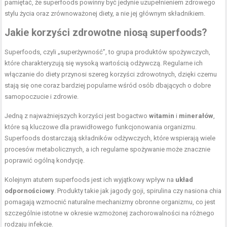
pamiętać, że superfoods powinny być jedynie uzupełnieniem zdrowego
stylu życia oraz zrównoważonej diety, a nie jej głównym składnikiem.
Jakie korzyści zdrowotne niosą superfoods?
Superfoods, czyli „superżywność”, to grupa produktów spożywczych,
które charakteryzują się wysoką wartością odżywczą. Regularne ich
włączanie do diety przynosi szereg korzyści zdrowotnych, dzięki czemu
stają się one coraz bardziej popularne wśród osób dbających o dobre
samopoczucie i zdrowie.
Jedną z najważniejszych korzyści jest bogactwo
witamin
i
minerałów
,
które są kluczowe dla prawidłowego funkcjonowania organizmu.
Superfoods dostarczają składników odżywczych, które wspierają wiele
procesów metabolicznych, a ich regularne spożywanie może znacznie
poprawić ogólną kondycję.
Kolejnym atutem superfoods jest ich wyjątkowy wpływ na
układ
odpornościowy
. Produkty takie jak jagody goji, spirulina czy nasiona chia
pomagają wzmocnić naturalne mechanizmy obronne organizmu, co jest
szczególnie istotne w okresie wzmożonej zachorowalności na różnego
rodzaju infekcje.