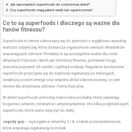
Jak wprowadzić superfoods do codziennej diety?
Czy superfoods mają jakieś wady lub ograniczenia?
Co to są superfoods i dlaczego są ważne dla
fanów fitnessu?
Superfoods to termin odnoszący się do żywności o wyjątkowo wysokiej
wartości odżywczej, która dostarcza organizmowi cennych składników
wspierających zdrowie. Produkty te są szczególnie ważne dla osób
aktywnych fizycznie, takich jak miłośnicy fitnessu, ponieważ mogą
znacznie poprawić ich wyniki i ogólną kondycję. Regularne spożywanie
superfoods przyczynia się do szybszej regeneracji po treningach,
zwiększa poziom energii oraz wspiera układ odpornościowy, co jest
istotne dla utrzymania zdrowia i formy fizycznej.
W skład superfoods wchodzą różnorodne produkty, które zawierają
bogactwo witamin, minerałów i antyoksydantów. Oto kilka przykładowych
superfoods, które warto włączyć do diety:
Jagody goji
– są bogate w witaminy C i A, a także przeciwutleniacze,
które wspierają regenerację komórek.