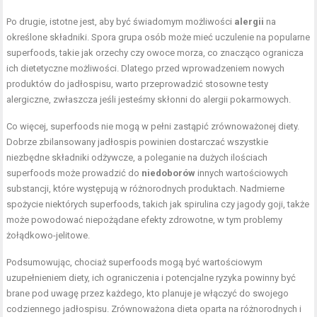
Po drugie, istotne jest, aby być świadomym możliwości
alergii
na
określone składniki. Spora grupa osób może mieć uczulenie na popularne
superfoods, takie jak orzechy czy owoce morza, co znacząco ogranicza
ich dietetyczne możliwości. Dlatego przed wprowadzeniem nowych
produktów do jadłospisu, warto przeprowadzić stosowne testy
alergiczne, zwłaszcza jeśli jesteśmy skłonni do alergii pokarmowych.
Co więcej, superfoods nie mogą w pełni zastąpić zrównoważonej diety.
Dobrze zbilansowany jadłospis powinien dostarczać wszystkie
niezbędne składniki odżywcze, a poleganie na dużych ilościach
superfoods może prowadzić do
niedoborów
innych wartościowych
substancji, które występują w różnorodnych produktach. Nadmierne
spożycie niektórych superfoods, takich jak spirulina czy jagody goji, także
może powodować niepożądane efekty zdrowotne, w tym problemy
żołądkowo-jelitowe.
Podsumowując, chociaż superfoods mogą być wartościowym
uzupełnieniem diety, ich ograniczenia i potencjalne ryzyka powinny być
brane pod uwagę przez każdego, kto planuje je włączyć do swojego
codziennego jadłospisu. Zrównoważona dieta oparta na różnorodnych i