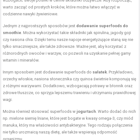
wzbogacić swoje posiłki w cenne składniki odżywcze. Aby rozpocząć,
warto zacząć od prostych kroków, które można łatwo włączyć w
codzienne nawyki żywieniowe.
Jednym z najprostszych sposobów jest
dodawanie superfoods do
smoothie
. Można wykorzystać takie składniki jak spirulina, jagody goji
czy nasiona chia. Dzięki temu nasze napoje energetyzujące staną się nie
tylko smaczniejsze, ale także zdrowsze. Ważne jest, aby korzystać z
różnorodnych owoców i warzyw, co pozwoli na uzyskanie pełnej gamy
witamin i minerałów.
Innym sposobem jest dodawanie superfoods do
sałatek
. Przykładowo,
orzechy włoskie, nasiona słonecznika czy quinoa świetnie komponują się
z różnymi warzywami. Dodatkowo, wzbogacają potrawy w błonnik oraz
zdrowe tłuszcze, co sprzyja lepszemu trawieniu i utrzymaniu prawidłowej
wagi.
Można również stosować superfoods w
jogurtach
. Warto dodać do nich
np. mielone siemię lniane, które jest bogate w kwasy omega-3, czy miód
manuka, który ma właściwości antybakteryjne. Tego rodzaju połączenia
nie tylko urozmaicą naszą dietę, ale także wspierają odporność
organizmu.