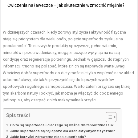
Ćwiczenia na ławeczce – jak skutecznie wzmocnić mięśnie?
W dzisiejszych czasach, kiedy zdrowy styl życia i aktywność fizyczna
stają się priorytetem dla wielu osób, pojęcie superfoods zyskuje na
popularności. Te niezwykłe produkty spożywcze, pełne witamin,
minerałów i przeciwutleniaczy, mogą znacząco wpłynąć na naszą
kondycję oraz regenerację po treningu. Jednak w gąszczu dostępnych
informacji, trudno się połapać, które z nich są naprawdę warte uwagi.
Właściwy dobór superfoods do diety może nie tylko wspierać nasz układ
odpornościowy, ale także przyczynić się do lepszych wyników
sportowych i ogólnego samopoczucia. Warto zatem przyjrzeć się bliżej
tym skarbom natury i odkryć, jak można je włączyć do codziennego
jadłospisu, aby czerpać z nich maksymalne korzyści.
Spis treści
Co to są superfoods i dlaczego są ważne dla fanów fitnessu?
Jakie superfoods są najlepsze dla osób aktywnych fizycznie?
Jakie korzyści zdrowotne niosą superfoods?