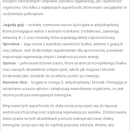
korzyści zdrowotnych i wspierać zarówno regenerację, jak i wydolność
organizmu. Oto kilka z najlepszych superfoods, które warto uwzględnić w
codziennym jadłospisie:
Jagody goji
– te małe, czerwone owoce są bogate w antyoksydanty,
które pomagają w walce z wolnymi rodnikami. Dodatkowo, zawierają
witaminy A i C oraz minerały, które wspierają układ odpornościowy.
Spirulina
– alga znana z wysokiej zawartości białka, witamin z grupy B
oraz żelaza. Jest doskonałym suplementem dla sportowców, ponieważ
wspomaga regenerację mięśni i zwiększa poziom energii.
Quinoa
– pełnowartościowe ziarno, które dostarcza kompletnego białka
oraz cennych składników odżywczych, takich jak magnez i błonnik.
Doskonałe jako dodatek do posiłków przed i po treningu.
Nasiona chia
– bogate w omega-3, antyoksydanty i błonnik. Pomagają w
utrzymaniu uczucia sytości i zwiększają nawodnienie organizmu, co jest
istotne podczas intensywnych treningów.
Włączenie tych superfoods do diety może przyczynić się do lepszej
wydolności fizycznej oraz szybszej regeneracji po wysiłku. Zróżnicowana
dieta oparta na tych składnikach pomoże maksymalizować efekty
treningów i przyczyni się do ogólnej poprawy zdrowia. Ważne, aby