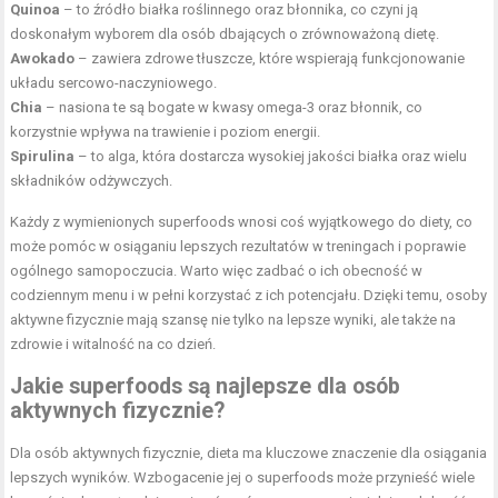
Quinoa
– to źródło białka roślinnego oraz błonnika, co czyni ją
doskonałym wyborem dla osób dbających o zrównoważoną dietę.
Awokado
– zawiera zdrowe tłuszcze, które wspierają funkcjonowanie
układu sercowo-naczyniowego.
Chia
– nasiona te są bogate w kwasy omega-3 oraz błonnik, co
korzystnie wpływa na trawienie i poziom energii.
Spirulina
– to alga, która dostarcza wysokiej jakości białka oraz wielu
składników odżywczych.
Każdy z wymienionych superfoods wnosi coś wyjątkowego do diety, co
może pomóc w osiąganiu lepszych rezultatów w treningach i poprawie
ogólnego samopoczucia. Warto więc zadbać o ich obecność w
codziennym menu i w pełni korzystać z ich potencjału. Dzięki temu, osoby
aktywne fizycznie mają szansę nie tylko na lepsze wyniki, ale także na
zdrowie i witalność na co dzień.
Jakie superfoods są najlepsze dla osób
aktywnych fizycznie?
Dla osób aktywnych fizycznie, dieta ma kluczowe znaczenie dla osiągania
lepszych wyników. Wzbogacenie jej o superfoods może przynieść wiele