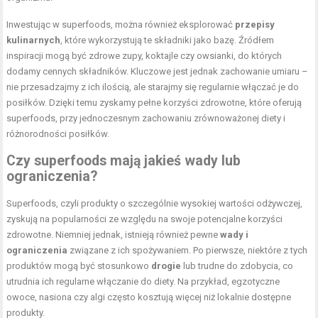
Inwestując w superfoods, można również eksplorować
przepisy
kulinarnych
, które wykorzystują te składniki jako bazę. Źródłem
inspiracji mogą być zdrowe zupy, koktajle czy owsianki, do których
dodamy cennych składników. Kluczowe jest jednak zachowanie umiaru –
nie przesadzajmy z ich ilością, ale starajmy się regularnie włączać je do
posiłków. Dzięki temu zyskamy pełne korzyści zdrowotne, które oferują
superfoods, przy jednoczesnym zachowaniu zrównoważonej diety i
różnorodności posiłków.
Czy superfoods mają jakieś wady lub
ograniczenia?
Superfoods, czyli produkty o szczególnie wysokiej wartości odżywczej,
zyskują na popularności ze względu na swoje potencjalne korzyści
zdrowotne. Niemniej jednak, istnieją również pewne
wady i
ograniczenia
związane z ich spożywaniem. Po pierwsze, niektóre z tych
produktów mogą być stosunkowo
drogie
lub trudne do zdobycia, co
utrudnia ich regularne włączanie do diety. Na przykład, egzotyczne
owoce, nasiona czy algi często kosztują więcej niż lokalnie dostępne
produkty.