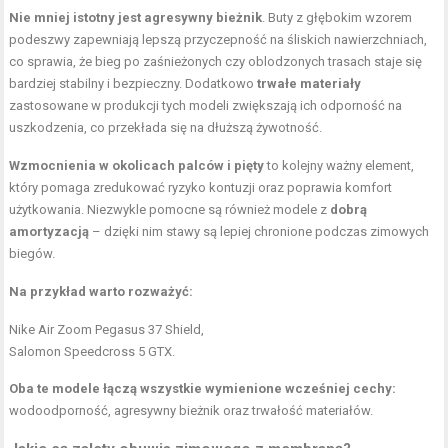
Nie mniej istotny jest agresywny bieżnik
. Buty z głębokim wzorem
podeszwy zapewniają lepszą przyczepność na śliskich nawierzchniach,
co sprawia, że bieg po zaśnieżonych czy oblodzonych trasach staje się
bardziej stabilny i bezpieczny. Dodatkowo
trwałe materiały
zastosowane w produkcji tych modeli zwiększają ich odporność na
uszkodzenia, co przekłada się na dłuższą żywotność.
Wzmocnienia w okolicach palców i pięty
to kolejny ważny element,
który pomaga zredukować ryzyko kontuzji oraz poprawia komfort
użytkowania. Niezwykle pomocne są również modele z
dobrą
amortyzacją
– dzięki nim stawy są lepiej chronione podczas zimowych
biegów.
Na przykład warto rozważyć:
Nike Air Zoom Pegasus 37 Shield,
Salomon Speedcross 5 GTX.
Oba te modele łączą wszystkie wymienione wcześniej cechy:
wodoodporność, agresywny bieżnik oraz trwałość materiałów.