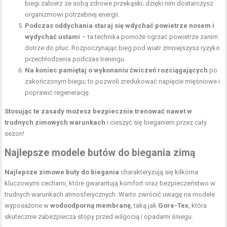
biegi zabierz ze sobą zdrowe przekąski; dzięki nim dostarczysz
organizmowi potrzebnej energii.
Podczas oddychania staraj się wdychać powietrze nosem i
wydychać ustami
– ta technika pomoże ogrzać powietrze zanim
dotrze do płuc. Rozpoczynając bieg pod wiatr zmniejszysz ryzyko
przechłodzenia podczas treningu.
Na koniec pamiętaj o wykonaniu ćwiczeń rozciągających
po
zakończonym biegu; to pozwoli zredukować
napięcie mięśniowe
i
poprawić regenerację.
Stosując te zasady możesz bezpiecznie trenować nawet w
trudnych zimowych warunkach
i cieszyć się bieganiem przez cały
sezon!
Najlepsze modele butów do biegania zimą
Najlepsze zimowe buty do biegania
charakteryzują się kilkoma
kluczowymi cechami, które gwarantują komfort oraz bezpieczeństwo w
trudnych warunkach atmosferycznych. Warto zwrócić uwagę na modele
wyposażone w
wodoodporną membranę
, taką jak
Gore-Tex
, która
skutecznie zabezpiecza stopy przed wilgocią i opadami śniegu.