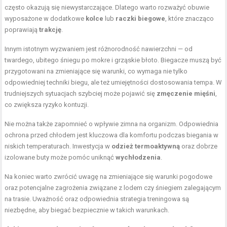
często okazują się niewystarczające. Dlatego warto rozważyć obuwie
wyposażone w dodatkowe
kolce
lub
raczki biegowe
, które znacząco
poprawiają
trakcję
.
Innym istotnym wyzwaniem jest różnorodność nawierzchni — od
twardego, ubitego śniegu po mokre i grząskie błoto. Biegacze muszą być
przygotowani na zmieniające się warunki, co wymaga nie tylko
odpowiedniej techniki biegu, ale też umiejętności dostosowania tempa. W
trudniejszych sytuacjach szybciej może pojawić się
zmęczenie mięśni
,
co zwiększa ryzyko kontuzji.
Nie można także zapomnieć o wpływie zimna na organizm. Odpowiednia
ochrona przed chłodem jest kluczowa dla komfortu podczas biegania w
niskich temperaturach. Inwestycja w
odzież termoaktywną
oraz dobrze
izolowane buty może pomóc uniknąć
wychłodzenia
.
Na koniec warto zwrócić uwagę na zmieniające się warunki pogodowe
oraz potencjalne zagrożenia związane z lodem czy śniegiem zalegającym
na trasie. Uważność oraz odpowiednia strategia treningowa są
niezbędne, aby biegać bezpiecznie w takich warunkach.