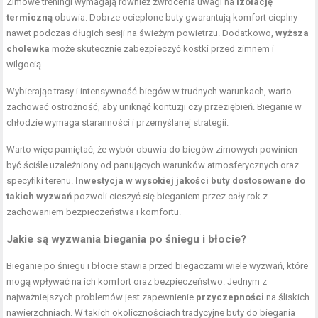
Zimowe treningi wymagają również zwrócenia uwagi na
izolację
termiczną
obuwia. Dobrze ocieplone buty gwarantują komfort cieplny
nawet podczas długich sesji na świeżym powietrzu. Dodatkowo,
wyższa
cholewka
może skutecznie zabezpieczyć kostki przed zimnem i
wilgocią.
Wybierając trasy i intensywność biegów w trudnych warunkach, warto
zachować ostrożność, aby uniknąć kontuzji czy przeziębień. Bieganie w
chłodzie wymaga staranności i przemyślanej strategii.
Warto więc pamiętać, że wybór obuwia do biegów zimowych powinien
być ściśle uzależniony od panujących warunków atmosferycznych oraz
specyfiki terenu.
Inwestycja w wysokiej jakości buty dostosowane do
takich wyzwań
pozwoli cieszyć się bieganiem przez cały rok z
zachowaniem bezpieczeństwa i komfortu.
Jakie są wyzwania biegania po śniegu i błocie?
Bieganie po śniegu i błocie stawia przed biegaczami wiele wyzwań, które
mogą wpływać na ich komfort oraz bezpieczeństwo. Jednym z
najważniejszych problemów jest zapewnienie
przyczepności
na śliskich
nawierzchniach. W takich okolicznościach tradycyjne buty do biegania