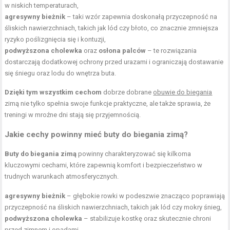
w niskich temperaturach,
agresywny bieżnik
– taki wzór zapewnia doskonałą przyczepność na
śliskich nawierzchniach, takich jak lód czy błoto, co znacznie zmniejsza
ryzyko poślizgnięcia się i kontuzji,
podwyższona cholewka
oraz
osłona palców
– te rozwiązania
dostarczają dodatkowej ochrony przed urazami i ograniczają dostawanie
się śniegu oraz lodu do wnętrza buta.
Dzięki tym wszystkim cechom
dobrze dobrane
obuwie do biegania
zimą nie tylko spełnia swoje funkcje praktyczne, ale także sprawia, że
treningi w mroźne dni stają się przyjemnością.
Jakie cechy powinny mieć buty do biegania zimą?
Buty do biegania zimą
powinny charakteryzować się kilkoma
kluczowymi cechami, które zapewnią komfort i bezpieczeństwo w
trudnych warunkach atmosferycznych.
agresywny bieżnik
– głębokie rowki w podeszwie znacząco poprawiają
przyczepność na śliskich nawierzchniach, takich jak lód czy mokry śnieg,
podwyższona cholewka
– stabilizuje kostkę oraz skutecznie chroni
przed zimnem i opadami,