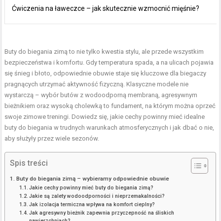
Ćwiczenia na ławeczce – jak skutecznie wzmocnić mięśnie?
Buty do biegania zimą to nie tylko kwestia stylu, ale przede wszystkim
bezpieczeństwa i komfortu. Gdy temperatura spada, a na ulicach pojawia
się śnieg i błoto, odpowiednie obuwie staje się kluczowe dla biegaczy
pragnących utrzymać aktywność fizyczną. Klasyczne modele nie
wystarczą – wybór butów z wodoodporną membraną, agresywnym
bieżnikiem oraz wysoką cholewką to fundament, na którym można oprzeć
swoje zimowe treningi. Dowiedz się, jakie cechy powinny mieć idealne
buty do biegania w trudnych warunkach atmosferycznych i jak dbać o nie,
aby służyły przez wiele sezonów.
Spis treści
Buty do biegania zimą – wybieramy odpowiednie obuwie
Jakie cechy powinny mieć buty do biegania zimą?
Jakie są zalety wodoodporności i nieprzemakalności?
Jak izolacja termiczna wpływa na komfort cieplny?
Jak agresywny bieżnik zapewnia przyczepność na śliskich
nawierzchniach?