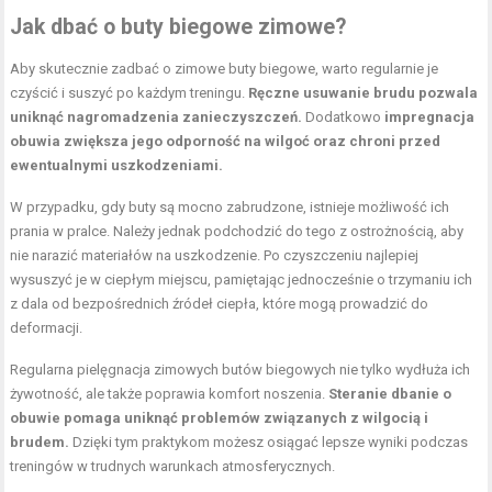
Jak dbać o buty biegowe zimowe?
Aby skutecznie zadbać o zimowe buty biegowe, warto regularnie je
czyścić i suszyć po każdym treningu.
Ręczne usuwanie brudu pozwala
uniknąć nagromadzenia zanieczyszczeń.
Dodatkowo
impregnacja
obuwia zwiększa jego odporność na wilgoć oraz chroni przed
ewentualnymi uszkodzeniami.
W przypadku, gdy buty są mocno zabrudzone, istnieje możliwość ich
prania w pralce. Należy jednak podchodzić do tego z ostrożnością, aby
nie narazić materiałów na uszkodzenie. Po czyszczeniu najlepiej
wysuszyć je w ciepłym miejscu, pamiętając jednocześnie o trzymaniu ich
z dala od bezpośrednich źródeł ciepła, które mogą prowadzić do
deformacji.
Regularna pielęgnacja zimowych butów biegowych nie tylko wydłuża ich
żywotność, ale także poprawia komfort noszenia.
Steranie dbanie o
obuwie pomaga uniknąć problemów związanych z wilgocią i
brudem.
Dzięki tym praktykom możesz osiągać lepsze wyniki podczas
treningów w trudnych warunkach atmosferycznych.