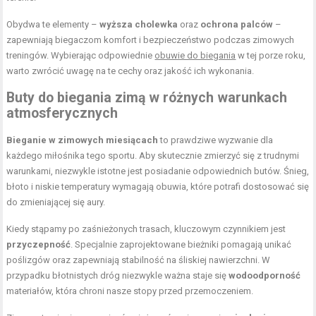
Obydwa te elementy –
wyższa cholewka
oraz
ochrona palców
–
zapewniają biegaczom komfort i bezpieczeństwo podczas zimowych
treningów. Wybierając odpowiednie
obuwie do biegania
w tej porze roku,
warto zwrócić uwagę na te cechy oraz jakość ich wykonania.
Buty do biegania zimą w różnych warunkach
atmosferycznych
Bieganie w zimowych miesiącach
to prawdziwe wyzwanie dla
każdego miłośnika tego sportu. Aby skutecznie zmierzyć się z trudnymi
warunkami, niezwykle istotne jest posiadanie odpowiednich butów. Śnieg,
błoto i niskie temperatury wymagają obuwia, które potrafi dostosować się
do zmieniającej się aury.
Kiedy stąpamy po zaśnieżonych trasach, kluczowym czynnikiem jest
przyczepność
. Specjalnie zaprojektowane bieżniki pomagają unikać
poślizgów oraz zapewniają stabilność na śliskiej nawierzchni. W
przypadku błotnistych dróg niezwykle ważna staje się
wodoodporność
materiałów, która chroni nasze stopy przed przemoczeniem.