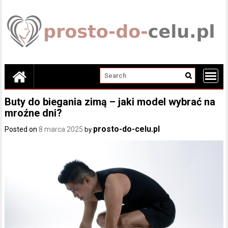
Skip
to
content
Buty do biegania zimą – jaki model wybrać na
mroźne dni?
prosto-do-celu.pl
Posted on
8 marca 2025
by