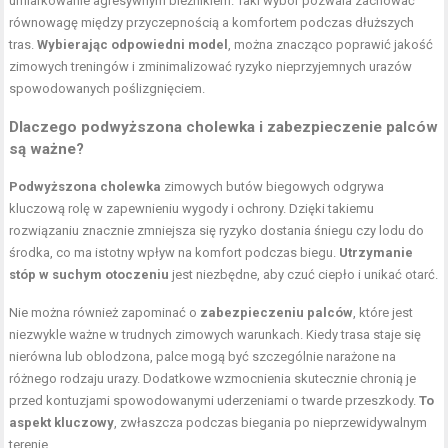
umiarkowanie agresywnym bieżnikiem. Taki wybór pozwala zachować
równowagę między przyczepnością a komfortem podczas dłuższych
tras.
Wybierając odpowiedni model
, można znacząco poprawić jakość
zimowych treningów i zminimalizować ryzyko nieprzyjemnych urazów
spowodowanych poślizgnięciem.
Dlaczego podwyższona cholewka i zabezpieczenie palców
są ważne?
Podwyższona cholewka
zimowych butów biegowych odgrywa
kluczową rolę w zapewnieniu wygody i ochrony. Dzięki takiemu
rozwiązaniu znacznie zmniejsza się ryzyko dostania śniegu czy lodu do
środka, co ma istotny wpływ na komfort podczas biegu.
Utrzymanie
stóp w suchym otoczeniu
jest niezbędne, aby czuć ciepło i unikać otarć.
Nie można również zapominać o
zabezpieczeniu palców
, które jest
niezwykle ważne w trudnych zimowych warunkach. Kiedy trasa staje się
nierówna lub oblodzona, palce mogą być szczególnie narażone na
różnego rodzaju urazy. Dodatkowe wzmocnienia skutecznie chronią je
przed kontuzjami spowodowanymi uderzeniami o twarde przeszkody.
To
aspekt kluczowy
, zwłaszcza podczas biegania po nieprzewidywalnym
terenie.