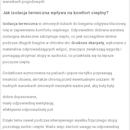
warunkach pogodowych.
Jak izolacja termiczna wpływa na komfort cieplny?
Izolacja termiczna
w zimowych butach do biegania odgrywa kluczową
rolę w zapewnieniu komfortu cieplnego. Odpowiednio dobrana warstwa
izolacyjna skutecznie zatrzymuje ciepło, co jest szczególnie istotne
podczas długich biegów w chłodne dni.
Grubsze skarpety
, wykonane z
materiałów odprowadzających wilgoć, znacząco zwiększają wygodę i
pomagają utrzymać stopy w suchości, co przekłada się na lepsze
poczucie ciepła.
Dodatkowe wzmocnienia na palcach i pięcie nie tylko poprawiają
trwałość obuwia, ale także chronią przed ewentualnymi urazami. W
trudnych warunkach zimowych niezwykle ważne jest, aby buty były:
dobre dopasowane,
miały odpowiednią wentylację,
efektywnie odprowadzały pot.
Dzięki temu nawet podczas intensywnego wysiłku fizycznego stopy
pozostają suche i ciepłe. Warto więc zwrócić uwagę na odpowiednią