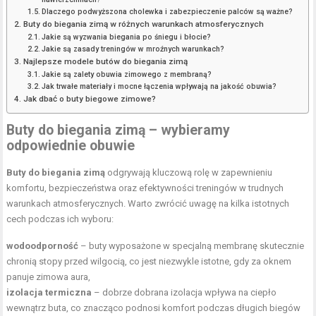
Dlaczego podwyższona cholewka i zabezpieczenie palców są ważne?
Buty do biegania zimą w różnych warunkach atmosferycznych
Jakie są wyzwania biegania po śniegu i błocie?
Jakie są zasady treningów w mroźnych warunkach?
Najlepsze modele butów do biegania zimą
Jakie są zalety obuwia zimowego z membraną?
Jak trwałe materiały i mocne łączenia wpływają na jakość obuwia?
Jak dbać o buty biegowe zimowe?
Buty do biegania zimą – wybieramy
odpowiednie obuwie
Buty do biegania zimą
odgrywają kluczową rolę w zapewnieniu
komfortu, bezpieczeństwa oraz efektywności treningów w trudnych
warunkach atmosferycznych. Warto zwrócić uwagę na kilka istotnych
cech podczas ich wyboru:
wodoodporność
– buty wyposażone w specjalną membranę skutecznie
chronią stopy przed wilgocią, co jest niezwykle istotne, gdy za oknem
panuje zimowa aura,
izolacja termiczna
– dobrze dobrana izolacja wpływa na ciepło
wewnątrz buta, co znacząco podnosi komfort podczas długich biegów