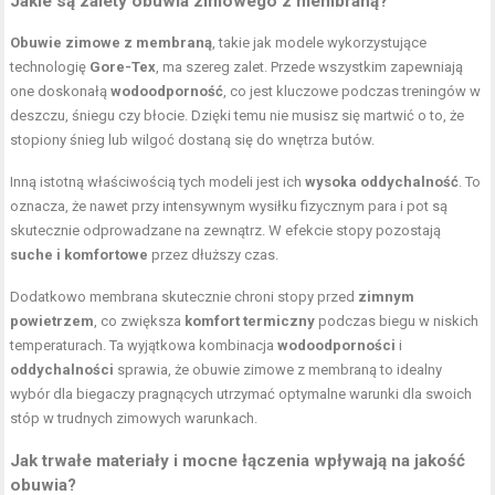
Jakie są zalety obuwia zimowego z membraną?
Obuwie zimowe z membraną
, takie jak modele wykorzystujące
technologię
Gore-Tex
, ma szereg zalet. Przede wszystkim zapewniają
one doskonałą
wodoodporność
, co jest kluczowe podczas treningów w
deszczu, śniegu czy błocie. Dzięki temu nie musisz się martwić o to, że
stopiony śnieg lub wilgoć dostaną się do wnętrza butów.
Inną istotną właściwością tych modeli jest ich
wysoka oddychalność
. To
oznacza, że nawet przy intensywnym wysiłku fizycznym para i pot są
skutecznie odprowadzane na zewnątrz. W efekcie stopy pozostają
suche i komfortowe
przez dłuższy czas.
Dodatkowo membrana skutecznie chroni stopy przed
zimnym
powietrzem
, co zwiększa
komfort termiczny
podczas biegu w niskich
temperaturach. Ta wyjątkowa kombinacja
wodoodporności
i
oddychalności
sprawia, że obuwie zimowe z membraną to idealny
wybór dla biegaczy pragnących utrzymać optymalne warunki dla swoich
stóp w trudnych zimowych warunkach.
Jak trwałe materiały i mocne łączenia wpływają na jakość
obuwia?