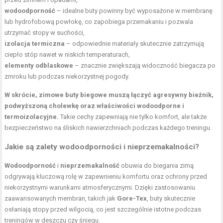
wodoodporność
– idealne buty powinny być wyposażone w membranę
lub hydrofobową powłokę, co zapobiega przemakaniu i pozwala
utrzymać stopy w suchości,
izolacja termiczna
– odpowiednie materiały skutecznie zatrzymują
ciepło stóp nawet w niskich temperaturach,
elementy odblaskowe
– znacznie zwiększają widoczność biegacza po
zmroku lub podczas niekorzystnej pogody.
W skrócie, zimowe buty biegowe muszą łączyć agresywny bieżnik,
podwyższoną cholewkę oraz właściwości wodoodporne i
termoizolacyjne.
Takie cechy zapewniają nie tylko komfort, ale także
bezpieczeństwo na śliskich nawierzchniach podczas każdego treningu.
Jakie są zalety wodoodporności i nieprzemakalności?
Wodoodporność
i
nieprzemakalność
obuwia do biegania zimą
odgrywają kluczową rolę w zapewnieniu komfortu oraz ochrony przed
niekorzystnymi warunkami atmosferycznymi. Dzięki zastosowaniu
zaawansowanych membran, takich jak
Gore-Tex
, buty skutecznie
osłaniają stopy przed wilgocią, co jest szczególnie istotne podczas
treningów w deszczu czy śniegu.