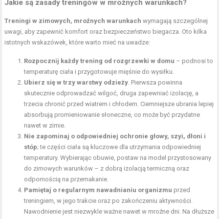
Jakie są zasady treningów w mroźnych warunkach?
Treningi w zimowych, mroźnych warunkach
wymagają szczególnej
uwagi, aby zapewnić komfort oraz bezpieczeństwo biegacza. Oto kilka
istotnych wskazówek, które warto mieć na uwadze:
Rozpocznij każdy trening od rozgrzewki w domu
– podnosi to
temperaturę ciała i przygotowuje mięśnie do wysiłku.
Ubierz się w trzy warstwy odzieży
. Pierwsza powinna
skutecznie odprowadzać wilgoć, druga zapewniać izolację, a
trzecia chronić przed wiatrem i chłodem. Ciemniejsze ubrania lepiej
absorbują promieniowanie słoneczne, co może być przydatne
nawet w zimie.
Nie zapominaj o odpowiedniej ochronie głowy,
szyi
, dłoni i
stóp
; te części ciała są kluczowe dla utrzymania odpowiedniej
temperatury. Wybierając obuwie, postaw na model przystosowany
do zimowych warunków – z dobrą izolacją termiczną oraz
odpornością na przemakanie.
Pamiętaj o regularnym nawadnianiu organizmu
przed
treningiem, w jego trakcie oraz po zakończeniu aktywności.
Nawodnienie jest niezwykle ważne nawet w mroźne dni. Na dłuższe