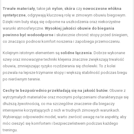
Trwałe materiały
, takie jak
nylon
,
skóra
czy
nowoczesne włókna
syntetyczne
, odgrywają kluczową rolę w zimowym obuwiu biegowym.
Dzięki nim buty stają się odporne na uszkodzenia oraz niekorzystne
warunki atmosferyczne.
Wysokiej jakości obuwie do biegania
powinno być wodoodporne
i skutecznie chronić stopy przed śniegiem,
co znacząco podnosi komfort noszenia i zapobiega przemoczeniu.
Kolejnym istotnym elementem są
solidne łączenia
. Dobrze wykonane
szwy oraz innowacyjne techniki klejenia znacznie zwiększają trwałość
obuwia, zmniejszając ryzyko rozdzierania się cholewki. To z kolei
pozwala na lepsze trzymanie stopy i większą stabilność podczas biegu
po nierównym terenie.
Cechy te bezpośrednio przekładają się na jakość butów.
Obuwie z
wytrzymałych materiałów oraz mocnymi połączeniami charakteryzuje się
dłuższą żywotnością, co ma szczególne znaczenie dla biegaczy
intensywnie korzystających z nich w trudnych zimowych warunkach.
Wybierając odpowiedni model, warto zwrócić uwagę na te aspekty, aby
móc cieszyć się komfortem i bezpieczeństwem podczas każdego
treningu.