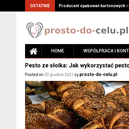
Skip
OSTATNIE
Producent opakowań kartonowych – j
to
content
HOME
WSPÓŁPRACA I KON
Pesto ze słoika: Jak wykorzystać pest
prosto-do-celu.pl
Posted on
20 grudnia 2021
by