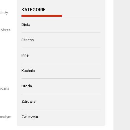
KATEGORIE
ależy
Dieta
dobrze
Fitness
Inne
Kuchnia
Uroda
 można
Zdrowie
konałym
Zwierzęta