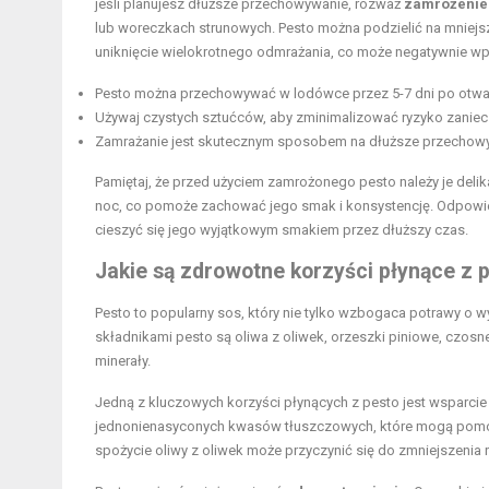
jeśli planujesz dłuższe przechowywanie, rozważ
zamrożenie
lub woreczkach strunowych. Pesto można podzielić na mniejsze
uniknięcie wielokrotnego odmrażania, co może negatywnie wp
Pesto można przechowywać w lodówce przez 5-7 dni po otwar
Używaj czystych sztućców, aby zminimalizować ryzyko zaniec
Zamrażanie jest skutecznym sposobem na dłuższe przechowy
Pamiętaj, że przed użyciem zamrożonego pesto należy je delika
noc, co pomoże zachować jego smak i konsystencję. Odpowied
cieszyć się jego wyjątkowym smakiem przez dłuższy czas.
Jakie są zdrowotne korzyści płynące z 
Pesto to popularny sos, który nie tylko wzbogaca potrawy o w
składnikami pesto są oliwa z oliwek, orzeszki piniowe, czosne
minerały.
Jedną z kluczowych korzyści płynących z pesto jest wsparcie
jednonienasyconych kwasów tłuszczowych, które mogą pomóc 
spożycie oliwy z oliwek może przyczynić się do zmniejszeni