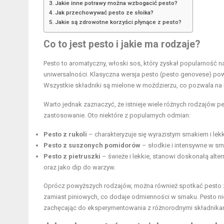
Jakie inne potrawy można wzbogacić pesto?
Jak przechowywać pesto ze słoika?
Jakie są zdrowotne korzyści płynące z pesto?
Co to jest pesto i jakie ma rodzaje?
Pesto to aromatyczny, włoski sos, który zyskał popularność
uniwersalności. Klasyczna wersja pesto (pesto genovese) pows
Wszystkie składniki są mielone w moździerzu, co pozwala na u
Warto jednak zaznaczyć, że istnieje wiele różnych rodzajów pe
zastosowanie. Oto niektóre z popularnych odmian:
Pesto z rukoli
– charakteryzuje się wyrazistym smakiem i le
Pesto z suszonych pomidorów
– słodkie i intensywne w sm
Pesto z pietruszki
– świeże i lekkie, stanowi doskonałą alt
oraz jako dip do warzyw.
Oprócz powyższych rodzajów, można również spotkać pesto z i
zamiast piniowych, co dodaje odmienności w smaku. Pesto ni
zachęcając do eksperymentowania z różnorodnymi składnika