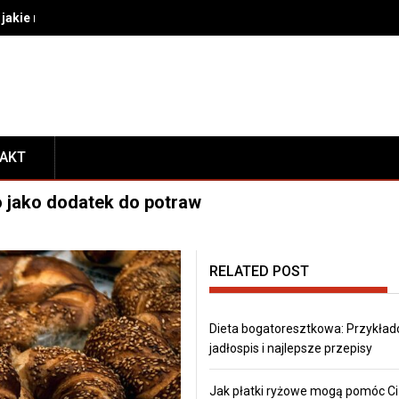
akie rozwiązania wybrać do bezpiecznego transportu i prezentacj
TAKT
o jako dodatek do potraw
RELATED POST
Dieta bogatoresztkowa: Przykła
jadłospis i najlepsze przepisy
Jak płatki ryżowe mogą pomóc Ci