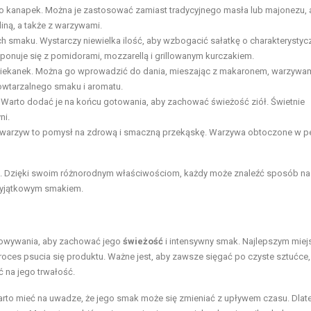
 kanapek. Można je zastosować zamiast tradycyjnego masła lub majonezu, 
iną, a także z warzywami.
h smaku. Wystarczy niewielka ilość, aby wzbogacić sałatkę o charakterystyc
mponuje się z pomidorami, mozzarellą i grillowanym kurczakiem.
apiekanek. Można go wprowadzić do dania, mieszając z makaronem, warzywam
owtarzalnego smaku i aromatu.
Warto dodać je na końcu gotowania, aby zachować świeżość ziół. Świetnie
ni.
h warzyw to pomysł na zdrową i smaczną przekąskę. Warzywa obtoczone w p
e. Dzięki swoim różnorodnym właściwościom, każdy może znaleźć sposób na
 wyjątkowym smakiem.
howywania, aby zachować jego
świeżość
i intensywny smak. Najlepszym mie
proces psucia się produktu. Ważne jest, aby zawsze sięgać po czyste sztućce
 na jego trwałość.
arto mieć na uwadze, że jego smak może się zmieniać z upływem czasu. Dlat