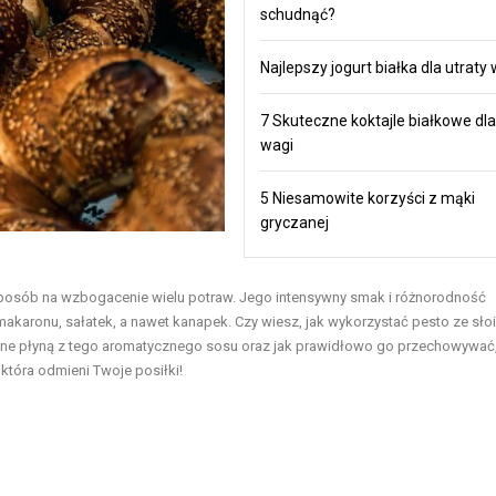
schudnąć?
Najlepszy jogurt białka dla utraty
7 Skuteczne koktajle białkowe dla
wagi
5 Niesamowite korzyści z mąki
gryczanej
y sposób na wzbogacenie wielu potraw. Jego intensywny smak i różnorodność
karonu, sałatek, a nawet kanapek. Czy wiesz, jak wykorzystać pesto ze sło
tne płyną z tego aromatycznego sosu oraz jak prawidłowo go przechowywać
która odmieni Twoje posiłki!