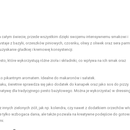
 na całym świecie, przede wszystkim dzięki swojemu intensywnemu smakowi i
taje z bazylii, orzeszków piniowych, czosnku, oliwy z oliwek oraz sera par
zyskanie gładkiej i kremowej konsystencji.
sto, które wykorzystują różne zioła i składniki, co wpływa na ich smak oraz
kko pikantnym aromatem. Idealne do makaronów i sałatek.
aku, świetnie sprawdza się jako dodatek do kanapek oraz jako sos do pizzy.
ernatywę dla tradycyjnego pesto bazylowego. Można je wykorzystać w dressin
nnych zielonych ziół, jak np. kolendra, czy nawet z dodatkiem orzechów wł
e tylko wzbogaca dania, ale także pozwala na kreatywne podejście do gotow
mi.