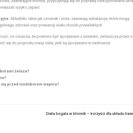
iniowe, zawierające błonnik, przyczyniają się do poprawy funkcjonowania ukł
niejszać ryzyko zaparć.
cyjne
. Składniki, takie jak czosnek i zioła, zawierają substancje, które mogą
ogólnego zdrowia oraz prewencji wielu chorób przewlekłych.
zność, co oznacza, że powinno być spożywane z umiarem, zwłaszcza przez 
ć się do przyrostu masy ciała, jeśli są spożywane w nadmiarze.
oborami żelaza?
zmu?
ć się przed niedoborem wapnia?
Dieta bogata w błonnik – korzyści dla układu tra