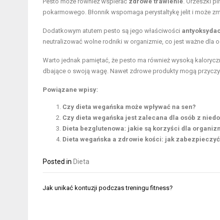
Pesto może również wspierać
zdrowe trawienie
. Orzeszki p
pokarmowego. Błonnik wspomaga perystaltykę jelit i może zm
Dodatkowym atutem pesto są jego właściwości
antyoksyda
neutralizować wolne rodniki w organizmie, co jest ważne dla 
Warto jednak pamiętać, że pesto ma również wysoką kaloryc
dbające o swoją wagę. Nawet zdrowe produkty mogą przyczyni
Powiązane wpisy:
Czy dieta wegańska może wpływać na sen?
Czy dieta wegańska jest zalecana dla osób z nied
Dieta bezglutenowa: jakie są korzyści dla organi
Dieta wegańska a zdrowie kości: jak zabezpieczy
Posted in
Dieta
Nawigacja
Jak unikać kontuzji podczas treningu fitness?
wpisu