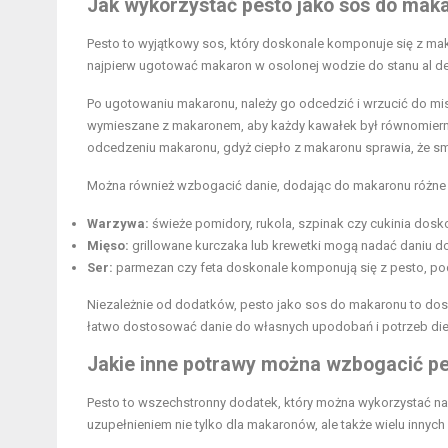
Jak wykorzystać pesto jako sos do mak
Pesto to wyjątkowy sos, który doskonale komponuje się z ma
najpierw ugotować makaron w osolonej wodzie do stanu al de
Po ugotowaniu makaronu, należy go odcedzić i wrzucić do mi
wymieszane z makaronem, aby każdy kawałek był równomierni
odcedzeniu makaronu, gdyż ciepło z makaronu sprawia, że sma
Można również wzbogacić danie, dodając do makaronu różne s
Warzywa:
świeże pomidory, rukola, szpinak czy cukinia dosk
Mięso:
grillowane kurczaka lub krewetki mogą nadać daniu do
Ser:
parmezan czy feta doskonale komponują się z pesto, po
Niezależnie od dodatków, pesto jako sos do makaronu to dos
łatwo dostosować danie do własnych upodobań i potrzeb diet
Jakie inne potrawy można wzbogacić p
Pesto to wszechstronny dodatek, który można wykorzystać na
uzupełnieniem nie tylko dla makaronów, ale także wielu innyc