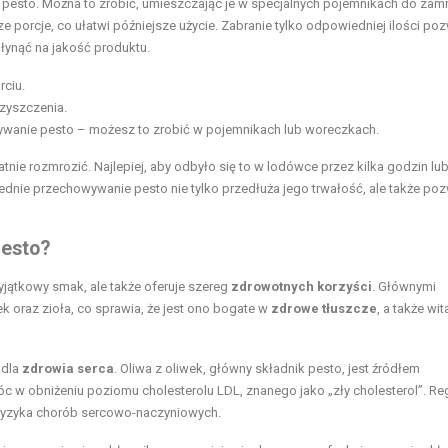
pesto. Można to zrobić, umieszczając je w specjalnych pojemnikach do zam
 porcje, co ułatwi późniejsze użycie. Zabranie tylko odpowiedniej ilości po
łynąć na jakość produktu.
ciu.
zyszczenia.
wanie pesto – możesz to zrobić w pojemnikach lub woreczkach.
tnie rozmrozić. Najlepiej, aby odbyło się to w lodówce przez kilka godzin lub
nie przechowywanie pesto nie tylko przedłuża jego trwałość, ale także po
pesto?
yjątkowy smak, ale także oferuje szereg
zdrowotnych korzyści
. Głównymi
k oraz zioła, co sprawia, że jest ono bogate w
zdrowe tłuszcze
, a także wit
 dla
zdrowia serca
. Oliwa z oliwek, główny składnik pesto, jest źródłem
w obniżeniu poziomu cholesterolu LDL, znanego jako „zły cholesterol”. Re
a ryzyka chorób sercowo-naczyniowych.