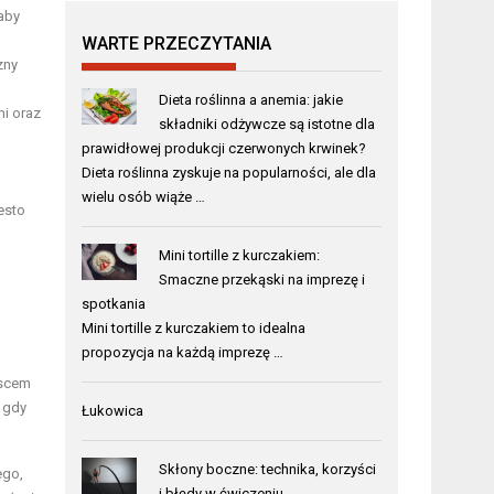
aby
WARTE PRZECZYTANIA
zny
Dieta roślinna a anemia: jakie
i oraz
składniki odżywcze są istotne dla
prawidłowej produkcji czerwonych krwinek?
Dieta roślinna zyskuje na popularności, ale dla
wielu osób wiąże …
esto
Mini tortille z kurczakiem:
Smaczne przekąski na imprezę i
spotkania
Mini tortille z kurczakiem to idealna
propozycja na każdą imprezę …
jscem
, gdy
Łukowica
Skłony boczne: technika, korzyści
ego,
i błędy w ćwiczeniu