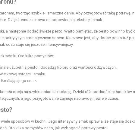
aronu?
karonem, tworząc szybkie i smaczne danie. Aby przygotować taką potrawę, n
nte. Dzięki temu zachowa on odpowiednią teksturę i smak.
ski, a następnie dodać świeże pesto. Warto pamiętać, że pesto powinno być 
e pokryty tym aromatycznym sosem. Kluczowe jest, aby dodać pesto tuż po
k sosu staje się jeszcze intensywniejszy.
kładniki. Oto kilka pomysłów:
onale uzupełnią pesto i dodadzą koloru oraz wartości odżywczych.
datkowej sytości i smaku.
dkreślając jego smak.
konała opcja na szybki obiad lub kolację. Dzięki różnorodności składników
etycznych, a jego przygotowanie zajmuje naprawdę niewiele czasu.
esto?
 wiele sposobów w kuchni. Jego intensywny smak sprawia, że staje się dos
h dań. Oto kilka pomysłów na to, jak wzbogacić potrawy pesto: