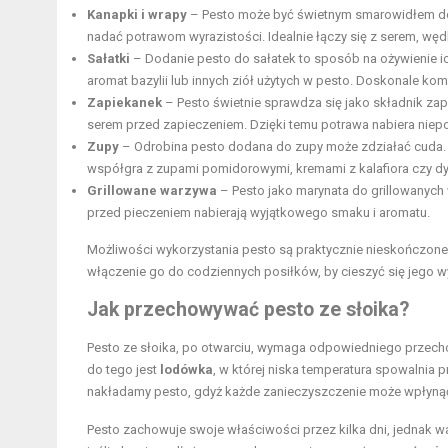
Kanapki i wrapy
– Pesto może być świetnym smarowidłem do
nadać potrawom wyrazistości. Idealnie łączy się z serem, wędl
Sałatki
– Dodanie pesto do sałatek to sposób na ożywienie ic
aromat bazylii lub innych ziół użytych w pesto. Doskonale ko
Zapiekanek
– Pesto świetnie sprawdza się jako składnik z
serem przed zapieczeniem. Dzięki temu potrawa nabiera niep
Zupy
– Odrobina pesto dodana do zupy może zdziałać cuda. 
współgra z zupami pomidorowymi, kremami z kalafiora czy dy
Grillowane warzywa
– Pesto jako marynata do grillowanyc
przed pieczeniem nabierają wyjątkowego smaku i aromatu.
Możliwości wykorzystania pesto są praktycznie nieskończon
włączenie go do codziennych posiłków, by cieszyć się jego
Jak przechowywać pesto ze słoika?
Pesto ze słoika, po otwarciu, wymaga odpowiedniego przec
do tego jest
lodówka
, w której niska temperatura spowalnia 
nakładamy pesto, gdyż każde zanieczyszczenie może wpłynąć
Pesto zachowuje swoje właściwości przez kilka dni, jednak w