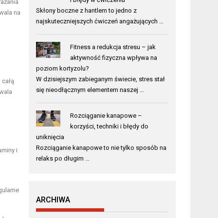
rażania
Skłony boczne z hantlem to jedno z
zwala na
najskuteczniejszych ćwiczeń angażujących …
Fitness a redukcja stresu – jak
aktywność fizyczna wpływa na
poziom kortyzolu?
W dzisiejszym zabieganym świecie, stres stał
 całą
się nieodłącznym elementem naszej …
zwala
Rozciąganie kanapowe –
korzyści, techniki i błędy do
uniknięcia
Rozciąganie kanapowe to nie tylko sposób na
aminy i
relaks po długim …
gularne
ARCHIWA