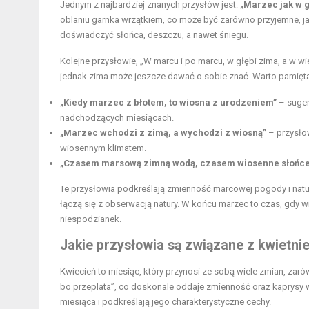
Jednym z najbardziej znanych przysłów jest:
„Marzec jak w 
oblaniu garnka wrzątkiem, co może być zarówno przyjemne, ja
doświadczyć słońca, deszczu, a nawet śniegu.
Kolejne przysłowie, „W marcu i po marcu, w głębi zima, a w w
jednak zima może jeszcze dawać o sobie znać. Warto pamiętać
„Kiedy marzec z błotem, to wiosna z urodzeniem”
– suger
nadchodzących miesiącach.
„Marzec wchodzi z zimą, a wychodzi z wiosną”
– przysłow
wiosennym klimatem.
„Czasem marsową zimną wodą, czasem wiosenne słońce
Te przysłowia podkreślają zmienność marcowej pogody i naturaln
łączą się z obserwacją natury. W końcu marzec to czas, gdy
niespodzianek.
Jakie przysłowia są związane z kwietni
Kwiecień to miesiąc, który przynosi ze sobą wiele zmian, zaró
bo przeplata”, co doskonale oddaje zmienność oraz kaprysy wio
miesiąca i podkreślają jego charakterystyczne cechy.