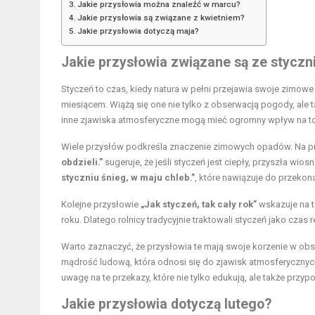
Jakie przysłowia można znaleźć w marcu?
Jakie przysłowia są związane z kwietniem?
Jakie przysłowia dotyczą maja?
Jakie przysłowia związane są ze stycz
Styczeń to czas, kiedy natura w pełni przejawia swoje zimowe 
miesiącem. Wiążą się one nie tylko z obserwacją pogody, ale
inne zjawiska atmosferyczne mogą mieć ogromny wpływ na to
Wiele przysłów podkreśla znaczenie zimowych opadów. Na p
obdzieli.”
sugeruje, że jeśli styczeń jest ciepły, przyszła w
styczniu śnieg, w maju chleb.”
, które nawiązuje do przekon
Kolejne przysłowie
„Jak styczeń, tak cały rok”
wskazuje na t
roku. Dlatego rolnicy tradycyjnie traktowali styczeń jako czas
Warto zaznaczyć, że przysłowia te mają swoje korzenie w obs
mądrość ludową, która odnosi się do zjawisk atmosferycznych,
uwagę na te przekazy, które nie tylko edukują, ale także przy
Jakie przysłowia dotyczą lutego?