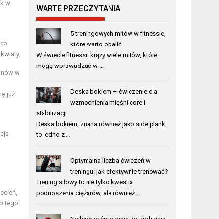
ak w
WARTE PRZECZYTANIA
5 treningowych mitów w fitnessie,
 to
które warto obalić
kwiaty.
W świecie fitnessu krąży wiele mitów, które
mogą wprowadzać w …
lonów w
Deska bokiem – ćwiczenie dla
ę już
wzmocnienia mięśni core i
stabilizacji
Deska bokiem, znana również jako side plank,
ycja
to jedno z …
Optymalna liczba ćwiczeń w
treningu: jak efektywnie trenować?
Trening siłowy to nie tylko kwestia
ecień,
podnoszenia ciężarów, ale również …
do tego
Najlepsze ćwiczenia do zrobienia