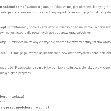
u radości pełne.”
Odnosi się ono do faktu, że maj jest okresem, kiedy ogród
h relacje z otoczeniem. Dobrze zadbany ogród pełen kwitnących roślin często
okąd uprzytomni.”
, podkreśla zależność między opadami w maju a przyszły
wi, co jest istotne dla rodzinnych gospodarstw oraz całych wsi.
czy.”
– Przypomina, że aby cieszyć się dobrodziejstwami natury, trzeba włoży
nia.”
– Ukazuje, jak ważne są kwitnienie drzew owocowych w kontekście obf
ej mądrości. Przysłowia te są nie tylko pamiątką kulturową, ale także praktyczn
niają piękno przyrody.
oborami żelaza?
zmu?
ć się przed niedoborem wapnia?