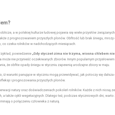
niem?
oblicze, a w polskiej kulturze ludowej pojawia się wiele przysłów związanych
 także z prognozowaniem przyszłych plonów. Obfitość lub brak śniegu, mrozy 
, co czeka rolników w nadchodzących miesiącach.
rzykład, powiedzenie
„Gdy styczeń zima nie trzyma, wiosna chlebem nie
iosna może nie przynieść oczekiwanych zbiorów. Innym popularnym przysłowiem
ania, że obfite opady śniegu w styczniu zapewnią urodzajne zbiory w maju.
o, iż warunki panujące w styczniu mogą przewidywać, jak potoczy się dalsza
 refleksji i prognozowania przyszłych plonów.
erwacji natury oraz doświadczeniach pokoleń rolników. Każde z nich niosą z
 a także cykli wegetacyjnych. Dlatego też, podczas styczniowych dni, warto
pominają o połączeniu człowieka z naturą.