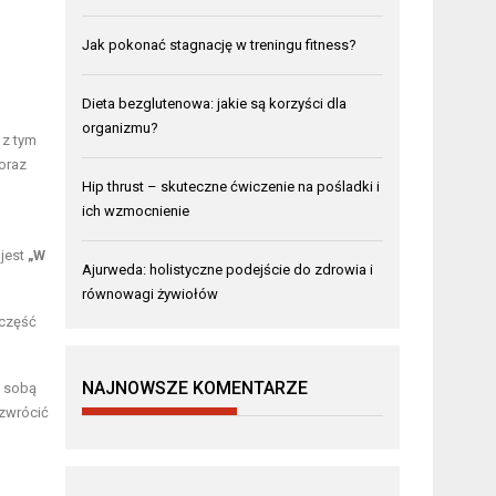
Jak pokonać stagnację w treningu fitness?
Dieta bezglutenowa: jakie są korzyści dla
organizmu?
 z tym
oraz
Hip thrust – skuteczne ćwiczenie na pośladki i
ich wzmocnienie
 jest
„W
Ajurweda: holistyczne podejście do zdrowia i
równowagi żywiołów
 część
NAJNOWSZE KOMENTARZE
e sobą
 zwrócić