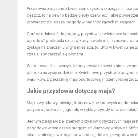
Przysłowia związane z kwietniem często wskazują na nieprze
deszcz, to na pewno będzie ciepły czerwiec.” Takie powiedz
prowadzić do lepszej pogody w nadchodzących miesiącach.
Oprócz odniesień do pogody, przysłowia kwietniowe koncentruj
ogrodów” podkreśla czas, w którym wiele roślin zaczyna wzra
zyskuje na znaczeniu w tym miesiącu, to: „Kto w kwietniu nie
czasie, aby cieszyć się plonami.
Warto również zauważyć, że przysłowia te często niosą ze so
pór roku na życie codzienne. Kwietniowe przysłowia przypomin
warunków. Dzięki takiej mądrości ludowej możemy lepiej zrozum
Jakie przysłowia dotyczą maja?
Maj to wyjątkowy miesiąc, który nawet w ludowych mądrościach
przysłów podkreśla jego rolę w cyklu przyrody oraz działalnośc
Jednym z najbardziej znanych przysłów dotyczących maja jes
pogodowe w tym czasie mogą mieć kluczowy wpływ na obfitoś
jako na miesiąc, w którym powinno się dobrze przygotować 