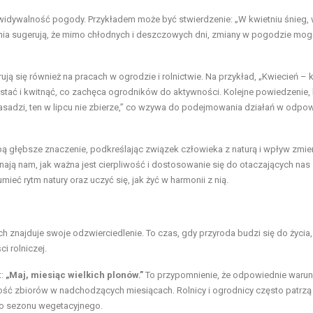
widywalność pogody. Przykładem może być stwierdzenie: „W kwietniu śnieg,
enia sugerują, że mimo chłodnych i deszczowych dni, zmiany w pogodzie mog
ą się również na pracach w ogrodzie i rolnictwie. Na przykład, „Kwiecień – k
stać i kwitnąć, co zachęca ogrodników do aktywności. Kolejne powiedzenie, 
 zasadzi, ten w lipcu nie zbierze,” co wzywa do podejmowania działań w odp
bą głębsze znaczenie, podkreślając związek człowieka z naturą i wpływ zmi
ają nam, jak ważna jest cierpliwość i dostosowanie się do otaczających nas
ieć rytm natury oraz uczyć się, jak żyć w harmonii z nią.
 znajduje swoje odzwierciedlenie. To czas, gdy przyroda budzi się do życia,
i rolniczej.
t:
„Maj, miesiąc wielkich plonów.”
To przypomnienie, że odpowiednie warun
ć zbiorów w nadchodzących miesiącach. Rolnicy i ogrodnicy często patrzą
do sezonu wegetacyjnego.