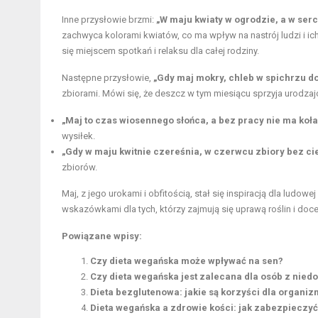
Inne przysłowie brzmi:
„W maju kwiaty w ogrodzie, a w serc
zachwyca kolorami kwiatów, co ma wpływ na nastrój ludzi i ic
się miejscem spotkań i relaksu dla całej rodziny.
Następne przysłowie,
„Gdy maj mokry, chleb w spichrzu d
zbiorami. Mówi się, że deszcz w tym miesiącu sprzyja urodzajo
„Maj to czas wiosennego słońca, a bez pracy nie ma koła
wysiłek.
„Gdy w maju kwitnie czereśnia, w czerwcu zbiory bez cie
zbiorów.
Maj, z jego urokami i obfitością, stał się inspiracją dla ludow
wskazówkami dla tych, którzy zajmują się uprawą roślin i doce
Powiązane wpisy:
Czy dieta wegańska może wpływać na sen?
Czy dieta wegańska jest zalecana dla osób z nied
Dieta bezglutenowa: jakie są korzyści dla organi
Dieta wegańska a zdrowie kości: jak zabezpieczy