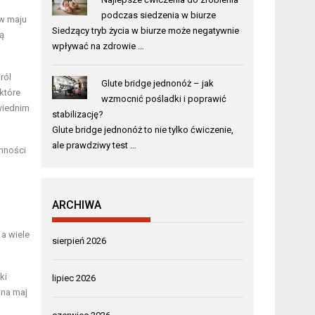
podczas siedzenia w biurze
 w maju
Siedzący tryb życia w biurze może negatywnie
ą
wpływać na zdrowie …
ról
Glute bridge jednonóż – jak
które
wzmocnić pośladki i poprawić
owiednim
stabilizację?
Glute bridge jednonóż to nie tylko ćwiczenie,
ale prawdziwy test …
enności
ARCHIWA
 a wiele
sierpień 2026
ki
lipiec 2026
 na maj