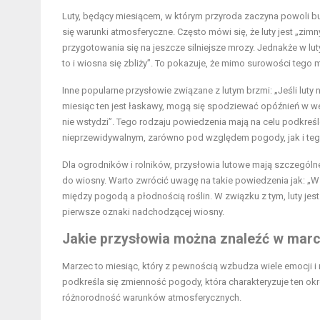
Luty, będący miesiącem, w którym przyroda zaczyna powoli bud
się warunki atmosferyczne. Często mówi się, że luty jest „zimny
przygotowania się na jeszcze silniejsze mrozy. Jednakże w lut
to i wiosna się zbliży”. To pokazuje, że mimo surowości teg
Inne popularne przysłowie związane z lutym brzmi: „Jeśli luty 
miesiąc ten jest łaskawy, mogą się spodziewać opóźnień w weg
nie wstydzi”. Tego rodzaju powiedzenia mają na celu podkreśl
nieprzewidywalnym, zarówno pod względem pogody, jak i tego
Dla ogrodników i rolników, przysłowia lutowe mają szczegól
do wiosny. Warto zwrócić uwagę na takie powiedzenia jak: „W 
między pogodą a płodnością roślin. W związku z tym, luty je
pierwsze oznaki nadchodzącej wiosny.
Jakie przysłowia można znaleźć w mar
Marzec to miesiąc, który z pewnością wzbudza wiele emocji i
podkreśla się zmienność pogody, która charakteryzuje ten ok
różnorodność warunków atmosferycznych.