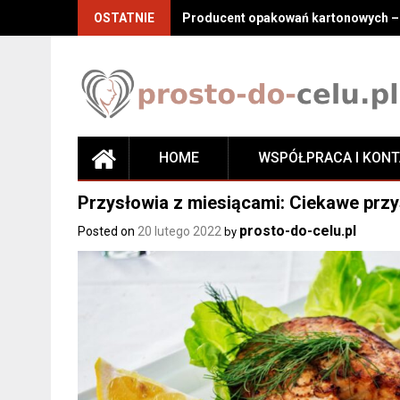
Skip
OSTATNIE
Producent opakowań kartonowych – j
to
content
HOME
WSPÓŁPRACA I KON
Przysłowia z miesiącami: Ciekawe prz
prosto-do-celu.pl
Posted on
20 lutego 2022
by