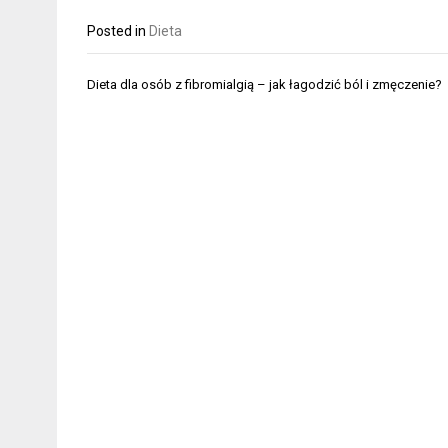
Posted in
Dieta
Nawigacja
Dieta dla osób z fibromialgią – jak łagodzić ból i zmęczenie?
wpisu