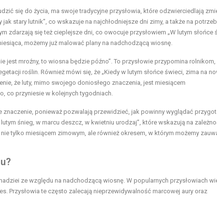
zić się do życia, ma swoje tradycyjne przysłowia, które odzwierciedlają zmi
 jak stary lutnik”, co wskazuje na najchłodniejsze dni zimy, a także na potrze
ym zdarzają się też cieplejsze dni, co owocuje przysłowiem „W lutym słońce ś
o miesiąca, możemy już malować plany na nadchodzącą wiosnę.
nie jest mroźny, to wiosna będzie późno”. To przysłowie przypomina rolnikom, ż
etacji roślin. Również mówi się, że „Kiedy w lutym słońce świeci, zima na n
enie, że luty, mimo swojego doniosłego znaczenia, jest miesiącem
, co przyniesie w kolejnych tygodniach.
ne znaczenie, ponieważ pozwalają przewidzieć, jak powinny wyglądać przygo
lutym śnieg, w marcu deszcz, w kwietniu urodzaj”, które wskazują na zależn
st nie tylko miesiącem zimowym, ale również okresem, w którym możemy zauw
cu?
 nadziei ze względu na nadchodzącą wiosnę. W popularnych przysłowiach wie
res. Przysłowia te często zalecają nieprzewidywalność marcowej aury oraz