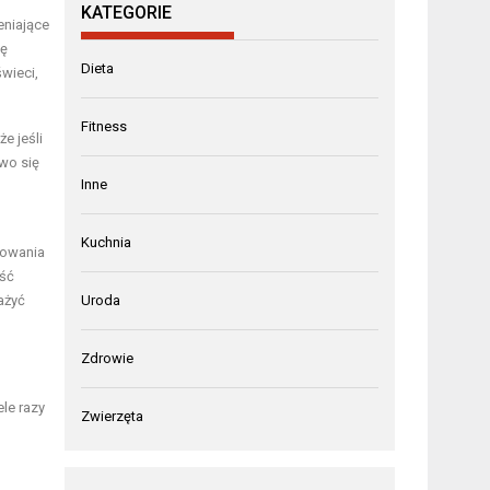
KATEGORIE
eniające
bę
Dieta
wieci,
Fitness
e jeśli
owo się
Inne
Kuchnia
towania
ość
ażyć
Uroda
Zdrowie
le razy
Zwierzęta