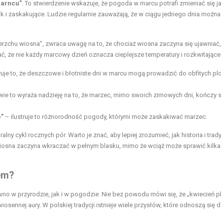
garncu”
. To stwierdzenie wskazuje, że pogoda w marcu potrafi zmieniać się j
k i zaskakujące. Ludzie regularnie zauważają, że w ciągu jednego dnia można
ierzchu wiosna”, zwraca uwagę na to, że chociaż wiosna zaczyna się ujawniać,
, że nie każdy marcowy dzień oznacza cieplejsze temperatury i rozkwitające 
uje to, że deszczowe i błotniste dni w marcu mogą prowadzić do obfitych p
ie to wyraża nadzieję na to, że marzec, mimo swoich zimowych dni, kończy si
”
– ilustruje to różnorodność pogody, którymi może zaskakiwać marzec.
y cykl rocznych pór. Warto je znać, aby lepiej zrozumieć, jak historia i trad
 wiosna zaczyna wkraczać w pełnym blasku, mimo że wciąż może sprawić kilka
em?
wno w przyrodzie, jak i w pogodzie. Nie bez powodu mówi się, że „kwiecień pl
sennej aury. W polskiej tradycji istnieje wiele przysłów, które odnoszą się 