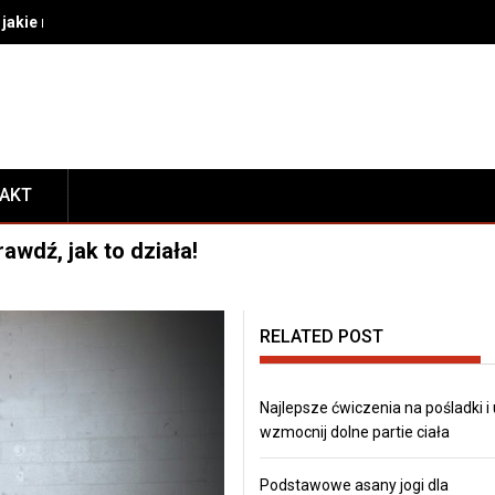
akie rozwiązania wybrać do bezpiecznego transportu i prezentacj
TAKT
wdź, jak to działa!
RELATED POST
Najlepsze ćwiczenia na pośladki i
wzmocnij dolne partie ciała
Podstawowe asany jogi dla