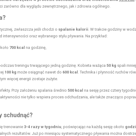
ci zarówno dla wyglądu zewnętrznego, jak i zdrowia ogólnego.
a?
zycznej, zwłaszcza jeśli chodzi o
spalanie kalorii
. W trakcie godziny w wodz
od intensywności oraz wybranego stylu pływania. Na przykład:
około
700 kcal
na godzinę,
odczas treningu trwającego jedną godzinę. Kobieta ważąca
50 kg
spali mnie
cej
100 kg
może osiągnąć nawet do
600 kcal
. Technika i płynność ruchów rów
ym więcej energii zostaje zużyte.
fekty. Przy założeniu spalania średnio
500 kcal
na sesję przez cztery tygodni
a aktywności nie tylko wspiera proces odchudzania, ale także znacząco popra
by schudnąć?
ię trenowanie
3-4 razy w tygodniu
, poświęcając na każdą sesję około
godz
żalnych rezultatów. Już po miesiącu systematycznego pływania można dostrz