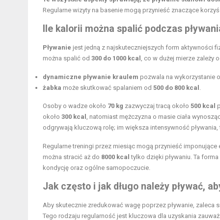
Regularne wizyty na basenie mogą przynieść znaczące korzyś
Ile kalorii można spalić podczas pływani
Pływanie
jest jedną z najskuteczniejszych form aktywności fi
można spalić od
300 do 1000 kcal
, co w dużej mierze zależy 
dynamiczne
pływanie kraulem
pozwala na wykorzystanie 
żabka
może skutkować spalaniem od
500 do 800 kcal
.
Osoby o wadze około
70 kg
zazwyczaj tracą około
500 kcal
p
około
300 kcal
, natomiast mężczyzna o masie ciała wynoszą
odgrywają kluczową rolę; im większa intensywność pływania, t
Regularne treningi przez miesiąc mogą przynieść imponujące e
można stracić aż do
8000 kcal
tylko dzięki pływaniu. Ta form
kondycję oraz ogólne samopoczucie.
Jak często i jak długo należy pływać, a
Aby skutecznie zredukować wagę poprzez pływanie, zaleca s
Tego rodzaju regularność jest kluczowa dla uzyskania zauwa