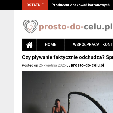
Skip
OSTATNIE
Producent opakowań kartonowych – j
to
content
HOME
WSPÓŁPRACA I KON
Czy pływanie faktycznie odchudza? Spra
prosto-do-celu.pl
Posted on
26 kwietnia 2025
by