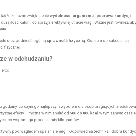
le także znaczne zwiększenie
wydolności organizmu
i
poprawa kondycji
użą ilość kalorii, co sprzyja efektywnej utracie wagi. Ważne jest również, ab
nia.
cele oraz podnieść ogólną
sprawność fizyczną
. Kluczem do sukcesu są
i fizycznej.
jsze w odchudzaniu?
e to:
u godziny, co czyni go najlepszym wyborem dla osób pragnących zredukow
orzystne efekty – można w nim spalić od
500 do 800 kcal
w tym samym czasie
iowych, co wspomaga proces utraty kilogramów.
ektywny pod względem spalania energii. Odpowiednia technika i dobra
kondyc