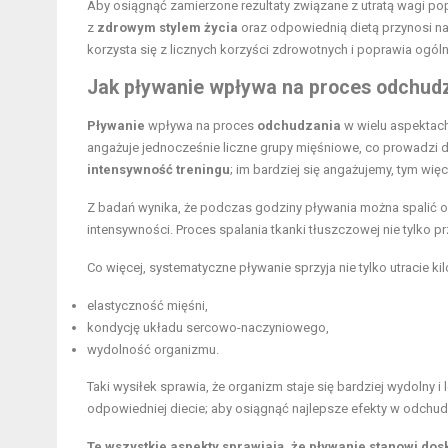
Aby osiągnąć zamierzone rezultaty związane z utratą wagi po
z
zdrowym stylem życia
oraz odpowiednią dietą przynosi naj
korzysta się z licznych korzyści zdrowotnych i poprawia ogó
Jak pływanie wpływa na proces odchud
Pływanie
wpływa na proces
odchudzania
w wielu aspektach,
angażuje jednocześnie liczne grupy mięśniowe, co prowadzi
intensywność treningu
; im bardziej się angażujemy, tym więce
Z badań wynika, że podczas godziny pływania można spalić 
intensywności. Proces spalania tkanki tłuszczowej nie tylko pr
Co więcej, systematyczne pływanie sprzyja nie tylko utracie k
elastyczność mięśni,
kondycję układu sercowo-naczyniowego,
wydolność organizmu.
Taki wysiłek sprawia, że organizm staje się bardziej wydolny i
odpowiedniej diecie; aby osiągnąć najlepsze efekty w odchud
Te wszystkie aspekty sprawiają, że pływanie stanowi d