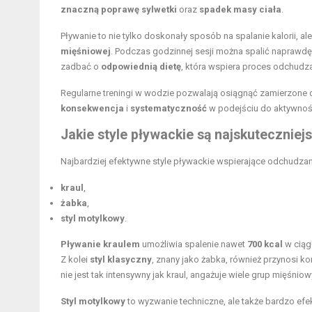
znaczną poprawę sylwetki
oraz
spadek masy ciała
.
Pływanie to nie tylko doskonały sposób na spalanie kalorii, a
mięśniowej
. Podczas godzinnej sesji można spalić naprawdę d
zadbać o
odpowiednią dietę
, która wspiera proces odchudza
Regularne treningi w wodzie pozwalają osiągnąć zamierzone 
konsekwencja
i
systematyczność
w podejściu do aktywnośc
Jakie style pływackie są najskutecznie
Najbardziej efektywne style pływackie wspierające odchudzani
kraul
,
żabka
,
styl motylkowy
.
Pływanie kraulem
umożliwia spalenie nawet
700 kcal
w ciąg
Z kolei
styl klasyczny
, znany jako żabka, również przynosi k
nie jest tak intensywny jak kraul, angażuje wiele grup mięśn
Styl motylkowy
to wyzwanie techniczne, ale także bardzo ef