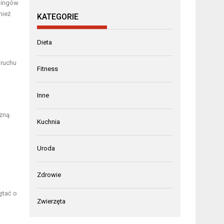
eningów
nież
KATEGORIE
Dieta
 ruchu
Fitness
Inne
zną.
Kuchnia
Uroda
Zdrowie
ętać o
Zwierzęta