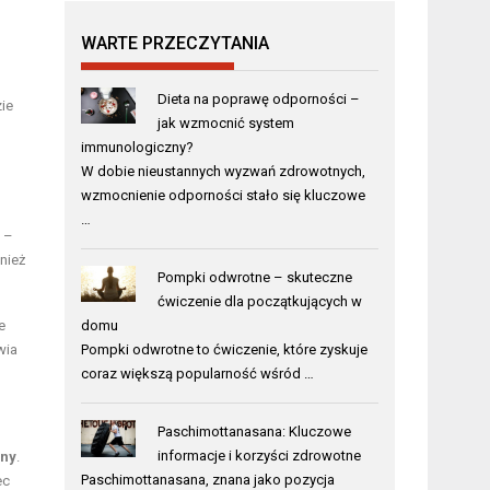
WARTE PRZECZYTANIA
Dieta na poprawę odporności –
ie
jak wzmocnić system
immunologiczny?
W dobie nieustannych wyzwań zdrowotnych,
wzmocnienie odporności stało się kluczowe
…
j –
nież
Pompki odwrotne – skuteczne
ćwiczenie dla początkujących w
e
domu
wia
Pompki odwrotne to ćwiczenie, które zyskuje
coraz większą popularność wśród …
Paschimottanasana: Kluczowe
informacje i korzyści zdrowotne
iny
.
Paschimottanasana, znana jako pozycja
ec