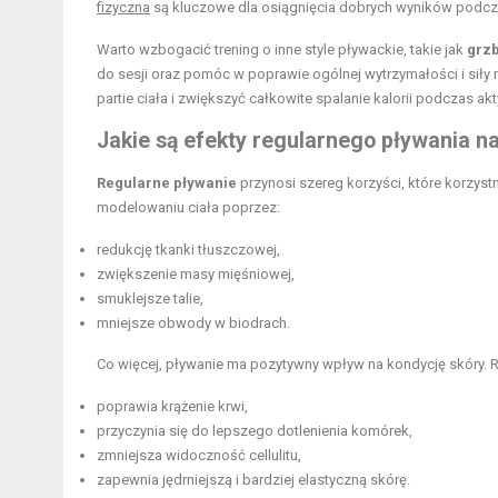
fizyczna
są kluczowe dla osiągnięcia dobrych wyników podcza
Warto wzbogacić trening o inne style pływackie, takie jak
grz
do sesji oraz pomóc w poprawie ogólnej wytrzymałości i siły
partie ciała i zwiększyć całkowite spalanie kalorii podczas a
Jakie są
efekty regularnego pływania
na
Regularne pływanie
przynosi szereg korzyści, które korzyst
modelowaniu ciała poprzez:
redukcję tkanki tłuszczowej,
zwiększenie masy mięśniowej,
smuklejsze talie,
mniejsze obwody w biodrach.
Co więcej, pływanie ma pozytywny wpływ na kondycję skóry. 
poprawia krążenie krwi,
przyczynia się do lepszego dotlenienia komórek,
zmniejsza widoczność cellulitu,
zapewnia jędrniejszą i bardziej elastyczną skórę.