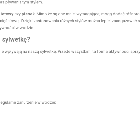
s pływania tym stylem.
bietowy
czy
piesek
. Mimo że są one mniej wymagające, mogą dodać różnor
 mięśniowej. Dzięki zastosowaniu różnych stylów można lepiej zaangażować 
ktywności w wodzie.
 sylwetkę?
nie wpływają na naszą sylwetkę. Przede wszystkim, ta forma aktywności sprzy
Regularne zanurzenie w wodzie: