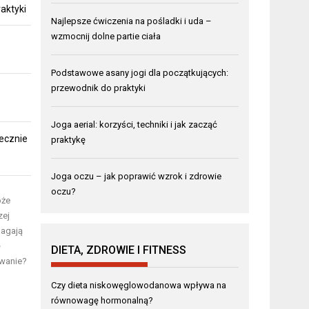
aktyki
Najlepsze ćwiczenia na pośladki i uda –
wzmocnij dolne partie ciała
Podstawowe asany jogi dla początkujących:
przewodnik do praktyki
Joga aerial: korzyści, techniki i jak zacząć
ecznie
praktykę
Joga oczu – jak poprawić wzrok i zdrowie
oczu?
oże
zej
magają
ę
DIETA, ZDROWIE I FITNESS
ywanie?
Czy dieta niskowęglowodanowa wpływa na
równowagę hormonalną?