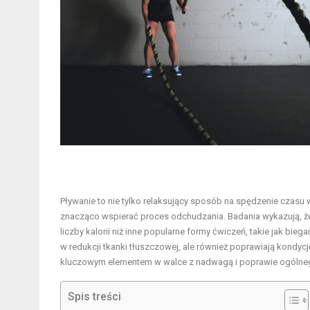
Pływanie to nie tylko relaksujący sposób na spędzenie czasu 
znacząco wspierać proces odchudzania. Badania wykazują, że r
liczby kalorii niż inne popularne formy ćwiczeń, takie jak bie
w redukcji tkanki tłuszczowej, ale również poprawiają kondycj
kluczowym elementem w walce z nadwagą i poprawie ogólneg
Spis treści