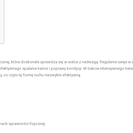
zycznej, która doskonale sprawdza się w walce z nadwagą. Regularne sesje w
ektywnego spalania kalorii i poprawy kondycji. W trakcie intensywnego tren
y, co czyni tę formę ruchu niezwykle efektywną.
mach sprawności fizycznej.