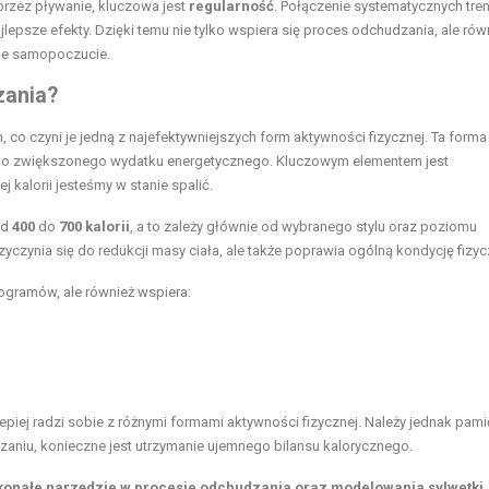
przez pływanie, kluczowa jest
regularność
. Połączenie systematycznych tr
lepsze efekty. Dzięki temu nie tylko wspiera się proces odchudzania, ale rów
lne samopoczucie.
zania?
 co czyni je jedną z najefektywniejszych form aktywności fizycznej. Ta forma
 do zwiększonego wydatku energetycznego. Kluczowym elementem jest
j kalorii jesteśmy w stanie spalić.
od
400
do
700 kalorii
, a to zależy głównie od wybranego stylu oraz poziomu
zyczynia się do redukcji masy ciała, ale także poprawia ogólną kondycję fizyc
ilogramów, ale również wspiera:
 lepiej radzi sobie z różnymi formami aktywności fizycznej. Należy jednak pami
zaniu, konieczne jest utrzymanie ujemnego bilansu kalorycznego.
oskonałe narzędzie w procesie odchudzania oraz modelowania
sylwetki
.