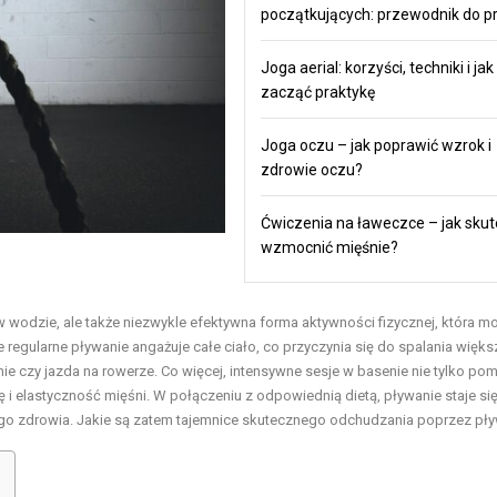
początkujących: przewodnik do pr
Joga aerial: korzyści, techniki i jak
zacząć praktykę
Joga oczu – jak poprawić wzrok i
zdrowie oczu?
Ćwiczenia na ławeczce – jak skut
wzmocnić mięśnie?
w wodzie, ale także niezwykle efektywna forma aktywności fizycznej, która m
egularne pływanie angażuje całe ciało, co przyczynia się do spalania więks
ganie czy jazda na rowerze. Co więcej, intensywne sesje w basenie nie tylko po
ę i elastyczność mięśni. W połączeniu z odpowiednią dietą, pływanie staje si
o zdrowia. Jakie są zatem tajemnice skutecznego odchudzania poprzez pł