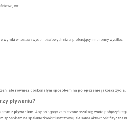
śniowe, co:
e wyniki
w testach wydolnościowych niż ci preferujący inne formy wysiłku.
czeń, ale również doskonałym sposobem na polepszenie jakości życia.
przy pływaniu?
zanym z
pływaniem
. Aby osiągnąć zamierzone rezultaty, warto połączyć reg
ym sposobem na spalanie tkanki tłuszczowej, ale sama aktywność fizyczna n