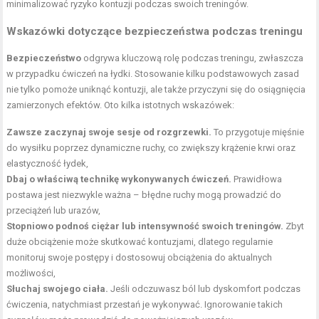
minimalizować ryzyko kontuzji podczas swoich treningów.
Wskazówki dotyczące bezpieczeństwa podczas treningu
Bezpieczeństwo
odgrywa kluczową rolę podczas treningu, zwłaszcza
w przypadku ćwiczeń na łydki. Stosowanie kilku podstawowych zasad
nie tylko pomoże uniknąć kontuzji, ale także przyczyni się do osiągnięcia
zamierzonych efektów. Oto kilka istotnych wskazówek:
Zawsze zaczynaj swoje sesje od rozgrzewki.
To przygotuje mięśnie
do wysiłku poprzez dynamiczne ruchy, co zwiększy krążenie krwi oraz
elastyczność łydek,
Dbaj o właściwą technikę wykonywanych ćwiczeń.
Prawidłowa
postawa jest niezwykle ważna – błędne ruchy mogą prowadzić do
przeciążeń lub urazów,
Stopniowo podnoś ciężar lub intensywność swoich treningów.
Zbyt
duże obciążenie może skutkować kontuzjami, dlatego regularnie
monitoruj swoje postępy i dostosowuj obciążenia do aktualnych
możliwości,
Słuchaj swojego ciała.
Jeśli odczuwasz ból lub dyskomfort podczas
ćwiczenia, natychmiast przestań je wykonywać. Ignorowanie takich