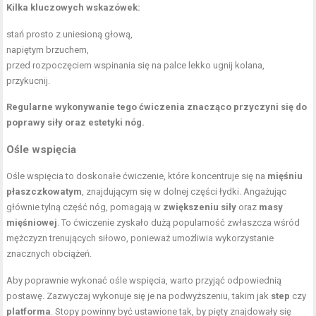
Kilka kluczowych wskazówek:
stań prosto z uniesioną głową,
napiętym brzuchem,
przed rozpoczęciem wspinania się na palce lekko ugnij kolana,
przykucnij.
Regularne wykonywanie tego ćwiczenia znacząco przyczyni się do
poprawy siły oraz estetyki nóg.
Ośle wspięcia
Ośle wspięcia to doskonałe ćwiczenie, które koncentruje się na
mięśniu
płaszczkowatym
, znajdującym się w dolnej części łydki. Angażując
głównie tylną część nóg, pomagają w
zwiększeniu siły
oraz
masy
mięśniowej
. To ćwiczenie zyskało dużą popularność zwłaszcza wśród
mężczyzn trenujących siłowo, ponieważ umożliwia wykorzystanie
znacznych obciążeń.
Aby poprawnie wykonać ośle wspięcia, warto przyjąć odpowiednią
postawę. Zazwyczaj wykonuje się je na podwyższeniu, takim jak
step
czy
platforma
. Stopy powinny być ustawione tak, by pięty znajdowały się