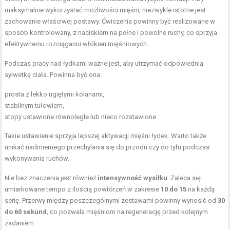
maksymalnie wykorzystać możliwości mięśni, niezwykle istotne jest
zachowanie właściwej postawy. Ćwiczenia powinny być realizowane w
sposób kontrolowany, z naciskiem na pełne i powolne ruchy, co sprzyja
efektywnemu rozciąganiu włókien mięśniowych.
Podczas pracy nad łydkami ważne jest, aby utrzymać odpowiednią
sylwetkę ciała. Powinna być ona:
prosta z lekko ugiętymi kolanami,
stabilnym tułowiem,
stopy ustawione równolegle lub nieco rozstawione.
Takie ustawienie sprzyja lepszej aktywacji mięśni łydek. Warto także
unikać nadmiernego przechylania się do przodu czy do tyłu podczas
wykonywania ruchów.
Nie bez znaczenia jest również
intensywność wysiłku
. Zaleca się
umiarkowane tempo z ilością powtórzeń w zakresie
10 do 15
na każdą
serię. Przerwy między poszczególnymi zestawami powinny wynosić od
30
do 60 sekund
, co pozwala mięśniom na regenerację przed kolejnym
zadaniem.