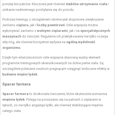
poniżej linii palców. Kluczowe jest również
stabilne utrzymanie ciała
i
unikanie nadmiernego pochylania się do przodu.
Podczas treningu z obciążeniem istotne jest stopniowe zwiększanie
zarówno
ciężaru
, jak i
liczby powtórzeń
. Ośle wspięcia można
wykonywać zarówno z
wolnymi ciężarami
, jak i na
specjalistycznych
maszynach
do ćwiczeń. Regularne ich praktykowanie nie tylko rozwija
siłę nóg, ale również korzystnie wpływa na
ogólną wydolność
organizmu
.
Dzięki tym właściwościom ośle wspięcia stanowią ważny element
programów treningowych ukierunkowanych na dolne partie ciała. Są
szczególnie polecane osobom pragnącym osiągnąć widoczne efekty w
budowie mięśni łydek
.
Spacer farmera
Spacer farmera
to doskonałe ćwiczenie, które skutecznie wzmacnia
mięśnie łydek
. Polega na poruszaniu się na palcach z ciężarami w
rękach, co nie tylko angażuje łydki, ale również stabilizujące mięśnie
całego ciała.