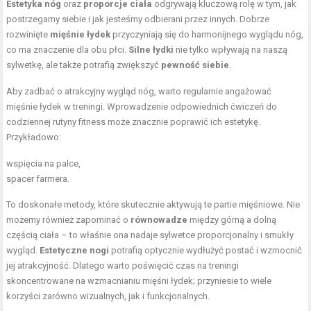
Estetyka nóg
oraz
proporcje ciała
odgrywają kluczową rolę w tym, jak
postrzegamy siebie i jak jesteśmy odbierani przez innych. Dobrze
rozwinięte
mięśnie łydek
przyczyniają się do harmonijnego wyglądu nóg,
co ma znaczenie dla obu płci.
Silne łydki
nie tylko wpływają na naszą
sylwetkę, ale także potrafią zwiększyć
pewność siebie
.
Aby zadbać o atrakcyjny wygląd nóg, warto regularnie angażować
mięśnie łydek w treningi. Wprowadzenie odpowiednich ćwiczeń do
codziennej rutyny fitness może znacznie poprawić ich estetykę.
Przykładowo:
wspięcia na palce,
spacer farmera.
To doskonałe metody, które skutecznie aktywują te partie mięśniowe. Nie
możemy również zapominać o
równowadze
między górną a dolną
częścią ciała – to właśnie ona nadaje sylwetce proporcjonalny i smukły
wygląd.
Estetyczne nogi
potrafią optycznie wydłużyć postać i wzmocnić
jej atrakcyjność. Dlatego warto poświęcić czas na treningi
skoncentrowane na wzmacnianiu mięśni łydek; przyniesie to wiele
korzyści zarówno wizualnych, jak i funkcjonalnych.