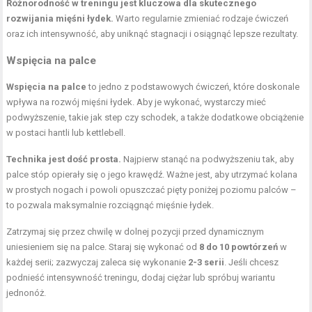
Różnorodność w treningu jest kluczowa dla skutecznego
rozwijania mięśni łydek.
Warto regularnie zmieniać rodzaje ćwiczeń
oraz ich intensywność, aby uniknąć stagnacji i osiągnąć lepsze rezultaty.
Wspięcia na palce
Wspięcia na palce
to jedno z podstawowych ćwiczeń, które doskonale
wpływa na rozwój mięśni łydek. Aby je wykonać, wystarczy mieć
podwyższenie, takie jak step czy schodek, a także dodatkowe obciążenie
w postaci hantli lub kettlebell.
Technika jest dość prosta.
Najpierw stanąć na podwyższeniu tak, aby
palce stóp opierały się o jego krawędź. Ważne jest, aby utrzymać kolana
w prostych nogach i powoli opuszczać pięty poniżej poziomu palców –
to pozwala maksymalnie rozciągnąć mięśnie łydek.
Zatrzymaj się przez chwilę w dolnej pozycji przed dynamicznym
uniesieniem się na palce. Staraj się wykonać od
8 do 10 powtórzeń
w
każdej serii; zazwyczaj zaleca się wykonanie
2-3 serii
. Jeśli chcesz
podnieść intensywność treningu, dodaj ciężar lub spróbuj wariantu
jednonóż.