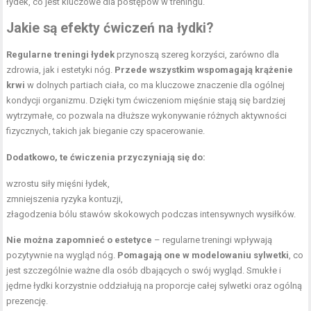
łydek, co jest kluczowe dla postępów w treningu.
Jakie są efekty ćwiczeń na łydki?
Regularne treningi łydek
przynoszą szereg korzyści, zarówno dla
zdrowia, jak i estetyki nóg.
Przede wszystkim wspomagają krążenie
krwi
w dolnych partiach ciała, co ma kluczowe znaczenie dla ogólnej
kondycji organizmu. Dzięki tym ćwiczeniom mięśnie stają się bardziej
wytrzymałe, co pozwala na dłuższe wykonywanie różnych aktywności
fizycznych, takich jak bieganie czy spacerowanie.
Dodatkowo, te ćwiczenia przyczyniają się do:
wzrostu siły mięśni łydek,
zmniejszenia ryzyka kontuzji,
złagodzenia
bólu stawów
skokowych podczas intensywnych wysiłków.
Nie można zapomnieć o estetyce
– regularne treningi wpływają
pozytywnie na wygląd nóg.
Pomagają one w modelowaniu sylwetki
, co
jest szczególnie ważne dla osób dbających o swój wygląd. Smukłe i
jędrne łydki korzystnie oddziałują na proporcje całej sylwetki oraz ogólną
prezencję.