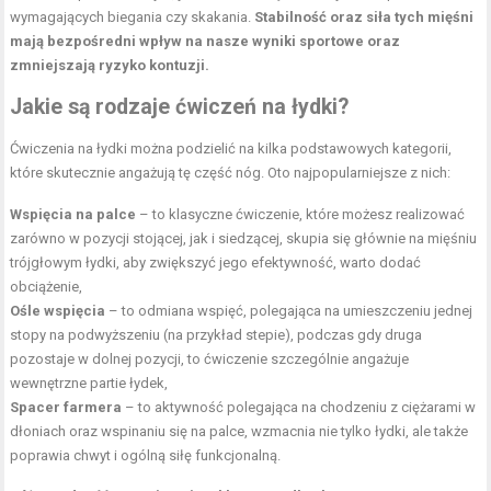
wymagających biegania czy skakania.
Stabilność oraz siła tych mięśni
mają bezpośredni wpływ na nasze wyniki sportowe oraz
zmniejszają ryzyko kontuzji.
Jakie są rodzaje ćwiczeń na łydki?
Ćwiczenia na łydki można podzielić na kilka podstawowych kategorii,
które skutecznie angażują tę część nóg. Oto najpopularniejsze z nich:
Wspięcia na palce
– to klasyczne ćwiczenie, które możesz realizować
zarówno w pozycji stojącej, jak i siedzącej, skupia się głównie na mięśniu
trójgłowym łydki, aby zwiększyć jego efektywność, warto dodać
obciążenie,
Ośle wspięcia
– to odmiana wspięć, polegająca na umieszczeniu jednej
stopy na podwyższeniu (na przykład stepie), podczas gdy druga
pozostaje w dolnej pozycji, to ćwiczenie szczególnie angażuje
wewnętrzne partie łydek,
Spacer farmera
– to aktywność polegająca na chodzeniu z ciężarami w
dłoniach oraz wspinaniu się na palce, wzmacnia nie tylko łydki, ale także
poprawia chwyt i ogólną siłę funkcjonalną.