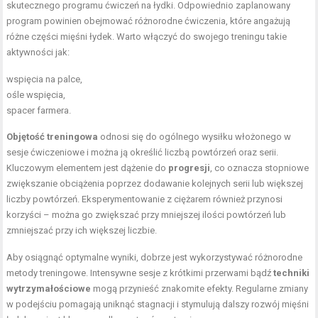
skutecznego programu ćwiczeń na łydki. Odpowiednio zaplanowany
program powinien obejmować różnorodne ćwiczenia, które angażują
różne części mięśni łydek. Warto włączyć do swojego treningu takie
aktywności jak:
wspięcia na palce,
ośle wspięcia,
spacer farmera.
Objętość treningowa
odnosi się do ogólnego wysiłku włożonego w
sesje ćwiczeniowe i można ją określić liczbą powtórzeń oraz serii.
Kluczowym elementem jest dążenie do
progresji
, co oznacza stopniowe
zwiększanie obciążenia poprzez dodawanie kolejnych serii lub większej
liczby powtórzeń. Eksperymentowanie z ciężarem również przynosi
korzyści – można go zwiększać przy mniejszej ilości powtórzeń lub
zmniejszać przy ich większej liczbie.
Aby osiągnąć optymalne wyniki, dobrze jest wykorzystywać różnorodne
metody treningowe. Intensywne sesje z krótkimi przerwami bądź
techniki
wytrzymałościowe
mogą przynieść znakomite efekty. Regularne zmiany
w podejściu pomagają uniknąć stagnacji i stymulują dalszy rozwój mięśni