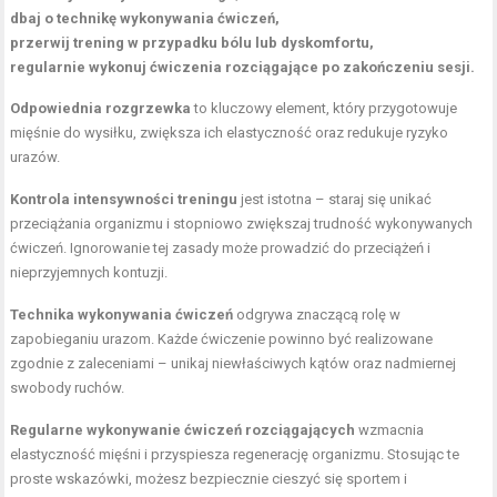
dbaj o technikę wykonywania ćwiczeń,
przerwij trening w przypadku bólu lub dyskomfortu,
regularnie wykonuj ćwiczenia rozciągające po zakończeniu sesji.
Odpowiednia rozgrzewka
to kluczowy element, który przygotowuje
mięśnie do wysiłku, zwiększa ich elastyczność oraz redukuje ryzyko
urazów.
Kontrola intensywności treningu
jest istotna – staraj się unikać
przeciążania organizmu i stopniowo zwiększaj trudność wykonywanych
ćwiczeń. Ignorowanie tej zasady może prowadzić do przeciążeń i
nieprzyjemnych kontuzji.
Technika wykonywania ćwiczeń
odgrywa znaczącą rolę w
zapobieganiu urazom. Każde ćwiczenie powinno być realizowane
zgodnie z zaleceniami – unikaj niewłaściwych kątów oraz nadmiernej
swobody ruchów.
Regularne wykonywanie ćwiczeń rozciągających
wzmacnia
elastyczność mięśni i przyspiesza regenerację organizmu. Stosując te
proste wskazówki, możesz bezpiecznie cieszyć się sportem i