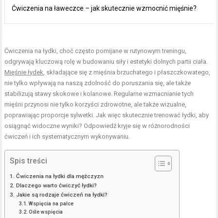
Ćwiczenia na ławeczce – jak skutecznie wzmocnić mięśnie?
Ćwiczenia na łydki, choć często pomijane w rutynowym treningu,
odgrywają kluczową rolę w budowaniu siły i estetyki dolnych partii ciała.
Mięśnie łydek
, składające się z mięśnia brzuchatego i płaszczkowatego,
nie tylko wpływają na naszą zdolność do poruszania się, ale także
stabilizują stawy skokowe i kolanowe. Regularne wzmacnianie tych
mięśni przynosi nie tylko korzyści zdrowotne, ale także wizualne,
poprawiając proporcje sylwetki. Jak więc skutecznie trenować łydki, aby
osiągnąć widoczne wyniki? Odpowiedź kryje się w różnorodności
ćwiczeń i ich systematycznym wykonywaniu.
Spis treści
Ćwiczenia na łydki dla mężczyzn
Dlaczego warto ćwiczyć łydki?
Jakie są rodzaje ćwiczeń na łydki?
Wspięcia na palce
Ośle wspięcia