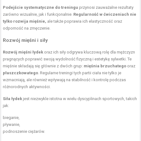
Podejście systematyczne do treningu
przynosi zauważalne rezultaty
zarówno wizualnie, jak i funkcjonalnie.
Regularność w ćwiczeniach nie
tylko rozwija mięśnie,
ale także poprawia ich elastyczność oraz
odporność na zmęczenie.
Rozwój mięśni i siły
Rozwój mięśni łydek
oraz ich siły odgrywa kluczową rolę dla mężczyzn
pragnących poprawić swoją wydolność fizyczną i estetykę sylwetki. Te
mięśnie składają się głównie z dwóch grup:
mięśnia brzuchatego
oraz
płaszczkowatego
. Regularne treningi tych partii ciała nie tylko je
wzmacniają, ale również wpływają na stabilność i kontrolę podczas
różnorodnych aktywności.
Siła łydek
jest niezwykle istotna w wielu dyscyplinach sportowych, takich
jak:
bieganie,
pływanie,
podnoszenie ciężarów
.