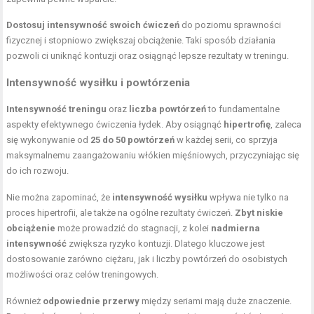
Dostosuj intensywność swoich ćwiczeń
do poziomu sprawności
fizycznej i stopniowo zwiększaj obciążenie. Taki sposób działania
pozwoli ci uniknąć kontuzji oraz osiągnąć lepsze rezultaty w treningu.
Intensywność wysiłku i powtórzenia
Intensywność treningu
oraz
liczba powtórzeń
to fundamentalne
aspekty efektywnego ćwiczenia łydek. Aby osiągnąć
hipertrofię
, zaleca
się wykonywanie od
25 do 50 powtórzeń
w każdej serii, co sprzyja
maksymalnemu zaangażowaniu włókien mięśniowych, przyczyniając się
do ich rozwoju.
Nie można zapominać, że
intensywność wysiłku
wpływa nie tylko na
proces hipertrofii, ale także na ogólne rezultaty ćwiczeń.
Zbyt niskie
obciążenie
może prowadzić do stagnacji, z kolei
nadmierna
intensywność
zwiększa ryzyko kontuzji. Dlatego kluczowe jest
dostosowanie zarówno ciężaru, jak i liczby powtórzeń do osobistych
możliwości oraz celów treningowych.
Również
odpowiednie przerwy
między seriami mają duże znaczenie.