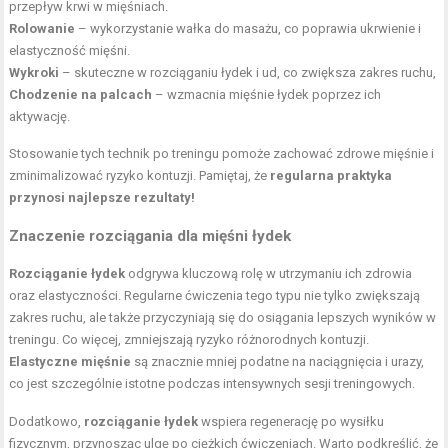
przepływ krwi w mięśniach.
Rolowanie
– wykorzystanie wałka do masażu, co poprawia ukrwienie i
elastyczność mięśni.
Wykroki
– skuteczne w rozciąganiu łydek i ud, co zwiększa zakres ruchu,
Chodzenie na palcach
– wzmacnia mięśnie łydek poprzez ich
aktywację.
Stosowanie tych technik po treningu pomoże zachować zdrowe mięśnie i
zminimalizować ryzyko kontuzji. Pamiętaj, że
regularna praktyka
przynosi najlepsze rezultaty!
Znaczenie rozciągania dla mięśni łydek
Rozciąganie łydek
odgrywa kluczową rolę w utrzymaniu ich zdrowia
oraz elastyczności. Regularne ćwiczenia tego typu nie tylko zwiększają
zakres ruchu, ale także przyczyniają się do osiągania lepszych wyników w
treningu. Co więcej, zmniejszają ryzyko różnorodnych kontuzji.
Elastyczne mięśnie
są znacznie mniej podatne na naciągnięcia i urazy,
co jest szczególnie istotne podczas intensywnych sesji treningowych.
Dodatkowo,
rozciąganie łydek
wspiera regenerację po wysiłku
fizycznym, przynosząc ulgę po ciężkich ćwiczeniach. Warto podkreślić, że