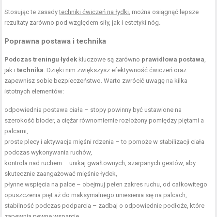
Stosując te zasady
techniki ćwiczeń na łydki
, można osiągnąć lepsze
rezultaty zarówno pod względem siły, jak i estetyki nóg.
Poprawna postawa i technika
Podczas treningu łydek
kluczowe są zarówno
prawidłowa postawa
,
jak i
technika
. Dzięki nim zwiększysz efektywność ćwiczeń oraz
zapewnisz sobie bezpieczeństwo. Warto zwrócić uwagę na kilka
istotnych elementów:
odpowiednia postawa ciała – stopy powinny być ustawione na
szerokość bioder, a ciężar równomiernie rozłożony pomiędzy piętami a
palcami,
proste plecy i aktywacja mięśni rdzenia – to pomoże w stabilizacji ciała
podczas wykonywania ruchów,
kontrola nad ruchem – unikaj gwałtownych, szarpanych gestów, aby
skutecznie zaangażować mięśnie łydek,
płynne wspięcia na palce – obejmuj pełen zakres ruchu, od całkowitego
opuszczenia pięt aż do maksymalnego uniesienia się na palcach,
stabilność podczas podparcia – zadbaj o odpowiednie podłoże, które
zapewnia pewne wsparcie.