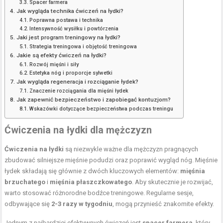
Spacer farmera
Jak wygląda technika ćwiczeń na łydki?
Poprawna postawa i technika
Intensywność wysiłku i powtórzenia
Jaki jest program treningowy na łydki?
Strategia treningowa i objętość treningowa
Jakie są efekty ćwiczeń na łydki?
Rozwój mięśni i siły
Estetyka nóg i proporcje sylwetki
Jak wygląda regeneracja i rozciąganie łydek?
Znaczenie rozciągania dla mięśni łydek
Jak zapewnić bezpieczeństwo i zapobiegać kontuzjom?
Wskazówki dotyczące bezpieczeństwa podczas treningu
Ćwiczenia na łydki dla mężczyzn
Ćwiczenia na łydki
są niezwykle ważne dla mężczyzn pragnących
zbudować silniejsze mięśnie podudzi oraz poprawić wygląd nóg. Mięśnie
łydek składają się głównie z dwóch kluczowych elementów:
mięśnia
brzuchatego
i
mięśnia płaszczkowatego
. Aby skutecznie je rozwijać,
warto stosować różnorodne bodźce treningowe. Regularne sesje,
odbywające się
2-3 razy w tygodniu
, mogą przynieść znakomite efekty.
Jednym z najbardziej efektywnych ćwiczeń jest
spacer farmera
, który