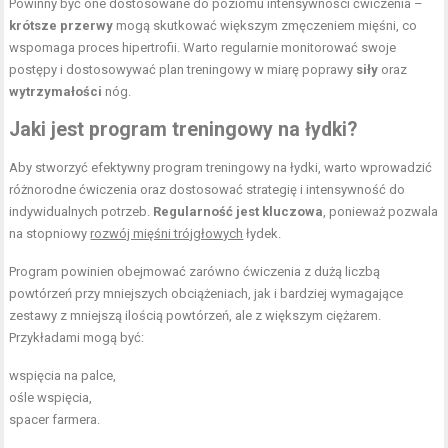
Powinny być one dostosowane do poziomu intensywności ćwiczenia –
krótsze przerwy
mogą skutkować większym zmęczeniem mięśni, co
wspomaga proces hipertrofii. Warto regularnie monitorować swoje
postępy i dostosowywać plan treningowy w miarę poprawy
siły
oraz
wytrzymałości
nóg.
Jaki jest program treningowy na łydki?
Aby stworzyć efektywny program treningowy na łydki, warto wprowadzić
różnorodne ćwiczenia oraz dostosować strategię i intensywność do
indywidualnych potrzeb.
Regularność jest kluczowa
, ponieważ pozwala
na stopniowy
rozwój mięśni trójgłowych
łydek.
Program powinien obejmować zarówno ćwiczenia z dużą liczbą
powtórzeń przy mniejszych obciążeniach, jak i bardziej wymagające
zestawy z mniejszą ilością powtórzeń, ale z większym ciężarem.
Przykładami mogą być:
wspięcia na palce,
ośle wspięcia,
spacer farmera.