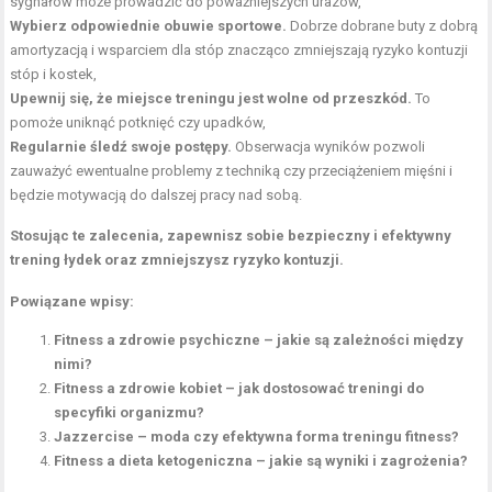
sygnałów może prowadzić do poważniejszych urazów,
Wybierz odpowiednie obuwie sportowe.
Dobrze dobrane buty z dobrą
amortyzacją i wsparciem dla stóp znacząco zmniejszają ryzyko kontuzji
stóp i kostek,
Upewnij się, że miejsce treningu jest wolne od przeszkód.
To
pomoże uniknąć potknięć czy upadków,
Regularnie śledź swoje postępy.
Obserwacja wyników pozwoli
zauważyć ewentualne problemy z techniką czy przeciążeniem mięśni i
będzie motywacją do dalszej pracy nad sobą.
Stosując te zalecenia, zapewnisz sobie bezpieczny i efektywny
trening łydek oraz zmniejszysz ryzyko kontuzji.
Powiązane wpisy:
Fitness a zdrowie psychiczne – jakie są zależności między
nimi?
Fitness a zdrowie kobiet – jak dostosować treningi do
specyfiki organizmu?
Jazzercise – moda czy efektywna forma treningu fitness?
Fitness a dieta ketogeniczna – jakie są wyniki i zagrożenia?