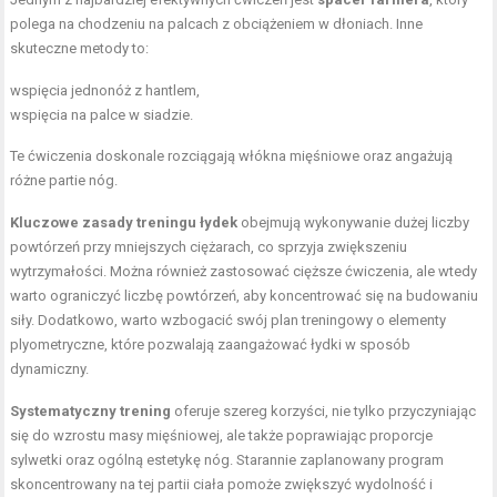
polega na chodzeniu na palcach z obciążeniem w dłoniach. Inne
skuteczne metody to:
wspięcia jednonóż z hantlem,
wspięcia na palce w siadzie.
Te ćwiczenia doskonale rozciągają włókna mięśniowe oraz angażują
różne partie nóg.
Kluczowe zasady treningu łydek
obejmują wykonywanie dużej liczby
powtórzeń przy mniejszych ciężarach, co sprzyja zwiększeniu
wytrzymałości. Można również zastosować cięższe ćwiczenia, ale wtedy
warto ograniczyć liczbę powtórzeń, aby koncentrować się na budowaniu
siły. Dodatkowo, warto wzbogacić swój plan treningowy o elementy
plyometryczne, które pozwalają zaangażować łydki w sposób
dynamiczny.
Systematyczny trening
oferuje szereg korzyści, nie tylko przyczyniając
się do wzrostu masy mięśniowej, ale także poprawiając proporcje
sylwetki oraz ogólną estetykę nóg. Starannie zaplanowany program
skoncentrowany na tej partii ciała pomoże zwiększyć wydolność i