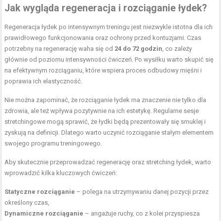
Jak wygląda regeneracja i
rozciąganie łydek
?
Regeneracja łydek po intensywnym treningu jest niezwykle istotna dla ich
prawidłowego funkcjonowania oraz ochrony przed kontuzjami. Czas
potrzebny na regenerację waha się od
24 do 72 godzin
, co zależy
głównie od poziomu intensywności ćwiczeń. Po wysiłku warto skupić się
na efektywnym rozciąganiu, które wspiera proces odbudowy mięśni i
poprawia ich elastyczność.
Nie można zapominać, że rozciąganie łydek ma znaczenie nie tylko dla
zdrowia, ale też wpływa pozytywnie na ich estetykę. Regularne sesje
stretchingowe mogą sprawić, że łydki będą prezentowały się smuklej i
zyskują na definicji. Dlatego warto uczynić rozciąganie stałym elementem
swojego programu treningowego.
Aby skutecznie przeprowadzać regenerację oraz stretching łydek, warto
wprowadzić kilka kluczowych ćwiczeń:
Statyczne rozciąganie
– polega na utrzymywaniu danej pozycji przez
określony czas,
Dynamiczne rozciąganie
– angażuje ruchy, co z kolei przyspiesza