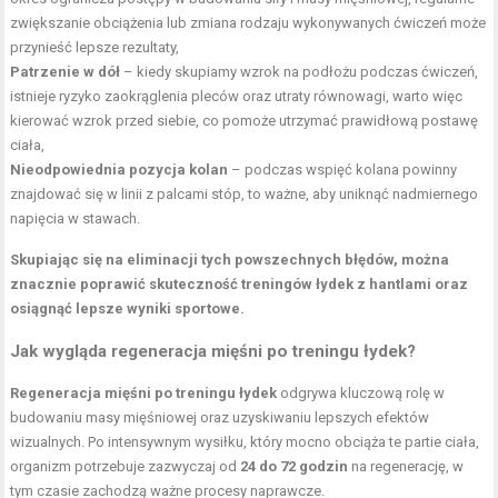
zwiększanie obciążenia lub zmiana rodzaju wykonywanych ćwiczeń może
przynieść lepsze rezultaty,
Patrzenie w dół
– kiedy skupiamy wzrok na podłożu podczas ćwiczeń,
istnieje ryzyko zaokrąglenia pleców oraz utraty równowagi, warto więc
kierować wzrok przed siebie, co pomoże utrzymać prawidłową postawę
ciała,
Nieodpowiednia pozycja kolan
– podczas wspięć kolana powinny
znajdować się w linii z palcami stóp, to ważne, aby uniknąć nadmiernego
napięcia w stawach.
Skupiając się na eliminacji tych powszechnych błędów, można
znacznie poprawić skuteczność treningów łydek z hantlami oraz
osiągnąć lepsze wyniki sportowe.
Jak wygląda
regeneracja mięśni po treningu
łydek?
Regeneracja mięśni po treningu łydek
odgrywa kluczową rolę w
budowaniu masy mięśniowej oraz uzyskiwaniu lepszych efektów
wizualnych. Po intensywnym wysiłku, który mocno obciąża te partie ciała,
organizm potrzebuje zazwyczaj od
24 do 72 godzin
na regenerację, w
tym czasie zachodzą ważne procesy naprawcze.