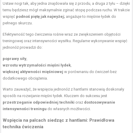
Ustaw nogi tak, aby jedna znajdowała się z przodu, a druga z tyłu – dzięki
temu będziesz mógł maksymalnie zginać stopę podczas ruchu. W trakcie
wspięć
podnoś piętę jak najwyżej;
angażuje to mięśnie łydek do
pełnego skurczu.
Efektywność tego ćwiczenia rośnie wraz ze zwiększeniem objętości
treningowej oraz intensywności wysiłku. Regularne wykonywanie wspięć
jednonóż prowadzi do:
poprawy siły
,
wzrostu wytrzymałości mięśni łydek
,
większej aktywności mięśniowej
w porównaniu do ćwiczeń bez
dodatkowego obciążenia.
Warto zauważyć, że wspięcia jednonóż z hantlami stanowią doskonały
sposób na rozwijanie mięśni łydek. Kluczem do sukcesu jest
przestrzeganie odpowiedniej techniki
oraz
dostosowywanie
intensywności treningu
do własnych możliwości.
Wspięcia na palcach siedząc z hantlami: Prawidłowa
technika ćwiczenia