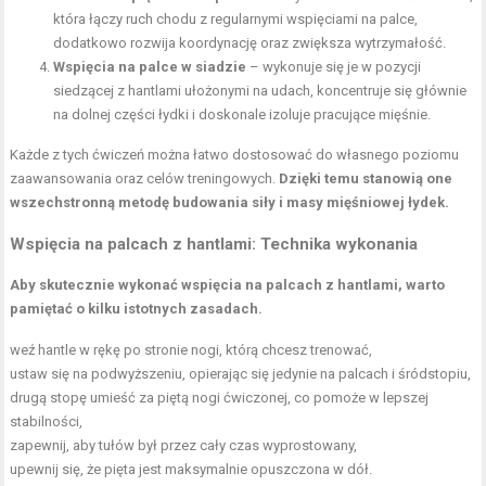
która łączy ruch chodu z regularnymi wspięciami na palce,
dodatkowo rozwija koordynację oraz zwiększa wytrzymałość.
Wspięcia na palce w siadzie
– wykonuje się je w pozycji
siedzącej z hantlami ułożonymi na udach, koncentruje się głównie
na dolnej części łydki i doskonale izoluje pracujące mięśnie.
Każde z tych ćwiczeń można łatwo dostosować do własnego poziomu
zaawansowania oraz celów treningowych.
Dzięki temu stanowią one
wszechstronną metodę budowania siły i masy mięśniowej łydek.
Wspięcia na palcach z hantlami: Technika wykonania
Aby skutecznie wykonać wspięcia na palcach z hantlami, warto
pamiętać o kilku istotnych zasadach.
weź hantle w rękę po stronie nogi, którą chcesz trenować,
ustaw się na podwyższeniu, opierając się jedynie na palcach i śródstopiu,
drugą stopę umieść za piętą nogi ćwiczonej, co pomoże w lepszej
stabilności,
zapewnij, aby tułów był przez cały czas wyprostowany,
upewnij się, że pięta jest maksymalnie opuszczona w dół.