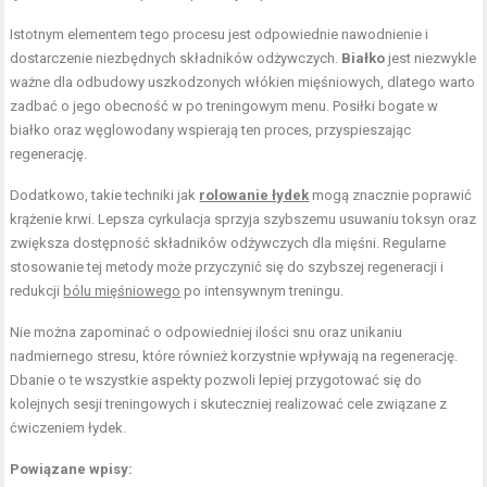
Istotnym elementem tego procesu jest odpowiednie nawodnienie i
dostarczenie niezbędnych składników odżywczych.
Białko
jest niezwykle
ważne dla odbudowy uszkodzonych włókien mięśniowych, dlatego warto
zadbać o jego obecność w po treningowym menu. Posiłki bogate w
białko oraz węglowodany wspierają ten proces, przyspieszając
regenerację.
Dodatkowo, takie techniki jak
rolowanie łydek
mogą znacznie poprawić
krążenie krwi. Lepsza cyrkulacja sprzyja szybszemu usuwaniu toksyn oraz
zwiększa dostępność składników odżywczych dla mięśni. Regularne
stosowanie tej metody może przyczynić się do szybszej regeneracji i
redukcji
bólu mięśniowego
po intensywnym treningu.
Nie można zapominać o odpowiedniej ilości snu oraz unikaniu
nadmiernego stresu, które również korzystnie wpływają na regenerację.
Dbanie o te wszystkie aspekty pozwoli lepiej przygotować się do
kolejnych sesji treningowych i skuteczniej realizować cele związane z
ćwiczeniem łydek.
Powiązane wpisy: