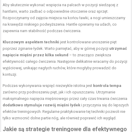
Aby skutecznie wykonać wspięcia na palcach w pozycji siedzącej z
hantlami, warto zadbać o odpowiednie otoczenie oraz sprzęt.
Rozpoczynamy od zajęcia miejsca na końcu ławki, a nogi umieszczamy
na krawędzi niskiego podwyższenia. Hantle opieramy na udach, co
zapewnia nam stabilność podczas ćwiczenia.
Kluczowym aspektem techniki
jest kontrolowane unoszenie pięt
poprzez zginanie łydek. Warto pamiętać, aby w górnej pozycji
utrzymać
napięcie mięśni przez kilka sekund
– to znacząco zwiększa
efektywność całego ćwiczenia. Następnie delikatnie wracamy do pozycji
wyjściowej, unikając nagłych ruchów, które mogłyby prowadzić do
kontuzji.
Podczas wykonywania wspięć niezwykle istotna jest
kontrola tempa
zarówno przy podnoszeniu pięt, jak i ich opuszczaniu. Utrzymanie
maksymalnego napięcia mięśniowego przez cały czas trwania ćwiczenia
dodatkowo stymuluje rozwój mięśni łydek
i przyczynia się do lepszych
efektów treningowych. Regularne praktykowanie tej techniki pozwoli nie
tylko wzmocnić dolne partie nóg, ale również poprawić ich wygląd.
Jakie są strategie treningowe dla efektywnego