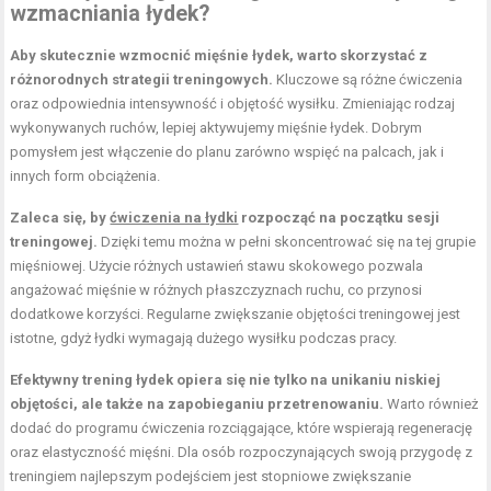
wzmacniania łydek?
Aby skutecznie wzmocnić mięśnie łydek, warto skorzystać z
różnorodnych strategii treningowych.
Kluczowe są różne ćwiczenia
oraz odpowiednia intensywność i objętość wysiłku. Zmieniając rodzaj
wykonywanych ruchów, lepiej aktywujemy mięśnie łydek. Dobrym
pomysłem jest włączenie do planu zarówno wspięć na palcach, jak i
innych form obciążenia.
Zaleca się, by
ćwiczenia na łydki
rozpocząć na początku sesji
treningowej.
Dzięki temu można w pełni skoncentrować się na tej grupie
mięśniowej. Użycie różnych ustawień stawu skokowego pozwala
angażować mięśnie w różnych płaszczyznach ruchu, co przynosi
dodatkowe korzyści. Regularne zwiększanie objętości treningowej jest
istotne, gdyż łydki wymagają dużego wysiłku podczas pracy.
Efektywny trening łydek opiera się nie tylko na unikaniu niskiej
objętości, ale także na zapobieganiu przetrenowaniu.
Warto również
dodać do programu ćwiczenia rozciągające, które wspierają regenerację
oraz elastyczność mięśni. Dla osób rozpoczynających swoją przygodę z
treningiem najlepszym podejściem jest stopniowe zwiększanie