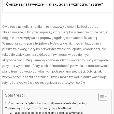
Ćwiczenia na ławeczce – jak skutecznie wzmocnić mięśnie?
Ćwiczenia na łydki z hantlami to kluczowy element każdej dobrze
zbilansowanej rutyny treningowej, który nie tylko wzmacnia dolne partie
nóg, ale także wpływa na poprawę ogólnej sprawności fizycznej.
Wzmacniając mięśnie trójgłowe łydek, takie jak mięsień brzuchaty i
płaszczykowaty, nie tylko przyczyniamy się do lepszej wydolności, ale
także do zwiększenia szybkości i zwinności w codziennych
aktywnościach. Regularne wykonywanie tych ćwiczeń 2-3 razy w tygodniu
przynosi wymierne efekty, a ich różnorodność pozwala na dostosowanie
planu treningowego do własnych potrzeb i umiejętności. Odkryj, jak
wprowadzenie hantli do treningu łydek może zrewolucjonizować twoją
rutynę i przyczynić się do osiągnięcia sportowych celów.
Spis treści
Ćwiczenia na łydki z hantlami: Wprowadzenie do treningu
Jakie są rodzaje ćwiczeń na łydki z hantlami?
Wspięcia na palcach z hantlami: Technika wykonania