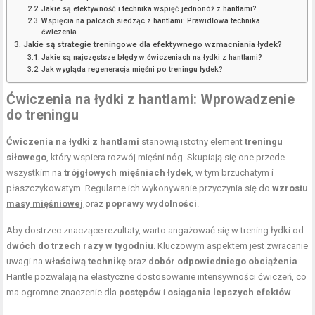
Jakie są efektywność i technika wspięć jednonóż z hantlami?
Wspięcia na palcach siedząc z hantlami: Prawidłowa technika
ćwiczenia
Jakie są strategie treningowe dla efektywnego wzmacniania łydek?
Jakie są najczęstsze błędy w ćwiczeniach na łydki z hantlami?
Jak wygląda regeneracja mięśni po treningu łydek?
Ćwiczenia na łydki z hantlami: Wprowadzenie
do treningu
Ćwiczenia na łydki z hantlami
stanowią istotny element
treningu
siłowego
, który wspiera rozwój mięśni nóg. Skupiają się one przede
wszystkim na
trójgłowych mięśniach łydek
, w tym brzuchatym i
płaszczykowatym. Regularne ich wykonywanie przyczynia się do
wzrostu
masy mięśniowej
oraz
poprawy wydolności
.
Aby dostrzec znaczące rezultaty, warto angażować się w trening łydki od
dwóch do trzech razy w tygodniu
. Kluczowym aspektem jest zwracanie
uwagi na
właściwą technikę
oraz
dobór odpowiedniego obciążenia
.
Hantle pozwalają na elastyczne dostosowanie intensywności ćwiczeń, co
ma ogromne znaczenie dla
postępów
i
osiągania lepszych efektów
.