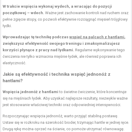
W trakcie wspięcia wykonaj wydech, a wracając do pozycji
początkowej – wdech.
Ważne jest zachowanie kontroli nad ruchem oraz
pełne zgięcie stopy, co pozwoli efektywnie rozciągnąć mięsień trójgłowy
łydki.
Wprowadzając tę technikę podczas
wspięć na palcach z hantlami
,
zwiększysz efektywność swojego treningu i zmaksymalizujesz
korzyści płynące z pracy nad łydkami.
Regularne wykonywanie tego
ćwiczenia nie tylko wzmacnia mięśnie łydek, ale również poprawia ich
elastyczność.
Jakie są efektywność i technika wspięć jednonóż z
hantlami?
Wspięcia jednonóż z hantlami
to świetne ćwiczenie, które koncentruje
się na mięśniach łydek. Aby uzyskać najlepsze rezultaty, niezwykle ważne
jest stosowanie właściwej techniki oraz odpowiedniej intensywności.
Rozpoczynając wspięcia jednonóż, warto przyjąć stabilną postawę.
Ustaw się w rozkroku na szerokość bioder, trzymając hantle w jednej ręce.
Drugą rękę można oprzeć na ścianie, co pomoże utrzymać równowagę.