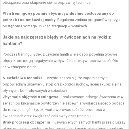
obciążenia oraz skupienie się na poprawnej technice.
Plan treningowy powinien być indywidualnie dostosowany do
potrzeb i celów każdej osoby.
Regularna zmiana programów sprzyja
postępom i pomaga uniknąć stagnacji w wynikach.
Jakie są najczęstsze błędy w ćwiczeniach na łydki z
hantlami?
Podczas treningu łydek z użyciem hantli wiele osób popełnia typowe
błędy, które mogą negatywnie wpływać na efektywność ćwiczeń. Oto
najważniejsze z nich:
Niewłaściwa technika
– często zdarza się, że zapominamy o
odpowiednim ustawieniu stóp oraz kontroli ruchów, lepiej skupić się na
płynnych i kontrolowanych wspięciach,
Zbyt mała objętość treningowa
– realizowanie jednego ćwiczenia w 4
seriach po kilkanaście powtórzeń nie zapewnia wystarczającego bodźca
do rozwoju mięśni łydek, warto wprowadzać różnorodność w
ćwiczeniach oraz zwiększać całkowity czas treningu,
Brak progresji obciążenia
– używanie tych samych hantli przez dłuższy
okres ogranicza postępy w budowaniu siły i masy mięśniowej, regularne