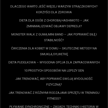
DLACZEGO WARTO JEŚĆ WIĘCEJ WARZYW STRĄCZKOWYCH?
KORZYŚCI DLA ZDROWIA
DIETA DLA OSÓB Z CHOROBĄ HASHIMOTO – JAK
ZMINIMALIZOWAĆ OBJAWY DEPRESJI?
MONSTER WALK Z GUMĄ MINI BAND – JAK POPRAWIĆ SIŁĘ I
STABILNOŚĆ?
ĆWICZENIA DLA KOBIET W DOMU – SKUTECZNE METODY NA
SMUKŁĄ SYLWETKĘ
DIETA PUDEŁKOWA – WYGODNA OPCJA DLA ZAPRACOWANYCH
10 PROSTYCH SPOSOBÓW NA LEPSZY SEN
JAK TRENOWAĆ, ABY POPRAWIĆ SWOJĄ WYDOLNOŚĆ
FIZYCZNĄ?
JAK TRENOWAĆ Z RÓŻNYMI RODZAJAMI SPRZĘTU W TRENINGU
FITNESS?
PŁYWANIE SYNCHRONICZNE – ZASADY, TECHNIKI I HISTORIA W