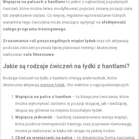
Wspięcia na palcach z hantlami
to jedno z najbardziej popularnych
ćwiczeń, które można łatwo modyfikować poprzez zmianę pozycji ciała
lub zwiększenie ciężaru. Co więcej, regularne wprowadzanie różnych
wariantów tego ćwiczenia może znacząco wpłynąć na
efektywność
całego programu treningowego
.
Zrozumienie roli poszczególnych mięśni łydek
oraz ich aktywacji
podczas ćwiczeń pozwala lepiej planować trening i skuteczniej
realizować
cele fitnessowe
.
Jakie są rodzaje ćwiczeń na łydki z hantlami?
Rodzaje ćwiczeń na łydki z hantlami oferują wiele technik, które
skutecznie aktywują
mięśnie łydek
. Oto niektóre z najpopularniejszych:
Wspięcia na palce z hantlem
– to klasyczne ćwiczenie, które
można wykonywać zarówno w pozycji stojącej, jak i siedzącej,
skupia się głównie na mięśniu brzuchatym łydek.
Wspięcia jednonóż
– bardziej zaawansowana wersja wspięć,
która podnosi intensywność treningu oraz poprawia równowagę,
można je realizować w klęku lub stojąc na jednej nodze.
Chód ze wspięciami na palce
– to dynamiczna forma ćwiczenia,