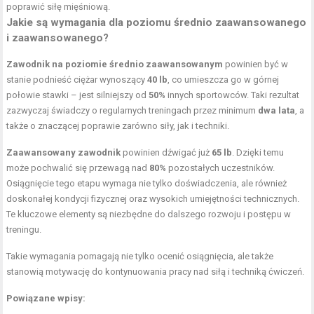
poprawić siłę mięśniową.
Jakie są wymagania dla poziomu średnio zaawansowanego
i zaawansowanego?
Zawodnik na poziomie średnio zaawansowanym
powinien być w
stanie podnieść ciężar wynoszący
40 lb
, co umieszcza go w górnej
połowie stawki – jest silniejszy od
50%
innych sportowców. Taki rezultat
zazwyczaj świadczy o regularnych treningach przez minimum
dwa lata
, a
także o znaczącej poprawie zarówno siły, jak i techniki.
Zaawansowany zawodnik
powinien dźwigać już
65 lb
. Dzięki temu
może pochwalić się przewagą nad
80%
pozostałych uczestników.
Osiągnięcie tego etapu wymaga nie tylko doświadczenia, ale również
doskonałej kondycji fizycznej oraz wysokich umiejętności technicznych.
Te kluczowe elementy są niezbędne do dalszego rozwoju i postępu w
treningu.
Takie wymagania pomagają nie tylko ocenić osiągnięcia, ale także
stanowią motywację do kontynuowania pracy nad siłą i techniką ćwiczeń.
Powiązane wpisy: