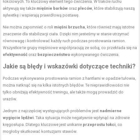
łokciowych. To kluczowy element tego ćwiczenia. W trakcie ruchu
aktywują się także
mięśnie barków
oraz
pleców
, które stabilizują naszą
sylwetkę i wspierają prawidłową postawę.
Nie można zapomnieć o roli
mięśni brzucha
, które również mają istotne
znaczenie dla stabilizacji ciała. Dzięki nim jesteśmy w stanie utrzymać
równowagę i kontrolować każdy ruch podczas prostowania ramion.
Wszystkie te grupy mięśniowe współpracują ze sobą, co przekłada się na
efektywność
oraz
bezpieczeństwo
wykonywanego ćwiczenia.
Jakie są błędy i wskazówki dotyczące techniki?
Podczas wykonywania prostowania ramion z hantlami w opadzie tułowia,
można natknąć się na kilka istotnych błędów. Te nieprawidłowości nie
tylko obniżają efektywność treningu, ale także mogą prowadzić do
urazów.
Jednym z najczęściej występujących problemów jest
nadmierne
wygięcie lędźwi
. Taka sytuacja może negatywnie wpłynąć na zdrowie
kręgosłupa. Dlatego kluczowe jest unikanie
przeprostu łokci
, co
mogłoby skutkować kontuzjami stawów.