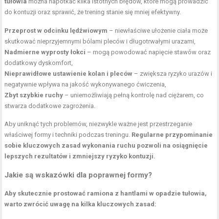
tułowia
można napotkać kilka istotnych błędów, które mogą prowadzić
do kontuzji oraz sprawić, że trening stanie się mniej efektywny.
Przeprost w odcinku lędźwiowym
– niewłaściwe ułożenie ciała może
skutkować nieprzyjemnymi bólami pleców i długotrwałymi urazami,
Nadmierne wyprosty łokci
– mogą powodować napięcie stawów oraz
dodatkowy dyskomfort,
Nieprawidłowe ustawienie kolan i pleców
– zwiększa ryzyko urazów i
negatywnie wpływa na jakość wykonywanego ćwiczenia,
Zbyt szybkie ruchy
– uniemożliwiają pełną kontrolę nad ciężarem, co
stwarza dodatkowe zagrożenia.
Aby uniknąć tych problemów, niezwykle ważne jest przestrzeganie
właściwej formy i techniki podczas treningu.
Regularne przypominanie
sobie kluczowych zasad wykonania ruchu pozwoli na osiągnięcie
lepszych rezultatów i zmniejszy ryzyko kontuzji.
Jakie są wskazówki dla poprawnej formy?
Aby skutecznie prostować ramiona z hantlami w opadzie tułowia,
warto zwrócić uwagę na kilka kluczowych zasad: