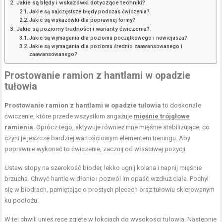
Jakie są błędy i wskazówki dotyczące techniki?
Jakie są najczęstsze błędy podczas ćwiczenia?
Jakie są wskazówki dla poprawnej formy?
Jakie są poziomy trudności i warianty ćwiczenia?
Jakie są wymagania dla poziomu początkowego i nowicjusza?
Jakie są wymagania dla poziomu średnio zaawansowanego i
zaawansowanego?
Prostowanie ramion z hantlami w opadzie
tułowia
Prostowanie ramion z hantlami w opadzie tułowia
to doskonałe
ćwiczenie, które przede wszystkim angażuje
mięśnie trójgłowe
ramienia
. Oprócz tego, aktywuje również inne mięśnie stabilizujące, co
czyni je jeszcze bardziej wartościowym elementem treningu. Aby
poprawnie wykonać to ćwiczenie, zacznij od właściwej pozycji.
Ustaw stopy na szerokość bioder, lekko ugnij kolana i napnij mięśnie
brzucha. Chwyć hantle w dłonie i pozwól im opaść wzdłuż ciała. Pochyl
się w biodrach, pamiętając o prostych plecach oraz tułowiu skierowanym
ku podłożu.
W tej chwili unieś ręce zgięte w łokciach do wysokości tułowia. Następnie