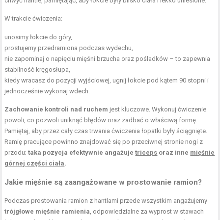
chwyć hantle, pamiętając, aby łokcie były blisko ciała i lekko uniesione.
W trakcie ćwiczenia:
unosimy łokcie do góry,
prostujemy przedramiona podczas wydechu,
nie zapominaj o napięciu mięśni brzucha oraz pośladków – to zapewnia
stabilność kręgosłupa,
kiedy wracasz do pozycji wyjściowej, ugnij łokcie pod kątem 90 stopni i
jednocześnie wykonaj wdech.
Zachowanie kontroli nad ruchem
jest kluczowe. Wykonuj ćwiczenie
powoli, co pozwoli uniknąć błędów oraz zadbać o właściwą formę.
Pamiętaj, aby przez cały czas trwania ćwiczenia łopatki były ściągnięte.
Ramię pracujące powinno znajdować się po przeciwnej stronie nogi z
przodu;
taka pozycja efektywnie angażuje
triceps
oraz inne
mięśnie
górnej części ciała
.
Jakie mięśnie są zaangażowane w prostowanie ramion?
Podczas prostowania ramion z hantlami przede wszystkim angażujemy
trójgłowe mięśnie ramienia
, odpowiedzialne za wyprost w stawach