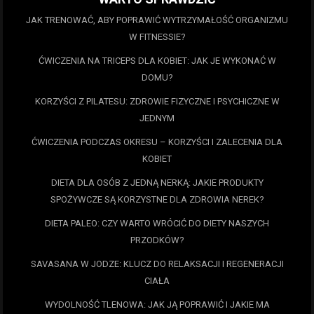
JAK TRENOWAĆ, ABY POPRAWIĆ WYTRZYMAŁOŚĆ ORGANIZMU
W FITNESSIE?
ĆWICZENIA NA TRICEPS DLA KOBIET: JAK JE WYKONAĆ W
DOMU?
KORZYŚCI Z PILATESU: ZDROWIE FIZYCZNE I PSYCHICZNE W
JEDNYM
ĆWICZENIA PODCZAS OKRESU – KORZYŚCI I ZALECENIA DLA
KOBIET
DIETA DLA OSÓB Z JEDNĄ NERKĄ: JAKIE PRODUKTY
SPOŻYWCZE SĄ KORZYSTNE DLA ZDROWIA NEREK?
DIETA PALEO: CZY WARTO WRÓCIĆ DO DIETY NASZYCH
PRZODKÓW?
SAVASANA W JODZE: KLUCZ DO RELAKSACJI I REGENERACJI
CIAŁA
WYDOLNOŚĆ TLENOWA: JAK JĄ POPRAWIĆ I JAKIE MA