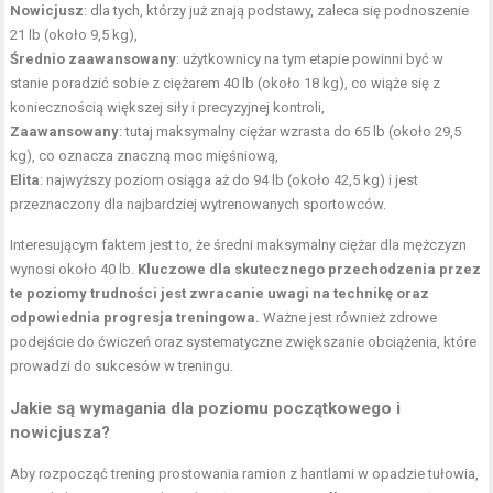
Nowicjusz
: dla tych, którzy już znają podstawy, zaleca się podnoszenie
21 lb (około 9,5 kg),
Średnio zaawansowany
: użytkownicy na tym etapie powinni być w
stanie poradzić sobie z ciężarem 40 lb (około 18 kg), co wiąże się z
koniecznością większej siły i precyzyjnej kontroli,
Zaawansowany
: tutaj maksymalny ciężar wzrasta do 65 lb (około 29,5
kg), co oznacza znaczną moc mięśniową,
Elita
: najwyższy poziom osiąga aż do 94 lb (około 42,5 kg) i jest
przeznaczony dla najbardziej wytrenowanych sportowców.
Interesującym faktem jest to, że średni maksymalny ciężar dla mężczyzn
wynosi około 40 lb.
Kluczowe dla skutecznego przechodzenia przez
te poziomy trudności jest zwracanie uwagi na technikę oraz
odpowiednia progresja treningowa.
Ważne jest również zdrowe
podejście do ćwiczeń oraz systematyczne zwiększanie obciążenia, które
prowadzi do sukcesów w treningu.
Jakie są wymagania dla poziomu początkowego i
nowicjusza?
Aby rozpocząć trening prostowania ramion z hantlami w opadzie tułowia,