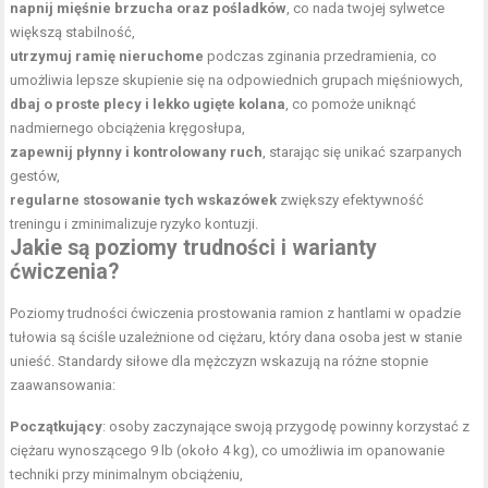
napnij mięśnie brzucha oraz pośladków
, co nada twojej sylwetce
większą stabilność,
utrzymuj ramię nieruchome
podczas zginania
przedramienia
, co
umożliwia lepsze skupienie się na odpowiednich grupach mięśniowych,
dbaj o proste plecy i lekko ugięte kolana
, co pomoże uniknąć
nadmiernego obciążenia kręgosłupa,
zapewnij płynny i kontrolowany ruch
, starając się unikać szarpanych
gestów,
regularne stosowanie tych wskazówek
zwiększy efektywność
treningu i zminimalizuje ryzyko kontuzji.
Jakie są poziomy trudności i warianty
ćwiczenia?
Poziomy trudności ćwiczenia prostowania ramion z hantlami w opadzie
tułowia są ściśle uzależnione od ciężaru, który dana osoba jest w stanie
unieść. Standardy siłowe dla mężczyzn wskazują na różne stopnie
zaawansowania:
Początkujący
: osoby zaczynające swoją przygodę powinny korzystać z
ciężaru wynoszącego 9 lb (około 4 kg), co umożliwia im opanowanie
techniki przy minimalnym obciążeniu,