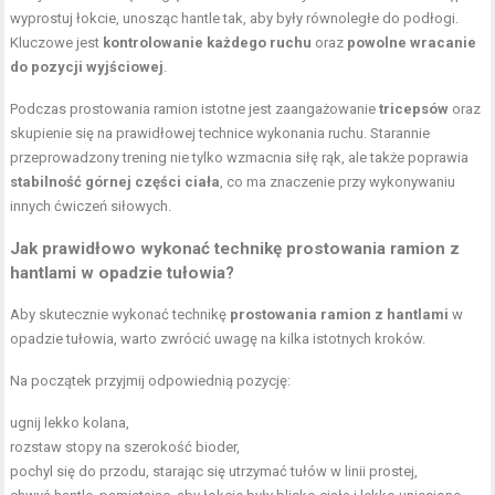
wyprostuj łokcie, unosząc hantle tak, aby były równoległe do podłogi.
Kluczowe jest
kontrolowanie każdego ruchu
oraz
powolne wracanie
do pozycji wyjściowej
.
Podczas prostowania ramion istotne jest zaangażowanie
tricepsów
oraz
skupienie się na prawidłowej technice wykonania ruchu. Starannie
przeprowadzony trening nie tylko wzmacnia siłę rąk, ale także poprawia
stabilność górnej części ciała
, co ma znaczenie przy wykonywaniu
innych ćwiczeń siłowych.
Jak prawidłowo wykonać technikę prostowania ramion z
hantlami w opadzie tułowia?
Aby skutecznie wykonać technikę
prostowania ramion z hantlami
w
opadzie tułowia, warto zwrócić uwagę na kilka istotnych kroków.
Na początek przyjmij odpowiednią pozycję:
ugnij lekko kolana,
rozstaw stopy na szerokość bioder,
pochyl się do przodu, starając się utrzymać tułów w linii prostej,