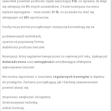
zawodnik powinien podnosić ciężar wynoszący
9 lb
, co sprawia, że staje
się silniejszy niż
5%
innych uczestników. Z kolei nowicjusz ma nieco
wyższe wymagania – musi unieść
21 lb
, co pozwala mu stać się
silniejszym od
20%
sportowców.
Osoby na poziomie początkowym zazwyczaj koncentrują się na:
podstawowych technikach,
oparciu na poprawnej formie,
stabilności podczas ćwiczeń.
Nowicjusz, który regularnie trenuje przez co najmniej pół roku, zyskuje już
doświadczenie
oraz
umiejętności
umożliwiające efektywne
wykonywanie ćwiczeń.
Nie można zapominać o znaczeniu
regularnych treningów
w dążeniu
do postępów. Zarówno początkujący, jak i bardziej zaawansowani
powinni starać się:
stopniowo zwiększać obciążenie,
dostosowywać technikę,
unikać kontuzji,