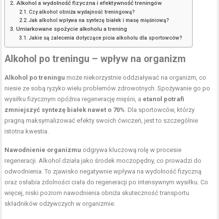
Alkohol a wydolność fizyczna i efektywność treningów
Czy alkohol obniża wydajność treningową?
Jak alkohol wpływa na syntezę białek i masę mięśniową?
Umiarkowane spożycie alkoholu a trening
Jakie są zalecenia dotyczące picia alkoholu dla sportowców?
Alkohol po treningu – wpływ na organizm
Alkohol po treningu
może niekorzystnie oddziaływać na organizm, co
niesie ze sobą ryzyko wielu problemów zdrowotnych. Spożywanie go po
wysiłku fizycznym opóźnia regenerację mięśni, a
etanol potrafi
zmniejszyć syntezę białek nawet o 70%
. Dla sportowców, którzy
pragną maksymalizować efekty swoich ćwiczeń, jest to szczególnie
istotna kwestia.
Nawodnienie organizmu
odgrywa kluczową rolę w procesie
regeneracji. Alkohol działa jako środek moczopędny, co prowadzi do
odwodnienia. To zjawisko negatywnie wpływa na wydolność fizyczną
oraz osłabia zdolności ciała do regeneracji po intensywnym wysiłku. Co
więcej, niski poziom nawodnienia obniża skuteczność transportu
składników odżywczych w organizmie.