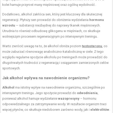
kolei hamuje przyrost masy mięśniowej oraz ogólną wydolność.
Dodatkowo, alkohol zakłóca sen, który jest kluczowy dla skutecznej
regeneracji. Płytszy sen prowadzi do obniżenia wydzielania
hormonu
wzrostu
— substancji niezbędnej do naprawy tkanek mięśniowych.
Utrudnia to również odbudowę glikogenu w mięśniach, co skutkuje
wolniejszym procesem regeneracyjnym po intensywnym treningu.
Warto zwrócić uwagę na to, że alkohol obniża poziom
testosteronu
, co
może zaburzać równowagę anaboliczno-kataboliczną w ciele. Z tego
względu regularne spożycie alkoholu po treningach może prowadzić do
długotrwałych trudności z regeneracją i osiąganiem zamierzonych celów
sportowych.
Jak alkohol wpływa na nawodnienie organizmu?
Alkohol
ma istotny wpływ na nawodnienie organizmu, szczególnie po
intensywnym treningu. Jego spożycie prowadzi do
odwodnienia
,
ponieważ alkohol hamuje wydzielanie
wazopresyny
– hormonu
odpowiedzialnego za zatrzymywanie wody. W rezultacie organizm traci
więcej płynów, co skutkuje niedoborem zarówno wody, jak i
elektrolitów
.