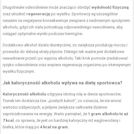
Długotrwałe odwodnienie może znacząco obniżyć
wydolność fizyczną
oraz utrudnić
regenerację
po wysiłku. Sportowcy są szczególnie
narażeni na negatywne konsekwencje związane z nadmiernym spożyciem
alkoholu, gdyż ich ciała potrzebują odpowiedniego nawodnienia, aby
osiągać optymalne wyniki podczas treningów.
Dodatkowo alkohol działa diuretycznie, co zwiększa produkcję moczu i
prowadzi do dalszej utraty płynów. Dlatego tak ważne jest dodatkowe
nawadnianie przed i po wypiciu alkoholu. Taki krok pomoże zredukować
ryzyko odwodnienia oraz wspiera regenerację organizmu po intensywnym
wysiłku fizycznym.
Jak kaloryczność alkoholu wpływa na dietę sportowca?
Kaloryczność alkoholu
odgrywa istotną rolę w diecie sportowców.
Trunek ten dostarcza tzw. „pustych kalorii”, co oznacza, że nie wnosi
wartości odżywczych, a jedynie zwiększa całkowite dzienne
zapotrzebowanie na energię. Warto pamiętać, że
1 gram alkoholu to aż
7 kcal
, co sprawia, że jest on bardziej kaloryczny niż węglowodany i
białka, które mają po
4 kcal na gram
.