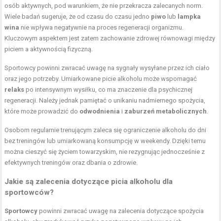
osób aktywnych, pod warunkiem, że nie przekracza zalecanych norm.
Wiele badań sugeruje, że od czasu do czasu jedno
piwo
lub
lampka
wina
nie wpływa negatywnie na proces regeneracji organizmu.
Kluczowym aspektem jest zatem zachowanie zdrowej równowagi między
piciem a aktywnością fizyczną.
Sportowcy powinni zwracać uwagę na sygnały wysyłane przez ich ciało
oraz jego potrzeby. Umiarkowane picie alkoholu może wspomagać
relaks
po intensywnym wysiłku, co ma znaczenie dla psychicznej
regeneracji. Należy jednak pamiętać o unikaniu nadmiernego spożycia,
które może prowadzić do
odwodnienia
i
zaburzeń metabolicznych
.
Osobom regularnie trenującym zaleca się ograniczenie alkoholu do dni
bez treningów lub umiarkowaną konsumpcję w weekendy. Dzięki temu
można cieszyć się życiem towarzyskim, nie rezygnując jednocześnie z
efektywnych treningów oraz dbania o zdrowie.
Jakie są zalecenia dotyczące picia alkoholu dla
sportowców?
Sportowcy
powinni zwracać uwagę na zalecenia dotyczące spożycia