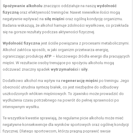
Spożywanie alkoholu
znacząco oddziałuje na naszą
wydolność
fizyczną
oraz efektywność treningów. Nawet niewielkie ilości mogą
negatywnie wpływać na
siłę mięśni
oraz ogólną kondycję organizmu.
Badania wskazują, że alkohol hamuje zdolności wysiłkowe, co przekłada
się na gorsze rezultaty podczas aktywności fizycznej.
Wydolność fizyczna
jest ściśle powiązana z procesami metabolicznymi.
Alkohol zakłóca sposób, w jaki organizm przetwarza energię,
ograniczając produkcję
ATP
– kluczowego źródła energii dla pracujących
mięśni. W rezultacie osoby trenujące po spożyciu alkoholu mogą
odczuwać znaczny spadek
wytrzymałości
i
siły
.
Dodatkowo alkohol ma wpływ na
regenerację mięśni
po treningu. Jego
obecność utrudnia syntezę białek, co jest niezbędne do odbudowy
uszkodzonych włókien mięśniowych. To zjawisko może prowadzić do
wydłużenia czasu potrzebnego na powrót do pełnej sprawności po
intensywnym wysiłku.
Te wszystkie kwestie sprawiają, że regularne picie alkoholu może mieć
negatywne konsekwencje dla wyników sportowych oraz ogólnej kondycji
fizycznej. Dlatego sportowcom, którzy pragną poprawić swoje