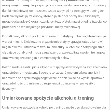
masy mięśniowej
. Jego spożycie spowalnia kluczowe etapy odbudowy
tkanki mięśniowej, co może znacząco wpłynąć na postępy w treningach.
Badania wykazują, że osoby, które piją alkohol po wysiłku fizycznym,
mogą doświadczyć ograniczenia syntezy białek nawet o jedną trzecią, co
prowadzi do wolniejszego przyrostu masy mięśniowej.
Dodatkowo, alkohol podnosi poziom
miostatyny
– białka, które hamuje
wzrost mięśni
. Zwiększone stężenie miostatyny sprzyja katabolizmowi
mięśniowemu i utrudnia rozwój muskulatury. W efekcie osoby regularnie
sięgające po alkohol mogą zauważyć gorsze rezultaty swoich treningów
oraz wolniejsze osiąganie zamierzonych celów.
Bezpośrednie skutki picia alkoholu mają wyraźny wpływ na syntezę białek
oraz stężenie miostatyny. Sugeruje to, że zarówno umiarkowane, jak i
nadmierne spożycie mogą negatywnie oddziaływać na wyniki sportowe
oraz zdolność organizmu do regeneracji po intensywnym wysiłku
fizycznym.
Umiarkowane spożycie alkoholu a trening
Umiarkowane spożycie alkoholu po treningu może być akceptowalne dla