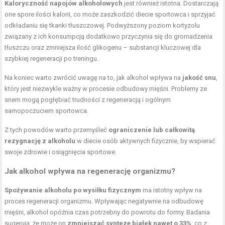
Kaloryczność napojów alkoholowych
jest również istotna. Dostarczają
one spore ilości kalorii, co może zaszkodzić diecie sportowca i sprzyjać
odkładaniu się tkanki tłuszczowej. Podwyższony poziom kortyzolu
związany z ich konsumpcją dodatkowo przyczynia się do gromadzenia
tłuszczu oraz zmniejsza ilość glikogenu – substancji kluczowej dla
szybkiej regeneracji po treningu.
Na koniec warto zwrócić uwagę na to, jak alkohol wpływa na
jakość snu
,
który jest niezwykle ważny w procesie odbudowy mięśni. Problemy ze
snem mogą pogłębiać trudności z regeneracją i ogólnym
samopoczuciem sportowca.
Z tych powodów warto przemyśleć
ograniczenie lub całkowitą
rezygnację z alkoholu
w diecie osób aktywnych fizycznie, by wspierać
swoje zdrowie i osiągnięcia sportowe.
Jak alkohol wpływa na regenerację organizmu?
Spożywanie alkoholu po wysiłku fizycznym
ma istotny wpływ na
proces regeneracji organizmu. Wpływając negatywnie na odbudowę
mięśni, alkohol opóźnia czas potrzebny do powrotu do formy. Badania
sugerują, że może on
zmniejszać syntezę białek nawet o 33%
, co z