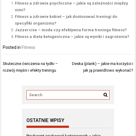
Fitness a zdrowie psychiczne – jakie są zależności między
nimi?
Fitness a zdrowie kobiet – jak dostosować treningi do
specyfiki organizmu?
Jazzercise – moda czy efektywna forma treningu fitness?
Fitness a dieta ketogeniczna – jakie są wyniki i zagrożenia?
Posted in
Fitness
Nawigacja
Skuteczne ćwiczenia na łydki –
Deska (plank) – jakie ma korzyści i
wpisu
rozwój mięśni i efekty treningu
jak ją prawidłowo wykonać?
OSTATNIE WPISY
Producent opakowań kartonowych – jakie