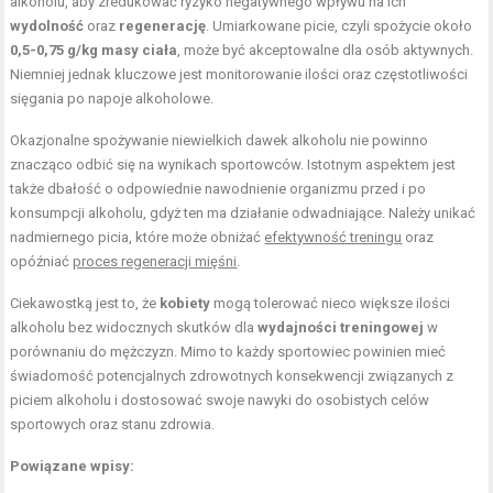
alkoholu, aby zredukować ryzyko negatywnego wpływu na ich
wydolność
oraz
regenerację
. Umiarkowane picie, czyli spożycie około
0,5-0,75 g/kg masy ciała
, może być akceptowalne dla osób aktywnych.
Niemniej jednak kluczowe jest monitorowanie ilości oraz częstotliwości
sięgania po napoje alkoholowe.
Okazjonalne spożywanie niewielkich dawek alkoholu nie powinno
znacząco odbić się na wynikach sportowców. Istotnym aspektem jest
także dbałość o odpowiednie nawodnienie organizmu przed i po
konsumpcji alkoholu, gdyż ten ma działanie odwadniające. Należy unikać
nadmiernego picia, które może obniżać
efektywność treningu
oraz
opóźniać
proces regeneracji mięśni
.
Ciekawostką jest to, że
kobiety
mogą tolerować nieco większe ilości
alkoholu bez widocznych skutków dla
wydajności treningowej
w
porównaniu do mężczyzn. Mimo to każdy sportowiec powinien mieć
świadomość potencjalnych zdrowotnych konsekwencji związanych z
piciem alkoholu i dostosować swoje nawyki do osobistych celów
sportowych oraz stanu zdrowia.
Powiązane wpisy: