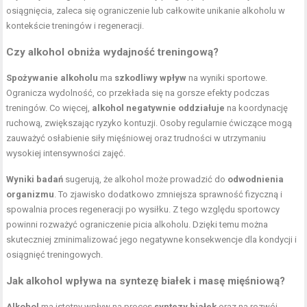
osiągnięcia, zaleca się ograniczenie lub całkowite unikanie alkoholu w
kontekście treningów i regeneracji.
Czy alkohol obniża wydajność treningową?
Spożywanie alkoholu
ma
szkodliwy wpływ
na wyniki sportowe.
Ogranicza wydolność, co przekłada się na gorsze efekty podczas
treningów. Co więcej,
alkohol negatywnie oddziałuje
na koordynację
ruchową, zwiększając ryzyko kontuzji. Osoby regularnie ćwiczące mogą
zauważyć osłabienie siły mięśniowej oraz trudności w utrzymaniu
wysokiej intensywności zajęć.
Wyniki badań
sugerują, że alkohol może prowadzić do
odwodnienia
organizmu
. To zjawisko dodatkowo zmniejsza sprawność fizyczną i
spowalnia proces regeneracji po wysiłku. Z tego względu sportowcy
powinni rozważyć ograniczenie picia alkoholu. Dzięki temu można
skuteczniej zminimalizować jego negatywne konsekwencje dla kondycji i
osiągnięć treningowych.
Jak alkohol wpływa na syntezę białek i masę mięśniową?
Alkohol
ma istotny wpływ na proces
syntezy białek
oraz na rozwój