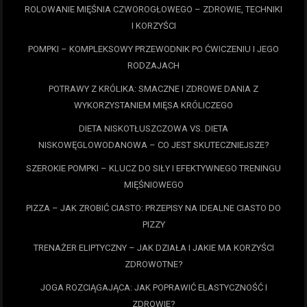
ROLOWANIE MIĘŚNIA CZWOROGŁOWEGO – ZDROWIE, TECHNIKI
I KORZYŚCI
POMPKI – KOMPLEKSOWY PRZEWODNIK PO ĆWICZENIU I JEGO
RODZAJACH
POTRAWY Z KRÓLIKA: SMACZNE I ZDROWE DANIA Z
WYKORZYSTANIEM MIĘSA KRÓLICZEGO
DIETA NISKOTŁUSZCZOWA VS. DIETA
NISKOWĘGLOWODANOWA – CO JEST SKUTECZNIEJSZE?
SZEROKIE POMPKI – KLUCZ DO SIŁY I EFEKTYWNEGO TRENINGU
MIĘŚNIOWEGO
PIZZA – JAK ZROBIĆ CIASTO: PRZEPISY NA IDEALNE CIASTO DO
PIZZY
TRENAŻER ELIPTYCZNY – JAK DZIAŁA I JAKIE MA KORZYŚCI
ZDROWOTNE?
JOGA ROZCIĄGAJĄCA: JAK POPRAWIĆ ELASTYCZNOŚĆ I
ZDROWIE?