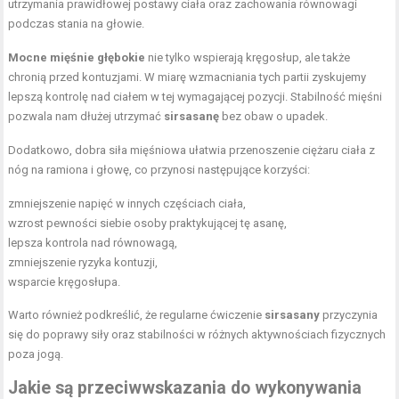
utrzymania prawidłowej postawy ciała oraz zachowania równowagi
podczas stania na głowie.
Mocne mięśnie głębokie
nie tylko wspierają kręgosłup, ale także
chronią przed kontuzjami. W miarę wzmacniania tych partii zyskujemy
lepszą kontrolę nad ciałem w tej wymagającej pozycji. Stabilność mięśni
pozwala nam dłużej utrzymać
sirsasanę
bez obaw o upadek.
Dodatkowo, dobra siła mięśniowa ułatwia przenoszenie ciężaru ciała z
nóg na ramiona i głowę, co przynosi następujące korzyści:
zmniejszenie napięć w innych częściach ciała,
wzrost pewności siebie osoby praktykującej tę asanę,
lepsza kontrola nad równowagą,
zmniejszenie ryzyka kontuzji,
wsparcie kręgosłupa.
Warto również podkreślić, że regularne ćwiczenie
sirsasany
przyczynia
się do poprawy siły oraz stabilności w różnych aktywnościach fizycznych
poza jogą.
Jakie są przeciwwskazania do wykonywania