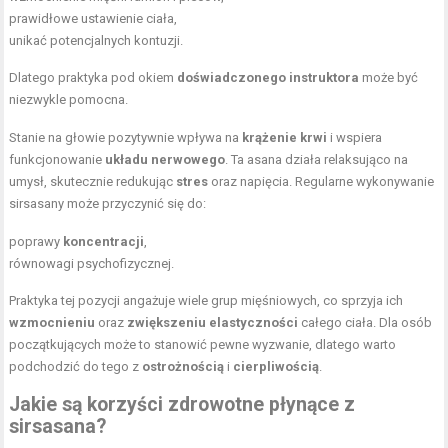
prawidłowe ustawienie ciała,
unikać potencjalnych kontuzji.
Dlatego praktyka pod okiem
doświadczonego instruktora
może być
niezwykle pomocna.
Stanie na głowie pozytywnie wpływa na
krążenie krwi
i wspiera
funkcjonowanie
układu nerwowego
. Ta asana działa relaksująco na
umysł, skutecznie redukując
stres
oraz napięcia. Regularne wykonywanie
sirsasany może przyczynić się do:
poprawy
koncentracji
,
równowagi psychofizycznej.
Praktyka tej pozycji angażuje wiele grup mięśniowych, co sprzyja ich
wzmocnieniu
oraz
zwiększeniu elastyczności
całego ciała. Dla osób
początkujących może to stanowić pewne wyzwanie, dlatego warto
podchodzić do tego z
ostrożnością
i
cierpliwością
.
Jakie są korzyści zdrowotne płynące z
sirsasana?