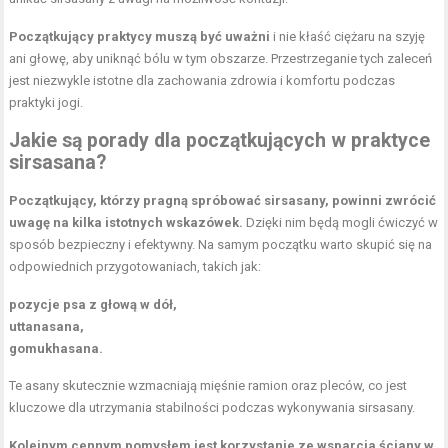
Początkujący praktycy muszą być uważni
i nie kłaść ciężaru na szyję
ani głowę, aby uniknąć bólu w tym obszarze. Przestrzeganie tych zaleceń
jest niezwykle istotne dla zachowania zdrowia i komfortu podczas
praktyki jogi.
Jakie są porady dla początkujących w praktyce
sirsasana?
Początkujący, którzy pragną spróbować sirsasany, powinni zwrócić
uwagę na kilka istotnych wskazówek.
Dzięki nim będą mogli ćwiczyć w
sposób bezpieczny i efektywny. Na samym początku warto skupić się na
odpowiednich przygotowaniach, takich jak:
pozycje psa z głową w dół,
uttanasana,
gomukhasana.
Te asany skutecznie wzmacniają mięśnie ramion oraz pleców, co jest
kluczowe dla utrzymania stabilności podczas wykonywania sirsasany.
Kolejnym cennym pomysłem jest korzystanie ze wsparcia ściany w