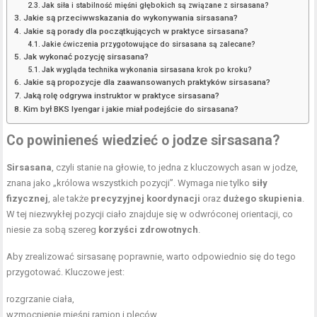
Jak siła i stabilność mięśni głębokich są związane z sirsasana?
Jakie są przeciwwskazania do wykonywania sirsasana?
Jakie są porady dla początkujących w praktyce sirsasana?
Jakie ćwiczenia przygotowujące do sirsasana są zalecane?
Jak wykonać pozycję sirsasana?
Jak wygląda technika wykonania sirsasana krok po kroku?
Jakie są propozycje dla zaawansowanych praktyków sirsasana?
Jaką rolę odgrywa instruktor w praktyce sirsasana?
Kim był BKS Iyengar i jakie miał podejście do sirsasana?
Co powinieneś wiedzieć o jodze sirsasana?
Sirsasana
, czyli stanie na głowie, to jedna z kluczowych asan w jodze,
znana jako „królowa wszystkich pozycji”. Wymaga nie tylko
siły
fizycznej
, ale także
precyzyjnej koordynacji
oraz
dużego skupienia
.
W tej niezwykłej pozycji ciało znajduje się w odwróconej orientacji, co
niesie za sobą szereg
korzyści zdrowotnych
.
Aby zrealizować sirsasanę poprawnie, warto odpowiednio się do tego
przygotować. Kluczowe jest:
rozgrzanie ciała,
wzmocnienie mięśni ramion i pleców,