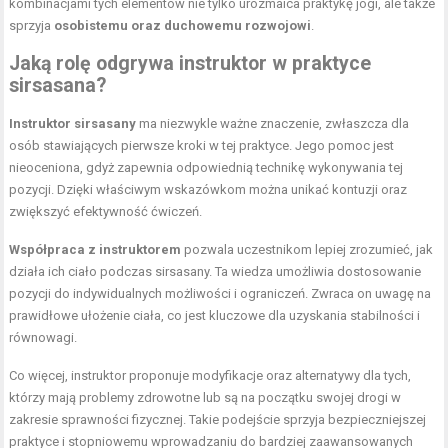
kombinacjami tych elementów nie tylko urozmaica praktykę jogi, ale także
sprzyja
osobistemu oraz duchowemu rozwojowi
.
Jaką rolę odgrywa instruktor w praktyce
sirsasana?
Instruktor sirsasany
ma niezwykle ważne znaczenie, zwłaszcza dla
osób stawiających pierwsze kroki w tej praktyce. Jego pomoc jest
nieoceniona, gdyż zapewnia odpowiednią technikę wykonywania tej
pozycji. Dzięki właściwym wskazówkom można unikać kontuzji oraz
zwiększyć efektywność ćwiczeń.
Współpraca z instruktorem
pozwala uczestnikom lepiej zrozumieć, jak
działa ich ciało podczas sirsasany. Ta wiedza umożliwia dostosowanie
pozycji do indywidualnych możliwości i ograniczeń. Zwraca on uwagę na
prawidłowe ułożenie ciała, co jest kluczowe dla uzyskania stabilności i
równowagi.
Co więcej, instruktor proponuje modyfikacje oraz alternatywy dla tych,
którzy mają problemy zdrowotne lub są na początku swojej drogi w
zakresie sprawności fizycznej. Takie podejście sprzyja bezpieczniejszej
praktyce i stopniowemu wprowadzaniu do bardziej zaawansowanych