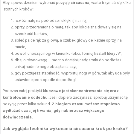
Aby z powodzeniem wykonać pozycję
sirsasana
, warto trzymać się kilku
istotnych kroków:
rozłóż matę na podłodze i uklęknij na niej,
oprzyj przedramiona o matę, tak aby łokcie znajdowały się na
szerokość barków,
spleć palce rąk za głową, a czubek głowy delikatnie oprzyj na
macie,
powoli unosząc nogi w kierunku łokci, formuj kształt litery „V”,
dbaj o równowagę – mocno dociśnij nadgarstki do podłoża i
unikaj nadmiernego obciążania szyi,
gdy poczujesz stabilność, wyprostuj nogi w górę, tak aby uda były
ustawione prostopadle do podłogi.
Podczas całej praktyki
kluczowe jest skoncentrowanie się oraz
kontrolowanie oddechu
. Jeśli dopiero zaczynasz, spróbuj utrzymać tę
pozycję przez kilka sekund.
Z biegiem czasu możesz stopniowo
wydłużać czas jej trwania, gdy nabierzesz większego
doświadczenia.
Jak wygląda technika wykonania sirsasana krok po kroku?