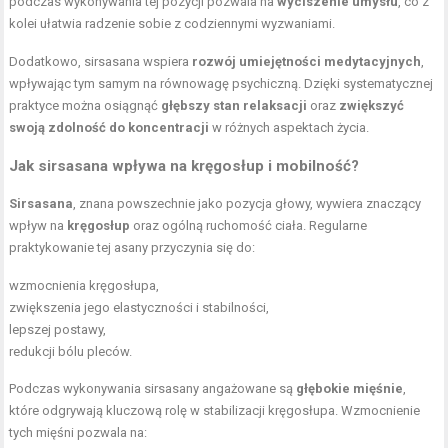
podczas wykonywania tej pozycji pozwala na
wyciszenie umysłu
, co z
kolei ułatwia radzenie sobie z codziennymi wyzwaniami.
Dodatkowo, sirsasana wspiera
rozwój umiejętności medytacyjnych
,
wpływając tym samym na równowagę psychiczną. Dzięki systematycznej
praktyce można osiągnąć
głębszy stan relaksacji
oraz
zwiększyć
swoją zdolność do koncentracji
w różnych aspektach życia.
Jak sirsasana wpływa na kręgosłup i mobilność?
Sirsasana
, znana powszechnie jako pozycja głowy, wywiera znaczący
wpływ na
kręgosłup
oraz ogólną ruchomość ciała. Regularne
praktykowanie tej asany przyczynia się do:
wzmocnienia kręgosłupa,
zwiększenia jego elastyczności i stabilności,
lepszej postawy,
redukcji bólu pleców.
Podczas wykonywania sirsasany angażowane są
głębokie mięśnie
,
które odgrywają kluczową rolę w stabilizacji kręgosłupa. Wzmocnienie
tych mięśni pozwala na: