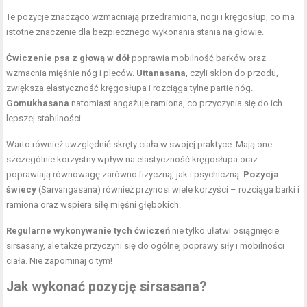
Te pozycje znacząco wzmacniają
przedramiona
, nogi i kręgosłup, co ma
istotne znaczenie dla bezpiecznego wykonania stania na głowie.
Ćwiczenie psa z głową w dół
poprawia mobilność barków oraz
wzmacnia mięśnie nóg i pleców.
Uttanasana
, czyli skłon do przodu,
zwiększa elastyczność kręgosłupa i rozciąga tylne partie nóg.
Gomukhasana
natomiast angażuje ramiona, co przyczynia się do ich
lepszej stabilności.
Warto również uwzględnić skręty ciała w swojej praktyce. Mają one
szczególnie korzystny wpływ na elastyczność kręgosłupa oraz
poprawiają równowagę zarówno fizyczną, jak i psychiczną.
Pozycja
świecy
(Sarvangasana) również przynosi wiele korzyści – rozciąga barki i
ramiona oraz wspiera siłę mięśni głębokich.
Regularne wykonywanie tych ćwiczeń
nie tylko ułatwi osiągnięcie
sirsasany, ale także przyczyni się do ogólnej poprawy siły i mobilności
ciała. Nie zapominaj o tym!
Jak wykonać pozycję sirsasana?