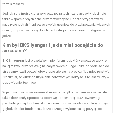
form sirsasany.
Jednak
rola instruktora
wykracza poza techniczne aspekty; obejmuje
także wsparcie psychiczne oraz motywacyjne. Dobrze przygotowany
nauczyciel potrafi inspirować swoich uczniów do przekraczania własnych
granic, co przyczynia się do ich osobistego rozwoju oraz postępów w
jodze.
Kim był BKS Iyengar i jakie miał podejście do
sirsasana?
B.K.S. Iyengar
był prawdziwym pionierem jogi, który znacząco wpłynął
na jej rozwój oraz praktykę na całym świecie. Jego unikalne podejście do
sirsasany
, czyli pozycji głowy, opierało się na precyzji i bezpieczeństwie.
Zrozumiał, że klucz do uzyskania zdrowotnych korzyści z tej asany leży w
odpowiedniej technice.
W jego nauczaniu
sirsasana
stanowiła nie tylko fizyczne wyzwanie, ale
także doskonały sposób na poprawę koncentracji oraz równowagi
psychofizycznej. Podkreślał znaczenie budowania siły i stabilności mięśni
głębokich jako fundamentu bezpiecznego wykonania tej pozycji, co