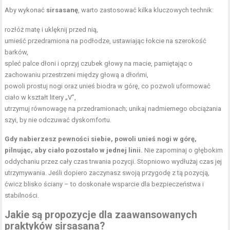
Aby wykonać
sirsasanę
, warto zastosować kilka kluczowych technik:
rozłóż matę i uklęknij przed nią,
umieść przedramiona na podłodze, ustawiając łokcie na szerokość
barków,
spleć palce dłoni i oprzyj czubek głowy na macie, pamiętając o
zachowaniu przestrzeni między głową a dłońmi,
powoli prostuj nogi oraz unieś biodra w górę, co pozwoli uformować
ciało w kształt litery „V”,
utrzymuj równowagę na przedramionach; unikaj nadmiernego obciążania
szyi, by nie odczuwać dyskomfortu.
Gdy nabierzesz pewności siebie, powoli unieś nogi w górę,
pilnując, aby ciało pozostało w jednej linii.
Nie zapominaj o głębokim
oddychaniu przez cały czas trwania pozycji. Stopniowo wydłużaj czas jej
utrzymywania. Jeśli dopiero zaczynasz swoją przygodę z tą pozycją,
ćwicz blisko ściany – to doskonałe wsparcie dla bezpieczeństwa i
stabilności.
Jakie są propozycje dla zaawansowanych
praktyków sirsasana?