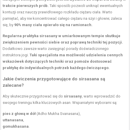
trakcie pierwszych prób.
Taki sposób pozwoli uniknąć ewentualnych
kontuzji oraz nauczy prawidłowego rozkładu ciężaru ciała. Warto
pamiętać, aby nie koncentrować całego ciężaru na szyi i głowie; zaleca
się, by
90% masy ciała opierało się na ramionach.
Regularna praktyka sirsasany w umiarkowanym tempie skutkuje
zwiększeniem pewności siebie oraz poprawą techniki tej pozycji.
Dodatkowo zawsze warto zasięgnąć porady doświadczonego
instruktora jogi.
Taki specjalista ma możliwość udzielenia cennych
wskazówek dotyczących techniki oraz pomoże dostosować
praktykę do indywidualnych potrzeb każdego ćwiczącego.
Jakie ćwiczenia przygotowujące do sirsasana są
zalecane?
Aby skutecznie przygotować się do
sirsasany
, warto wprowadzić do
swojego treningu kilka kluczowych asan. Wspaniałymi wyborami są:
pies z głową w dół
(Adho Mukha Svanasana),
uttanasana
,
gomukhasana
.