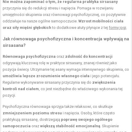
Nie można zapominać o tym, że regularna praktyka sirsasany
przyczynia się do redukcji stresu i napięcia. Pomaga w rozwijaniu
umiejętności skupienia oraz równowagi psychofizycznej, co pozytywnie
oddziałuje na nasze ogólne samopoczucie.
Wzrost mobilności ciała
oraz siły mięśni głębokich
to dodatkowe atuty płynące z tej
formy jogi
.
Jak równowaga psychofizyczna i koncentracja wpływają na
sirsasana?
Równowaga psychofizyczna
oraz
zdolność do koncentracji
odgrywają kluczową rolę w praktyce sirsasany, znanej również jako
pozycja świecy. Utrzymanie tej asany wymaga intensywnego skupienia, co
umożliwia lepsze zrozumienie własnego ciała
i jego potencjału.
Regularne wykonywanie sirsasany przyczynia się do
zwiększenia
kontroli nad ciałem
, co jest niezbędne do właściwego wykonania tej
pozycji.
Psychofizyczna równowaga sprzyja także relaksowi, co skutkuje
zmniejszeniem poziomu stresu
i napięcia. Osoby, które często
praktykują sirsasanę, dostrzegają
poprawę swojego ogólnego
samopoczucia
oraz
większą stabilność emocjonalną
. Skupienie