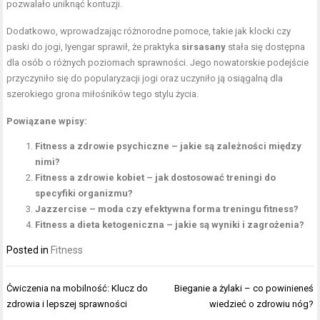
pozwalało uniknąć kontuzji.
Dodatkowo, wprowadzając różnorodne pomoce, takie jak klocki czy
paski do jogi, Iyengar sprawił, że praktyka
sirsasany
stała się dostępna
dla osób o różnych poziomach sprawności. Jego nowatorskie podejście
przyczyniło się do popularyzacji jogi oraz uczyniło ją osiągalną dla
szerokiego grona miłośników tego stylu życia.
Powiązane wpisy:
Fitness a zdrowie psychiczne – jakie są zależności między
nimi?
Fitness a zdrowie kobiet – jak dostosować treningi do
specyfiki organizmu?
Jazzercise – moda czy efektywna forma treningu fitness?
Fitness a dieta ketogeniczna – jakie są wyniki i zagrożenia?
Posted in
Fitness
Nawigacja
Ćwiczenia na mobilność: Klucz do
Bieganie a żylaki – co powinieneś
wpisu
zdrowia i lepszej sprawności
wiedzieć o zdrowiu nóg?