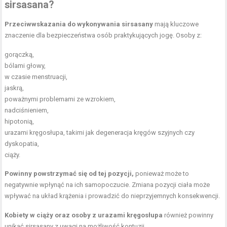
sirsasana?
Przeciwwskazania do wykonywania sirsasany
mają kluczowe
znaczenie dla bezpieczeństwa osób praktykujących jogę. Osoby z:
gorączką,
bólami głowy
,
w czasie
menstruacji
,
jaskrą,
poważnymi problemami ze wzrokiem,
nadciśnieniem,
hipotonią,
urazami kręgosłupa, takimi jak degeneracja kręgów szyjnych czy
dyskopatia,
ciąży.
Powinny powstrzymać się od tej pozycji,
ponieważ może to
negatywnie wpłynąć na ich samopoczucie. Zmiana pozycji ciała może
wpływać na układ krążenia i prowadzić do nieprzyjemnych konsekwencji.
Kobiety w ciąży oraz osoby z urazami kręgosłupa
również powinny
unikać sirsasany z uwagi na możliwość kontuzji.