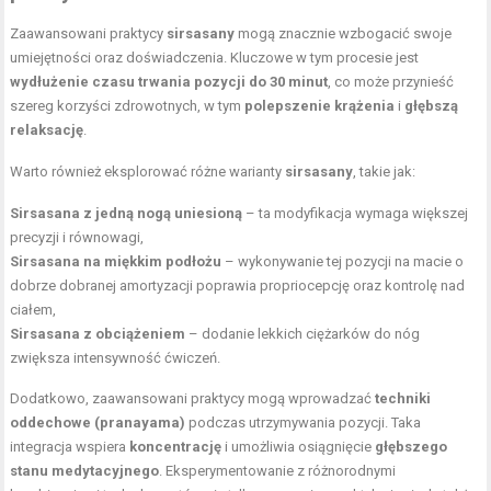
Zaawansowani praktycy
sirsasany
mogą znacznie wzbogacić swoje
umiejętności oraz doświadczenia. Kluczowe w tym procesie jest
wydłużenie czasu trwania pozycji do 30 minut
, co może przynieść
szereg korzyści zdrowotnych, w tym
polepszenie krążenia
i
głębszą
relaksację
.
Warto również eksplorować różne warianty
sirsasany
, takie jak:
Sirsasana z jedną nogą uniesioną
– ta modyfikacja wymaga większej
precyzji i równowagi,
Sirsasana na miękkim podłożu
– wykonywanie tej pozycji na macie o
dobrze dobranej amortyzacji poprawia propriocepcję oraz kontrolę nad
ciałem,
Sirsasana z obciążeniem
– dodanie lekkich ciężarków do nóg
zwiększa intensywność ćwiczeń.
Dodatkowo, zaawansowani praktycy mogą wprowadzać
techniki
oddechowe (pranayama)
podczas utrzymywania pozycji. Taka
integracja wspiera
koncentrację
i umożliwia osiągnięcie
głębszego
stanu medytacyjnego
. Eksperymentowanie z różnorodnymi