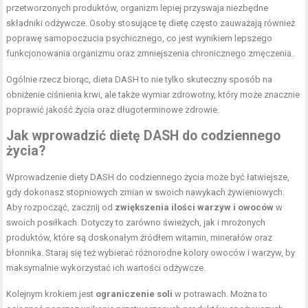
przetworzonych produktów, organizm lepiej przyswaja niezbędne
składniki odżywcze. Osoby stosujące tę dietę często zauważają również
poprawę samopoczucia psychicznego, co jest wynikiem lepszego
funkcjonowania organizmu oraz zmniejszenia chronicznego zmęczenia.
Ogólnie rzecz biorąc, dieta DASH to nie tylko skuteczny sposób na
obniżenie ciśnienia krwi, ale także wymiar zdrowotny, który może znacznie
poprawić jakość życia oraz długoterminowe zdrowie.
Jak wprowadzić dietę DASH do codziennego
życia?
Wprowadzenie diety DASH do codziennego życia może być łatwiejsze,
gdy dokonasz stopniowych zmian w swoich nawykach żywieniowych.
Aby rozpocząć, zacznij od
zwiększenia ilości warzyw i owoców
w
swoich posiłkach. Dotyczy to zarówno świeżych, jak i mrożonych
produktów, które są doskonałym źródłem witamin, minerałów oraz
błonnika. Staraj się też wybierać różnorodne kolory owoców i warzyw, by
maksymalnie wykorzystać ich wartości odżywcze.
Kolejnym krokiem jest
ograniczenie soli
w potrawach. Można to