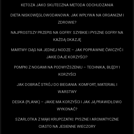
KETOZA JAKO SKUTECZNA METODA ODCHUDZANIA
DIETA NISKOWĘGLOWODANOWA: JAK WPŁYWA NA ORGANIZM I
ZDROWIE?
NAJPROSTSZY PRZEPIS NA GOFRY: SZYBKIE I PYSZNE GOFRY NA
KAŻDĄ OKAZJĘ
MARTWY CIĄG NA JEDNEJ NODZE – JAK POPRAWNIE ĆWICZYĆ I
JAKIE DAJE KORZYŚCI?
POMPKI Z NOGAMI NA PODWYŻSZENIU – TECHNIKA, BŁĘDY I
KORZYŚCI
JAK DOBRAĆ STRÓJ DO BIEGANIA: KOMFORT, MATERIAŁ I
WARSTWY
DESKA (PLANK) – JAKIE MA KORZYŚCI I JAK JĄ PRAWIDŁOWO
WYKONAĆ?
SZARLOTKA Z MĄKI KRUPCZATKI: PYSZNE I AROMATYCZNE
CIASTO NA JESIENNE WIECZORY