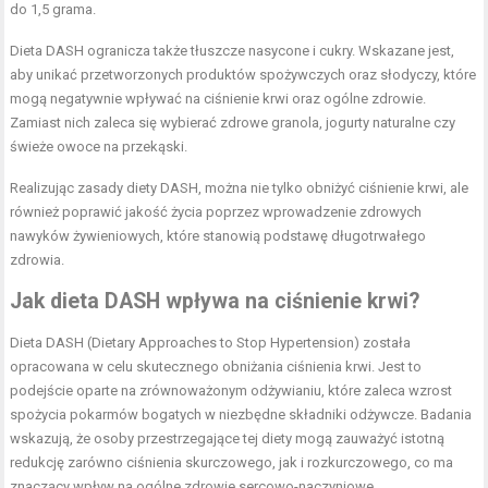
do 1,5 grama.
Dieta DASH ogranicza także tłuszcze nasycone i cukry. Wskazane jest,
aby unikać przetworzonych produktów spożywczych oraz słodyczy, które
mogą negatywnie wpływać na ciśnienie krwi oraz ogólne zdrowie.
Zamiast nich zaleca się wybierać zdrowe granola, jogurty naturalne czy
świeże owoce na przekąski.
Realizując zasady diety DASH, można nie tylko obniżyć ciśnienie krwi, ale
również poprawić jakość życia poprzez wprowadzenie zdrowych
nawyków żywieniowych, które stanowią podstawę długotrwałego
zdrowia.
Jak dieta DASH wpływa na ciśnienie krwi?
Dieta DASH (Dietary Approaches to Stop Hypertension) została
opracowana w celu skutecznego obniżania ciśnienia krwi. Jest to
podejście oparte na zrównoważonym odżywianiu, które zaleca wzrost
spożycia pokarmów bogatych w niezbędne składniki odżywcze. Badania
wskazują, że osoby przestrzegające tej diety mogą zauważyć istotną
redukcję zarówno ciśnienia skurczowego, jak i rozkurczowego, co ma
znaczący wpływ na ogólne zdrowie sercowo-naczyniowe.