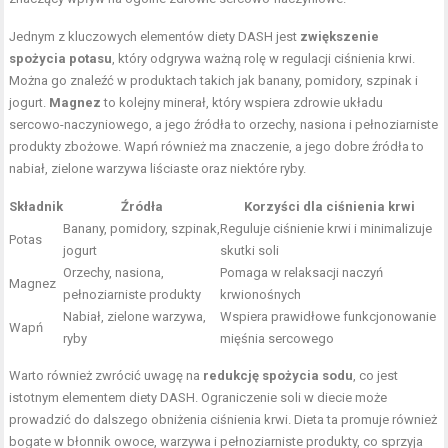
Jednym z kluczowych elementów diety DASH jest
zwiększenie
spożycia potasu
, który odgrywa ważną rolę w regulacji ciśnienia krwi.
Można go znaleźć w produktach takich jak banany, pomidory, szpinak i
jogurt.
Magnez
to kolejny minerał, który wspiera zdrowie układu
sercowo-naczyniowego, a jego źródła to orzechy, nasiona i pełnoziarniste
produkty zbożowe. Wapń również ma znaczenie, a jego dobre źródła to
nabiał, zielone warzywa liściaste oraz niektóre ryby.
Składnik
Źródła
Korzyści dla ciśnienia krwi
Banany, pomidory, szpinak,
Reguluje ciśnienie krwi i minimalizuje
Potas
jogurt
skutki soli
Orzechy, nasiona,
Pomaga w relaksacji naczyń
Magnez
pełnoziarniste produkty
krwionośnych
Nabiał, zielone warzywa,
Wspiera prawidłowe funkcjonowanie
Wapń
ryby
mięśnia sercowego
Warto również zwrócić uwagę na
redukcję spożycia sodu
, co jest
istotnym elementem diety DASH. Ograniczenie soli w diecie może
prowadzić do dalszego obniżenia ciśnienia krwi. Dieta ta promuje również
bogate w błonnik owoce, warzywa i pełnoziarniste produkty, co sprzyja