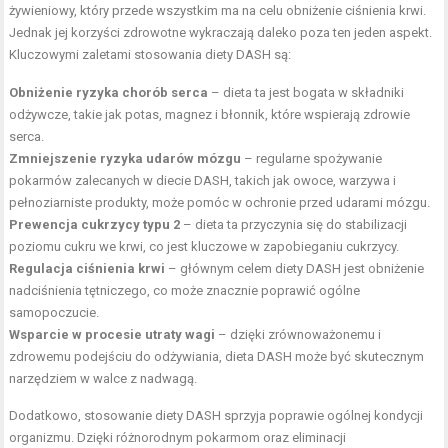
żywieniowy, który przede wszystkim ma na celu obniżenie ciśnienia krwi.
Jednak jej korzyści zdrowotne wykraczają daleko poza ten jeden aspekt.
Kluczowymi zaletami stosowania diety DASH są:
Obniżenie ryzyka chorób serca
– dieta ta jest bogata w składniki
odżywcze, takie jak potas, magnez i błonnik, które wspierają zdrowie
serca.
Zmniejszenie ryzyka udarów mózgu
– regularne spożywanie
pokarmów zalecanych w diecie DASH, takich jak owoce, warzywa i
pełnoziarniste produkty, może pomóc w ochronie przed udarami mózgu.
Prewencja cukrzycy typu 2
– dieta ta przyczynia się do stabilizacji
poziomu cukru we krwi, co jest kluczowe w zapobieganiu cukrzycy.
Regulacja ciśnienia krwi
– głównym celem diety DASH jest obniżenie
nadciśnienia tętniczego, co może znacznie poprawić ogólne
samopoczucie.
Wsparcie w procesie utraty wagi
– dzięki zrównoważonemu i
zdrowemu podejściu do odżywiania, dieta DASH może być skutecznym
narzędziem w walce z nadwagą.
Dodatkowo, stosowanie diety DASH sprzyja poprawie ogólnej kondycji
organizmu. Dzięki różnorodnym pokarmom oraz eliminacji