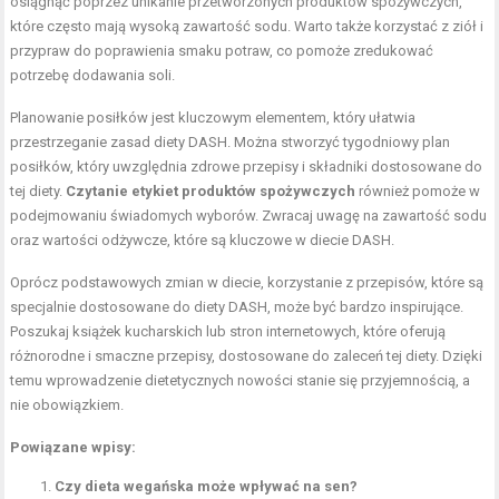
osiągnąć poprzez unikanie przetworzonych produktów spożywczych,
które często mają wysoką zawartość sodu. Warto także korzystać z ziół i
przypraw do poprawienia smaku potraw, co pomoże zredukować
potrzebę dodawania soli.
Planowanie posiłków jest kluczowym elementem, który ułatwia
przestrzeganie zasad diety DASH. Można stworzyć tygodniowy plan
posiłków, który uwzględnia zdrowe przepisy i składniki dostosowane do
tej diety.
Czytanie etykiet produktów spożywczych
również pomoże w
podejmowaniu świadomych wyborów. Zwracaj uwagę na zawartość sodu
oraz wartości odżywcze, które są kluczowe w diecie DASH.
Oprócz podstawowych zmian w diecie, korzystanie z przepisów, które są
specjalnie dostosowane do diety DASH, może być bardzo inspirujące.
Poszukaj książek kucharskich lub stron internetowych, które oferują
różnorodne i smaczne przepisy, dostosowane do zaleceń tej diety. Dzięki
temu wprowadzenie dietetycznych nowości stanie się przyjemnością, a
nie obowiązkiem.
Powiązane wpisy:
Czy dieta wegańska może wpływać na sen?