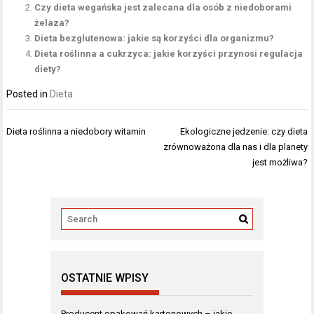
Czy dieta wegańska jest zalecana dla osób z niedoborami
żelaza?
Dieta bezglutenowa: jakie są korzyści dla organizmu?
Dieta roślinna a cukrzyca: jakie korzyści przynosi regulacja
diety?
Posted in
Dieta
Nawigacja
Dieta roślinna a niedobory witamin
Ekologiczne jedzenie: czy dieta
wpisu
zrównoważona dla nas i dla planety
jest możliwa?
OSTATNIE WPISY
Producent opakowań kartonowych – jakie