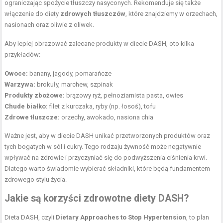
ograniczając spożycie tłuszczy nasyconych. Rekomenduje się także
włączenie do diety
zdrowych tłuszczów
, które znajdziemy w orzechach,
nasionach oraz oliwie z oliwek.
Aby lepiej obrazować zalecane produkty w diecie DASH, oto kilka
przykładów:
Owoce:
banany, jagody, pomarańcze
Warzywa:
brokuły, marchew, szpinak
Produkty zbożowe:
brązowy ryż, pełnoziarnista pasta, owies
Chude białko:
filet z kurczaka, ryby (np. łosoś), tofu
Zdrowe tłuszcze:
orzechy, awokado, nasiona chia
Ważne jest, aby w diecie DASH unikać przetworzonych produktów oraz
tych bogatych w sól i cukry. Tego rodzaju żywność może negatywnie
wpływać na zdrowie i przyczyniać się do podwyższenia ciśnienia krwi.
Dlatego warto świadomie wybierać składniki, które będą fundamentem
zdrowego stylu życia.
Jakie są korzyści zdrowotne diety DASH?
Dieta DASH, czyli
Dietary Approaches to Stop Hypertension
, to plan