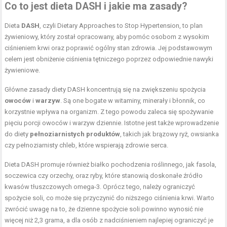
Co to jest dieta DASH i jakie ma zasady?
Dieta
DASH
, czyli Dietary Approaches to Stop Hypertension, to plan
żywieniowy, który został opracowany, aby pomóc osobom z wysokim
ciśnieniem krwi oraz poprawić ogólny stan zdrowia. Jej podstawowym
celem jest obniżenie ciśnienia tętniczego poprzez odpowiednie nawyki
żywieniowe.
Główne zasady diety DASH koncentrują się na zwiększeniu spożycia
owoców
i
warzyw
. Są one bogate w witaminy, minerały i błonnik, co
korzystnie wpływa na organizm. Z tego powodu zaleca się spożywanie
pięciu porcji owoców i warzyw dziennie. Istotne jest także wprowadzenie
do diety
pełnoziarnistych produktów
, takich jak brązowy ryż, owsianka
czy pełnoziarnisty chleb, które wspierają zdrowie serca.
Dieta DASH promuje również białko pochodzenia roślinnego, jak fasola,
soczewica czy orzechy, oraz ryby, które stanowią doskonałe źródło
kwasów tłuszczowych omega-3. Oprócz tego, należy ograniczyć
spożycie soli, co może się przyczynić do niższego ciśnienia krwi. Warto
zwrócić uwagę na to, że dzienne spożycie soli powinno wynosić nie
więcej niż 2,3 grama, a dla osób z nadciśnieniem najlepiej ograniczyć je