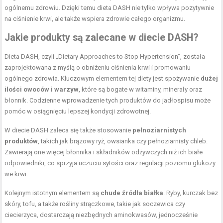
ogólnemu zdrowiu. Dzięki temu dieta DASH nie tylko wpływa pozytywnie
na ciśnienie krwi, ale także wspiera zdrowie całego organizmu.
Jakie produkty są zalecane w diecie DASH?
Dieta DASH, czyli „Dietary Approaches to Stop Hypertension”, została
zaprojektowana z myślą o obniżeniu ciśnienia krwi i promowaniu
ogólnego zdrowia. Kluczowym elementem tej diety jest spożywanie
dużej
ilości owoców i warzyw
, które są bogate w witaminy, minerały oraz
błonnik. Codzienne wprowadzenie tych produktów do jadłospisu może
pomóc w osiągnięciu lepszej kondycji zdrowotnej.
W diecie DASH zaleca się także stosowanie
pełnoziarnistych
produktów
, takich jak brązowy ryż, owsianka czy pełnoziarnisty chleb.
Zawierają one więcej błonnika i składników odżywczych niż ich białe
odpowiedniki, co sprzyja uczuciu sytości oraz regulacji poziomu glukozy
we krwi.
Kolejnym istotnym elementem są
chude źródła białka
. Ryby, kurczak bez
skóry, tofu, a także rośliny strączkowe, takie jak soczewica czy
ciecierzyca, dostarczają niezbędnych aminokwasów, jednocześnie