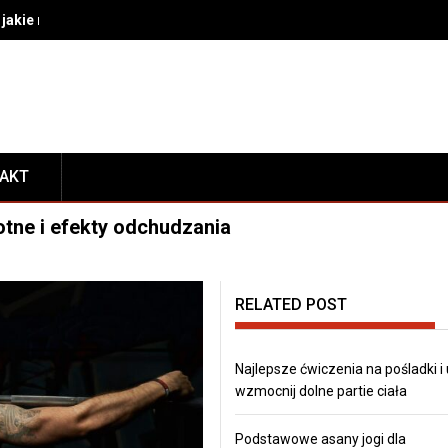
akie rozwiązania wybrać do bezpiecznego transportu i prezentacj
TAKT
tne i efekty odchudzania
RELATED POST
Najlepsze ćwiczenia na pośladki i
wzmocnij dolne partie ciała
Podstawowe asany jogi dla