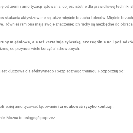
 od ziemi i amortyzacji lądowania, co jest istotne dla prawidłowej techniki 
s skakania aktywizowane są także mięśnie brzucha i pleców. Mięśnie brzuc
wę. Również ramiona mają swoje znaczenie; ich ruchy są niezbędne do obraca
rupy mięśniowe, ale też kształtują sylwetkę, szczególnie ud i pośladkó
izmu, co przynosi wiele korzyści zdrowotnych.
jest kluczowa dla efektywnego i bezpiecznego treningu. Rozpocznij od:
li lepiej amortyzować lądowanie i
zredukować ryzyko kontuzji
.
nie. Można to osiągnąć poprzez: