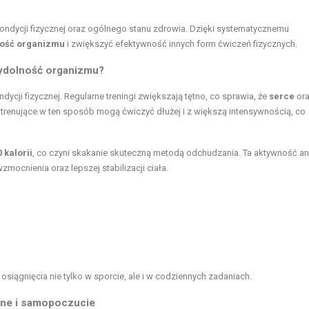
dycji fizycznej oraz ogólnego stanu zdrowia. Dzięki systematycznemu
ość organizmu
i zwiększyć efektywność innych form ćwiczeń fizycznych.
wydolność organizmu?
cji fizycznej. Regularne treningi zwiększają tętno, co sprawia, że
serce
or
y trenujące w ten sposób mogą ćwiczyć dłużej i z większą intensywnością, co
 kalorii
, co czyni skakanie skuteczną metodą odchudzania. Ta aktywność a
mocnienia oraz lepszej stabilizacji ciała.
osiągnięcia nie tylko w sporcie, ale i w codziennych zadaniach.
zne i samopoczucie