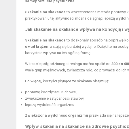
samopoczucie psychiczne
.
Skakanie na skakance
to wszechstronna metoda poprawy kon
praktykowaniu tej aktywności można osiągnąć lepszą
wydoln
Jak skakanie na skakance wpływa na kondycję i 
Skakanie na skakance
to doskonały sposób na poprawę kondy
układ krążenia
stają się bardziej wydajne. Dzięki temu osob
korzystnie wpływa na ich ogólną formę.
W trakcie półgodzinnego treningu można spalić od
300 do 400
wiele grup mięśniowych, zwłaszcza nóg, co prowadzi do ich wz
Co więcej, korzyści płynące ze skakania obejmują:
poprawę koordynacji ruchowej,
zwiększenie elastyczności stawów,
lepszą wydolność organizmu.
Zwiększona wydolność organizmu
przekłada się na lepsze 
Wpływ skakania na skakance na zdrowie psychic