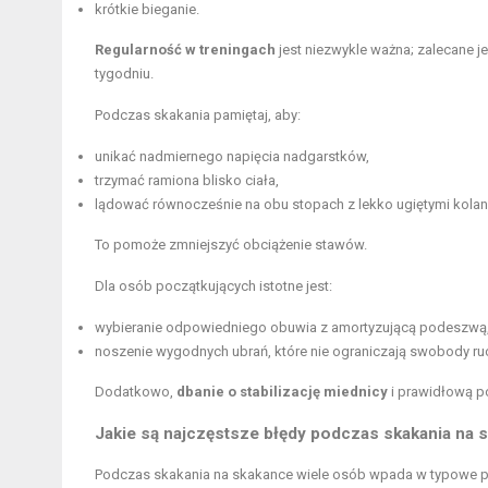
krótkie bieganie.
Regularność w treningach
jest niezwykle ważna; zalecane j
tygodniu.
Podczas skakania pamiętaj, aby:
unikać nadmiernego napięcia nadgarstków,
trzymać ramiona blisko ciała,
lądować równocześnie na obu stopach z lekko ugiętymi kolan
To pomoże zmniejszyć obciążenie stawów.
Dla osób początkujących istotne jest:
wybieranie odpowiedniego obuwia z amortyzującą podeszwą
noszenie wygodnych ubrań, które nie ograniczają swobody ru
Dodatkowo,
dbanie o stabilizację miednicy
i prawidłową po
Jakie są najczęstsze błędy podczas skakania na sk
Podczas skakania na skakance wiele osób wpada w typowe puł