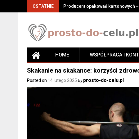
Skip
OSTATNIE
Producent opakowań kartonowych – j
to
content
HOME
WSPÓŁPRACA I KON
Skakanie na skakance: korzyści zdrowo
prosto-do-celu.pl
Posted on
14 lutego 2025
by