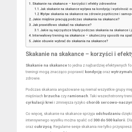
Skakanie na skakance – korzyści i efekty zdrowotne
Jak skakanie na skakance wpływa na kondycję i wydolność 
Wpływ skakania na skakance na zdrowie psychiczne i samop
Jakie mięśnie pracują podczas skakania na skakance?
Jak prawidłowo skakać na skakance?
Jakie są najczęstsze błędy podczas skakania na skakance i j
Interwałowy trening na skakance – skuteczny sposób na spal
Jakie obuwie wybrać do skakania na skakance?
Skakanie na skakance – korzyści i efek
Skakanie na skakance
to jedna z najbardziej efektywnych fo
treningi mogą znacząco poprawić
kondycję
oraz
wytrzymał
zdrowie.
Podczas skakania angażowane są niemal wszystkie grupy mię
mięśniach
brzucha
czy
ramionach
. Taki wszechstronny tr
cyrkulacji krwi
i zmniejsza ryzyko
chorób sercowo-naczy
Co więcej, skakanie na skakance sprzyja
odchudzaniu
dzięki
intensywnego wysiłku można spalić od
300 do 500 kalorii
. D
oraz
cukrzycą
. Regularne sesje skakania nie tylko przyspies