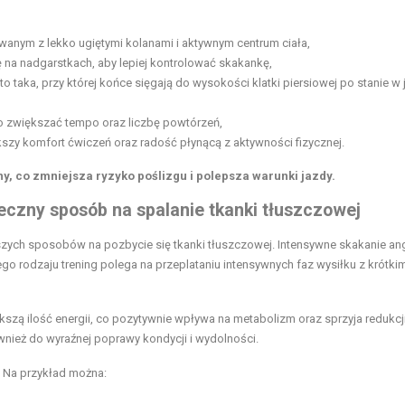
wanym z lekko ugiętymi kolanami i aktywnym centrum ciała,
na nadgarstkach, aby lepiej kontrolować skakankę,
 taka, przy której końce sięgają do wysokości klatki piersiowej po stanie w j
o zwiększać tempo oraz liczbę powtórzeń,
zy komfort ćwiczeń oraz radość płynącą z aktywności fizycznej.
, co zmniejsza ryzyko poślizgu i polepsza warunki jazdy.
czny sposób na spalanie tkanki tłuszczowej
jszych sposobów na pozbycie się tkanki tłuszczowej. Intensywne skakanie an
ego rodzaju trening polega na przeplataniu intensywnych faz wysiłku z krótki
szą ilość energii, co pozytywnie wpływa na metabolizm oraz sprzyja redukcji
wnież do wyraźnej poprawy kondycji i wydolności.
 Na przykład można: