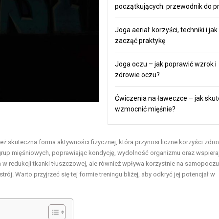
początkujących: przewodnik do pr
Joga aerial: korzyści, techniki i jak
zacząć praktykę
Joga oczu – jak poprawić wzrok i
zdrowie oczu?
Ćwiczenia na ławeczce – jak skut
wzmocnić mięśnie?
eż skuteczna forma aktywności fizycznej, która przynosi liczne korzyści zdr
e grup mięśniowych, poprawiając kondycję, wydolność organizmu oraz wspiera
 w redukcji tkanki tłuszczowej, ale również wpływa korzystnie na samopoczuc
rój. Warto przyjrzeć się tej formie treningu bliżej, aby odkryć jej potencjał w