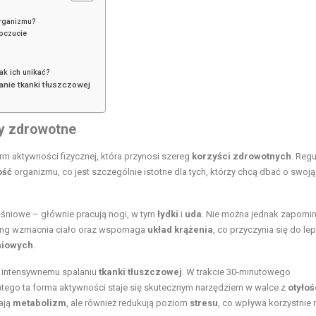
organizmu?
oczucie
ak ich unikać?
anie tkanki tłuszczowej
ty zdrowotne
rm aktywności fizycznej, która przynosi szereg
korzyści zdrowotnych
. Regu
ość
organizmu, co jest szczególnie istotne dla tych, którzy chcą dbać o swoją
śniowe – głównie pracują nogi, w tym
łydki
i
uda
. Nie można jednak zapomi
ening wzmacnia ciało oraz wspomaga
układ krążenia
, co przyczynia się do le
niowych
.
 intensywnemu spalaniu
tkanki tłuszczowej
. W trakcie 30-minutowego
latego ta forma aktywności staje się skutecznym narzędziem w walce z
otyłoś
zają
metabolizm
, ale również redukują poziom
stresu
, co wpływa korzystnie 