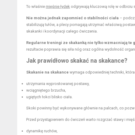
To właśnie
mięśnie łydek
odgrywają kluczową rolę w odbiciu się
Nie można jednak zapomnieć o stabilności ciała
– podcza
stabilizują tułów, a plecy pomagają utrzymać właściwą posta
skakanki i koordynacji całego ćwiczenia.
Regularne treningi ze skakanką nie tylko wzmacniają te g
rezultacie poprawia się siła nóg oraz ogólna wydolność organ
Jak prawidłowo skakać na skakance?
Skakanie na skakance
wymaga odpowiedniej techniki, która 
utrzymania wyprostowanej postawy,
wciągniętego brzucha,
ugiętych łokci blisko ciała.
Skoki powinny być wykonywane głównie na palcach, co pozwo
Przed przystąpieniem do ćwiczeń warto rozgrzać stawy i mięś
dynamikę ruchów,