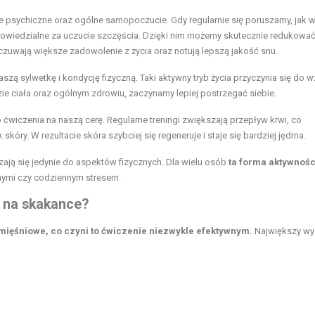
psychiczne oraz ogólne samopoczucie. Gdy regularnie się poruszamy, jak 
wiedzialne za uczucie szczęścia. Dzięki nim możemy skutecznie redukować 
czuwają większe zadowolenie z życia oraz notują lepszą jakość snu.
zą sylwetkę i kondycję fizyczną. Taki aktywny tryb życia przyczynia się do w
e ciała oraz ogólnym zdrowiu, zaczynamy lepiej postrzegać siebie.
wiczenia na naszą cerę. Regularne treningi zwiększają przepływ krwi, co
. W rezultacie skóra szybciej się regeneruje i staje się bardziej jędrna.
zają się jedynie do aspektów fizycznych. Dla wielu osób
ta forma aktywnośc
nymi czy codziennym stresem.
a na skakance?
mięśniowe, co czyni to ćwiczenie niezwykle efektywnym.
Największy wy