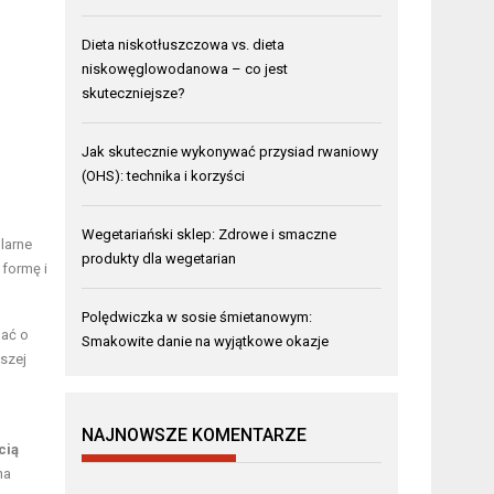
Dieta niskotłuszczowa vs. dieta
niskowęglowodanowa – co jest
skuteczniejsze?
Jak skutecznie wykonywać przysiad rwaniowy
(OHS): technika i korzyści
Wegetariański sklep: Zdrowe i smaczne
larne
produkty dla wegetarian
 formę i
Polędwiczka w sosie śmietanowym:
nać o
Smakowite danie na wyjątkowe okazje
pszej
NAJNOWSZE KOMENTARZE
cią
na