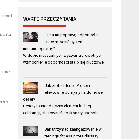
w
stres i
WARTE PRZECZYTANIA
zrostu
Dieta na poprawę odporności –
jak wzmocnić system
immunologiczny?
W dobie nieustannych wyzwań zdrowotnych,
wzmocnienie odporności stało się kluczowe
…
i
może
Jak zrobić deser: Proste i
efektowne pomysły na domowe
desery
siłek
Desery to nieodłączny element każdej
celebracji, ale również doskonały sposób …
Jak utrzymać zaangażowanie w
treningu fitness przez dłuższy