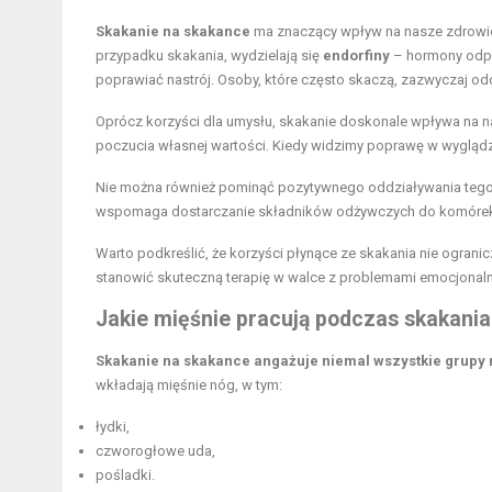
Skakanie na skakance
ma znaczący wpływ na nasze zdrowie 
przypadku skakania, wydzielają się
endorfiny
– hormony odpo
poprawiać nastrój. Osoby, które często skaczą, zazwyczaj od
Oprócz korzyści dla umysłu, skakanie doskonale wpływa na nas
poczucia własnej wartości. Kiedy widzimy poprawę w wyglądzi
Nie można również pominąć pozytywnego oddziaływania tego ć
wspomaga dostarczanie składników odżywczych do komórek skóry
Warto podkreślić, że korzyści płynące ze skakania nie ogranic
stanowić skuteczną terapię w walce z problemami emocjonal
Jakie mięśnie pracują podczas skakani
Skakanie na skakance angażuje niemal wszystkie grupy 
wkładają mięśnie nóg, w tym:
łydki,
czworogłowe uda,
pośladki.