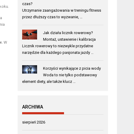
czas?
skoku.
Utrzymanie zaangażowania w treningu fitness
przez dłuższy czas to wyzwanie, …
ha
nia
Jak działa licznik rowerowy?
Montaż, ustawienie i kalibracja
w.
W
Licznik rowerowy to niezwykle przydatne
narzędzie dla każdego pasjonata jazdy …
Korzyści wynikające z picia wody
Woda to nie tylko podstawowy
element diety, ale także klucz …
ARCHIWA
sierpień 2026