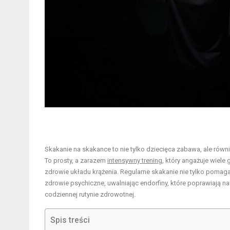
Skakanie na skakance to nie tylko dziecięca zabawa, ale równi
To prosty, a zarazem
intensywny trening
, który angażuje wiel
zdrowie układu krążenia. Regularne skakanie nie tylko pomaga
zdrowie psychiczne, uwalniając endorfiny, które poprawiają nast
codziennej rutynie zdrowotnej.
Spis treści