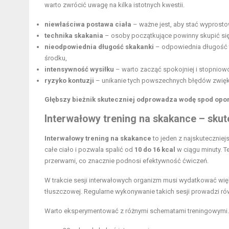
warto zwrócić uwagę na kilka istotnych kwestii.
niewłaściwa postawa ciała
– ważne jest, aby stać wyprosto
technika skakania
– osoby początkujące powinny skupić się 
nieodpowiednia długość skakanki
– odpowiednia długość to
środku,
intensywność wysiłku
– warto zacząć spokojniej i stopniow
ryzyko kontuzji
– unikanie tych powszechnych błędów zwięks
Głębszy bieżnik skuteczniej odprowadza wodę spod opony
Interwałowy trening
na skakance – skute
Interwałowy trening na skakance
to jeden z najskutecznie
całe ciało i pozwala spalić od
10 do 16 kcal
w ciągu minuty. T
przerwami, co znacznie podnosi efektywność ćwiczeń.
W trakcie sesji interwałowych organizm musi wydatkować więk
tłuszczowej. Regularne wykonywanie takich sesji prowadzi ró
Warto eksperymentować z różnymi schematami treningowymi.