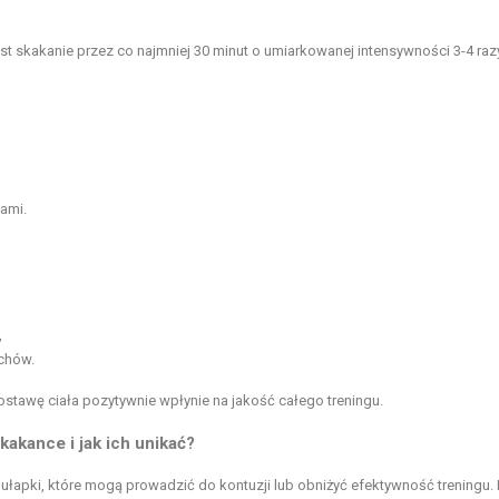
est skakanie przez co najmniej 30 minut o umiarkowanej intensywności 3-4 raz
ami.
,
chów.
stawę ciała pozytywnie wpłynie na jakość całego treningu.
akance i jak ich unikać?
apki, które mogą prowadzić do kontuzji lub obniżyć efektywność treningu.