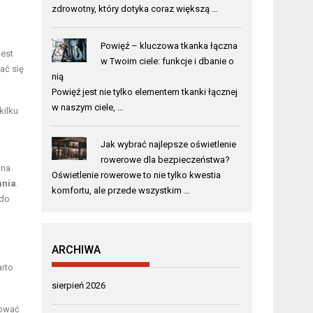
zdrowotny, który dotyka coraz większą …
Powięź – kluczowa tkanka łączna
jest
w Twoim ciele: funkcje i dbanie o
ać się
nią
Powięź jest nie tylko elementem tkanki łącznej
w naszym ciele, …
kilku
Jak wybrać najlepsze oświetlenie
rowerowe dla bezpieczeństwa?
 na
Oświetlenie rowerowe to nie tylko kwestia
ania
.
komfortu, ale przede wszystkim …
 do
ARCHIWA
arto
sierpień 2026
tować