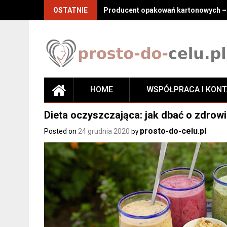
Skip
OSTATNIE
Producent opakowań kartonowych – j
to
content
HOME
WSPÓŁPRACA I KON
Dieta oczyszczająca: jak dbać o zdro
prosto-do-celu.pl
Posted on
24 grudnia 2020
by