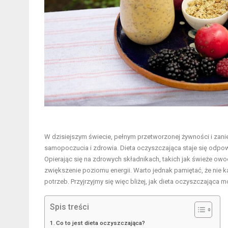
W dzisiejszym świecie, pełnym przetworzonej żywności i za
samopoczucia i zdrowia. Dieta oczyszczająca staje się odpowi
Opierając się na zdrowych składnikach, takich jak świeże owo
zwiększenie poziomu energii. Warto jednak pamiętać, że nie k
potrzeb. Przyjrzyjmy się więc bliżej, jak dieta oczyszczając
Spis treści
Co to jest dieta oczyszczająca?