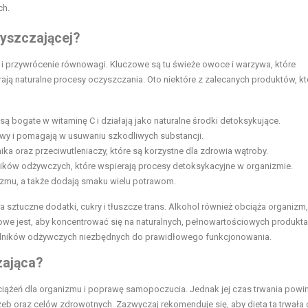
ch.
zyszczającej?
 i przywrócenie równowagi. Kluczowe są tu świeże owoce i warzywa, które
ą naturalne procesy oczyszczania. Oto niektóre z zalecanych produktów, kt
, są bogate w witaminę C i działają jako naturalne środki detoksykujące.
wy i pomagają w usuwaniu szkodliwych substancji.
ika oraz przeciwutleniaczy, które są korzystne dla zdrowia wątroby.
ników odżywczych, które wspierają procesy detoksykacyjne w organizmie.
izmu, a także dodają smaku wielu potrawom.
 sztuczne dodatki, cukry i tłuszcze trans. Alkohol również obciąża organizm
owe jest, aby koncentrować się na naturalnych, pełnowartościowych produkta
ładników odżywczych niezbędnych do prawidłowego funkcjonowania.
zająca?
iążeń dla organizmu i poprawę samopoczucia. Jednak jej czas trwania powin
eb oraz celów zdrowotnych. Zazwyczaj rekomenduje się, aby dieta ta trwała 