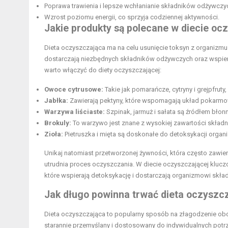
Poprawa trawienia i lepsze wchłanianie składników odżywczy
Wzrost poziomu energii, co sprzyja codziennej aktywności.
Jakie produkty są polecane w diecie oc
Dieta oczyszczająca ma na celu usunięcie toksyn z organizmu
dostarczają niezbędnych składników odżywczych oraz wspieraj
warto włączyć do diety oczyszczającej:
Owoce cytrusowe:
Takie jak pomarańcze, cytryny i grejpfruty
Jabłka:
Zawierają pektyny, które wspomagają układ pokarmo
Warzywa liściaste:
Szpinak, jarmuż i sałata są źródłem błonn
Brokuly:
To warzywo jest znane z wysokiej zawartości skład
Zioła:
Pietruszka i mięta są doskonałe do detoksykacji organ
Unikaj natomiast przetworzonej żywności, która często zawiera
utrudnia proces oczyszczania. W diecie oczyszczającej klucz
które wspierają detoksykację i dostarczają organizmowi sk
Jak długo powinna trwać dieta oczyszc
Dieta oczyszczająca to popularny sposób na złagodzenie obc
starannie przemyślany i dostosowany do indywidualnych potrz