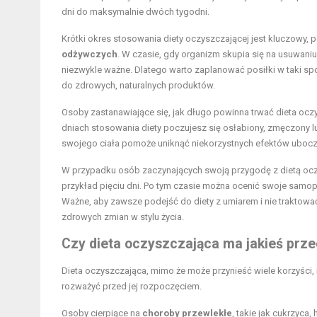
dni do maksymalnie dwóch tygodni.
Krótki okres stosowania diety oczyszczającej jest kluczowy,
odżywczych
. W czasie, gdy organizm skupia się na usuwaniu
niezwykle ważne. Dlatego warto zaplanować posiłki w taki sp
do zdrowych, naturalnych produktów.
Osoby zastanawiające się, jak długo powinna trwać dieta ocz
dniach stosowania diety poczujesz się osłabiony, zmęczony l
swojego ciała pomoże uniknąć niekorzystnych efektów ubocz
W przypadku osób zaczynających swoją przygodę z dietą oc
przykład pięciu dni. Po tym czasie można ocenić swoje sam
Ważne, aby zawsze podejść do diety z umiarem i nie traktować
zdrowych zmian w stylu życia.
Czy dieta oczyszczająca ma jakieś prz
Dieta oczyszczająca, mimo że może przynieść wiele korzyści, 
rozważyć przed jej rozpoczęciem.
Osoby cierpiące na
choroby przewlekłe
, takie jak cukrzyca