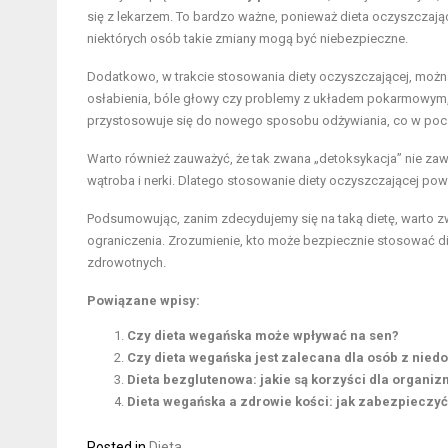
się z lekarzem. To bardzo ważne, ponieważ dieta oczyszczając
niektórych osób takie zmiany mogą być niebezpieczne.
Dodatkowo, w trakcie stosowania diety oczyszczającej, mo
osłabienia, bóle głowy czy problemy z układem pokarmowym,
przystosowuje się do nowego sposobu odżywiania, co w poc
Warto również zauważyć, że tak zwana „detoksykacja” nie zaw
wątroba i nerki. Dlatego stosowanie diety oczyszczającej pow
Podsumowując, zanim zdecydujemy się na taką dietę, warto 
ograniczenia. Zrozumienie, kto może bezpiecznie stosować di
zdrowotnych.
Powiązane wpisy:
Czy dieta wegańska może wpływać na sen?
Czy dieta wegańska jest zalecana dla osób z nied
Dieta bezglutenowa: jakie są korzyści dla organi
Dieta wegańska a zdrowie kości: jak zabezpieczy
Posted in
Dieta