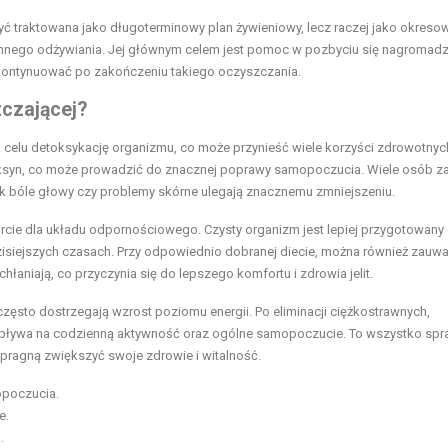
yć traktowana jako długoterminowy plan żywieniowy, lecz raczej jako okreso
ennego odżywiania. Jej głównym celem jest pomoc w pozbyciu się nagromad
ontynuować po zakończeniu takiego oczyszczania.
zczającej?
 celu detoksykację organizmu, co może przynieść wiele korzyści zdrowotnyc
ksyn, co może prowadzić do znacznej poprawy samopoczucia. Wiele osób z
ak bóle głowy czy problemy skórne ulegają znacznemu zmniejszeniu.
arcie dla układu odpornościowego. Czysty organizm jest lepiej przygotowany
 dzisiejszych czasach. Przy odpowiednio dobranej diecie, można również zauw
hłaniają, co przyczynia się do lepszego komfortu i zdrowia jelit.
zęsto dostrzegają wzrost poziomu energii. Po eliminacji ciężkostrawnych,
wpływa na codzienną aktywność oraz ogólne samopoczucie. To wszystko spra
y pragną zwiększyć swoje zdrowie i witalność.
opoczucia.
e.
.