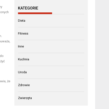
wy
KATEGORIE
zonych
Dieta
Fitness
h.
auważa,
Inne
 do
Kuchnia
ażyć
Uroda
wia, że
Zdrowie
Zwierzęta