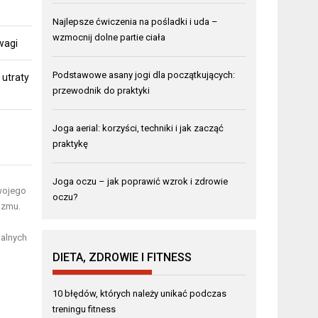
Najlepsze ćwiczenia na pośladki i uda –
wzmocnij dolne partie ciała
 wagi
Podstawowe asany jogi dla początkujących:
 utraty
przewodnik do praktyki
Joga aerial: korzyści, techniki i jak zacząć
praktykę
Joga oczu – jak poprawić wzrok i zdrowie
wojego
oczu?
izmu.
ualnych
DIETA, ZDROWIE I FITNESS
10 błędów, których należy unikać podczas
treningu fitness