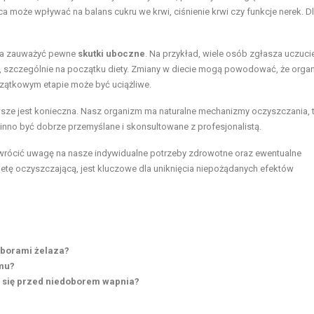
a może wpływać na balans cukru we krwi, ciśnienie krwi czy funkcje nerek. D
żna zauważyć pewne
skutki uboczne
. Na przykład, wiele osób zgłasza uczuci
 szczególnie na początku diety. Zmiany w diecie mogą powodować, że orga
zątkowym etapie może być uciążliwe.
sze jest konieczna. Nasz organizm ma naturalne mechanizmy oczyszczania, t
inno być dobrze przemyślane i skonsultowane z profesjonalistą.
zwrócić uwagę na nasze indywidualne potrzeby zdrowotne oraz ewentualne
etę oczyszczającą, jest kluczowe dla uniknięcia niepożądanych efektów
oborami żelaza?
zmu?
ć się przed niedoborem wapnia?