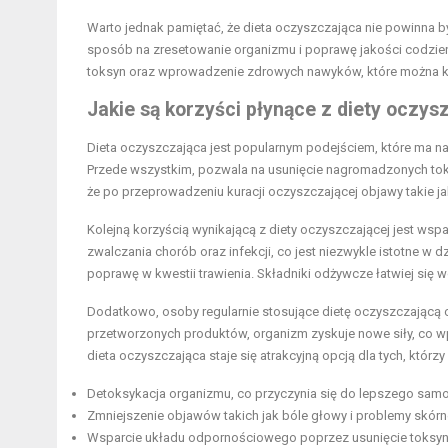
Warto jednak pamiętać, że dieta oczyszczająca nie powinna b
sposób na zresetowanie organizmu i poprawę jakości codzi
toksyn oraz wprowadzenie zdrowych nawyków, które można k
Jakie są korzyści płynące z diety oczys
Dieta oczyszczająca jest popularnym podejściem, które ma na
Przede wszystkim, pozwala na usunięcie nagromadzonych to
że po przeprowadzeniu kuracji oczyszczającej objawy takie j
Kolejną korzyścią wynikającą z diety oczyszczającej jest wsp
zwalczania chorób oraz infekcji, co jest niezwykle istotne w
poprawę w kwestii trawienia. Składniki odżywcze łatwiej się wc
Dodatkowo, osoby regularnie stosujące dietę oczyszczającą c
przetworzonych produktów, organizm zyskuje nowe siły, co 
dieta oczyszczająca staje się atrakcyjną opcją dla tych, którz
Detoksykacja organizmu, co przyczynia się do lepszego sam
Zmniejszenie objawów takich jak bóle głowy i problemy skórn
Wsparcie układu odpornościowego poprzez usunięcie toksyn