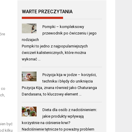
WARTE PRZECZYTANIA
Pompki – kompleksowy
przewodnik po ćwiczeniu i jego
óre
rodzajach
Pompki to jedno z najpopularniejszych
ćwiczeń kalistenicznych, które można
wykonać …
Pozycja kija w jodze – korzyści,
technika i błędy do uniknięcia
Pozycja Kija, znana również jako Chaturanga
, co
Dandasana, to kluczowy element …
ch,
Dieta dla osób z nadciśnieniem:
jakie produkty wpływają
korzystnie na ciśnienie krwi?
ien być
Nadciśnienie tętnicze to poważny problem
od kilku