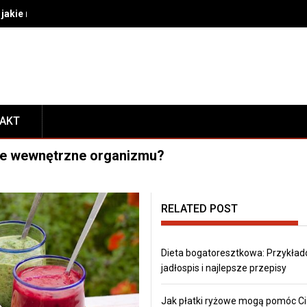
akie rozwiązania wybrać do bezpiecznego transportu i prezentacj
TAKT
wie wewnętrzne organizmu?
RELATED POST
Dieta bogatoresztkowa: Przykła
jadłospis i najlepsze przepisy
Jak płatki ryżowe mogą pomóc Ci