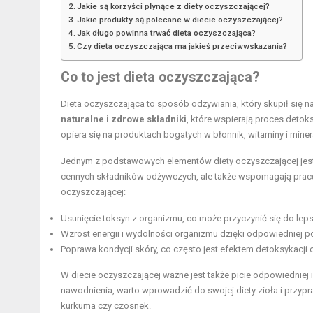
Jakie są korzyści płynące z diety oczyszczającej?
Jakie produkty są polecane w diecie oczyszczającej?
Jak długo powinna trwać dieta oczyszczająca?
Czy dieta oczyszczająca ma jakieś przeciwwskazania?
Co to jest dieta oczyszczająca?
Dieta oczyszczająca to sposób odżywiania, który skupił się n
naturalne i zdrowe składniki
, które wspierają proces detok
opiera się na produktach bogatych w błonnik, witaminy i miner
Jednym z podstawowych elementów diety oczyszczającej jest 
cennych składników odżywczych, ale także wspomagają pracę
oczyszczającej:
Usunięcie toksyn z organizmu, co może przyczynić się do le
Wzrost energii i wydolności organizmu dzięki odpowiedniej 
Poprawa kondycji skóry, co często jest efektem detoksykacji 
W diecie oczyszczającej ważne jest także picie odpowiednie
nawodnienia, warto wprowadzić do swojej diety zioła i przyp
kurkuma czy czosnek.