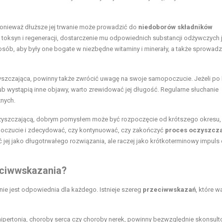
 ponieważ dłuższe jej trwanie może prowadzić do
niedoborów składników
 toksyn i regeneracji, dostarczenie mu odpowiednich substancji odżywczych 
osób, aby były one bogate w niezbędne witaminy i minerały, a także sprowadz
yszczająca, powinny także zwrócić uwagę na swoje samopoczucie. Jeżeli po 
ub wystąpią inne objawy, warto zrewidować jej długość. Regularne słuchanie
nych.
zyszczającą, dobrym pomysłem może być rozpoczęcie od krótszego okresu,
opoczucie i zdecydować, czy kontynuować, czy zakończyć
proces oczyszcz
 jej jako długotrwałego rozwiązania, ale raczej jako krótkoterminowy impuls
eciwwskazania?
nie jest odpowiednia dla każdego. Istnieje szereg
przeciwwskazań
, które w
, hipertonia, choroby serca czy choroby nerek, powinny bezwzględnie skonsul