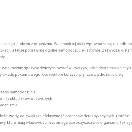
a usunięciu toksyn z organizmu. W ramach tej diety wprowadza się do jadłosp
sykacji, a także poprawiają ogólne samopoczucie i zdrowie. Zazwyczaj dieta 
ały.
zwiększenie spożycia świeżych owoców i warzyw, które dostarczają nie tylk
 układu pokarmowego. Oto niektóre korzyści płynące z wdrożenia diety
pszego samopoczucia.
podaży składników odżywczych.
organizmu.
j ilości wody, co zwiększa efektywność procesów detoksykacyjnych. Oprócz
rawy, które mają właściwości wspomagające oczyszczanie organizmu, takie jak