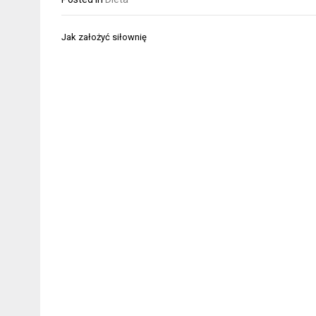
Nawigacja
Jak założyć siłownię
wpisu