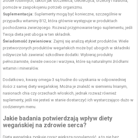
źródeł roślinnych, takich jak soczewica, ciecierzyca, orzechy i nasiona,
pomoże w zaspokojeniu potrzeb organizmu.
Suplementacja:
Suplementy mogą być konieczne, szczególnie w
przypadku witaminy B12, która głównie występuje w produktach
pochodzenia zwierzęcego. Rozważ przyjmowanie tego suplementu, jeśli
Twoja dieta jest uboga w ten składnik.
Świadomość żywieniowa:
Zajmij się analizą etykiet produktów. Wiele
przetworzonych produktów wegańskich może być ubogich w składniki
odżywcze lub zawierać szkodliwe dodatki. Wybieraj produkty
pełnoziarniste, świeże owoce i warzywa, które są naturalnymi źródłami
witamin i minerałów.
Dodatkowo, kwasy omega-3 są trudne do uzyskania w odpowiedniej
ilości z samej diety wegańskiej. Można je znaleźć w siemieniu lnianym,
nasionach chia czy orzechach włoskich, jednak rozważ również
suplementy, jeśli nie jesteś w stanie dostarczyć ich wystarczająco dużo w
codziennym menu.
Jakie badania potwierdzają wpływ diety
wegańskiej na zdrowie serca?
Dieta wegańska zyskuje coraz większą popularność, a to nie bez