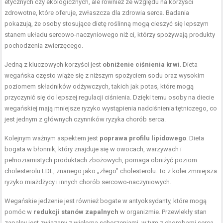
etycznych czy ekologicznych, ale również ze względu na korzyści
zdrowotne, które oferuje, zwłaszcza dla zdrowia serca. Badania
pokazują, że osoby stosujące dietę roślinną mogą cieszyć się lepszym
stanem układu sercowo-naczyniowego niż ci, którzy spożywają produkty
pochodzenia zwierzęcego.
Jedną z kluczowych korzyści jest
obniżenie ciśnienia krwi
. Dieta
wegańska często wiąże się z niższym spożyciem sodu oraz wysokim
poziomem składników odżywczych, takich jak potas, które mogą
przyczynić się do lepszej regulacji ciśnienia. Dzięki temu osoby na diecie
wegańskiej mają mniejsze ryzyko wystąpienia nadciśnienia tętniczego, co
jest jednym z głównych czynników ryzyka chorób serca.
Kolejnym ważnym aspektem jest
poprawa profilu lipidowego
. Dieta
bogata w błonnik, który znajduje się w owocach, warzywach i
pełnoziarnistych produktach zbożowych, pomaga obniżyć poziom
cholesterolu LDL, znanego jako „złego” cholesterolu. To z kolei zmniejsza
ryzyko miażdżycy i innych chorób sercowo-naczyniowych.
Wegańskie jedzenie jest również bogate w antyoksydanty, które mogą
pomóc w
redukcji stanów zapalnych
w organizmie. Przewlekły stan
zapalny jest związany z wieloma schorzeniami, w tym z chorobami serca.