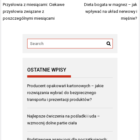
Nawigacja
Przysłowia z miesiącami: Ciekawe
Dieta bogata w magnez – jak
wpisu
przysłowia związane z
wpływać na układ nerwowy i
poszczególnymi miesiącami
mięśnie?
OSTATNIE WPISY
Producent opakowań kartonowych – jakie
rozwiązania wybrać do bezpiecznego
transportu i prezentacji produktów?
Najlepsze ćwiczenia na pośladki i uda –
wzmocnij dolne partie ciała
Podstawowe asany jogi dla początkujących: