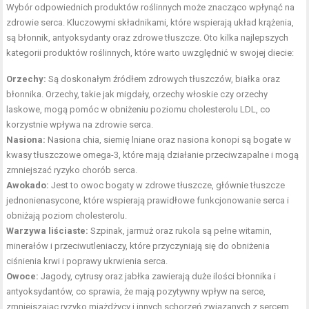
Wybór odpowiednich produktów roślinnych może znacząco wpłynąć na
zdrowie serca. Kluczowymi składnikami, które wspierają układ krążenia,
są błonnik, antyoksydanty oraz zdrowe tłuszcze. Oto kilka najlepszych
kategorii produktów roślinnych, które warto uwzględnić w swojej diecie:
Orzechy:
Są doskonałym źródłem zdrowych tłuszczów, białka oraz
błonnika. Orzechy, takie jak migdały, orzechy włoskie czy orzechy
laskowe, mogą pomóc w obniżeniu poziomu cholesterolu LDL, co
korzystnie wpływa na zdrowie serca.
Nasiona:
Nasiona chia, siemię lniane oraz nasiona konopi są bogate w
kwasy tłuszczowe omega-3, które mają działanie przeciwzapalne i mogą
zmniejszać ryzyko chorób serca.
Awokado:
Jest to owoc bogaty w zdrowe tłuszcze, głównie tłuszcze
jednonienasycone, które wspierają prawidłowe funkcjonowanie serca i
obniżają poziom cholesterolu.
Warzywa liściaste:
Szpinak, jarmuż oraz rukola są pełne witamin,
minerałów i przeciwutleniaczy, które przyczyniają się do obniżenia
ciśnienia krwi i poprawy ukrwienia serca.
Owoce:
Jagody, cytrusy oraz jabłka zawierają duże ilości błonnika i
antyoksydantów, co sprawia, że mają pozytywny wpływ na serce,
zmniejszając ryzyko miażdżycy i innych schorzeń związanych z sercem.