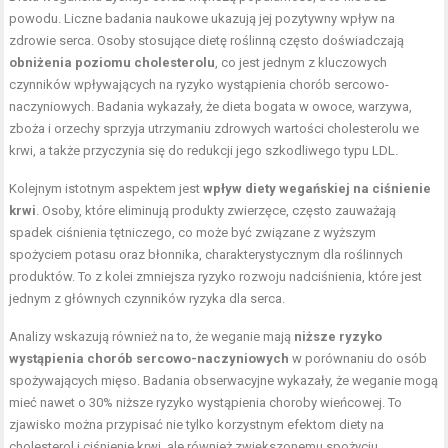
powodu. Liczne badania naukowe ukazują jej pozytywny wpływ na
zdrowie serca. Osoby stosujące dietę roślinną często doświadczają
obniżenia poziomu cholesterolu
, co jest jednym z kluczowych
czynników wpływających na ryzyko wystąpienia chorób sercowo-
naczyniowych. Badania wykazały, że dieta bogata w owoce, warzywa,
zboża i orzechy sprzyja utrzymaniu zdrowych wartości cholesterolu we
krwi, a także przyczynia się do redukcji jego szkodliwego typu LDL.
Kolejnym istotnym aspektem jest
wpływ diety wegańskiej na ciśnienie
krwi
. Osoby, które eliminują produkty zwierzęce, często zauważają
spadek ciśnienia tętniczego, co może być związane z wyższym
spożyciem potasu oraz błonnika, charakterystycznym dla roślinnych
produktów. To z kolei zmniejsza ryzyko rozwoju nadciśnienia, które jest
jednym z głównych czynników ryzyka dla serca.
Analizy wskazują również na to, że weganie mają
niższe ryzyko
wystąpienia chorób sercowo-naczyniowych
w porównaniu do osób
spożywających mięso. Badania obserwacyjne wykazały, że weganie mogą
mieć nawet o 30% niższe ryzyko wystąpienia choroby wieńcowej. To
zjawisko można przypisać nie tylko korzystnym efektom diety na
cholesterol i ciśnienie krwi, ale również zwiększonemu spożyciu