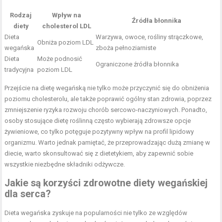
Rodzaj
Wpływ na
Źródła błonnika
diety
cholesterol LDL
Dieta
Warzywa, owoce, rośliny strączkowe,
Obniża poziom LDL
wegańska
zboża pełnoziarniste
Dieta
Może podnosić
Ograniczone źródła błonnika
tradycyjna
poziom LDL
Przejście na dietę wegańską nie tylko może przyczynić się do obniżenia
poziomu cholesterolu, ale także poprawić ogólny stan zdrowia, poprzez
zmniejszenie ryzyka rozwoju chorób sercowo-naczyniowych. Ponadto,
osoby stosujące dietę roślinną często wybierają zdrowsze opcje
żywieniowe, co tylko potęguje pozytywny wpływ na profil lipidowy
organizmu. Warto jednak pamiętać, że przeprowadzając dużą zmianę w
diecie, warto skonsultować się z dietetykiem, aby zapewnić sobie
wszystkie niezbędne składniki odżywcze.
Jakie są korzyści zdrowotne diety wegańskiej
dla serca?
Dieta wegańska zyskuje na popularności nie tylko ze względów