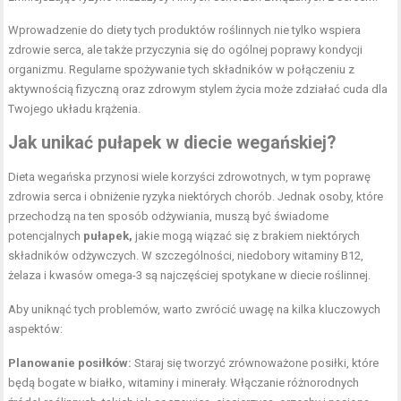
Wprowadzenie do diety tych produktów roślinnych nie tylko wspiera
zdrowie serca, ale także przyczynia się do ogólnej poprawy kondycji
organizmu. Regularne spożywanie tych składników w połączeniu z
aktywnością fizyczną oraz zdrowym stylem życia może zdziałać cuda dla
Twojego układu krążenia.
Jak unikać pułapek w diecie wegańskiej?
Dieta wegańska przynosi wiele korzyści zdrowotnych, w tym poprawę
zdrowia serca i obniżenie ryzyka niektórych chorób. Jednak osoby, które
przechodzą na ten sposób odżywiania, muszą być świadome
potencjalnych
pułapek,
jakie mogą wiązać się z brakiem niektórych
składników odżywczych. W szczególności, niedobory witaminy B12,
żelaza i kwasów omega-3 są najczęściej spotykane w diecie roślinnej.
Aby uniknąć tych problemów, warto zwrócić uwagę na kilka kluczowych
aspektów:
Planowanie posiłków:
Staraj się tworzyć zrównoważone posiłki, które
będą bogate w białko, witaminy i minerały. Włączanie różnorodnych