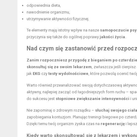
odpowiednia dieta,
nawodnienie organizmu,
utrzymywanie aktywności fizycznej.
Te elementy mają istotny wpływ na nasze
samopoczucie psy
przyczynia się także do ogólnej poprawy
jakości życia
.
Nad czym się zastanowić przed rozpocz
Zanim rozpoczniesz przygodę z bieganiem po czterdzi
skonsultuj się ze swoim lekarzem
, zwłaszcza jeśli cierpis
jak
EKG
czy
testy wydolnościowe
, które pozwolą ocenić tw
Warto również przeanalizować swoją dotychczasową aktywność
aktywny, najlepiej zacząć od łagodniejszych form ruchu – sp
do sukcesu jest
stopniowe zwiększanie intensywności
i un
Nie zapominaj o zdrowym rozsądku –
słuchaj swojego ciał
zapobiegania kontuzjom. Planując treningi biegowe po czter
Dzięki temu twój organizm zyska czas na
regenerację
i leps
Kiedy warto skonsultować się z lekarzem i wyko