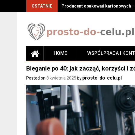
Skip
OSTATNIE
Producent opakowań kartonowych – j
to
content
HOME
WSPÓŁPRACA I KON
Bieganie po 40: jak zacząć, korzyści i 
prosto-do-celu.pl
Posted on
8 kwietnia 2025
by