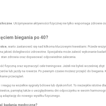
chiczne
. Utrzymywanie aktywności fizycznej nie tylko wspomaga zdrowie cia
ęciem biegania po 40?
estce
, warto zastanowić się nad kilkoma kluczowymi kwestiami. Przede wszy
z na jakieś dolegliwości zdrowotne. Specjalista może zalecić wykonanie badań
ój stan zdrowia oraz dopasować odpowiednie zalecenia.
 fizyczną oraz wyznaczyć cele treningowe. Jeżeli nie byłeś wcześniej zbyt
acerów lub jazdy na rowerze. Po pewnym czasie możesz przejść do biegania.
ikanie przeciążeń.
a
i reaguj na wszelkie sygnały bólowe lub dyskomfort. To niezwykle istotne dla
dziestce, pamiętaj także o uwzględnieniu dni odpoczynku w swoim harmonogr
zą adaptację do nowego wysiłku fizycznego.
nać badania medyczne?