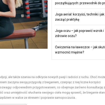
początkujących: przewodnik do pr
Joga aerial: korzyści, techniki i jak
zacząć praktykę
Joga oczu – jak poprawić wzrok i
zdrowie oczu?
Ćwiczenia na ławeczce – jak skut
wzmocnić mięśnie?
ycji, ale także szansa na odkrycie nowych pasji i radości z ruchu. Choć może
iem zaczyna swoją przygodę z bieganiem, czerpiąc z niej liczne korzyści
z rozwagą i odpowiednim przygotowaniem, co obejmuje zarówno konsultację 
ść oraz umiejętność słuchania swojego ciała mogą sprawić, że bieganie stani
narzędziem w walce ze stresem i poprawie samopoczucia.