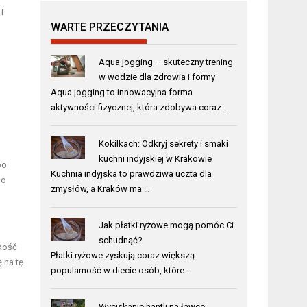
i
WARTE PRZECZYTANIA
Aqua jogging – skuteczny trening
w wodzie dla zdrowia i formy
Aqua jogging to innowacyjna forma
aktywności fizycznej, która zdobywa coraz …
Kokilkach: Odkryj sekrety i smaki
kuchni indyjskiej w Krakowie
po
Kuchnia indyjska to prawdziwa uczta dla
go
zmysłów, a Kraków ma …
Jak płatki ryżowe mogą pomóc Ci
schudnąć?
kość
Płatki ryżowe zyskują coraz większą
 na tę
popularność w diecie osób, które …
Wyciskanie hantli na ławce