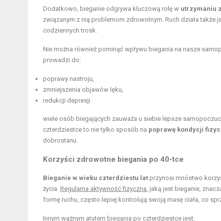
Dodatkowo, bieganie odgrywa kluczową rolę w
utrzymaniu z
związanym z nią problemom zdrowotnym. Ruch działa także ja
codziennych trosk.
Nie można również pominąć wpływu biegania na nasze samopoc
prowadzi do:
poprawy nastroju,
zmniejszenia objawów lęku,
redukcji depresji.
wiele osób biegających zauważa u siebie lepsze samopoczucie
czterdziestce to nie tylko sposób na
poprawę kondycji fizy
dobrostanu.
Korzyści zdrowotne biegania
po 40-tce
Bieganie w wieku czterdziestu lat
przynosi mnóstwo korzyś
życia.
Regularna aktywność fizyczna
, jaką jest bieganie, zna
formę ruchu, często lepiej kontrolują swoją masę ciała, co sp
Innym ważnym atutem biegania po czterdziestce jest: