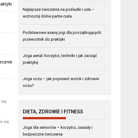
aktyki
Najlepsze ćwiczenia na pośladki i uda –
wzmocnij dolne partie ciała
Podstawowe asany jogi dla początkujących:
przewodnik do praktyki
Joga aerial: korzyści, techniki i jak zacząć
ecznie
praktykę
Joga oczu – jak poprawić wzrok i zdrowie
oczu?
 się
DIETA, ZDROWIE I FITNESS
z
e się
Joga dla seniorów – korzyści, zasady i
bezpieczne ćwiczenia