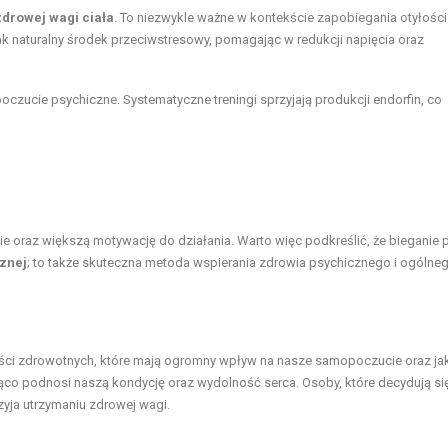
drowej wagi ciała
. To niezwykle ważne w kontekście zapobiegania otyłości 
k naturalny środek przeciwstresowy, pomagając w redukcji napięcia oraz
zucie psychiczne. Systematyczne treningi sprzyjają produkcji endorfin, co
 oraz większą motywację do działania. Warto więc podkreślić, że bieganie 
cznej
; to także skuteczna metoda wspierania zdrowia psychicznego i ogólne
ci zdrowotnych, które mają ogromny wpływ na nasze samopoczucie oraz ja
cząco podnosi naszą kondycję oraz wydolność serca. Osoby, które decydują się
rzyja utrzymaniu zdrowej wagi.