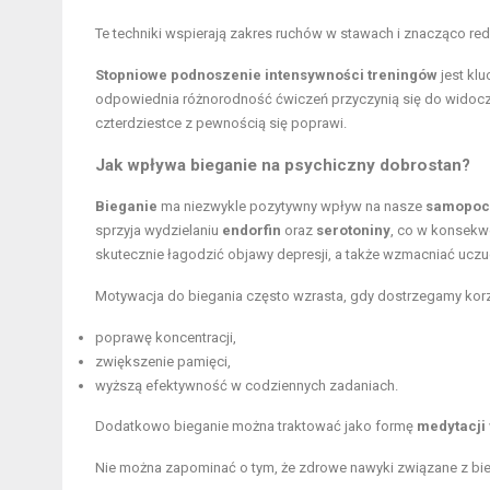
Te techniki wspierają zakres ruchów w stawach i znacząco redu
Stopniowe podnoszenie intensywności treningów
jest kl
odpowiednia różnorodność ćwiczeń przyczynią się do widoczn
czterdziestce z pewnością się poprawi.
Jak wpływa bieganie na psychiczny dobrostan?
Bieganie
ma niezwykle pozytywny wpływ na nasze
samopoc
sprzyja wydzielaniu
endorfin
oraz
serotoniny
, co w konsekwe
skutecznie łagodzić objawy depresji, a także wzmacniać ucz
Motywacja do biegania często wzrasta, gdy dostrzegamy korzyś
poprawę koncentracji,
zwiększenie pamięci,
wyższą efektywność w codziennych zadaniach.
Dodatkowo bieganie można traktować jako formę
medytacji
Nie można zapominać o tym, że zdrowe nawyki związane z bieg