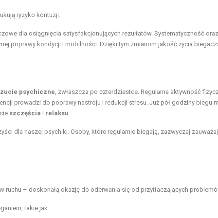
kują ryzyko kontuzji.
uczowe dla osiągnięcia satysfakcjonujących rezultatów. Systematyczność ora
ej poprawy kondycji i mobilności. Dzięki tym zmianom jakość życia biegacz
zucie psychiczne
, zwłaszcza po czterdziestce. Regularna aktywność fizyc
ncji prowadzi do poprawy nastroju i redukcji stresu. Już pół godziny biegu 
ucie
szczęścia
i
relaksu
.
ci dla naszej psychiki. Osoby, które regularnie biegają, zazwyczaj zauważaj
w ruchu – doskonałą okazję do oderwania się od przytłaczających problemó
aniem, takie jak: