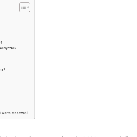
0?
 medyczne?
lna?
i warto stosować?