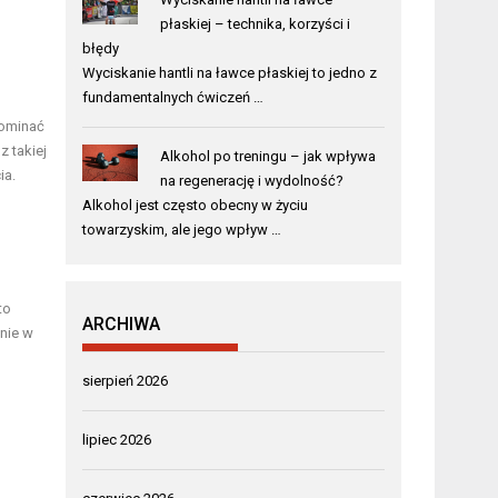
płaskiej – technika, korzyści i
błędy
Wyciskanie hantli na ławce płaskiej to jedno z
fundamentalnych ćwiczeń …
pominać
 takiej
Alkohol po treningu – jak wpływa
ia.
na regenerację i wydolność?
Alkohol jest często obecny w życiu
towarzyskim, ale jego wpływ …
to
ARCHIWA
nie w
sierpień 2026
lipiec 2026