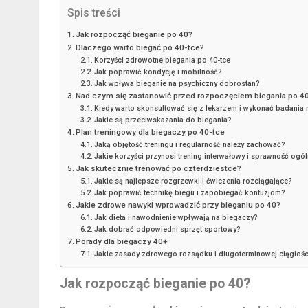
Spis treści
Jak rozpocząć bieganie po 40?
Dlaczego warto biegać po 40-tce?
Korzyści zdrowotne biegania po 40-tce
Jak poprawić kondycję i mobilność?
Jak wpływa bieganie na psychiczny dobrostan?
Nad czym się zastanowić przed rozpoczęciem biegania po 4
Kiedy warto skonsultować się z lekarzem i wykonać badania
Jakie są przeciwskazania do biegania?
Plan treningowy dla biegaczy po 40-tce
Jaką objętość treningu i regularność należy zachować?
Jakie korzyści przynosi trening interwałowy i sprawność ogó
Jak skutecznie trenować po czterdziestce?
Jakie są najlepsze rozgrzewki i ćwiczenia rozciągające?
Jak poprawić technikę biegu i zapobiegać kontuzjom?
Jakie zdrowe nawyki wprowadzić przy bieganiu po 40?
Jak dieta i nawodnienie wpływają na biegaczy?
Jak dobrać odpowiedni sprzęt sportowy?
Porady dla biegaczy 40+
Jakie zasady zdrowego rozsądku i długoterminowej ciągłośc
Jak rozpocząć bieganie po 40?