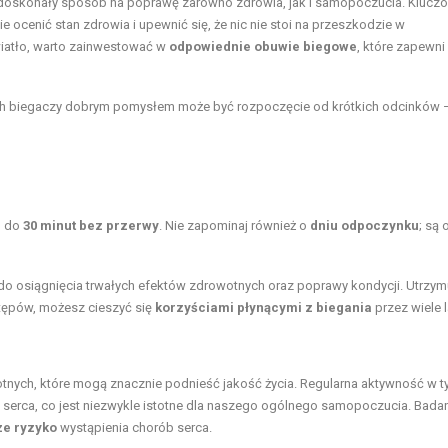
doskonały sposób na poprawę zarówno zdrowia, jak i samopoczucia. Kluc
ie ocenić stan zdrowia i upewnić się, że nic nie stoi na przeszkodzie w
wiatło, warto zainwestować w
odpowiednie obuwie biegowe
, które zapewni
ych biegaczy dobrym pomysłem może być rozpoczęcie od krótkich odcinków 
u do
30 minut bez przerwy
. Nie zapominaj również o
dniu odpoczynku
; są 
do osiągnięcia trwałych efektów zdrowotnych oraz poprawy kondycji. Utrzym
tępów, możesz cieszyć się
korzyściami płynącymi z biegania
przez wiele l
tnych, które mogą znacznie podnieść jakość życia. Regularna aktywność w 
 serca, co jest niezwykle istotne dla naszego ogólnego samopoczucia. Bada
ze ryzyko
wystąpienia chorób serca.