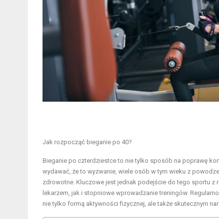
Jak rozpocząć bieganie po 40?
Bieganie po czterdziestce to nie tylko sposób na poprawę kond
wydawać, że to wyzwanie, wiele osób w tym wieku z powodzen
zdrowotne. Kluczowe jest jednak podejście do tego sportu 
lekarzem, jak i stopniowe wprowadzanie treningów. Regularno
nie tylko formą aktywności fizycznej, ale także skutecznym 