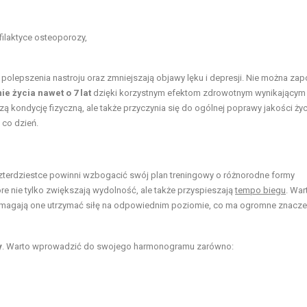
ilaktyce osteoporozy,
 polepszenia nastroju oraz zmniejszają objawy lęku i depresji. Nie można za
e życia nawet o 7 lat
dzięki korzystnym efektom zdrowotnym wynikającym z
ą kondycję fizyczną, ale także przyczynia się do ogólnej poprawy jakości życ
 co dzień.
zterdziestce powinni wzbogacić swój plan treningowy o różnorodne formy
tóre nie tylko zwiększają wydolność, ale także przyspieszają
tempo biegu
. War
magają one utrzymać siłę na odpowiednim poziomie, co ma ogromne znacze
y
. Warto wprowadzić do swojego harmonogramu zarówno: