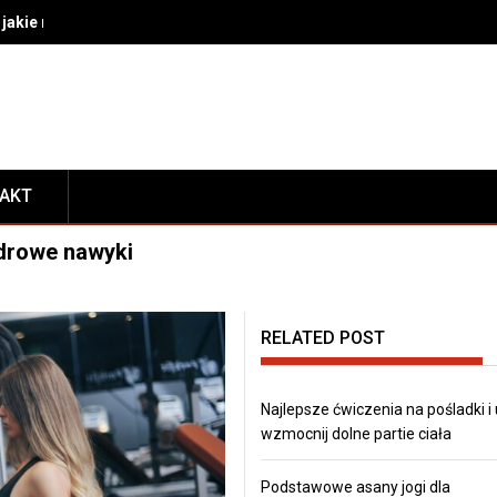
akie rozwiązania wybrać do bezpiecznego transportu i prezentacj
TAKT
zdrowe nawyki
RELATED POST
Najlepsze ćwiczenia na pośladki i
wzmocnij dolne partie ciała
Podstawowe asany jogi dla