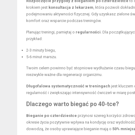
Rozpoczęcie przygody z bieganiem po czterdziestce
to 
krokiem jest
konsultacja z lekarzem
, która pozwoli dokładn
podejmowaniu aktywności fizycznej. Gdy uzyskasz zielone ś
komfort oraz wsparcie podczas treningów.
Planując treningi, pamiętaj o
regularności
. Dla początkując
przykład:
2-3 minuty biegu,
5-6 minut marszu.
Twoim celem powinno być stopniowe wydłużanie czasu bieg
niezwykle ważne dla regeneracji organizmu.
Długofalowa systematyczność w treningach
jest kluczem 
regularność i zwiększając intensywność ćwiczeń w miarę pos
Dlaczego warto biegać
po 40-tce?
Bieganie po czterdziestce
przynosi szereg korzyści zdrowo
okresie życia pozytywnie wpływa na kondycję oraz wydolność
dowodzą, że osoby uprawiające bieganie mają o
50% mniejs