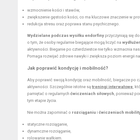
wzmocnienie kości i stawów,
zwiększenie gęstości kości, co ma kluczowe znaczenie w prof
redukcja stresu oraz poprawa stanu psychicznego.
Wydzielane podczas wysiłku endorfiny
przyczyniają się do
o tym, że osoby regularnie biegające mogą liczyć na
wydłużeni
aktywności. Bieganie po czterdziestce nie tylko wzmacnia nasz
Pomaga rozwijać zdrowe nawyki i zwiększa poziom energii na
Jak poprawić kondycję
i mobilność?
Aby poprawić swoją kondycję oraz mobilność, biegacze po c
aktywności. Szczególnie istotne są
treningi interwałowe
, k
pamiętać o regularnych
ćwiczeniach siłowych
, ponieważ po
tym etapie życia.
Nie można zapominać o
rozciąganiu
i
ćwiczeniach mobilit
statyczne rozciąganie,
dynamczne rozciąganie,
rolowanie wałkiem.