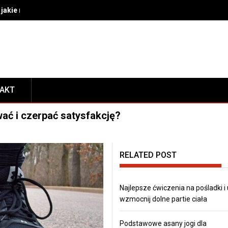
akie rozwiązania wybrać do bezpiecznego transportu i prezentacj
TAKT
ać i czerpać satysfakcję?
RELATED POST
Najlepsze ćwiczenia na pośladki i
wzmocnij dolne partie ciała
Podstawowe asany jogi dla