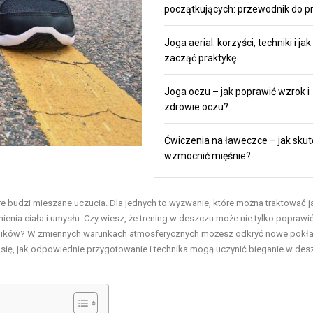
początkujących: przewodnik do pr
Joga aerial: korzyści, techniki i jak
zacząć praktykę
Joga oczu – jak poprawić wzrok i
zdrowie oczu?
Ćwiczenia na ławeczce – jak skut
wzmocnić mięśnie?
re budzi mieszane uczucia. Dla jednych to wyzwanie, które można traktować j
enia ciała i umysłu. Czy wiesz, że trening w deszczu może nie tylko poprawi
wyników? W zmiennych warunkach atmosferycznych możesz odkryć nowe pokł
aj się, jak odpowiednie przygotowanie i technika mogą uczynić bieganie w des