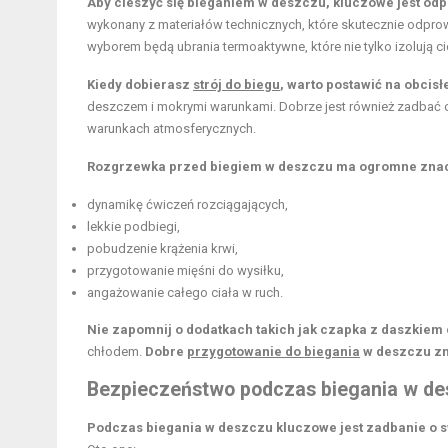
Aby cieszyć się bieganiem w deszczu, kluczowe jest od
wykonany z materiałów technicznych, które skutecznie odpro
wyborem będą ubrania termoaktywne, które nie tylko izolują ci
Kiedy dobierasz
strój do biegu
, warto postawić na obcisł
deszczem i mokrymi warunkami. Dobrze jest również zadbać 
warunkach atmosferycznych.
Rozgrzewka przed biegiem w deszczu ma ogromne znac
dynamikę ćwiczeń rozciągających,
lekkie podbiegi,
pobudzenie krążenia krwi,
przygotowanie mięśni do wysiłku,
angażowanie całego ciała w ruch.
Nie zapomnij o dodatkach takich jak czapka z daszkiem
chłodem.
Dobre
przygotowanie do biegania
w deszczu zn
Bezpieczeństwo podczas biegania
w des
Podczas biegania w deszczu kluczowe jest zadbanie o 