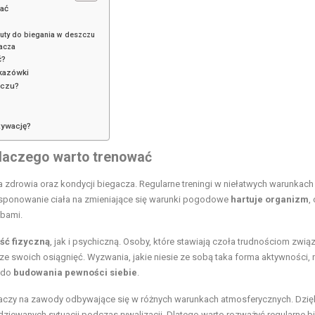
wać
ty do biegania w deszczu
gacza
ć?
kazówki
zczu?
tywację?
laczego warto trenować
 zdrowia oraz kondycji biegacza. Regularne treningi w niełatwych warunkach
ponowanie ciała na zmieniające się warunki pogodowe
hartuje organizm
,
obami.
ść fizyczną
, jak i psychiczną. Osoby, które stawiają czoła trudnościom zwi
ze swoich osiągnięć. Wyzwania, jakie niesie ze sobą taka forma aktywności, n
ę do
budowania pewności siebie
.
aczy na zawody odbywające się w różnych warunkach atmosferycznych. Dzię
dziewanych sytuacji podczas rywalizacji. Dlatego warto rozważyć
regularne b