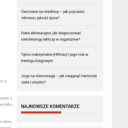
Ćwiczenia na miednicę – jak poprawić
zdrowie i jakość życia?
Dieta eliminacyjna: jak diagnozować
nietolerancję laktozy w organizmie?
Tętno maksymalne (HRmax) i jego rola w
treningu biegowym
Joga na równowagę – jak osiągnąć harmonię
 co z
ciała i umysłu?
ązanym z
ie tylko
NAJNOWSZE KOMENTARZE
ki temu
ieganie