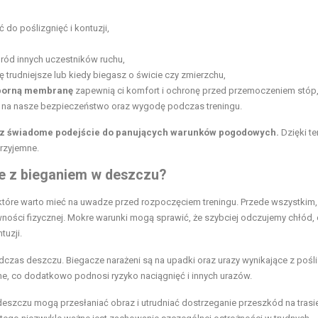
 do poślizgnięć i kontuzji,
ód innych uczestników ruchu,
ę trudniejsze lub kiedy biegasz o świcie czy zmierzchu,
orną membranę
zapewnią ci komfort i ochronę przed przemoczeniem stóp
 na nasze bezpieczeństwo oraz wygodę podczas treningu.
raz świadome podejście do panujących warunków pogodowych.
Dzięki t
przyjemne.
ne z bieganiem w deszczu?
które warto mieć na uwadze przed rozpoczęciem treningu. Przede wszystkim
ności fizycznej. Mokre warunki mogą sprawić, że szybciej odczujemy chłód,
tuzji.
czas deszczu. Biegacze narażeni są na upadki oraz urazy wynikające z pośli
ne, co dodatkowo podnosi ryzyko naciągnięć i innych urazów.
eszczu mogą przesłaniać obraz i utrudniać dostrzeganie przeszkód na trasie