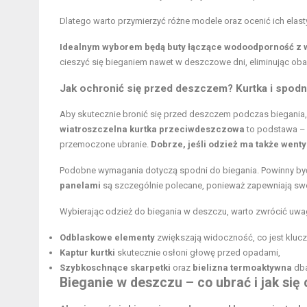
Dlatego warto przymierzyć różne modele oraz ocenić ich elast
Idealnym wyborem będą buty łączące wodoodporność z 
cieszyć się bieganiem nawet w deszczowe dni, eliminując oba
Jak ochronić się przed deszczem? Kurtka i spodn
Aby skutecznie bronić się przed deszczem podczas biegania,
wiatroszczelna kurtka przeciwdeszczowa
to podstawa – d
przemoczone ubranie.
Dobrze, jeśli odzież ma także wenty
Podobne wymagania dotyczą spodni do biegania. Powinny b
panelami
są szczególnie polecane, ponieważ zapewniają sw
Wybierając odzież do biegania w deszczu, warto zwrócić uw
Odblaskowe elementy
zwiększają widoczność, co jest kluc
Kaptur kurtki
skutecznie osłoni głowę przed opadami,
Szybkoschnące skarpetki
oraz
bielizna termoaktywna
dba
Bieganie w deszczu – co ubrać i jak si