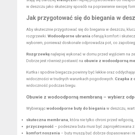
w deszczu jako skuteczny sposób na poprawienie swojej form
Jak przygotować się do biegania w des
Aby skutecznie przygotować się do biegania w deszczu, kluc
rozgrzewki.
Wodoodporne ubrania
oferują komfort i skutec
wyborem, ponieważ doskonale odprowadza pot, co zapobiega
Rozgrzewkę
najlepiej wykonać w domu przed wyjściem na ze
Dobrze jest również postawić na
obuwie z wodoodporną m
Kurtka i spodnie biegacza powinny być lekkie oraz oddychaj
widoczności w trudnych warunkach pogodowych.
Czapka z 
widoczność podczas biegu.
Obuwie z wodoodporną membraną – wybierz odpo
Wybierając
wodoodporne buty do biegania
w deszczu, wart
skuteczna membrana
, która nie tylko chroni przed wilgoci
przyczepność
– podeszwa buta musi być zaprojektowana z m
komfort noszenia
– buty muszą być dobrze dopasowane i n