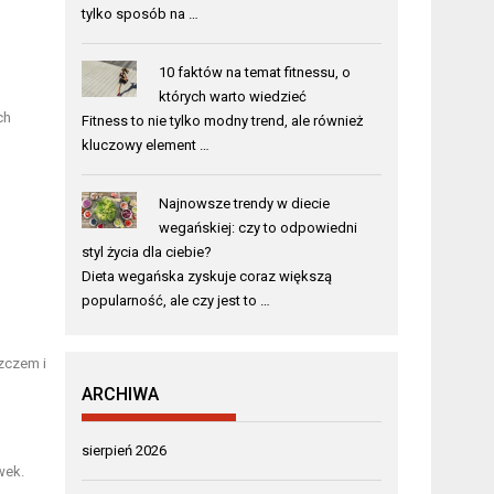
tylko sposób na …
10 faktów na temat fitnessu, o
których warto wiedzieć
ch
Fitness to nie tylko modny trend, ale również
kluczowy element …
Najnowsze trendy w diecie
wegańskiej: czy to odpowiedni
styl życia dla ciebie?
Dieta wegańska zyskuje coraz większą
popularność, ale czy jest to …
zczem i
ARCHIWA
sierpień 2026
wek.