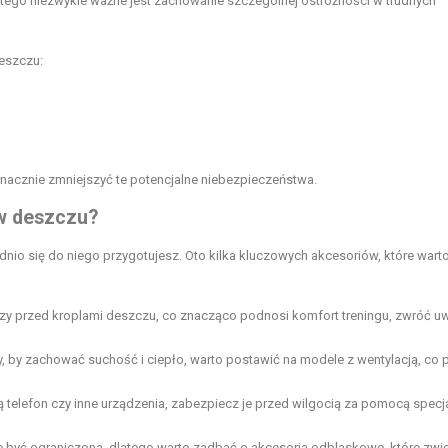
tego niezwykle ważne jest zachowanie szczególnej ostrożności w trudnych
eszczu:
acznie zmniejszyć te potencjalne niebezpieczeństwa.
 w deszczu?
nio się do niego przygotujesz. Oto kilka kluczowych akcesoriów, które wart
oczy przed kroplami deszczu, co znacząco podnosi komfort treningu, zwróć u
y, by zachować suchość i ciepło, warto postawić na modele z wentylacją, co
ą telefon czy inne urządzenia, zabezpiecz je przed wilgocią za pomocą specj
yć ograniczona, dlatego warto zadbać o akcesoria odblaskowe, które zwi