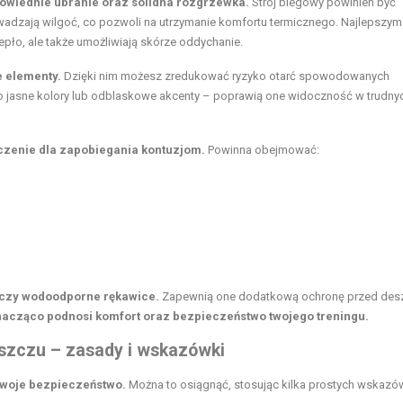
powiednie ubranie oraz solidna rozgrzewka.
Strój biegowy powinien być
wadzają wilgoć, co pozwoli na utrzymanie komfortu termicznego. Najlepszym
epło, ale także umożliwiają skórze oddychanie.
e elementy.
Dzięki nim możesz zredukować ryzyko otarć spowodowanych
o jasne kolory lub odblaskowe akcenty – poprawią one widoczność w trudny
zenie dla zapobiegania kontuzjom.
Powinna obejmować:
 czy wodoodporne rękawice.
Zapewnią one dodatkową ochronę przed des
acząco podnosi komfort oraz bezpieczeństwo twojego treningu.
zczu – zasady i wskazówki
swoje bezpieczeństwo.
Można to osiągnąć, stosując kilka prostych wskazó