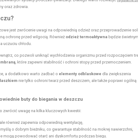
y oraz zdrowia.
zczu?
zowe jest zwrócenie uwagi na odpowiednią odzież oraz przeprowadzenie sol
zną ochronę przed wilgocią. Również
odzież termoaktywna
będzie świetny
 uczuciu chłodu.
wnątrz, co pozwoli uniknąć wychłodzenia organizmu przed rozpoczęciem tre
embraną
, które zapewni stabilność i ochroni stopy przed przemoczeniem.
ące, a dodatkowo warto zadbać o
elementy odblaskowe
dla zwiększenia
daszkiem
nie tylko ochroni twarz przed deszczem, ale także poprawi ogólną
wiednie buty do biegania w deszczu
o zwrócić uwagę na kilka kluczowych kwestii:
ą, ale również zapewnia odpowiednią wentylację,
yślą o dobrym bieżniku, co gwarantuje stabilność na mokrej nawierzchni,
ie mogą powodować otarć ani dyskomfortu podczas biegu.