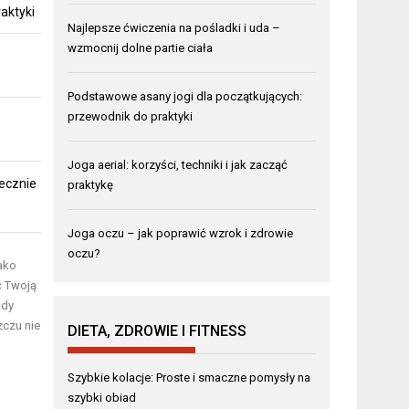
aktyki
Najlepsze ćwiczenia na pośladki i uda –
wzmocnij dolne partie ciała
Podstawowe asany jogi dla początkujących:
przewodnik do praktyki
Joga aerial: korzyści, techniki i jak zacząć
ecznie
praktykę
Joga oczu – jak poprawić wzrok i zdrowie
oczu?
ako
ć Twoją
ady
zczu nie
DIETA, ZDROWIE I FITNESS
Szybkie kolacje: Proste i smaczne pomysły na
szybki obiad