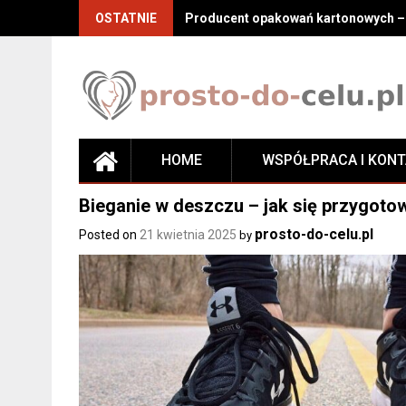
Skip
OSTATNIE
Producent opakowań kartonowych – j
to
content
HOME
WSPÓŁPRACA I KON
Bieganie w deszczu – jak się przygotow
prosto-do-celu.pl
Posted on
21 kwietnia 2025
by