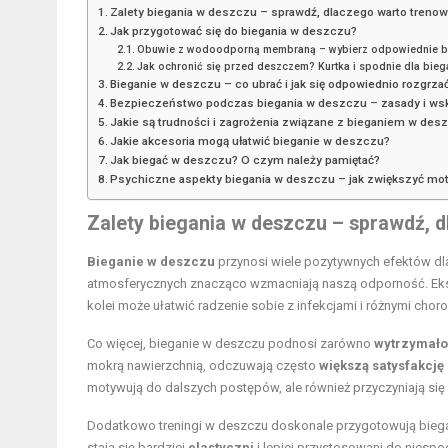
Zalety biegania w deszczu – sprawdź, dlaczego warto treno
Jak przygotować się do biegania w deszczu?
Obuwie z wodoodporną membraną – wybierz odpowiednie bu
Jak ochronić się przed deszczem? Kurtka i spodnie dla bie
Bieganie w deszczu – co ubrać i jak się odpowiednio rozgrza
Bezpieczeństwo podczas biegania w deszczu – zasady i ws
Jakie są trudności i zagrożenia związane z bieganiem w des
Jakie akcesoria mogą ułatwić bieganie w deszczu?
Jak biegać w deszczu? O czym należy pamiętać?
Psychiczne aspekty biegania w deszczu – jak zwiększyć mo
Zalety biegania
w deszczu – sprawdź, d
Bieganie w deszczu
przynosi wiele pozytywnych efektów dla
atmosferycznych znacząco wzmacniają naszą odporność. Eks
kolei może ułatwić radzenie sobie z infekcjami i różnymi chor
Co więcej, bieganie w deszczu podnosi zarówno
wytrzymało
mokrą nawierzchnią, odczuwają często
większą satysfakcję
motywują do dalszych postępów, ale również przyczyniają si
Dodatkowo treningi w deszczu doskonale przygotowują bieg
stają się bardziej
elastyczni
i lepiej przystosowani do niespo