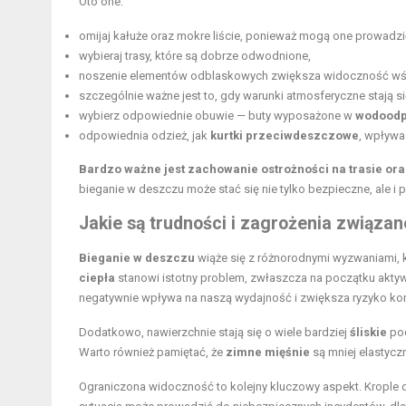
Oto one:
omijaj kałuże oraz mokre liście, ponieważ mogą one prowadzić
wybieraj trasy, które są dobrze odwodnione,
noszenie elementów odblaskowych zwiększa widoczność wśr
szczególnie ważne jest to, gdy warunki atmosferyczne stają si
wybierz odpowiednie obuwie — buty wyposażone w
wodoodp
odpowiednia odzież, jak
kurtki przeciwdeszczowe
, wpływa
Bardzo ważne jest zachowanie ostrożności na trasie o
bieganie w deszczu może stać się nie tylko bezpieczne, ale i 
Jakie są trudności i zagrożenia związa
Bieganie w deszczu
wiąże się z różnorodnymi wyzwaniami, 
ciepła
stanowi istotny problem, zwłaszcza na początku aktyw
negatywnie wpływa na naszą wydajność i zwiększa ryzyko kon
Dodatkowo, nawierzchnie stają się o wiele bardziej
śliskie
pod
Warto również pamiętać, że
zimne mięśnie
są mniej elastycz
Ograniczona widoczność to kolejny kluczowy aspekt. Krople d