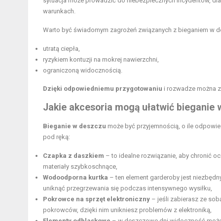
sytuacja może prowadzić do niebezpiecznych incydentów, dla
warunkach.
Warto być świadomym zagrożeń związanych z bieganiem w d
utratą ciepła,
ryzykiem kontuzji na mokrej nawierzchni,
ograniczoną widocznością.
Dzięki odpowiedniemu przygotowaniu
i rozwadze można zn
Jakie akcesoria mogą ułatwić bieganie
Bieganie w deszczu
może być przyjemnością, o ile odpowied
pod ręką:
Czapka z daszkiem
– to idealne rozwiązanie, aby chronić 
materiały szybkoschnące,
Wodoodporna kurtka
– ten element garderoby jest niezbędn
uniknąć przegrzewania się podczas intensywnego wysiłku,
Pokrowce na sprzęt elektroniczny
– jeśli zabierasz ze sob
pokrowców, dzięki nim unikniesz problemów z elektroniką,
Elementy odblaskowe
– w deszczowe dni widoczność może b