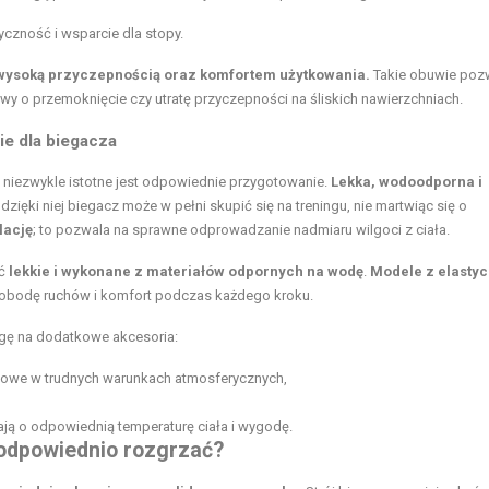
yczność i wsparcie dla stopy.
wysoką przyczepnością oraz komfortem użytkowania.
Takie obuwie poz
wy o przemoknięcie czy utratę przyczepności na śliskich nawierzchniach.
ie dla biegacza
 niezwykle istotne jest odpowiednie przygotowanie.
Lekka, wodoodporna i
zięki niej biegacz może w pełni skupić się na treningu, nie martwiąc się o
lację
; to pozwala na sprawne odprowadzanie nadmiaru wilgoci z ciała.
yć
lekkie i wykonane z materiałów odpornych na wodę
.
Modele z elasty
obodę ruchów i komfort podczas każdego kroku.
agę na dodatkowe akcesoria:
zowe w trudnych warunkach atmosferycznych,
ją o odpowiednią temperaturę ciała i wygodę.
ę odpowiednio rozgrzać?