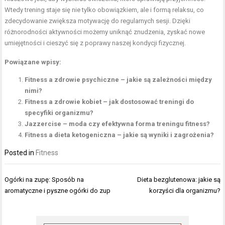
Wtedy trening staje się nie tylko obowiązkiem, ale i formą relaksu, co
zdecydowanie zwiększa motywację do regularnych sesji. Dzięki
różnorodności aktywności możemy uniknąć znudzenia, zyskać nowe
umiejętności i cieszyć się z poprawy naszej kondycji fizycznej.
Powiązane wpisy:
Fitness a zdrowie psychiczne – jakie są zależności między
nimi?
Fitness a zdrowie kobiet – jak dostosować treningi do
specyfiki organizmu?
Jazzercise – moda czy efektywna forma treningu fitness?
Fitness a dieta ketogeniczna – jakie są wyniki i zagrożenia?
Posted in
Fitness
Nawigacja
Ogórki na zupę: Sposób na
Dieta bezglutenowa: jakie są
wpisu
aromatyczne i pyszne ogórki do zup
korzyści dla organizmu?