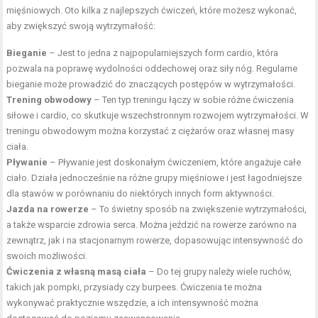
mięśniowych. Oto kilka z najlepszych ćwiczeń, które możesz wykonać,
aby zwiększyć swoją wytrzymałość:
Bieganie
– Jest to jedna z najpopularniejszych form cardio, która
pozwala na poprawę wydolności oddechowej oraz siły nóg. Regularne
bieganie może prowadzić do znaczących postępów w wytrzymałości.
Trening obwodowy
– Ten typ treningu łączy w sobie różne ćwiczenia
siłowe i cardio, co skutkuje wszechstronnym rozwojem wytrzymałości. W
treningu obwodowym można korzystać z ciężarów oraz własnej masy
ciała.
Pływanie
– Pływanie jest doskonałym ćwiczeniem, które angażuje całe
ciało. Działa jednocześnie na różne grupy mięśniowe i jest łagodniejsze
dla stawów w porównaniu do niektórych innych form aktywności.
Jazda na rowerze
– To świetny sposób na zwiększenie wytrzymałości,
a także wsparcie zdrowia serca. Można jeździć na rowerze zarówno na
zewnątrz, jak i na stacjonarnym rowerze, dopasowując intensywność do
swoich możliwości.
Ćwiczenia z własną masą ciała
– Do tej grupy należy wiele ruchów,
takich jak pompki, przysiady czy burpees. Ćwiczenia te można
wykonywać praktycznie wszędzie, a ich intensywność można