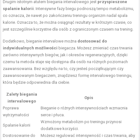
Drugim istotnym atutem biegania intervalowego jest
przyspieszone
spalanie kalorii
. Intensywne fazy biegu podnoszą tempo metabolizmu,
co oznacza, że nawet po zakończeniu treningu organizm nadal spala
kalorie. Oznacza to, że można osiągnąć rezultaty w krótszym czasie, co
jest szczególnie korzystne dla osób z ograniczonym czasem na trening.
Dodatkowo, bieganie intervalowe można
dostosować do
indywidualnych możliwości
biegacza. Możesz zmieniać czas trwania
zarówno intensywnych biegów, jak i okresów regeneracyjnych, dzięki
czemu ta metoda staje się dostępna dla osób na różnych poziomach
zaawansowania. Bez względu na to, czy jesteś początkującym czy
zaawansowanym biegaczem, znajdziesz formę intervalowego treningu,
która będzie odpowiednia dla ciebie.
Zalety biegania
Opis
intervalowego
Poprawa
Bieganie o różnych intensywnościach wzmacnia
wytrzymałości
serce i płuca.
Wzmożony metabolizm po treningu przynosi
Spalanie kalorii
dodatkowe korzyści.
Dostosowanie do
Możesz regulować intensywność i czas trwania, aby