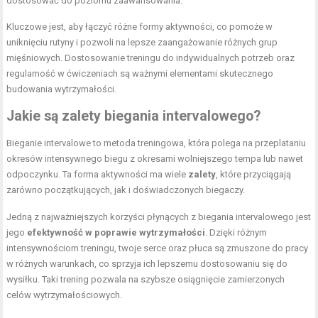
dostosować do poziomu zaawansowania.
Kluczowe jest, aby łączyć różne formy aktywności, co pomoże w
uniknięciu rutyny i pozwoli na lepsze zaangażowanie różnych grup
mięśniowych. Dostosowanie treningu do indywidualnych potrzeb oraz
regularność w ćwiczeniach są ważnymi elementami skutecznego
budowania wytrzymałości.
Jakie są zalety biegania intervalowego?
Bieganie intervalowe to metoda treningowa, która polega na przeplataniu
okresów intensywnego biegu z okresami wolniejszego tempa lub nawet
odpoczynku. Ta forma aktywności ma wiele
zalety
, które przyciągają
zarówno początkujących, jak i doświadczonych biegaczy.
Jedną z najważniejszych korzyści płynących z biegania intervalowego jest
jego
efektywność w poprawie wytrzymałości
. Dzięki różnym
intensywnościom treningu, twoje serce oraz płuca są zmuszone do pracy
w różnych warunkach, co sprzyja ich lepszemu dostosowaniu się do
wysiłku. Taki trening pozwala na szybsze osiągnięcie zamierzonych
celów wytrzymałościowych.