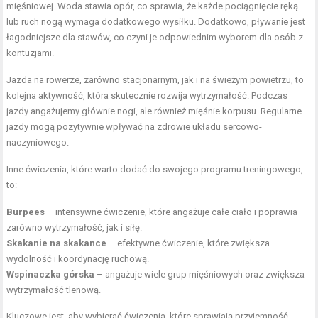
mięśniowej. Woda stawia opór, co sprawia, że każde pociągnięcie ręką
lub ruch nogą wymaga dodatkowego wysiłku. Dodatkowo, pływanie jest
łagodniejsze dla stawów, co czyni je odpowiednim wyborem dla osób z
kontuzjami.
Jazda na rowerze, zarówno stacjonarnym, jak i na świeżym powietrzu, to
kolejna aktywność, która skutecznie rozwija wytrzymałość. Podczas
jazdy angażujemy głównie nogi, ale również mięśnie korpusu. Regularne
jazdy mogą pozytywnie wpływać na zdrowie układu sercowo-
naczyniowego.
Inne ćwiczenia, które warto dodać do swojego programu treningowego,
to:
Burpees
– intensywne ćwiczenie, które angażuje całe ciało i poprawia
zarówno wytrzymałość, jak i siłę.
Skakanie na skakance
– efektywne ćwiczenie, które zwiększa
wydolność i koordynację ruchową.
Wspinaczka górska
– angażuje wiele grup mięśniowych oraz zwiększa
wytrzymałość tlenową.
Kluczowe jest, aby wybierać ćwiczenia, które sprawiają przyjemność.