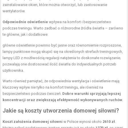
zainstalowanie okien, które można otworzyć, lub zastosowanie
wentylatorów.
Odpowiednie oświetlenie
wpływa na komfort i bezpieczeństwo
podczas treningu. Warto zadbać o różnorodne źródła światła – zarówno
te główne, jak i dodatkowe:
główne oświetlenie powinno być jasne oraz równomiernie rozproszone,
lampy punktowe mogą skupić się na określonych strefach treningowych,
lampy LED z możliwością regulacji natężenia to doskonałe rozwiązanie;
pozwalają one dostosować ilość światła do indywidualnych potrzeb
użytkownika.
Warto również pamiętać, że odpowiednia wentylacja i oświetlenie mają
kluczowy wpływ nie tylko na komfort treningu, ale również na
bezpieczeństwo podczas ćwiczeń.
Dobre warunki sprzyjają lepszej
koncentracji oraz zwiększają efektywność wykonywanych ruchów.
Jakie są koszty utworzenia domowej siłowni?
Koszt założenia domowej siłowni
w Polsce wynosi około
2610 zł
.
Można nabyć podstawowy zestaw sprzętu już za około
1270 zł
, co czyni