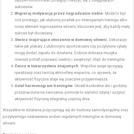
będzie monitorować postępy i cieszyć się z osiągniętych
sukcesów.
Wspieraj motywację przez nagradzanie siebie.
Może to być
coś prostego, jak ulubiony posiłek po intensywnym treningu albo
nowy element wyposażenia siłowni; kluczowe jest, aby każdy mały
sukces był doceniany.
Stwórz inspirujące otoczenie w domowej siłowni.
Dekoracje
takie jak plakaty z ulubionymi sportowcami czy pozytywne cytaty
mogą dodać zapału do działania. Dobrze dobrana muzyka
również potrafi poprawić nastrój i zwiększyć chęć do treningów.
Ćwicz w towarzystwie znajomych.
Wspólne sesje sprzyjają
rywalizacji oraz tworzą atmosferę wsparcia, co sprawia, że
aktywność fizyczna staje się znacznie przyjemniejsza.
Ustal harmonogram treningów.
Określ konkretne dni i godziny
przeznaczone na ćwiczenia; pomoże to wyrobić rutynę i uczynić
aktywność fizyczną integralną częścią dnia.
Wszystkie te działania przyczyniają się do budowy samodyscypliny oraz
pozytywnego nastawienia wobec regularnych treningów w domowej
siłowni.