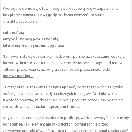
Podłoga w domowej siłowni odgrywa kluczową rolę w zapewnieniu
bezpieczeństwa
oraz
wygody
podczas ćwiczeń. Powinna
charakteryzować się:
solidnością
,
antypoślizgową powierzchnią
,
łatwością w utrzymaniu czystości
.
Gumowe maty są doskonałym wyborem, ponieważ skutecznie redukują
hałas
i
wibracje
. W ofercie znajdziemy różnorodne opcje – od mat w
rolkach
, przez puzzle, aż po grubsze modele przeznaczone do
martwego ciągu
.
Te maty oferują znakomitą
przyczepność
, co znacząco obniża ryzyko
poślizgnięcia się podczas dynamicznych treningów. Dodatkowo ich
trwałość
sprawia, że doskonale chronią podłoże przed uszkodzeniami
spowodowanymi
ciężkim sprzętem fitness
.
Aby jeszcze bardziej zabezpieczyć podłogę, warto rozważyć zakup
maty
ochronnej
. Taki element nie tylko uchroni powierzchnię przed
zarysowaniami, ale również zadba o to, aby sprzęt nie doznał
uszkodzeń