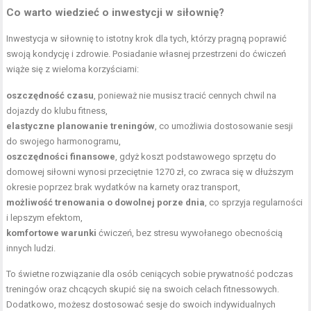
Co warto wiedzieć o inwestycji w siłownię?
Inwestycja w siłownię to istotny krok dla tych, którzy pragną poprawić
swoją kondycję i zdrowie. Posiadanie własnej przestrzeni do ćwiczeń
wiąże się z wieloma korzyściami:
oszczędność czasu
, ponieważ nie musisz tracić cennych chwil na
dojazdy do klubu fitness,
elastyczne planowanie treningów
, co umożliwia dostosowanie sesji
do swojego harmonogramu,
oszczędności finansowe
, gdyż koszt podstawowego sprzętu do
domowej siłowni wynosi przeciętnie 1270 zł, co zwraca się w dłuższym
okresie poprzez brak wydatków na karnety oraz transport,
możliwość trenowania o dowolnej porze dnia
, co sprzyja regularności
i lepszym efektom,
komfortowe warunki
ćwiczeń, bez stresu wywołanego obecnością
innych ludzi.
To świetne rozwiązanie dla osób ceniących sobie prywatność podczas
treningów oraz chcących skupić się na swoich celach fitnessowych.
Dodatkowo, możesz dostosować sesje do swoich indywidualnych