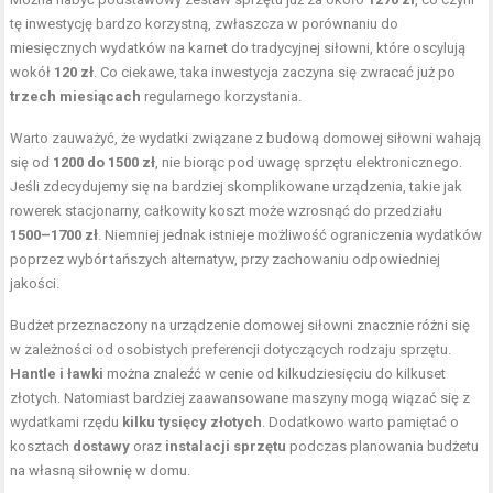
tę inwestycję bardzo korzystną, zwłaszcza w porównaniu do
miesięcznych wydatków na karnet do tradycyjnej siłowni, które oscylują
wokół
120 zł
. Co ciekawe, taka inwestycja zaczyna się zwracać już po
trzech miesiącach
regularnego korzystania.
Warto zauważyć, że wydatki związane z budową domowej siłowni wahają
się od
1200 do 1500 zł
, nie biorąc pod uwagę sprzętu elektronicznego.
Jeśli zdecydujemy się na bardziej skomplikowane urządzenia, takie jak
rowerek stacjonarny, całkowity koszt może wzrosnąć do przedziału
1500–1700 zł
. Niemniej jednak istnieje możliwość ograniczenia wydatków
poprzez wybór tańszych alternatyw, przy zachowaniu odpowiedniej
jakości.
Budżet przeznaczony na urządzenie domowej siłowni znacznie różni się
w zależności od osobistych preferencji dotyczących rodzaju sprzętu.
Hantle i ławki
można znaleźć w cenie od kilkudziesięciu do kilkuset
złotych. Natomiast bardziej zaawansowane maszyny mogą wiązać się z
wydatkami rzędu
kilku tysięcy złotych
. Dodatkowo warto pamiętać o
kosztach
dostawy
oraz
instalacji sprzętu
podczas planowania budżetu
na własną siłownię w domu.