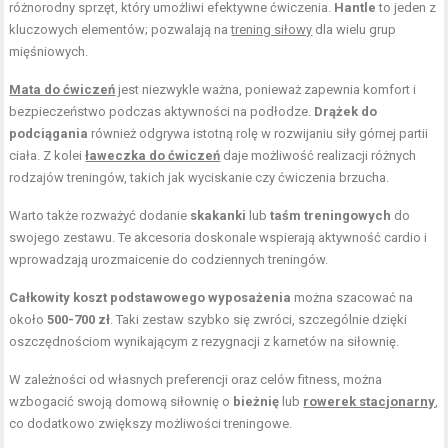
różnorodny sprzęt, który umożliwi efektywne ćwiczenia.
Hantle
to jeden z
kluczowych elementów; pozwalają na
trening siłowy
dla wielu grup
mięśniowych.
Mata do ćwiczeń
jest niezwykle ważna, ponieważ zapewnia komfort i
bezpieczeństwo podczas aktywności na podłodze.
Drążek do
podciągania
również odgrywa istotną rolę w rozwijaniu siły górnej partii
ciała. Z kolei
ławeczka do ćwiczeń
daje możliwość realizacji różnych
rodzajów treningów, takich jak wyciskanie czy ćwiczenia brzucha.
Warto także rozważyć dodanie
skakanki
lub
taśm treningowych
do
swojego zestawu. Te akcesoria doskonale wspierają aktywność cardio i
wprowadzają urozmaicenie do codziennych treningów.
Całkowity koszt podstawowego wyposażenia
można szacować na
około
500-700 zł
. Taki zestaw szybko się zwróci, szczególnie dzięki
oszczędnościom wynikającym z rezygnacji z karnetów na siłownię.
W zależności od własnych preferencji oraz celów fitness, można
wzbogacić swoją domową siłownię o
bieżnię
lub
rowerek stacjonarny
,
co dodatkowo zwiększy możliwości treningowe.