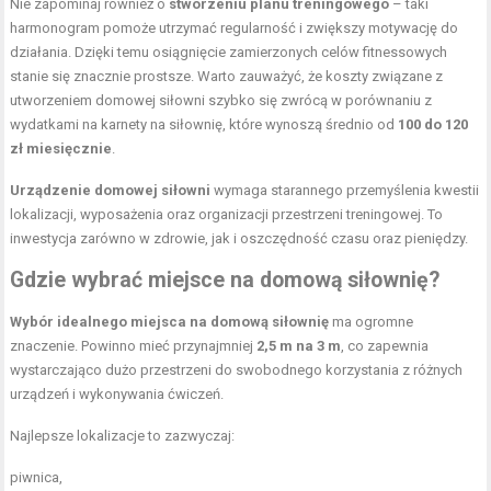
Nie zapominaj również o
stworzeniu planu treningowego
– taki
harmonogram pomoże utrzymać regularność i zwiększy motywację do
działania. Dzięki temu osiągnięcie zamierzonych celów fitnessowych
stanie się znacznie prostsze. Warto zauważyć, że koszty związane z
utworzeniem domowej siłowni szybko się zwrócą w porównaniu z
wydatkami na karnety na siłownię, które wynoszą średnio od
100 do 120
zł miesięcznie
.
Urządzenie domowej siłowni
wymaga starannego przemyślenia kwestii
lokalizacji, wyposażenia oraz organizacji przestrzeni treningowej. To
inwestycja zarówno w zdrowie, jak i oszczędność czasu oraz pieniędzy.
Gdzie wybrać miejsce na domową siłownię?
Wybór idealnego miejsca na domową siłownię
ma ogromne
znaczenie. Powinno mieć przynajmniej
2,5 m na 3 m
, co zapewnia
wystarczająco dużo przestrzeni do swobodnego korzystania z różnych
urządzeń i wykonywania ćwiczeń.
Najlepsze lokalizacje to zazwyczaj:
piwnica,