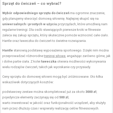
Sprzęt do ćwiczeń – co wybrać?
Wybór odpowiedniego sprzętu do ćwiczeń
ma ogromne znaczenie,
gdy planujemy stworzyć domową siłownię. Najlepiej skupić się na
uniwersalnych
i
prostych w użyciu
przyrządach, które umożliwią nam
regularne treningi. Dla osób stawiających pierwsze kroki w fitnessie
zaleca się zakup sprzętu, który skutecznie pomoże wzmocnić całe ciało.
Hantle oraz ławeczka do ćwiczeń to świetne rozwiązania.
Hantle
stanowią podstawę wyposażenia sportowego. Dzięki nim można
przeprowadzać różnorodne
treningi siłowe
, angażując zarówno górne, jak
i dolne partie ciała. Z kolei
ławeczka
otwiera możliwości wykonywania
wielu rodzajów ćwiczeń, takich jak wyciskanie czy przysiady.
Ceny sprzętu do domowej siłowni mogą być zróżnicowane. Oto kilka
wskazówek dotyczących kosztów:
podstawowy zestaw można skompletować już za około
3000 zł
,
pojedyncze elementy zaczynają się od
500 zł
,
warto inwestować w jakość oraz funkcjonalność urządzeń, aby służyły
nam przez dłuższy czas i wspierały realizację celów fitnessowych.