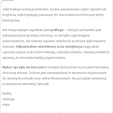
Jeśli brakuje wolnej przestrzeni, można zaaranżować część sypialni lub
korytarza, wykorzystując parawany do stworzenia komfortowej strefy
treningowej.
Nie mniej ważnym aspektem jest
podłoga
– dobrym pomysłem jest
zabezpieczenie jej matą ochronną, co nie tylko zapobiegnie
uszkodzeniom, ale również zapewni stabilność podczas wykonywania
ćwiczeń.
Odpowiednie oświetlenie oraz wentylacja
mają także
ogromny wpływ na komfort treningu; naturalne światło i świeże powietrze
sprawią, że ćwiczenia będą przyjemniejsze.
Wybór sprzętu do ćwiczeń
to kolejny istotny krok w procesie tworzenia
domowej siłowni. Dobrze jest zainwestować w akcesoria dopasowane
do własnych potrzeb oraz celów fitnessowych. Na początek wystarczą
podstawowe elementy, takie jak:
hantle,
sztanga,
mata.