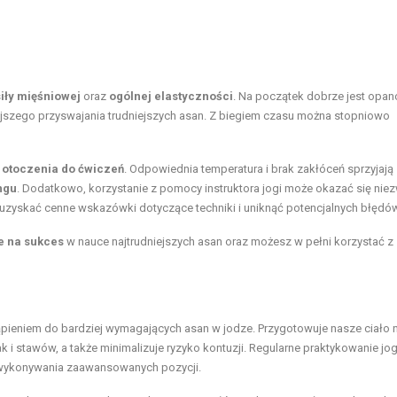
iły mięśniowej
oraz
ogólnej elastyczności
. Na początek dobrze jest opa
szego przyswajania trudniejszych asan. Z biegiem czasu można stopniowo
 otoczenia do ćwiczeń
. Odpowiednia temperatura i brak zakłóceń sprzyjają
ngu
. Dodatkowo, korzystanie z pomocy instruktora jogi może okazać się nie
zyskać cenne wskazówki dotyczące techniki i uniknąć potencjalnych błędów
e na sukces
w nauce najtrudniejszych asan oraz możesz w pełni korzystać z
ąpieniem do bardziej wymagających asan w jodze. Przygotowuje nasze ciało 
 i stawów, a także minimalizuje ryzyko kontuzji. Regularne praktykowanie jog
 wykonywania zaawansowanych pozycji.