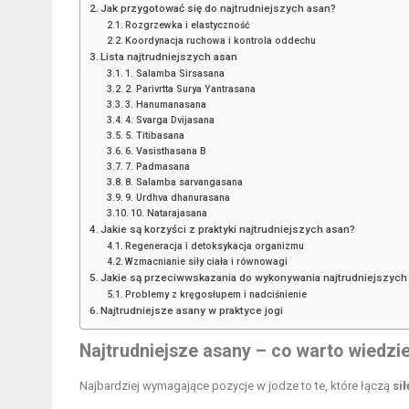
Jak przygotować się do najtrudniejszych asan?
Rozgrzewka i elastyczność
Koordynacja ruchowa i kontrola oddechu
Lista najtrudniejszych asan
1. Salamba Sirsasana
2. Parivrtta Surya Yantrasana
3. Hanumanasana
4. Svarga Dvijasana
5. Titibasana
6. Vasisthasana B
7. Padmasana
8. Salamba sarvangasana
9. Urdhva dhanurasana
10. Natarajasana
Jakie są korzyści z praktyki najtrudniejszych asan?
Regeneracja i detoksykacja organizmu
Wzmacnianie siły ciała i równowagi
Jakie są przeciwwskazania do wykonywania najtrudniejszych
Problemy z kręgosłupem i nadciśnienie
Najtrudniejsze asany w praktyce jogi
Najtrudniejsze asany – co warto wiedzi
Najbardziej wymagające pozycje w jodze to te, które łączą
sił