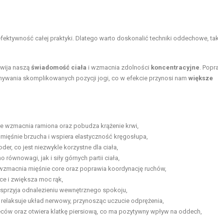
fektywność całej praktyki. Dlatego warto doskonalić techniki oddechowe, tak
zwija naszą
świadomość ciała
i wzmacnia zdolności
koncentracyjne
. Popr
onywania skomplikowanych pozycji jogi, co w efekcie przynosi nam
większe
re wzmacnia ramiona oraz pobudza krążenie krwi,
mięśnie brzucha i wspiera elastyczność kręgosłupa,
er, co jest niezwykle korzystne dla ciała,
ównowagi, jak i siły górnych partii ciała,
wzmacnia mięśnie core oraz poprawia koordynację ruchów,
ce i zwiększa moc rąk,
a sprzyja odnalezieniu wewnętrznego spokoju,
relaksuje układ nerwowy, przynosząc uczucie odprężenia,
eców oraz otwiera klatkę piersiową, co ma pozytywny wpływ na oddech,