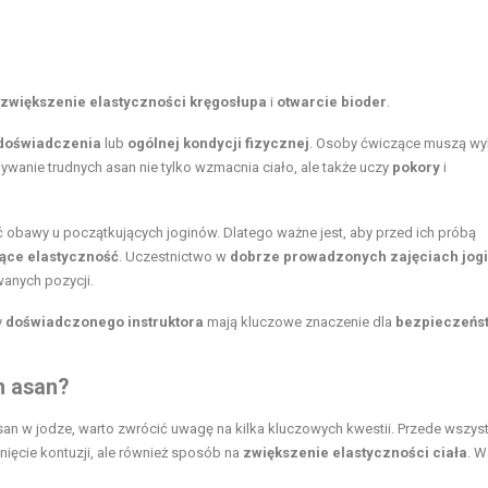
zwiększenie elastyczności kręgosłupa
i
otwarcie bioder
.
doświadczenia
lub
ogólnej kondycji fizycznej
. Osoby ćwiczące muszą w
ywanie trudnych asan nie tylko wzmacnia ciało, ale także uczy
pokory
i
 obawy u początkujących joginów. Dlatego ważne jest, aby przed ich próbą
ące elastyczność
. Uczestnictwo w
dobrze prowadzonych zajęciach jogi
anych pozycji.
y
doświadczonego instruktora
mają kluczowe znaczenie dla
bezpieczeńs
h asan?
an w jodze, warto zwrócić uwagę na kilka kluczowych kwestii. Przede wszys
knięcie kontuzji, ale również sposób na
zwiększenie elastyczności ciała
. W