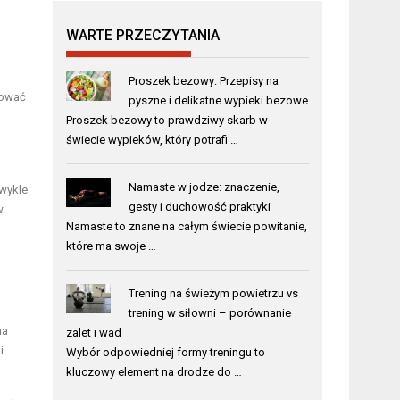
WARTE PRZECZYTANIA
Proszek bezowy: Przepisy na
nować
pyszne i delikatne wypieki bezowe
Proszek bezowy to prawdziwy skarb w
świecie wypieków, który potrafi …
Namaste w jodze: znaczenie,
zwykle
gesty i duchowość praktyki
.
Namaste to znane na całym świecie powitanie,
które ma swoje …
Trening na świeżym powietrzu vs
trening w siłowni – porównanie
na
zalet i wad
i
Wybór odpowiedniej formy treningu to
kluczowy element na drodze do …