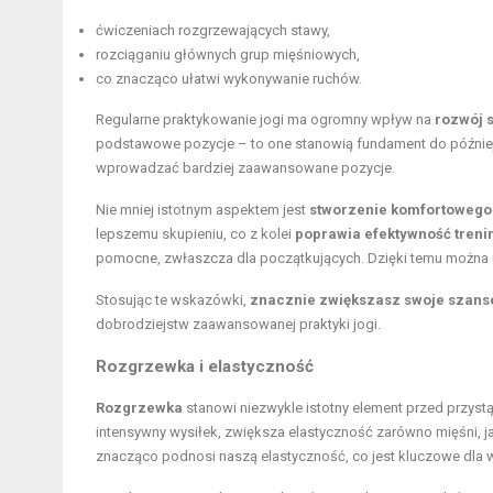
ćwiczeniach rozgrzewających stawy,
rozciąganiu głównych grup mięśniowych,
co znacząco ułatwi wykonywanie ruchów.
Regularne praktykowanie jogi ma ogromny wpływ na
rozwój s
podstawowe pozycje – to one stanowią fundament do później
wprowadzać bardziej zaawansowane pozycje.
Nie mniej istotnym aspektem jest
stworzenie komfortowego
lepszemu skupieniu, co z kolei
poprawia efektywność treni
pomocne, zwłaszcza dla początkujących. Dzięki temu można u
Stosując te wskazówki,
znacznie zwiększasz swoje szans
dobrodziejstw zaawansowanej praktyki jogi.
Rozgrzewka i elastyczność
Rozgrzewka
stanowi niezwykle istotny element przed przyst
intensywny wysiłek, zwiększa elastyczność zarówno mięśni, jak
znacząco podnosi naszą elastyczność, co jest kluczowe dla