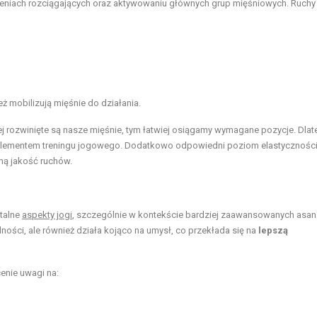
zeniach rozciągających oraz aktywowaniu głównych grup mięśniowych. Ruchy 
eż mobilizują mięśnie do działania.
ej rozwinięte są nasze mięśnie, tym łatwiej osiągamy wymagane pozycje. Dla
m elementem treningu jogowego. Dodatkowo odpowiedni poziom elastycznośc
ną jakość ruchów.
talne
aspekty jogi
, szczególnie w kontekście bardziej zaawansowanych asan
ności, ale również działa kojąco na umysł, co przekłada się na
lepszą
enie uwagi na: