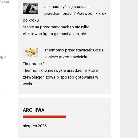
takie
Jak nauczyć się stania na
przedramionach? Przewodnik krok
po kroku
Stanie na przedramionach to nie tylko
efektowna figura gimnastyczna, ale …
Thermomix przedstawiciel: Gdzie
tego
znaleźć przedstawiciela
i
Thermomix?
Thermomix to niezwykłe urządzenie, które
zrewolucjonizowało sposób gotowania w
wielu …
.
ARCHIWA
sierpień 2026