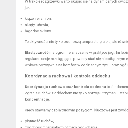
W trakcie rozgrzewki warto skupić się na dynamicznych ćwic
jak:
krążenie ramion,
skręty tułowia,
łagodne skłony.
Te aktywności nie tylko podnoszą temperaturę ciała, ale równi
Elastyczność
ma ogromne znaczenie w praktyce jogi. Im lepi
regularne sesje rozciągające powinny stać się nieodłączny
wpływa pozytywnie na komfort w codziennym życiu oraz ogól
Koordynacja ruchowa i kontrola oddechu
Koordynacja ruchowa
oraz
kontrola oddechu
to fundamen
Zgranie ruchów z oddechem nie tylko sprzyja utrzymaniu stabil
koncentrację
.
Kiedy stawiamy czoła trudnym pozycjom, kluczowe jest zwróc
płynność ruchów,
zgodność z naturalnym rytmem oddychania,