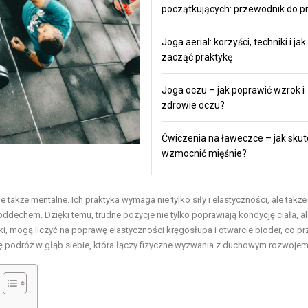
początkujących: przewodnik do pr
Joga aerial: korzyści, techniki i jak
zacząć praktykę
Joga oczu – jak poprawić wzrok i
zdrowie oczu?
Ćwiczenia na ławeczce – jak skut
wzmocnić mięśnie?
e także mentalne. Ich praktyka wymaga nie tylko siły i elastyczności, ale także
oddechem. Dzięki temu, trudne pozycje nie tylko poprawiają kondycję ciała, al
uki, mogą liczyć na poprawę elastyczności kręgosłupa i
otwarcie bioder
, co p
tę podróż w głąb siebie, która łączy fizyczne wyzwania z duchowym rozwoje