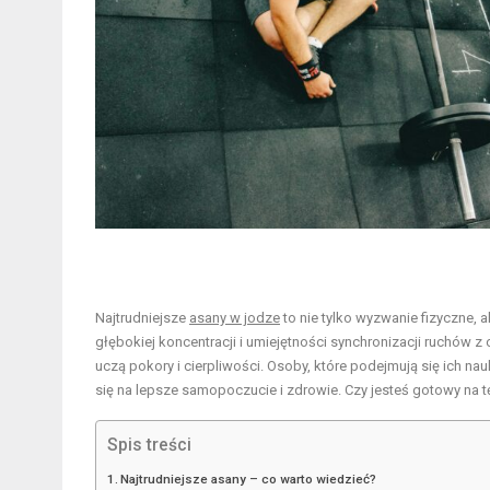
Najtrudniejsze
asany w jodze
to nie tylko wyzwanie fizyczne, al
głębokiej koncentracji i umiejętności synchronizacji ruchów z 
uczą pokory i cierpliwości. Osoby, które podejmują się ich na
się na lepsze samopoczucie i zdrowie. Czy jesteś gotowy na 
Spis treści
Najtrudniejsze asany – co warto wiedzieć?