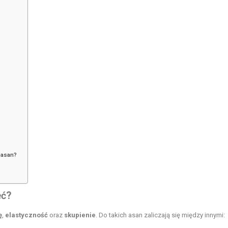
 asan?
eć?
ę
,
elastyczność
oraz
skupienie
. Do takich asan zaliczają się między innymi: