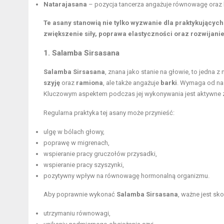
Natarajasana
– pozycja tancerza angażuje równowagę oraz 
Te asany stanowią nie tylko wyzwanie dla praktykujących
zwiększenie siły, poprawa elastyczności oraz rozwijani
1. Salamba Sirsasana
Salamba Sirsasana
, znana jako stanie na głowie, to jedna 
szyję
oraz
ramiona
, ale także angażuje
barki
. Wymaga od nas 
Kluczowym aspektem podczas jej wykonywania jest aktywne
Regularna praktyka tej asany może przynieść:
ulgę w
bólach głowy
,
poprawę w migrenach,
wspieranie pracy gruczołów przysadki,
wspieranie pracy szyszynki,
pozytywny wpływ na równowagę hormonalną organizmu.
Aby poprawnie wykonać
Salamba Sirsasana
, ważne jest sk
utrzymaniu równowagi,