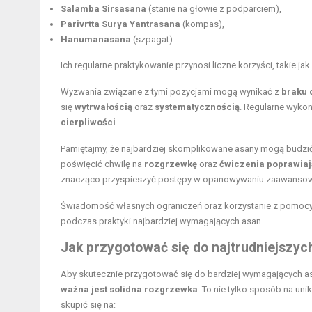
Salamba Sirsasana
(
stanie na głowie
z podparciem),
Parivrtta Surya Yantrasana
(kompas),
Hanumanasana
(
szpagat
).
Ich regularne praktykowanie przynosi liczne korzyści, takie jak
Wyzwania związane z tymi pozycjami mogą wynikać z
braku 
się
wytrwałością
oraz
systematycznością
. Regularne wykon
cierpliwości
.
Pamiętajmy, że najbardziej skomplikowane asany mogą budzić
poświęcić chwilę na
rozgrzewkę
oraz
ćwiczenia poprawiaj
znacząco przyspieszyć postępy w opanowywaniu zaawansow
Świadomość własnych ograniczeń oraz korzystanie z pomoc
podczas praktyki najbardziej wymagających asan.
Jak przygotować się do najtrudniejszyc
Aby skutecznie przygotować się do bardziej wymagających as
ważna jest solidna rozgrzewka
. To nie tylko sposób na uni
skupić się na: