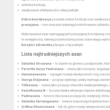
unikanie kontuzji,
zwiększenie efektywności całej praktyki.
Dobra koordynacja
pozwala unikać kontuzji oraz zwiększa e
pranajama
– one znacznie ułatwiają kontrolowanie oddechu.
Wykonywanie asan wymagających precyzyjnej koordynacji ro
te umiejętności, łatwiej przechodzimy przez różne etapy wyk
korzyści zdrowotne
płynące z tej praktyki.
Lista najtrudniejszych asan
Salamba Sirsasana
– to stanie na głowie z podparciem, któ
Parivrtta Surya Yantrasana
– znana jako kompas, angażuje 
Hanumanasana
– szpagat rozwija elastyczność nóg oraz biod
Svarga Dvijasana
– pozycja rajskiego ptaka wymaga zarówno r
Titibasana
– znana jako pozycja robaczka świętojańskiego, 
Vasisthasana B
– boczna deska aktywuje mięśnie stabilizują
Padmasana
– lotos to kluczowa pozycja do medytacji, któr
Salamba Sarvangasana
– świeca wspomaga krążenie krwi i 
Urdhva Dhanurasana
– łuk do góry rozwija elastyczność pl