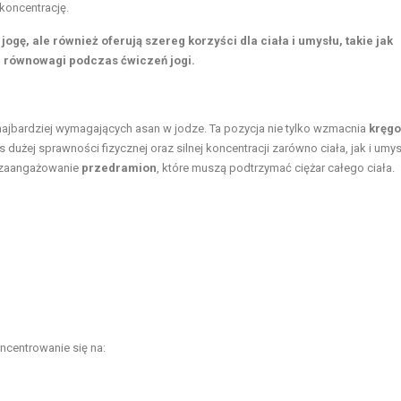
koncentrację.
 jogę,
ale również oferują szereg korzyści dla ciała i umysłu,
takie jak
e równowagi podczas ćwiczeń jogi.
z najbardziej wymagających asan w jodze. Ta pozycja nie tylko wzmacnia
kręgo
dużej sprawności fizycznej oraz silnej koncentracji zarówno ciała, jak i umys
 zaangażowanie
przedramion
, które muszą podtrzymać ciężar całego ciała.
oncentrowanie się na: