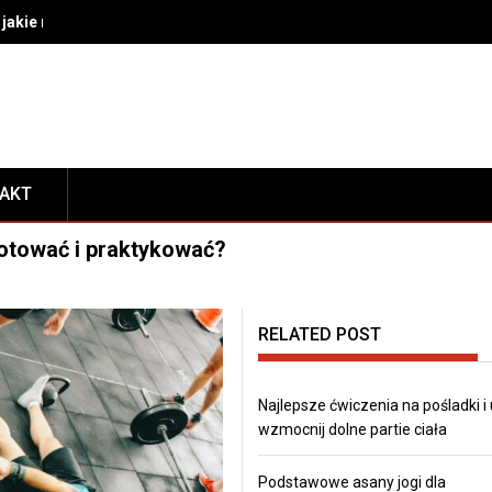
akie rozwiązania wybrać do bezpiecznego transportu i prezentacj
TAKT
ygotować i praktykować?
RELATED POST
Najlepsze ćwiczenia na pośladki i
wzmocnij dolne partie ciała
Podstawowe asany jogi dla