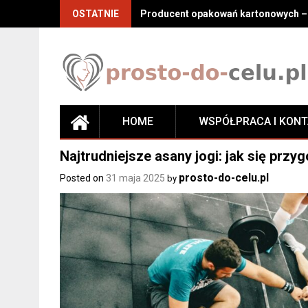
Skip
OSTATNIE
Producent opakowań kartonowych – j
to
content
HOME
WSPÓŁPRACA I KON
Najtrudniejsze asany jogi: jak się prz
prosto-do-celu.pl
Posted on
31 maja 2025
by