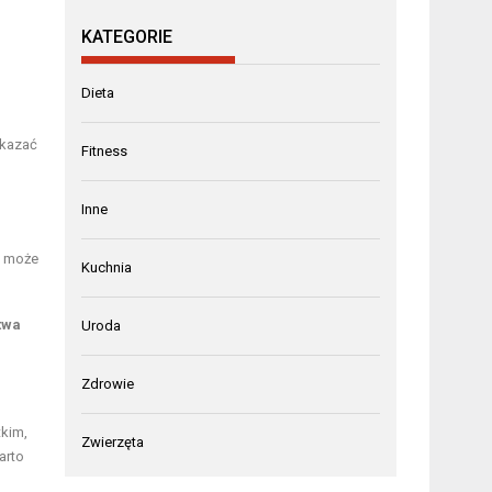
KATEGORIE
Dieta
ykazać
Fitness
Inne
może
Kuchnia
twa
Uroda
Zdrowie
tkim,
Zwierzęta
arto