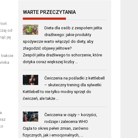
WARTE PRZECZYTANIA
tort
Dieta dla osób z zespołem jelita
czaj od
drażliwego: jakie produkty
ąć jej
spożywcze warto włączyć do diety, aby
złagodzić objawy jelitowe?
Zespół jelita drażliwego to schorzenie, które
 trakcie
dotyka coraz większej liczby …
rnika
Ćwiczenia na pośladki z kettlebell
– skuteczny trening dla sylwetki
Kettlebell to nie tylko modny sprzęt do
ćwiczeń, ale także …
a.
Ćwiczenia w ciąży – korzyści,
oraz
rodzaje i zalecenia WHO
ko
Ciąża to okres pełen zmian, zarówno
fizycznych, jak i emocjonalnych, …