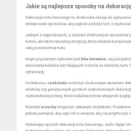
Jakie są najlepsze sposoby na dekoracj
Dekoracja tortu bezowego to doskonała okazja do wykazania s
Istnieje wiele sposobów, aby pięknie ozdobić tort, z zachowa
Jednym z najprostszych, a zarazem efektownych sposobów j
koloru, ale także naturalnej słodyczy, która idealnie komponu
całą powierzchnię tortu.
Innym popularnym wyborem jest
bita śmietana
. Jej puszysto
stworzenia kwiatów lub falujących wzorów na wierzchu tortu. 
cytrynowej.
Dodatkowo,
czekolada
może być doskonałym akcentem dek
wiórków czy generycznych gorzkich czekoladowych dekoracji, 
czekoladowej polewy, które nadadzą tortowi elegancki wygląd
Również
orzechy
mogą być ciekawym dodatkiem. Posiekane pi
jednak pamiętać, aby użyć ich w umiarze, aby nie przytłoczyć
Wybierając sposób dekoracji tortu bezowego, warto dążyć d
będzie nie tylko piękny, ale i pyszny. Dekoracje, które wybier