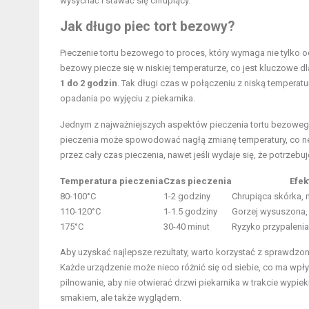
wysychać i stawać się chrupiący.
Jak długo piec tort bezowy?
Pieczenie tortu bezowego to proces, który wymaga nie tylko 
bezowy piecze się w niskiej temperaturze, co jest kluczowe dl
1 do 2 godzin
. Tak długi czas w połączeniu z niską temperatu
opadania po wyjęciu z piekarnika.
Jednym z najważniejszych aspektów pieczenia tortu bezowego j
pieczenia może spowodować nagłą zmianę temperatury, co nega
przez cały czas pieczenia, nawet jeśli wydaje się, że potrzeb
Temperatura pieczenia
Czas pieczenia
Efek
80-100°C
1-2 godziny
Chrupiąca skórka, 
110-120°C
1-1.5 godziny
Gorzej wysuszona,
175°C
30-40 minut
Ryzyko przypalenia
Aby uzyskać najlepsze rezultaty, warto korzystać z sprawdzo
Każde urządzenie może nieco różnić się od siebie, co ma wpły
pilnowanie, aby nie otwierać drzwi piekarnika w trakcie wypiek
smakiem, ale także wyglądem.