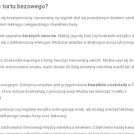
ę tortu bezowego?
ię kreatywnością i sprawienia, by wypiek stał się prawdziwym dziełem sztuk
niem lekkiego i eleganckiego charakteru bezy.
est używanie
świeżych owoców
. Maliny, jagody, kiwi czy truskawki nie tylko 
je się z delikatnością meringue. Można je układać w atrakcyjne wzory lub posy
ść doskonale współgra z bezą, tworząc harmonijną całość. Można użyć jej do
Dla wzmocnienia smaku, warto dodać do bitej śmietany odrobinę wanilii lub s
oracyjnym. Dobrym pomysłem jest przygotowanie
kawałków czekolady
w f
które dobrze kontrastują z jasnością bezy. Można też stworzyć rozetki z
.
stacje czy migdały nie tylko wzbogacają smak, ale dodają również tekstury
 delikatnego smaku bezy oraz dekoracji.
o zachowania równowagi między estetyką a smakiem. Dzięki temu każdy kaw
zesz, powinny podkreślać lekką naturę bez i sprawić, że tort stanie się nieodz