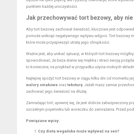
punktem każdej uroczystości.
Jak przechowywać tort bezowy, aby nie 
Aby tort bezowy zachował świeżość, kluczowe jest odpowied
pomoże uniknąć negatywnego wpływu wilgoci. Tort bezowy
które może przyspieszyć utratę jego chrupkości.
Ważne jest, aby unikać sytuacji, w których tort bezowy mógłb
spowodować, że beza stanie się miękka i straci swoją pożąda
to konieczne, na przykład w przypadku użycia mokrych skład
Najlepiej spożyć tort bezowy w ciągu kilku dni od momentu j
walory smakowe
oraz
teksturę
. Jeżeli masz zamiar przecho
zachować jego świeżość na dłużej.
Zamrażając tort, upewnij się, że jest dobrze zabezpieczony 
szczelnym pojemniku lub woreczku do zamrażania. Przed pod
Powiązane wpisy:
Czy dieta wegańska może wpływać na sen?