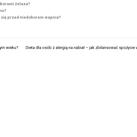
oborami żelaza?
zmu?
ć się przed niedoborem wapnia?
zym wieku?
Dieta dla osób z alergią na nabiał – jak zbilansować spożycie