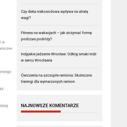
Czy dieta niskosodowa wpływa na utratę
wagi?
Fitness na wakacjach – jak utrzymać formę
podczas podróży?
ć w
ganiczne
Indyjskie jedzenie Wrocław: Odkryj smaki Indii
w sercu Wrocławia
elowego
Ćwiczenia na szczupłe ramiona: Skuteczne
treningi dla wymarzonych ramion
raz
NAJNOWSZE KOMENTARZE
dziej