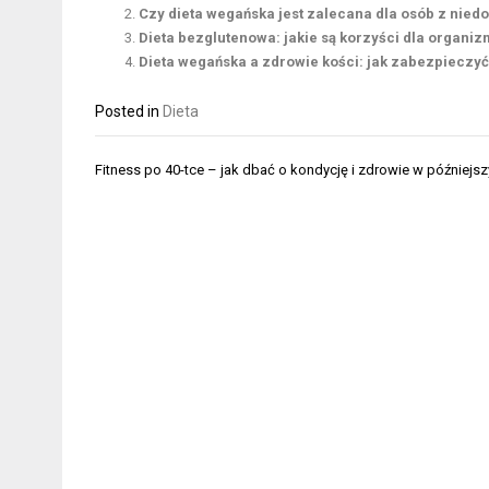
Czy dieta wegańska jest zalecana dla osób z nied
Dieta bezglutenowa: jakie są korzyści dla organi
Dieta wegańska a zdrowie kości: jak zabezpieczy
Posted in
Dieta
Nawigacja
Fitness po 40-tce – jak dbać o kondycję i zdrowie w późniejs
wpisu