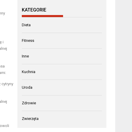
KATEGORIE
nny
Dieta
Fitness
 i
lnej
Inne
asa
Kuchnia
ami.
 cytryny
Uroda
alnej
Zdrowie
Zwierzęta
powoli