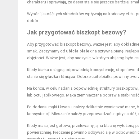
charakteru i sprawiają, że deser staje się jeszcze bardziej sma
Wybór i jakość tych składników wpływają na końcowy efekt p
dobór.
Jak przygotować biszkopt bezowy?
Aby przygotować biszkopt bezowy, ważne jest, aby dokładnie
smak. Zaczynamy od
ubicia białek
na sztywną pianę. Najlepi
objętości. Ważne jest, aby naczynie, w którym ubijamy, było c
Kiedy białka osiągną odpowiednią konsystencję, stopniowo
stanie się
gładka
i
lśniąca
. Dobrze ubite białka powinny twor
Na końcu, w celu nadania odpowiedniej struktury biszkoptow
lub octu jabłkowego. Mąka ziemniaczana poprawia stabilność be
Po dodaniu mąki i kwasu, należy delikatnie wymieszać masę, b
konsystencji. Mieszanie należy przeprowadzać z góry na dół, 
Kiedy masa jest gotowa, przelewamy ją na blachę wyłożoną pa
powierzchnię. Pieczenie powinno odbywać się w odpowiednio n