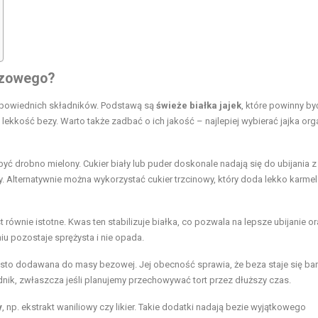
bezowego?
odpowiednich składników. Podstawą są
świeże białka jajek
, które powinny by
ekkość bezy. Warto także zadbać o ich jakość – najlepiej wybierać jajka or
 być drobno mielony. Cukier biały lub puder doskonale nadają się do ubijania z
sy. Alternatywnie można wykorzystać cukier trzcinowy, który doda lekko karm
st równie istotne. Kwas ten stabilizuje białka, co pozwala na lepsze ubijanie o
u pozostaje sprężysta i nie opada.
zęsto dodawana do masy bezowej. Jej obecność sprawia, że beza staje się bar
adnik, zwłaszcza jeśli planujemy przechowywać tort przez dłuższy czas.
y
, np. ekstrakt waniliowy czy likier. Takie dodatki nadają bezie wyjątkowego