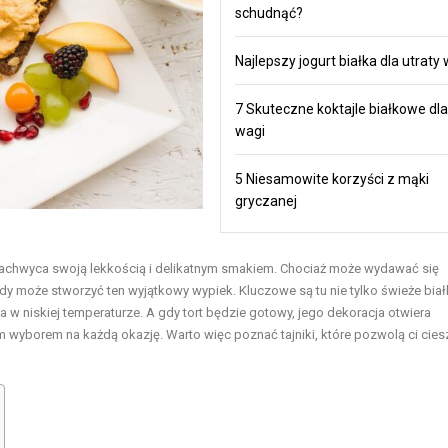
schudnąć?
Najlepszy jogurt białka dla utraty
7 Skuteczne koktajle białkowe dla
wagi
5 Niesamowite korzyści z mąki
gryczanej
zachwyca swoją lekkością i delikatnym smakiem. Chociaż może wydawać się
 może stworzyć ten wyjątkowy wypiek. Kluczowe są tu nie tylko świeże białk
 w niskiej temperaturze. A gdy tort będzie gotowy, jego dekoracja otwiera
 wyborem na każdą okazję. Warto więc poznać tajniki, które pozwolą ci cies