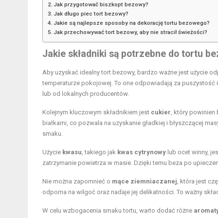
Jak przygotować biszkopt bezowy?
Jak długo piec tort bezowy?
Jakie są najlepsze sposoby na dekorację tortu bezowego?
Jak przechowywać tort bezowy, aby nie stracił świeżości?
Jakie składniki są potrzebne do tortu 
Aby uzyskać idealny tort bezowy, bardzo ważne jest użycie 
temperaturze pokojowej. To one odpowiadają za puszystość i l
lub od lokalnych producentów.
Kolejnym kluczowym składnikiem jest
cukier
, który powinien
białkami, co pozwala na uzyskanie gładkiej i błyszczącej ma
smaku.
Użycie
kwasu
, takiego jak
kwas cytrynowy
lub ocet winny, je
zatrzymanie powietrza w masie. Dzięki temu beza po upieczeni
Nie można zapomnieć o
mące ziemniaczanej
, która jest c
odporna na wilgoć oraz nadaje jej delikatności. To ważny skł
W celu wzbogacenia smaku tortu, warto dodać różne
aromat