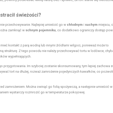
stracił świeżości?
nie przechowywanie. Najlepiej umieścić go w
chłodnym
i
suchym
miejscu, 
 można zamknąć w
schnym pojemniku
, co dodatkowo ograniczy dostęp powi
y mieć kontakt z parą wodną lub innymi źródłami wilgoci, ponieważ może to
ną strukturę. Z tego powodu nie należy przechowywać tortu w lodówce, chyba
ników wypełniających.
ego przygotowania. Im szybciej zostanie skonsumowany, tym lepiej zachowa 
wywać tort na dłużej, rozważ zamrożenie pojedynczych kawałków, co pozwoli
przed zamrożeniem. Można owinąć go folią spożywczą, a następnie umieścić w
aniem wystarczy rozmrozić go w temperaturze pokojowej.