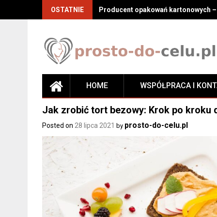
Skip
OSTATNIE
Producent opakowań kartonowych – j
to
content
HOME
WSPÓŁPRACA I KON
Jak zrobić tort bezowy: Krok po kroku 
prosto-do-celu.pl
Posted on
28 lipca 2021
by