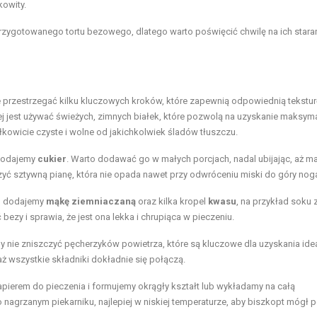
kowity.
rzygotowanego tortu bezowego, dlatego warto poświęcić chwilę na ich stara
 przestrzegać kilku kluczowych kroków, które zapewnią odpowiednią teksturę
ej jest używać świeżych, zimnych białek, które pozwolą na uzyskanie maksyma
ałkowicie czyste i wolne od jakichkolwiek śladów tłuszczu.
 dodajemy
cukier
. Warto dodawać go w małych porcjach, nadal ubijając, aż m
zyć sztywną pianę, która nie opada nawet przy odwróceniu miski do góry nog
i, dodajemy
mąkę ziemniaczaną
oraz kilka kropel
kwasu
, na przykład soku z
zy i sprawia, że jest ona lekka i chrupiąca w pieczeniu.
y nie zniszczyć pęcherzyków powietrza, które są kluczowe dla uzyskania ide
aż wszystkie składniki dokładnie się połączą.
pierem do pieczenia i formujemy okrągły kształt lub wykładamy na całą
agrzanym piekarniku, najlepiej w niskiej temperaturze, aby biszkopt mógł 