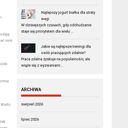
Najlepszy jogurt białka dla utraty
i.
wagi
W dzisiejszych czasach, gdy odchudzanie
staje się priorytetem dla wielu …
dodają
pać nimi
Jakie są najlepsze treningi dla
osób pracujących zdalnie?
Praca zdalna zyskuje na popularności, ale
kórki
wiąże się z wyzwaniami …
ormie
ARCHIWA
sierpień 2026
. Warto
lipiec 2026
ałek
ownym