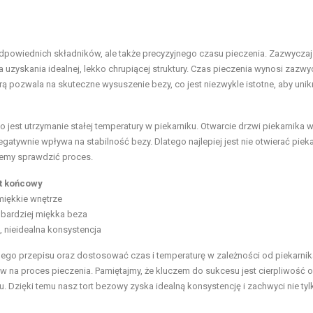
odpowiednich składników, ale także precyzyjnego czasu pieczenia. Zazwyczaj 
a uzyskania idealnej, lekko chrupiącej struktury. Czas pieczenia wynosi zazwy
rą pozwala na skuteczne wysuszenie bezy, co jest niezwykle istotne, aby unikn
est utrzymanie stałej temperatury w piekarniku. Otwarcie drzwi piekarnika w
tywnie wpływa na stabilność bezy. Dlatego najlepiej jest nie otwierać pieka
ujemy sprawdzić proces.
t końcowy
miękkie wnętrze
 bardziej miękka beza
, nieidealna konsystencja
nego przepisu oraz dostosować czas i temperaturę w zależności od piekarnik
w na proces pieczenia. Pamiętajmy, że kluczem do sukcesu jest cierpliwość 
u. Dzięki temu nasz tort bezowy zyska idealną konsystencję i zachwyci nie tyl