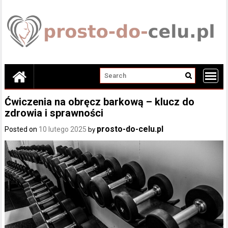
Skip
to
content
Ćwiczenia na obręcz barkową – klucz do
zdrowia i sprawności
prosto-do-celu.pl
Posted on
10 lutego 2025
by