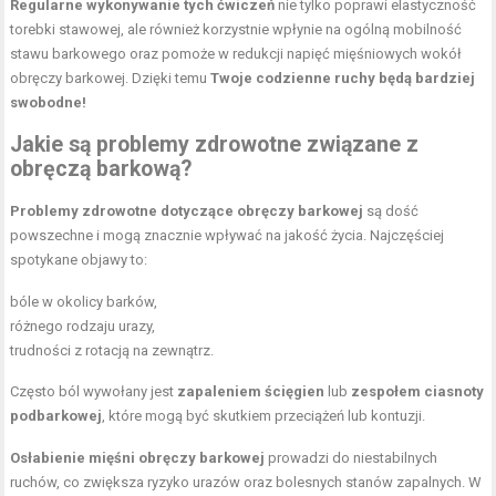
Regularne wykonywanie tych ćwiczeń
nie tylko poprawi elastyczność
torebki stawowej, ale również korzystnie wpłynie na ogólną mobilność
stawu barkowego oraz pomoże w redukcji napięć mięśniowych wokół
obręczy barkowej. Dzięki temu
Twoje codzienne ruchy będą bardziej
swobodne!
Jakie są problemy zdrowotne związane z
obręczą barkową?
Problemy zdrowotne dotyczące obręczy barkowej
są dość
powszechne i mogą znacznie wpływać na jakość życia. Najczęściej
spotykane objawy to:
bóle w okolicy barków,
różnego rodzaju urazy,
trudności z rotacją na zewnątrz.
Często ból wywołany jest
zapaleniem ścięgien
lub
zespołem ciasnoty
podbarkowej
, które mogą być skutkiem przeciążeń lub kontuzji.
Osłabienie mięśni obręczy barkowej
prowadzi do niestabilnych
ruchów, co zwiększa ryzyko urazów oraz bolesnych stanów zapalnych. W