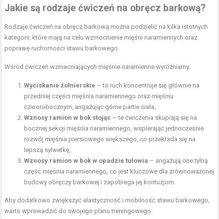
Jakie są rodzaje ćwiczeń na obręcz barkową?
Rodzaje ćwiczeń na obręcz barkową można podzielić na kilka istotnych
kategorii, które mają na celu wzmocnienie mięśni naramiennych oraz
poprawę ruchomości stawu barkowego.
Wśród ćwiczeń wzmacniających mięśnie naramienne wyróżniamy:
Wyciskanie żołnierskie
– to ruch koncentruje się głównie na
przedniej części mięśnia naramiennego oraz mięśniu
czworobocznym, angażując górne partie ciała,
Wznosy ramion
w bok stojąc
– te ćwiczenia skupiają się na
bocznej sekcji mięśnia naramiennego, wspierając jednocześnie
rozwój mięśnia piersiowego większego, co przekłada się na
lepszą sylwetkę,
Wznosy ramion w bok w opadzie tułowia
– angażują one tylną
część mięśnia naramiennego, co jest kluczowe dla zrównoważonej
budowy obręczy barkowej i zapobiega jej kontuzjom.
Aby dodatkowo zwiększyć elastyczność i mobilność stawu barkowego,
warto wprowadzić do swojego planu treningowego: