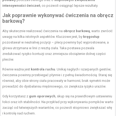
intensywności ćwiczeń
, co pozwoli osiągnąć lepsze rezultaty.
Jak poprawnie wykonywać ćwiczenia na obręcz
barkową?
Aby skutecznie realizować ćwiczenia na
obręcz barkową
, warto zwrócić
uwagę na kilka istotnych aspektów. Kluczowe jest, by
kręgosłup
pozostawał w neutralnej pozycji – plecy powinny być wyprostowane, a
głowa utrzymana w linii z resztą ciała. Taka postawa pozwala
zredukować ryzyko kontuzji oraz zmniejsza obciążenie dolnej części
pleców.
Równie ważna jest
kontrola ruchu
. Unikaj nagłych i szarpanych gestów;
ćwiczenia powinny przebiegać płynnie i z pełną świadomością. Staraj się
również, aby obie strony ciała pracowały w harmonii; brak symetrii może
prowadzić do dysbalansu mięśniowego, co zwiększa ryzyko urazów.
Gdy korzystasz z
gum oporowych
, skup się na prawidłowym ustawieniu
łokci oraz ich stabilności. Na przykład przy wykonywaniu pompków warto
zacząć od łatwiejszych wariantów, co pozwoli stopniowo zwiększać siłę
i kontrolę nad ruchem.