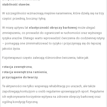
stabilność stawów.
W szczególności wzmacniają mięśnie naramienne, które dzielą się na trzy
części: przednią, boczną i tylną.
W miarę upływu lat
elastyczność obręczy barkowej
może ulegać
zmniejszeniu, co prowadzi do ograniczeń w ruchomości oraz wyższego
ryzyka urazów. Dlatego warto wprowadzić ćwiczenia do codziennej rutyny
– pomagają one zminimalizować to ryzyko i przyczyniają się do lepszej
jakości życia.
Fizjoterapeuci często zalecają różnorodne ćwiczenia, takie jak:
rotacja zewnętrzna
,
rotacja wewnętrzna ramienia
,
przyciąganie do twarzy.
Te aktywności nie tylko wspierają rehabilitację po urazach, ale także
zapobiegają kontuzjom u osób regularnie uprawiających sport. Regularne
ich wykonywanie korzystnie wpływa na zdrowie obręczy barkowej oraz
ogólną kondycję fizyczną.