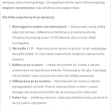
swojego planu treningowego. Szczególnie istotne są te, które angażują
mięśnie naramienne
oraz struktury otaczające staw.
Oto kilka popularnych propozycji:
Rozciąganie mięśni naramiennych
– Stań prosto, unieś jedną
rękę nad głowę i delikatnie przechyl ją w przeciwną stronę.
Utrzymuj tę pozycję przez 15-30 sekund, aby poczuć efekt
rozciągania.
Skrzydła 1 i 2
– Wykonuj ruchy ramion w przód i w tył, naśladując
skrzydła ptaka. To ćwiczenie znakomicie zwiększa zakres ruchu
stawów.
Kaktus przy ścianie
– Ustaw się bokiem do ściany z rękami
uniesionymi na wysokości barków. Przesuwaj je do tyłu, trzymając
łokcie blisko ciała; to pomoże otworzyć klatkę piersiową.
Odkręcanie przy ścianie
– Stań plecami do ściany z rękami
wyciągniętymi na boki. Powoli obracaj tułów w lewo i prawo,
starając się utrzymać kontakt rąk ze ścianą przez cały czas.
Pełen luz
– Zrelaksuj ramiona i wykonuj okrężne ruchy; pozwoli to
na ich pełne odprężenie.