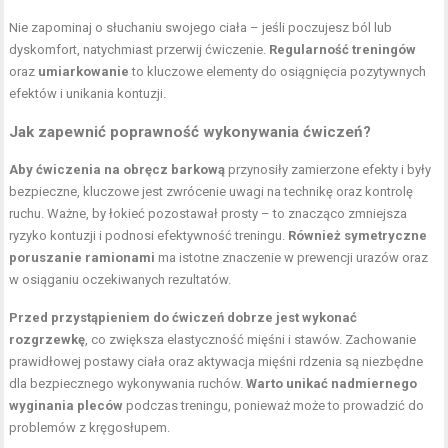
Nie zapominaj o słuchaniu swojego ciała – jeśli poczujesz ból lub
dyskomfort, natychmiast przerwij ćwiczenie.
Regularność treningów
oraz
umiarkowanie
to kluczowe elementy do osiągnięcia pozytywnych
efektów i unikania kontuzji.
Jak zapewnić poprawność wykonywania ćwiczeń?
Aby ćwiczenia na obręcz barkową
przynosiły zamierzone efekty i były
bezpieczne, kluczowe jest zwrócenie uwagi na technikę oraz kontrolę
ruchu. Ważne, by łokieć pozostawał prosty – to znacząco zmniejsza
ryzyko kontuzji i podnosi efektywność treningu.
Również symetryczne
poruszanie ramionami
ma istotne znaczenie w prewencji urazów oraz
w osiąganiu oczekiwanych rezultatów.
Przed przystąpieniem do ćwiczeń dobrze jest wykonać
rozgrzewkę
, co zwiększa elastyczność mięśni i stawów. Zachowanie
prawidłowej postawy ciała oraz aktywacja mięśni rdzenia są niezbędne
dla bezpiecznego wykonywania ruchów.
Warto unikać nadmiernego
wyginania pleców
podczas treningu, ponieważ może to prowadzić do
problemów z kręgosłupem.