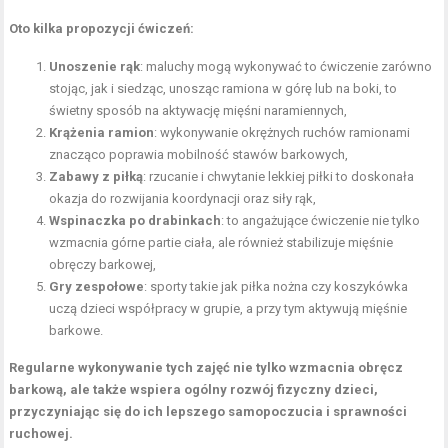
Oto kilka propozycji ćwiczeń:
Unoszenie rąk
: maluchy mogą wykonywać to ćwiczenie zarówno
stojąc, jak i siedząc, unosząc ramiona w górę lub na boki, to
świetny sposób na aktywację mięśni naramiennych,
Krążenia ramion
: wykonywanie okrężnych ruchów ramionami
znacząco poprawia mobilność stawów barkowych,
Zabawy z piłką
: rzucanie i chwytanie lekkiej piłki to doskonała
okazja do rozwijania koordynacji oraz siły rąk,
Wspinaczka po drabinkach
: to angażujące ćwiczenie nie tylko
wzmacnia górne partie ciała, ale również stabilizuje mięśnie
obręczy barkowej,
Gry zespołowe
: sporty takie jak piłka nożna czy koszykówka
uczą dzieci współpracy w grupie, a przy tym aktywują mięśnie
barkowe.
Regularne wykonywanie tych zajęć nie tylko wzmacnia obręcz
barkową, ale także wspiera ogólny rozwój fizyczny dzieci,
przyczyniając się do ich lepszego samopoczucia i sprawności
ruchowej.