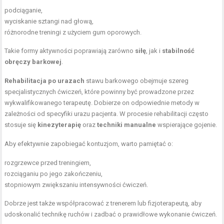
podciąganie,
wyciskanie sztangi
nad głową,
różnorodne treningi z użyciem
gum oporowych
.
Takie formy aktywności poprawiają zarówno
siłę
, jak i
stabilność
obręczy barkowej
.
Rehabilitacja po urazach
stawu barkowego obejmuje szereg
specjalistycznych ćwiczeń, które powinny być prowadzone przez
wykwalifikowanego terapeutę. Dobierze on odpowiednie metody w
zależności od specyfiki urazu pacjenta. W procesie rehabilitacji często
stosuje się
kinezyterapię
oraz
techniki manualne
wspierające gojenie.
Aby efektywnie zapobiegać kontuzjom, warto pamiętać o:
rozgrzewce przed treningiem,
rozciąganiu po jego zakończeniu,
stopniowym zwiększaniu intensywności ćwiczeń.
Dobrze jest także współpracować z trenerem lub fizjoterapeutą, aby
udoskonalić technikę ruchów i zadbać o prawidłowe wykonanie ćwiczeń.