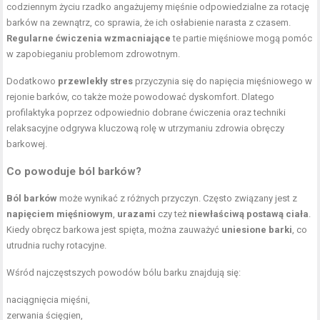
codziennym życiu rzadko angażujemy mięśnie odpowiedzialne za rotację
barków na zewnątrz, co sprawia, że ich osłabienie narasta z czasem.
Regularne ćwiczenia wzmacniające
te partie mięśniowe mogą pomóc
w zapobieganiu problemom zdrowotnym.
Dodatkowo
przewlekły stres
przyczynia się do napięcia mięśniowego w
rejonie barków, co także może powodować dyskomfort. Dlatego
profilaktyka poprzez odpowiednio dobrane ćwiczenia oraz techniki
relaksacyjne odgrywa kluczową rolę w utrzymaniu zdrowia obręczy
barkowej.
Co powoduje ból barków?
Ból barków
może wynikać z różnych przyczyn. Często związany jest z
napięciem mięśniowym
,
urazami
czy też
niewłaściwą postawą ciała
.
Kiedy obręcz barkowa jest spięta, można zauważyć
uniesione barki
, co
utrudnia ruchy rotacyjne.
Wśród najczęstszych powodów bólu barku znajdują się:
naciągnięcia mięśni,
zerwania ścięgien,