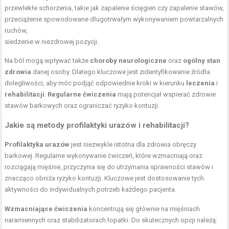
przewlekłe schorzenia, takie jak zapalenie ścięgien czy zapalenie stawów,
przeciążenie spowodowane długotrwałym wykonywaniem powtarzalnych
ruchów,
siedzenie w niezdrowej pozycji.
Na ból mogą wpływać także
choroby neurologiczne
oraz
ogólny stan
zdrowia
danej osoby. Dlatego kluczowe jest zidentyfikowanie źródła
dolegliwości, aby móc podjąć odpowiednie kroki w kierunku
leczenia
i
rehabilitacji
.
Regularne ćwiczenia
mają potencjał wspierać zdrowie
stawów barkowych oraz ograniczać ryzyko kontuzji.
Jakie są metody profilaktyki urazów i rehabilitacji?
Profilaktyka urazów
jest niezwykle istotna dla zdrowia obręczy
barkowej. Regularne wykonywanie ćwiczeń, które wzmacniają oraz
rozciągają mięśnie, przyczynia się do utrzymania sprawności stawów i
znacząco obniża ryzyko kontuzji. Kluczowe jest dostosowanie tych
aktywności do indywidualnych potrzeb każdego pacjenta.
Wzmacniające ćwiczenia
koncentrują się głównie na mięśniach
naramiennych oraz stabilizatorach łopatki. Do skutecznych opcji należą: