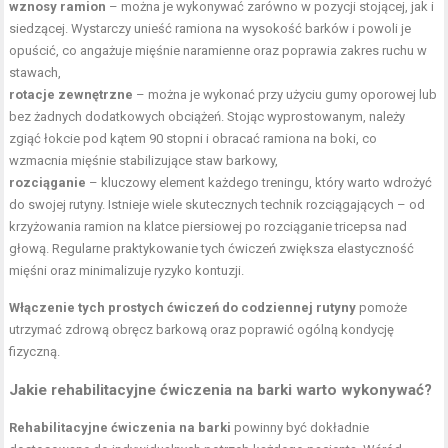
wznosy ramion
– można je wykonywać zarówno w pozycji stojącej, jak i
siedzącej. Wystarczy unieść ramiona na wysokość barków i powoli je
opuścić, co angażuje mięśnie naramienne oraz poprawia zakres ruchu w
stawach,
rotacje zewnętrzne
– można je wykonać przy użyciu gumy oporowej lub
bez żadnych dodatkowych obciążeń. Stojąc wyprostowanym, należy
zgiąć łokcie pod kątem 90 stopni i obracać ramiona na boki, co
wzmacnia mięśnie stabilizujące staw barkowy,
rozciąganie
– kluczowy element każdego treningu, który warto wdrożyć
do swojej rutyny. Istnieje wiele skutecznych technik rozciągających – od
krzyżowania ramion na klatce piersiowej po
rozciąganie tricepsa
nad
głową. Regularne praktykowanie tych ćwiczeń zwiększa elastyczność
mięśni oraz minimalizuje ryzyko kontuzji.
Włączenie tych prostych ćwiczeń do codziennej rutyny
pomoże
utrzymać zdrową obręcz barkową oraz poprawić ogólną kondycję
fizyczną.
Jakie rehabilitacyjne ćwiczenia na barki warto wykonywać?
Rehabilitacyjne ćwiczenia na barki
powinny być dokładnie