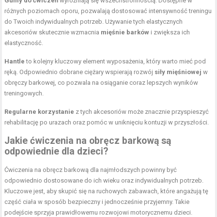
Gumy do ćwiczeń
wyróżniają się wszechstronnością. Dostępne w
różnych poziomach oporu, pozwalają dostosować intensywność treningu
do Twoich indywidualnych potrzeb. Używanie tych elastycznych
akcesoriów skutecznie wzmacnia
mięśnie barków
i zwiększa ich
elastyczność.
Hantle
to kolejny kluczowy element wyposażenia, który warto mieć pod
ręką. Odpowiednio dobrane ciężary wspierają rozwój
siły mięśniowej
w
obręczy barkowej, co pozwala na osiąganie coraz lepszych wyników
treningowych.
Regularne korzystanie
z tych akcesoriów może znacznie przyspieszyć
rehabilitację po urazach oraz pomóc w uniknięciu kontuzji w przyszłości.
Jakie ćwiczenia na obręcz barkową są
odpowiednie dla dzieci?
Ćwiczenia na obręcz barkową dla najmłodszych powinny być
odpowiednio dostosowane do ich wieku oraz indywidualnych potrzeb.
Kluczowe jest, aby skupić się na ruchowych zabawach, które angażują tę
część ciała w sposób bezpieczny i jednocześnie przyjemny. Takie
podejście sprzyja prawidłowemu rozwojowi motorycznemu dzieci.