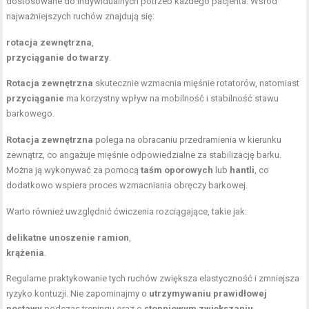
dostosowane do indywidualnych potrzeb każdego pacjenta. Wśród
najważniejszych ruchów znajdują się:
rotacja zewnętrzna
,
przyciąganie do twarzy
.
Rotacja zewnętrzna
skutecznie wzmacnia mięśnie rotatorów, natomiast
przyciąganie
ma korzystny wpływ na mobilność i stabilność stawu
barkowego.
Rotacja zewnętrzna
polega na obracaniu przedramienia w kierunku
zewnątrz, co angażuje mięśnie odpowiedzialne za stabilizację barku.
Można ją wykonywać za pomocą
taśm oporowych
lub
hantli
, co
dodatkowo wspiera proces wzmacniania obręczy barkowej.
Warto również uwzględnić ćwiczenia rozciągające, takie jak:
delikatne unoszenie ramion
,
krążenia
.
Regularne praktykowanie tych ruchów zwiększa elastyczność i zmniejsza
ryzyko kontuzji. Nie zapominajmy o
utrzymywaniu prawidłowej
postawy
podczas treningu oraz o
stopniowym zwiększaniu