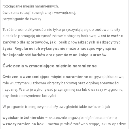
rozciąganie mięśni naramiennych,
ćwiczenia rotacji zewnętrznej i wewnętrznej,
przyciąganie do twarzy.
Te różnorodne aktywności nie tylko przyczyniają się do budowania siły,
ale także pomagają utrzymać zdrowie obręczy barkowej.
Jest to ważne
zarówno dla sportowców, jak i osób prowadzących siedzący tryb
życia.
Regularne ich wykonywanie może znacząco wpłynąć na
funkcjonalność barków oraz pomóc w uniknięciu urazów.
Ćwiczenia wzmacniające mięśnie naramienne
Ćwiczenia wzmacniające mięśnie naramienne
odgrywają kluczową
rolę w utrzymaniu zdrowia obręczy barkowej oraz ogólnej sprawności
fizycznej. Warto je wykonywać przynajmniej raz lub dwa razy w tygodniu,
aby dostrzec wymierne korzyści.
W programie treningowym należy uwzględnić takie ćwiczenia jak:
wyciskanie żołnierskie
– skutecznie angażuje mięśnie naramienne,
wznosy ramion na bok
– można je robić zarówno stojąc, jak i w opadzie