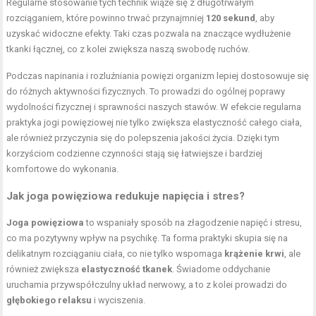
Regularne stosowanie tych technik wiąże się z długotrwałym
rozciąganiem, które powinno trwać przynajmniej
120 sekund
, aby
uzyskać widoczne efekty. Taki czas pozwala na znaczące wydłużenie
tkanki łącznej, co z kolei zwiększa naszą swobodę ruchów.
Podczas napinania i rozluźniania powięzi organizm lepiej dostosowuje się
do różnych aktywności fizycznych. To prowadzi do ogólnej poprawy
wydolności fizycznej i sprawności naszych stawów. W efekcie regularna
praktyka jogi powięziowej nie tylko zwiększa elastyczność całego ciała,
ale również przyczynia się do polepszenia jakości życia. Dzięki tym
korzyściom codzienne czynności stają się łatwiejsze i bardziej
komfortowe do wykonania.
Jak joga powięziowa redukuje napięcia i stres?
Joga powięziowa
to wspaniały sposób na złagodzenie napięć i stresu,
co ma pozytywny wpływ na psychikę. Ta forma praktyki skupia się na
delikatnym rozciąganiu ciała, co nie tylko wspomaga
krążenie krwi
, ale
również zwiększa
elastyczność tkanek
. Świadome oddychanie
uruchamia przywspółczulny układ nerwowy, a to z kolei prowadzi do
głębokiego relaksu
i wyciszenia.