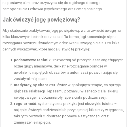
na postawę ciała oraz przyczynia się do ogólnego dobrego
samopoczucia i zdrowia psychicznego oraz emocjonalnego.
Jak ćwiczyć jogę powięziową?
Aby skutecznie praktykować jogę powięziową, warto zwrócić uwagę na
kilka kluczowych technik oraz zasad. Ta forma jogi koncentruje się na
rozciąganiu powięzi i świadomym odczuwaniu swojego ciała. Oto kilka
cennych wskazówek, które mogą ułatwić tę praktykę:
podstawowe techniki
: rozpocznij od prostych asan angażujących
różne grupy mięśniowe, delikatne rozciąganie pomoże w
uwolnieniu napiętych obszarów, a automasaż pozwoli zająć się
zastałymi miejscami.
medytacyjny charakter
: ćwicz w spokojnym tempie, co sprzyja
głębszej relaksacji i lepszemu poznaniu własnego ciała, skieruj
swoją uwagę na doznania płynące z ciała podczas sesji.
regularność
: systematyczna praktyka jest niezwykle istotna –
najlepiej ćwiczyć codziennie lub przynajmniej kilka razy w tygodniu,
taki rytm pozwoli ci dostrzec poprawę elastyczności oraz
zmniejszenie napięcia.