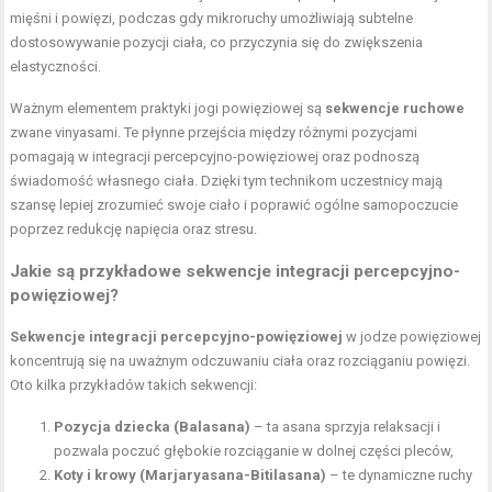
mięśni i powięzi, podczas gdy mikroruchy umożliwiają subtelne
dostosowywanie pozycji ciała, co przyczynia się do zwiększenia
elastyczności.
Ważnym elementem praktyki jogi powięziowej są
sekwencje ruchowe
zwane vinyasami. Te płynne przejścia między różnymi pozycjami
pomagają w integracji percepcyjno-powięziowej oraz podnoszą
świadomość własnego ciała. Dzięki tym technikom uczestnicy mają
szansę lepiej zrozumieć swoje ciało i poprawić ogólne samopoczucie
poprzez redukcję napięcia oraz stresu.
Jakie są przykładowe sekwencje integracji percepcyjno-
powięziowej?
Sekwencje integracji percepcyjno-powięziowej
w jodze powięziowej
koncentrują się na uważnym odczuwaniu ciała oraz rozciąganiu powięzi.
Oto kilka przykładów takich sekwencji:
Pozycja dziecka (Balasana)
– ta asana sprzyja relaksacji i
pozwala poczuć głębokie rozciąganie w dolnej części pleców,
Koty i krowy (Marjaryasana-Bitilasana)
– te dynamiczne ruchy