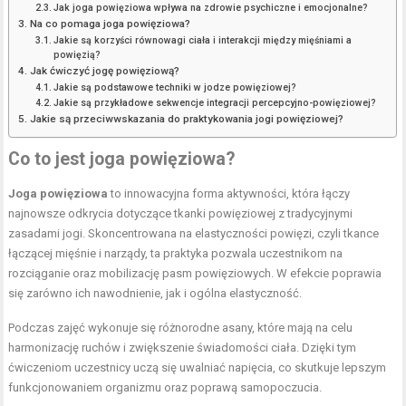
Jak joga powięziowa wpływa na zdrowie psychiczne i emocjonalne?
Na co pomaga joga powięziowa?
Jakie są korzyści równowagi ciała i interakcji między mięśniami a
powięzią?
Jak ćwiczyć jogę powięziową?
Jakie są podstawowe techniki w jodze powięziowej?
Jakie są przykładowe sekwencje integracji percepcyjno-powięziowej?
Jakie są przeciwwskazania do praktykowania jogi powięziowej?
Co to jest joga powięziowa?
Joga powięziowa
to innowacyjna forma aktywności, która łączy
najnowsze odkrycia dotyczące tkanki powięziowej z tradycyjnymi
zasadami jogi. Skoncentrowana na elastyczności powięzi, czyli tkance
łączącej mięśnie i narządy, ta praktyka pozwala uczestnikom na
rozciąganie oraz mobilizację pasm powięziowych. W efekcie poprawia
się zarówno ich nawodnienie, jak i ogólna elastyczność.
Podczas zajęć wykonuje się różnorodne asany, które mają na celu
harmonizację ruchów i zwiększenie świadomości ciała. Dzięki tym
ćwiczeniom uczestnicy uczą się uwalniać napięcia, co skutkuje lepszym
funkcjonowaniem organizmu oraz poprawą samopoczucia.