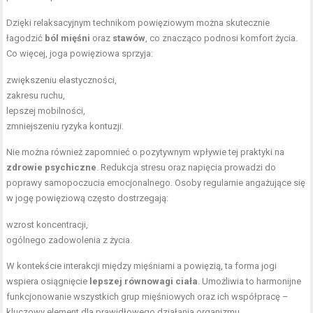
Dzięki relaksacyjnym technikom powięziowym można skutecznie
łagodzić
ból mięśni
oraz
stawów
, co znacząco podnosi komfort życia.
Co więcej, joga powięziowa sprzyja:
zwiększeniu elastyczności,
zakresu ruchu,
lepszej mobilności,
zmniejszeniu ryzyka kontuzji.
Nie można również zapomnieć o pozytywnym wpływie tej praktyki na
zdrowie psychiczne
. Redukcja stresu oraz napięcia prowadzi do
poprawy samopoczucia emocjonalnego. Osoby regularnie angażujące się
w jogę powięziową często dostrzegają:
wzrost koncentracji,
ogólnego zadowolenia z życia.
W kontekście interakcji między mięśniami a powięzią, ta forma jogi
wspiera osiągnięcie
lepszej równowagi ciała
. Umożliwia to harmonijne
funkcjonowanie wszystkich grup mięśniowych oraz ich współpracę –
kluczowy element dla prawidłowego działania organizmu.