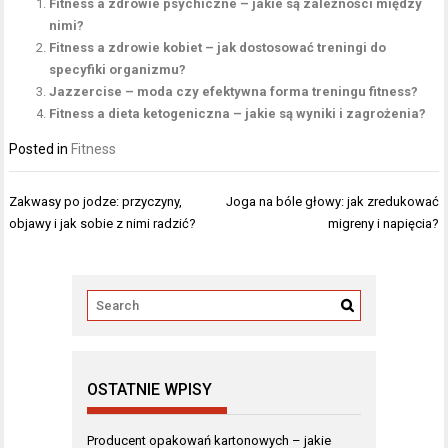
Fitness a zdrowie psychiczne – jakie są zależności między
nimi?
Fitness a zdrowie kobiet – jak dostosować treningi do
specyfiki organizmu?
Jazzercise – moda czy efektywna forma treningu fitness?
Fitness a dieta ketogeniczna – jakie są wyniki i zagrożenia?
Posted in
Fitness
Nawigacja
Zakwasy po jodze: przyczyny,
Joga na bóle głowy: jak zredukować
wpisu
objawy i jak sobie z nimi radzić?
migreny i napięcia?
OSTATNIE WPISY
Producent opakowań kartonowych – jakie