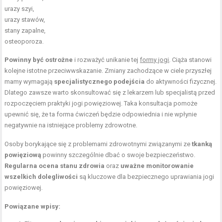
urazy szyi,
urazy stawów,
stany zapalne,
osteoporoza.
Powinny być ostrożne
i rozważyć unikanie tej
formy jogi
. Ciąża stanowi
kolejne istotne przeciwwskazanie. Zmiany zachodzące w ciele przyszłej
mamy wymagają
specjalistycznego podejścia
do aktywności fizycznej.
Dlatego zawsze warto skonsultować się z lekarzem lub specjalistą przed
rozpoczęciem praktyki jogi powięziowej. Taka konsultacja pomoże
upewnić się, że ta forma ćwiczeń będzie odpowiednia i nie wpłynie
negatywnie na istniejące problemy zdrowotne.
Osoby borykające się z problemami zdrowotnymi związanymi ze
tkanką
powięziową
powinny szczególnie dbać o swoje bezpieczeństwo.
Regularna ocena stanu zdrowia
oraz
uważne monitorowanie
wszelkich dolegliwości
są kluczowe dla bezpiecznego uprawiania jogi
powięziowej.
Powiązane wpisy: