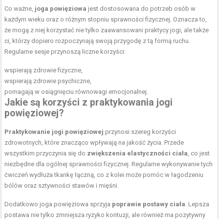
Co ważne,
joga powięziowa
jest dostosowana do potrzeb osób w
każdym wieku oraz o różnym stopniu sprawności fizycznej. Oznacza to,
że mogą z niej korzystać nie tylko zaawansowani praktycy jogi, ale także
ci, którzy dopiero rozpoczynają swoją przygodę z tą formą ruchu.
Regularne sesje przynoszą liczne korzyści:
wspierają zdrowie fizyczne,
wspierają zdrowie psychiczne,
pomagają w osiągnięciu równowagi emocjonalnej.
Jakie są korzyści z praktykowania jogi
powięziowej?
Praktykowanie jogi powięziowej
przynosi szereg korzyści
zdrowotnych, które znacząco wpływają na jakość życia. Przede
wszystkim przyczynia się do
zwiększenia elastyczności ciała
, co jest
niezbędne dla ogólnej sprawności fizycznej. Regularne wykonywanie tych
ćwiczeń wydłuża tkankę łączną, co z kolei może pomóc w łagodzeniu
bólów oraz sztywności stawów i mięśni.
Dodatkowo joga powięziowa sprzyja
poprawie postawy ciała
. Lepsza
postawa nie tylko zmniejsza ryzyko kontuzji, ale również ma pozytywny