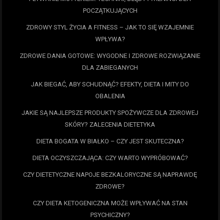
POCZĄTKUJĄCYCH
ZDROWY STYL ŻYCIA A FITNESS – JAK TO SIĘ WZAJEMNIE
WPŁYWA?
ZDROWE DANIA GOTOWE: WYGODNE I ZDROWE ROZWIĄZANIE
DLA ZABIEGANYCH
JAK BIEGAĆ, ABY SCHUDNĄĆ? EFEKTY, DIETA I MITY DO
OBALENIA
JAKIE SĄ NAJLEPSZE PRODUKTY SPOŻYWCZE DLA ZDROWEJ
SKÓRY? ZALECENIA DIETETYKA
DIETA BOGATA W BIAŁKO – CZY JEST SKUTECZNA?
DIETA OCZYSZCZAJĄCA: CZY WARTO WYPRÓBOWAĆ?
CZY DIETETYCZNE NAPOJE BEZKALORYCZNE SĄ NAPRAWDĘ
ZDROWE?
CZY DIETA KETOGENICZNA MOŻE WPŁYWAĆ NA STAN
PSYCHICZNY?