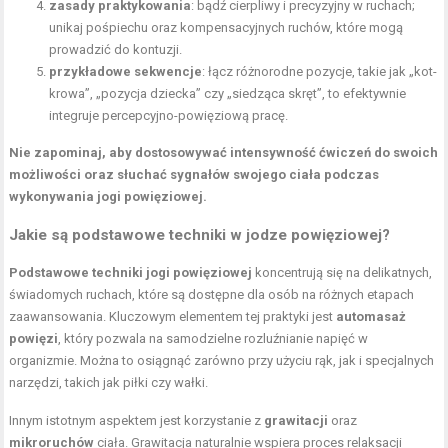
zasady praktykowania
: bądź cierpliwy i precyzyjny w ruchach;
unikaj pośpiechu oraz kompensacyjnych ruchów, które mogą
prowadzić do kontuzji.
przykładowe sekwencje
: łącz różnorodne pozycje, takie jak „kot-
krowa”, „
pozycja dziecka
” czy „siedząca skręt”, to efektywnie
integruje percepcyjno-powięziową pracę.
Nie zapominaj, aby dostosowywać intensywność ćwiczeń do swoich
możliwości oraz słuchać sygnałów swojego ciała podczas
wykonywania jogi powięziowej.
Jakie są podstawowe techniki w jodze powięziowej?
Podstawowe techniki jogi powięziowej
koncentrują się na delikatnych,
świadomych ruchach, które są dostępne dla osób na różnych etapach
zaawansowania. Kluczowym elementem tej praktyki jest
automasaż
powięzi
, który pozwala na samodzielne rozluźnianie napięć w
organizmie. Można to osiągnąć zarówno przy użyciu rąk, jak i specjalnych
narzędzi, takich jak piłki czy wałki.
Innym istotnym aspektem jest korzystanie z
grawitacji
oraz
mikroruchów
ciała. Grawitacja naturalnie wspiera proces relaksacji