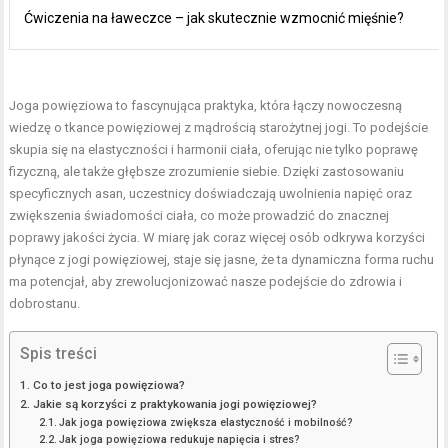
Ćwiczenia na ławeczce – jak skutecznie wzmocnić mięśnie?
Joga powięziowa to fascynująca praktyka, która łączy nowoczesną
wiedzę o tkance powięziowej z mądrością starożytnej jogi. To podejście
skupia się na elastyczności i harmonii ciała, oferując nie tylko poprawę
fizyczną, ale także głębsze zrozumienie siebie. Dzięki zastosowaniu
specyficznych asan, uczestnicy doświadczają uwolnienia napięć oraz
zwiększenia świadomości ciała, co może prowadzić do znacznej
poprawy jakości życia. W miarę jak coraz więcej osób odkrywa korzyści
płynące z jogi powięziowej, staje się jasne, że ta dynamiczna forma ruchu
ma potencjał, aby zrewolucjonizować nasze podejście do zdrowia i
dobrostanu.
Spis treści
Co to jest joga powięziowa?
Jakie są korzyści z praktykowania jogi powięziowej?
Jak joga powięziowa zwiększa elastyczność i mobilność?
Jak joga powięziowa redukuje napięcia i stres?