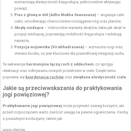
wzmacniają elastyczność kręgosłupa, jednocześnie aktywując
powięź
,
Pies z głową w dół
(Adho Mukha Svanasana)
– angażuje całe
ciało, umożliwiając równoczesne
rozciąganie nóg
oraz pleców,
Skręty siedzące
– różnorodne warianty skrętów, takie jak skręt w
pozycji siedzącej, poprawiają mobilność kręgosłupa i redukują
napięcia,
Pozycja wojownika (Virabhadrasana)
– wzmacnia nogi oraz
otwiera biodra, co jest kluczowe dla prawidłowej integracji ruchu.
Te sekwencje
harmonijnie łączą ruch z oddechem
, co sprzyja
relaksacji oraz odkrywaniu nowych przestrzeni w ciele. Dzięki temu
poprawia się
koordynacja ruchów
oraz
zwiększa elastyczność ciała
.
Jakie są przeciwwskazania do praktykowania
jogi powięziowej?
Praktykowanie jogi powięziowej
może przynieść szereg korzyści, ale
przed rozpoczęciem warto zwrócić uwagę na pewne ograniczenia. Osoby
z poważnymi kontuzjami, takimi jak:
urazy pleców,