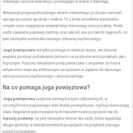
redukując uczucie niepokoju i pomagając w walce z depresją.
Aktywacja przywspółczulnego układu nerwowego podczas ćwiczeń
sprzyja poczuciu spokoju i relaksu. To z kolei umożliwia wyciszenie
umysłu oraz osiągnięcie wewnętrznej równowagi emocjonalnej. Wiele
osób zauważa poprawę nastroju oraz jakość snu po takich zajęciach, co
jest niezwykle ważne dla naszego zdrowia psychicznego.
Joga powięziowa
nie tylko pomaga w redukcji stresu, ale również
wspiera procesy uzdrawiania zarówno na poziomie emocjonalnym, jak i
fizycznym. Poprzez świadome połączenie ciała z umysłem, ta forma
aktywności staje się efektywnym narzędziem w dążeniu do lepszego
samopoczucia psychicznego i emocjonalnego.
Na co pomaga joga powięziowa?
Joga powięziowa
przynosi szereg korzyści zdrowotnych, w
szczególności poprawiając stan tkanki powięziowej i ogólną równowagę
ciała. Regularne wykonywanie tych ćwiczeń może przyczynić się do
lepszej postawy
, co jest niezwykle istotne dla osób, które spędzają
długie godziny w nieodpowiednich pozycjach, na przykład pracując
przed komputerem.