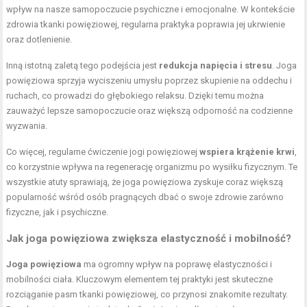
wpływ na nasze samopoczucie psychiczne i emocjonalne. W kontekście
zdrowia tkanki powięziowej, regularna praktyka poprawia jej ukrwienie
oraz dotlenienie.
Inną istotną zaletą tego podejścia jest
redukcja napięcia i stresu
. Joga
powięziowa sprzyja wyciszeniu umysłu poprzez skupienie na oddechu i
ruchach, co prowadzi do głębokiego relaksu. Dzięki temu można
zauważyć lepsze samopoczucie oraz większą odporność na codzienne
wyzwania.
Co więcej, regularne ćwiczenie jogi powięziowej
wspiera krążenie krwi
,
co korzystnie wpływa na regenerację organizmu po wysiłku fizycznym. Te
wszystkie atuty sprawiają, że joga powięziowa zyskuje coraz większą
popularność wśród osób pragnących dbać o swoje zdrowie zarówno
fizyczne, jak i psychiczne.
Jak joga powięziowa zwiększa elastyczność i mobilność?
Joga powięziowa
ma ogromny wpływ na poprawę elastyczności i
mobilności ciała. Kluczowym elementem tej praktyki jest skuteczne
rozciąganie pasm tkanki powięziowej, co przynosi znakomite rezultaty.