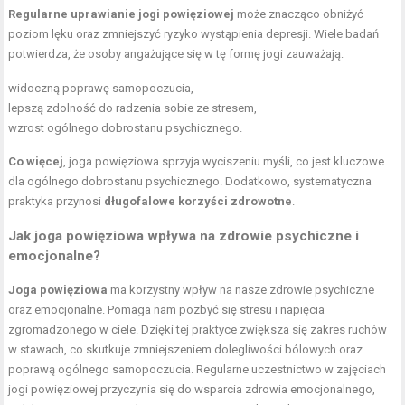
Regularne uprawianie jogi powięziowej
może znacząco obniżyć
poziom lęku oraz zmniejszyć ryzyko wystąpienia depresji. Wiele badań
potwierdza, że osoby angażujące się w tę formę jogi zauważają:
widoczną poprawę samopoczucia,
lepszą zdolność do radzenia sobie ze stresem,
wzrost ogólnego dobrostanu psychicznego.
Co więcej
, joga powięziowa sprzyja wyciszeniu myśli, co jest kluczowe
dla ogólnego dobrostanu psychicznego. Dodatkowo, systematyczna
praktyka przynosi
długofalowe korzyści zdrowotne
.
Jak joga powięziowa wpływa na zdrowie psychiczne i
emocjonalne?
Joga powięziowa
ma korzystny wpływ na nasze zdrowie psychiczne
oraz emocjonalne. Pomaga nam pozbyć się stresu i napięcia
zgromadzonego w ciele. Dzięki tej praktyce zwiększa się zakres ruchów
w stawach, co skutkuje zmniejszeniem dolegliwości bólowych oraz
poprawą ogólnego samopoczucia. Regularne uczestnictwo w zajęciach
jogi powięziowej przyczynia się do wsparcia zdrowia emocjonalnego,