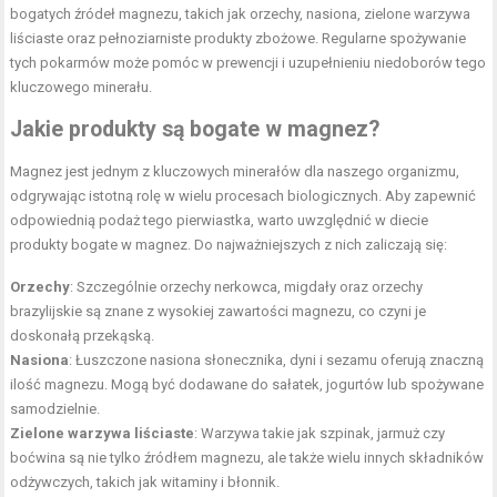
bogatych źródeł magnezu, takich jak orzechy, nasiona, zielone warzywa
liściaste oraz pełnoziarniste produkty zbożowe. Regularne spożywanie
tych pokarmów może pomóc w prewencji i uzupełnieniu niedoborów tego
kluczowego minerału.
Jakie produkty są bogate w magnez?
Magnez jest jednym z kluczowych minerałów dla naszego organizmu,
odgrywając istotną rolę w wielu procesach biologicznych. Aby zapewnić
odpowiednią podaż tego pierwiastka, warto uwzględnić w diecie
produkty bogate w magnez. Do najważniejszych z nich zaliczają się:
Orzechy
: Szczególnie orzechy nerkowca, migdały oraz orzechy
brazylijskie są znane z wysokiej zawartości magnezu, co czyni je
doskonałą przekąską.
Nasiona
: Łuszczone nasiona słonecznika, dyni i sezamu oferują znaczną
ilość magnezu. Mogą być dodawane do sałatek, jogurtów lub spożywane
samodzielnie.
Zielone warzywa liściaste
: Warzywa takie jak szpinak, jarmuż czy
boćwina są nie tylko źródłem magnezu, ale także wielu innych składników
odżywczych, takich jak witaminy i błonnik.