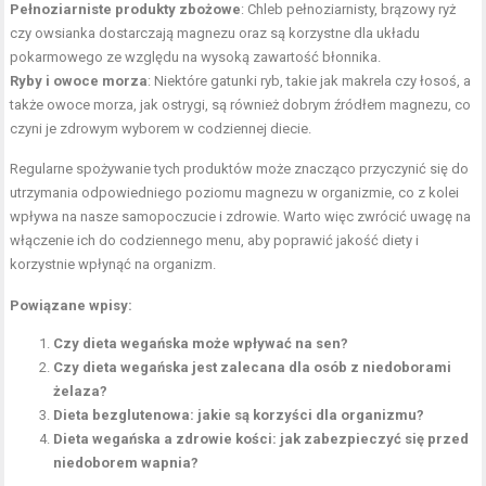
Pełnoziarniste produkty zbożowe
: Chleb pełnoziarnisty, brązowy ryż
czy owsianka dostarczają magnezu oraz są korzystne dla układu
pokarmowego ze względu na wysoką zawartość błonnika.
Ryby i owoce morza
: Niektóre gatunki ryb, takie jak makrela czy łosoś, a
także owoce morza, jak ostrygi, są również dobrym źródłem magnezu, co
czyni je zdrowym wyborem w codziennej diecie.
Regularne spożywanie tych produktów może znacząco przyczynić się do
utrzymania odpowiedniego poziomu magnezu w organizmie, co z kolei
wpływa na nasze samopoczucie i zdrowie. Warto więc zwrócić uwagę na
włączenie ich do codziennego menu, aby poprawić jakość diety i
korzystnie wpłynąć na organizm.
Powiązane wpisy:
Czy dieta wegańska może wpływać na sen?
Czy dieta wegańska jest zalecana dla osób z niedoborami
żelaza?
Dieta bezglutenowa: jakie są korzyści dla organizmu?
Dieta wegańska a zdrowie kości: jak zabezpieczyć się przed
niedoborem wapnia?