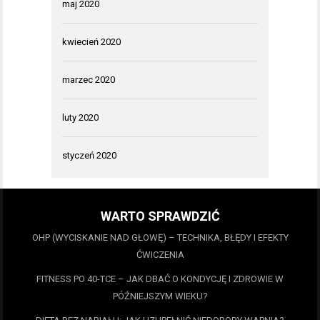
maj 2020
kwiecień 2020
marzec 2020
luty 2020
styczeń 2020
WARTO SPRAWDZIĆ
OHP (WYCISKANIE NAD GŁOWĘ) – TECHNIKA, BŁĘDY I EFEKTY
ĆWICZENIA
FITNESS PO 40-TCE – JAK DBAĆ O KONDYCJĘ I ZDROWIE W
PÓŹNIEJSZYM WIEKU?