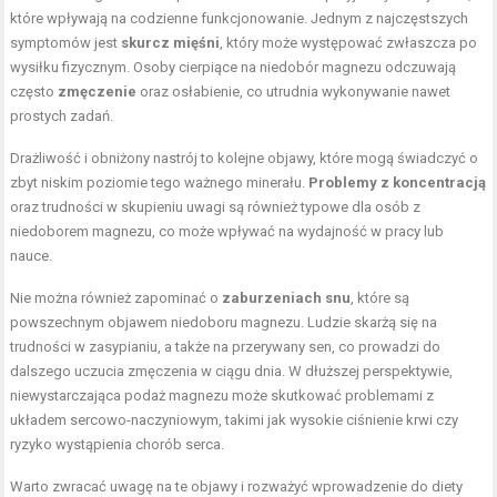
które wpływają na codzienne funkcjonowanie. Jednym z najczęstszych
symptomów jest
skurcz mięśni
, który może występować zwłaszcza po
wysiłku fizycznym. Osoby cierpiące na niedobór magnezu odczuwają
często
zmęczenie
oraz osłabienie, co utrudnia wykonywanie nawet
prostych zadań.
Drażliwość i obniżony nastrój to kolejne objawy, które mogą świadczyć o
zbyt niskim poziomie tego ważnego minerału.
Problemy z koncentracją
oraz trudności w skupieniu uwagi są również typowe dla osób z
niedoborem magnezu, co może wpływać na wydajność w pracy lub
nauce.
Nie można również zapominać o
zaburzeniach snu
, które są
powszechnym objawem niedoboru magnezu. Ludzie skarżą się na
trudności w zasypianiu, a także na przerywany sen, co prowadzi do
dalszego uczucia zmęczenia w ciągu dnia. W dłuższej perspektywie,
niewystarczająca podaż magnezu może skutkować problemami z
układem sercowo-naczyniowym, takimi jak wysokie ciśnienie krwi czy
ryzyko wystąpienia chorób serca.
Warto zwracać uwagę na te objawy i rozważyć wprowadzenie do diety