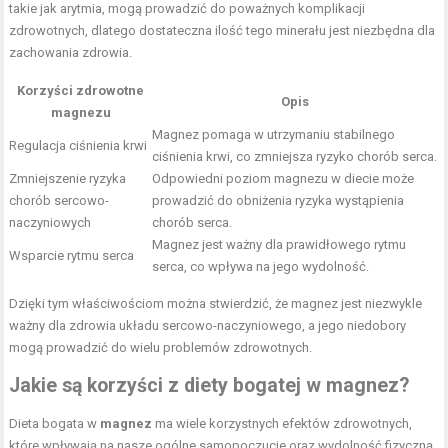
takie jak arytmia, mogą prowadzić do poważnych komplikacji
zdrowotnych, dlatego dostateczna ilość tego minerału jest niezbędna dla
zachowania zdrowia.
Korzyści zdrowotne
Opis
magnezu
Magnez pomaga w utrzymaniu stabilnego
Regulacja ciśnienia krwi
ciśnienia krwi, co zmniejsza ryzyko chorób serca.
Zmniejszenie ryzyka
Odpowiedni poziom magnezu w diecie może
chorób sercowo-
prowadzić do obniżenia ryzyka wystąpienia
naczyniowych
chorób serca.
Magnez jest ważny dla prawidłowego rytmu
Wsparcie rytmu serca
serca, co wpływa na jego wydolność.
Dzięki tym właściwościom można stwierdzić, że magnez jest niezwykle
ważny dla zdrowia układu sercowo-naczyniowego, a jego niedobory
mogą prowadzić do wielu problemów zdrowotnych.
Jakie są korzyści z diety bogatej w magnez?
Dieta bogata w
magnez
ma wiele korzystnych efektów zdrowotnych,
które wpływają na nasze ogólne samopoczucie oraz wydolność fizyczną.