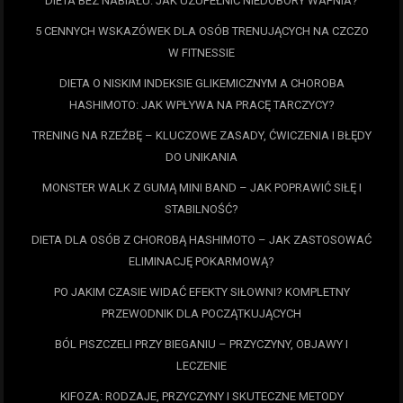
DIETA BEZ NABIAŁU: JAK UZUPEŁNIĆ NIEDOBORY WAPNIA?
5 CENNYCH WSKAZÓWEK DLA OSÓB TRENUJĄCYCH NA CZCZO
W FITNESSIE
DIETA O NISKIM INDEKSIE GLIKEMICZNYM A CHOROBA
HASHIMOTO: JAK WPŁYWA NA PRACĘ TARCZYCY?
TRENING NA RZEŹBĘ – KLUCZOWE ZASADY, ĆWICZENIA I BŁĘDY
DO UNIKANIA
MONSTER WALK Z GUMĄ MINI BAND – JAK POPRAWIĆ SIŁĘ I
STABILNOŚĆ?
DIETA DLA OSÓB Z CHOROBĄ HASHIMOTO – JAK ZASTOSOWAĆ
ELIMINACJĘ POKARMOWĄ?
PO JAKIM CZASIE WIDAĆ EFEKTY SIŁOWNI? KOMPLETNY
PRZEWODNIK DLA POCZĄTKUJĄCYCH
BÓL PISZCZELI PRZY BIEGANIU – PRZYCZYNY, OBJAWY I
LECZENIE
KIFOZA: RODZAJE, PRZYCZYNY I SKUTECZNE METODY