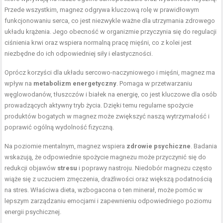
Przede wszystkim, magnez odgrywa kluczową rolę w prawidłowym
funkcjonowaniu serca, co jest niezwykle ważne dla utrzymania zdrowego
układu krążenia. Jego obecność w organizmie przyczynia się do regulacji
ciśnienia krwi oraz wspiera normalną pracę mięśni, co z kolei jest
niezbędne do ich odpowiedniej siły i elastyczności.
Oprócz korzyści dla układu sercowo-naczyniowego i mięśni, magnez ma
wpływ na
metabolizm energetyczny
. Pomaga w przetwarzaniu
węglowodanów, tłuszczów i białek na energię, co jest kluczowe dla osób
prowadzących aktywny tryb życia. Dzięki temu regularne spożycie
produktów bogatych w magnez może zwiększyć naszą wytrzymałość i
poprawić ogólną wydolność fizyczną.
Na poziomie mentalnym, magnez wspiera
zdrowie psychiczne
. Badania
wskazują, że odpowiednie spożycie magnezu może przyczynić się do
redukcji objawów
stresu
i poprawy nastroju. Niedobór magnezu często
wiąże się z uczuciem zmęczenia, drażliwości oraz większą podatnością
na stres. Właściwa dieta, wzbogacona o ten minerał, może pomóc w
lepszym zarządzaniu emocjami i zapewnieniu odpowiedniego poziomu
energii psychicznej.