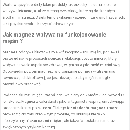
Warto włączyć do diety takie produkty jak orzechy, nasiona, zielone
warzywa liściaste, a także ciemną czekoladę, które są doskonałymi
źródłami magnezu. Dzięki temu zyskujemy szereg – zarówno fizycznych,
jak i psychicznych – korzyści zdrowotnych.
Jak magnez wpływa na funkcjonowanie
mięśni?
Magnez
odgrywa kluczową rolę w funkcjonowaniu mięśni, ponieważ
bierze udział w procesach skurczu i relaksacji. Jest to minerał, który
wpływa na wiele aspektów zdrowia, w tym na
wydolność mięśniową
.
Odpowiedni poziom magnezu w organizmie pomaga w utrzymaniu
równowagi elektrolitowej, co jest niezbędne, aby mięśnie mogły
prawidłowo pracować.
Podczas skurczu mięśni,
wapń
jest uwalniany do komórek, co powoduje
ich skurcz. Magnez z kolei działa jako antagonista wapnia, umożliwiając
proces relaksacji po skurczu. Dlatego też
niedobór magnezu
może
prowadzić do zaburzeń w tym procesie, co skutkuje nie tylko
nieprzyjemnymi
skurczami mięśni
, ale także ich osłabieniem oraz
zwiększonym ryzykiem kontuzji.