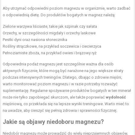
Aby utrzymać odpowiedni poziom magnezu w organizmie, warto zadbać
o odpowiednią dietę. Do produktów bogatych w magnez należą:
Zielone warzywa liściaste, takie jak szpinak czy sałata
Orzechy, w szczególności migdały i orzechy laskowe
Pestki dyni oraz nasiona słonecznika
Rośliny strączkowe, na przykład soczewica i ciecierzyca
Pełnoziarniste zboża, na przykład owies i brązowy ryż
Odpowiednia podaż magnezu jest szczególnie ważna dla osób
aktywnych fizycznie, które mogą być narażone na jego większe straty
podczas intensywnych treningów. Dlatego, dbając o zdrowie mięśni,
warto monitorować poziom magnezu i w razie potrzeby rozważyć
suplementację. Regularne spożywanie produktów bogatych w ten minerał
może nie tylko zapobiegać skurczom, ale także poprawiać
wydolność
mięśniową, co przekłada się na lepsze wyniki treningowe. Warto mieć to
na uwadze, aby cieszyć się pełnią zdrowia i sprawności fizycznej.
Jakie są objawy niedoboru magnezu?
Niedobór magnezu może prowadzić do wielu nieprzyjemnych objawów,