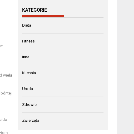
KATEGORIE
Dieta
Fitness
ym
Inne
Kuchnia
d wielu
Uroda
bór tej
Zdrowie
bido
Zwierzęta
oziom