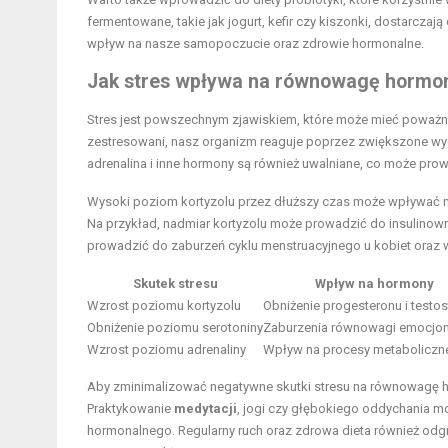
fermentowane, takie jak jogurt, kefir czy kiszonki, dostarczaj
wpływ na nasze samopoczucie oraz zdrowie hormonalne.
Jak stres wpływa na równowagę hormo
Stres jest powszechnym zjawiskiem, które może mieć poważn
zestresowani, nasz organizm reaguje poprzez zwiększone wyd
adrenalina i inne hormony są również uwalniane, co może pr
Wysoki poziom kortyzolu przez dłuższy czas może wpływać nega
Na przykład, nadmiar kortyzolu może prowadzić do insulinowra
prowadzić do zaburzeń cyklu menstruacyjnego u kobiet oraz w
Skutek stresu
Wpływ na hormony
Wzrost poziomu kortyzolu
Obniżenie progesteronu i testo
Obniżenie poziomu serotoniny
Zaburzenia równowagi emocjon
Wzrost poziomu adrenaliny
Wpływ na procesy metaboliczn
Aby zminimalizować negatywne skutki stresu na równowagę h
Praktykowanie
medytacji
, jogi czy głębokiego oddychania 
hormonalnego. Regularny ruch oraz zdrowa dieta również odg