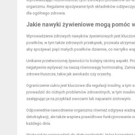
organizmu. Regularne spożywanie tych składników odżywczych 
dla ogólnego zdrowia.
Jakie nawyki żywieniowe mogą pomóc 
Wprowadzenie zdrowych nawyków żywieniowych jest kluczowe
posiłków, w tym także zdrowych przekąsek, pozwala utrzymać 
aby spożywać pięć małych posiłków dziennie, co nie tylko ws
Unikanie przetworzonej żywności to kolejny istotny aspekt. 
negatywnie wpływać na naszą równowagę hormonalną. Zamiast
zdrowe tłuszcze, takie jak awokado czy orzechy.
Ograniczenie cukru jest kluczowe dla regulacji insuliny, a 
prowadzić do różnych problemów zdrowotnych, w tym insuli
zastępując je na przykład owocami lub naparami ziołowymi.
Odpowiednie nawodnienie organizmu również odgrywa ważną 
detoksykacji, ale także wspiera prawidłowe funkcjonowanie 
każdego dnia.
Warto także wprowadzić do diety probiotyki, które korzyst