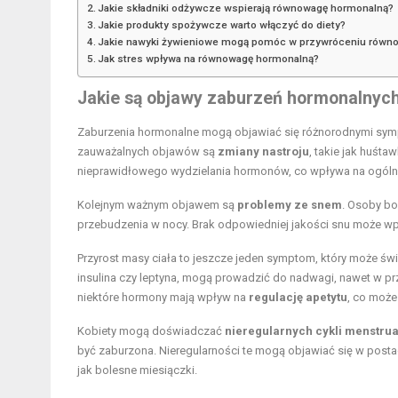
Jakie składniki odżywcze wspierają równowagę hormonalną?
Jakie produkty spożywcze warto włączyć do diety?
Jakie nawyki żywieniowe mogą pomóc w przywróceniu równo
Jak stres wpływa na równowagę hormonalną?
Jakie są objawy zaburzeń hormonalnyc
Zaburzenia hormonalne mogą objawiać się różnorodnymi sympt
zauważalnych objawów są
zmiany nastroju
, takie jak huśt
nieprawidłowego wydzielania hormonów, co wpływa na ogóln
Kolejnym ważnym objawem są
problemy ze snem
. Osoby bo
przebudzenia w nocy. Brak odpowiedniej jakości snu może wpł
Przyrost masy ciała to jeszcze jeden symptom, który może ś
insulina czy leptyna, mogą prowadzić do nadwagi, nawet w prz
niektóre hormony mają wpływ na
regulację apetytu
, co moż
Kobiety mogą doświadczać
nieregularnych cykli menstru
być zaburzona. Nieregularności te mogą objawiać się w postaci
jak bolesne miesiączki.