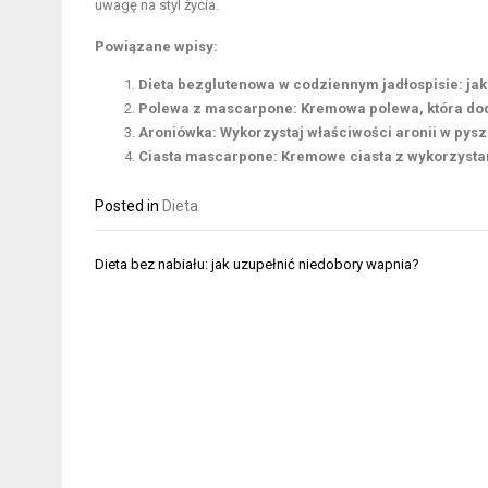
uwagę na styl życia.
Powiązane wpisy:
Dieta bezglutenowa w codziennym jadłospisie: ja
Polewa z mascarpone: Kremowa polewa, która do
Aroniówka: Wykorzystaj właściwości aronii w pys
Ciasta mascarpone: Kremowe ciasta z wykorzyst
Posted in
Dieta
Nawigacja
Dieta bez nabiału: jak uzupełnić niedobory wapnia?
wpisu