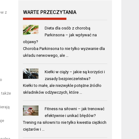
WARTE PRZECZYTANIA
ów z
Dieta dla osób z chorobą
Parkinsona – jak wpływać na
objawy?
Choroba Parkinsona to nie tylko wyzwanie dla
układu nerwowego, ale …
Kiełki w ciąży – jakie są korzyści i
zasady bezpieczeństwa?
to
Kiełki to małe, ale niezwykle potężne źródło
składników odżywczych, które …
ą także
ierają
Fitness na siłowni – jak trenować
efektywnie i unikać błędów?
uje
Trening na siłowni to nie tylko kwestia ciężkich
ciężarów i …
onalną