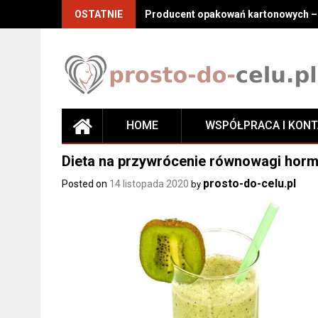
Skip
OSTATNIE
Producent opakowań kartonowych – j
to
content
HOME
WSPÓŁPRACA I KON
Dieta na przywrócenie równowagi hor
prosto-do-celu.pl
Posted on
14 listopada 2020
by