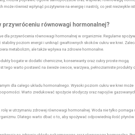
może również wpłynąć pozytywnie na energię i nastrój, co jest niezwykle is
w przywróceniu równowagi hormonalnej?
 dla przywrócenia równowagi hormonalnej w organizmie. Regularne spożyw
stabilny poziom energii i uniknąć gwałtownych skoków cukru we krwi. Zaleca
piera metabolizm, ale także wpływa na zdrowie hormonalne.
Produkty bogate w dodatki chemiczne, konserwanty oraz cukry proste mogą
 tego warto postawić na świeże owoce, warzywa, pełnoziarniste produkty 
tym samym dla całego układu hormonalnego. Wysoki poziom cukru we krwi może
nooporności. Warto zredukować spożycie słodyczy oraz napojów gazowanyc
rolę w utrzymaniu zdrowej równowagi hormonalnej. Woda nie tylko pomaga
organizmu. Dlatego warto dbać o to, aby spożywać odpowiednią ilość płynów
nie wpływają na zdrowie układu pokarmowego oraz równowagę hormonalną. Pr