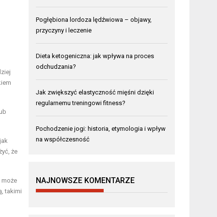
Pogłębiona lordoza lędźwiowa – objawy,
przyczyny i leczenie
Dieta ketogeniczna: jak wpływa na proces
odchudzania?
ziej
kiem
Jak zwiększyć elastyczność mięśni dzięki
regularnemu treningowi fitness?
lub
Pochodzenie jogi: historia, etymologia i wpływ
na współczesność
jak
żyć, że
NAJNOWSZE KOMENTARZE
e może
, takimi