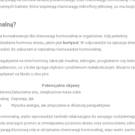
ą cennych bakterii, które wspierają równowagę mikroflory jelitowej, co ma bez
nalną?
e konsekwencje dla równowagi hormonalnej w organizmie. Gdy jesteśmy
zielanie hormonu stresu, jakim jest
kortyzol
. W odpowiedzi na sytuacje str
owadzić do zaburzeń w naturalnej równowadze hormonalnej.
tywnie na inne hormony, takie jak insulina, estrogen, progesteron czy test
żliwości, co z kolei sprzyja otyłości i problemom metabolicznym. Może to t
pływać na libido u obu płci.
Potencjalne objawy
steronu
Zaburzenia snu, zwiększona masa ciała
alnej
Depresja, lęk
e
Wysoka energia, ale zmęczenie w dłuższej perspektywie
ormonalną, warto wprowadzić techniki relaksacyjne do swojego codziennego
może znacząco pomóc w zmniejszeniu poziomu stresu oraz wzmocnieniu zdro
rywają kluczową rolę w utrzymaniu równowagi hormonalnej, więc warto zwróc