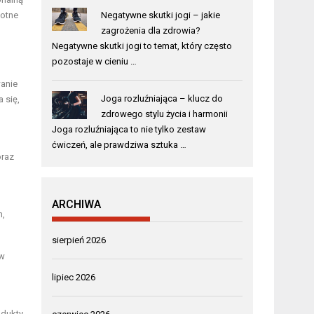
totne
Negatywne skutki jogi – jakie
zagrożenia dla zdrowia?
Negatywne skutki jogi to temat, który często
pozostaje w cieniu …
anie
Joga rozluźniająca – klucz do
 się,
zdrowego stylu życia i harmonii
Joga rozluźniająca to nie tylko zestaw
ćwiczeń, ale prawdziwa sztuka …
oraz
ARCHIWA
h,
sierpień 2026
 w
lipiec 2026
odukty