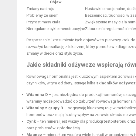
Objaw
Zmiany nastroju
Huśtawki emocjonalne, drażl
Problemy ze snem
Bezsenność, trudności w zas
Przyrost masy ciała
Zwiększenie masy ciała mimo
Nieregularne cykle menstruacyjne
Zaburzenia regularności mie
Rozpoznanie i zrozumienie tych objawów to pierwszy krok do p
rozważyć konsultację z lekarzem, który pomoże w zdiagnozo
zmiany w diecie oraz stylu życia.
Jakie składniki odżywcze wspierają r
Równowaga hormonalna jest kluczowym aspektem zdrowia i d
czynników, w tym od diety. Istnieje kilka
składników odżywc
Witamina D
– jest niezbędna do produkcji hormonów, szczegó
witaminy może prowadzić do zaburzeń równowagi hormonalnej
Witaminy z grupy B
– odgrywają kluczową rolę w metabolizmie
hormonów oraz mają istotny wpływ na zdrowie układu nerwo
Cynk
– ten minerał jest ważny dla produkcji testosteronu or
oraz problemów z płodnością.
Magnez
– minerał ten wspiera wiele funkcji w organizmie, 