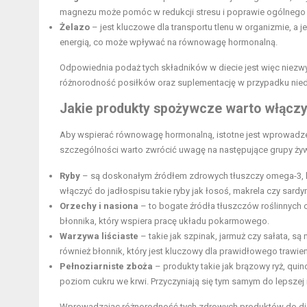
magnezu może pomóc w redukcji stresu i poprawie ogólneg
Żelazo
– jest kluczowe dla transportu tlenu w organizmie, 
energią, co może wpływać na równowagę hormonalną.
Odpowiednia podaż tych składników w diecie jest więc niez
różnorodność posiłków oraz suplementację w przypadku nied
Jakie produkty spożywcze warto włączy
Aby wspierać równowagę hormonalną, istotne jest wprowadzen
szczególności warto zwrócić uwagę na następujące grupy ży
Ryby
– są doskonałym źródłem zdrowych tłuszczy omega-3, k
włączyć do jadłospisu takie ryby jak łosoś, makrela czy sardyn
Orzechy i nasiona
– to bogate źródła tłuszczów roślinnych or
błonnika, który wspiera pracę układu pokarmowego.
Warzywa liściaste
– takie jak szpinak, jarmuż czy sałata, są
również błonnik, który jest kluczowy dla prawidłowego trawien
Pełnoziarniste zboża
– produkty takie jak brązowy ryż, quino
poziom cukru we krwi. Przyczyniają się tym samym do lepszej 
Wprowadzając różnorodność tych zdrowych produktów do di