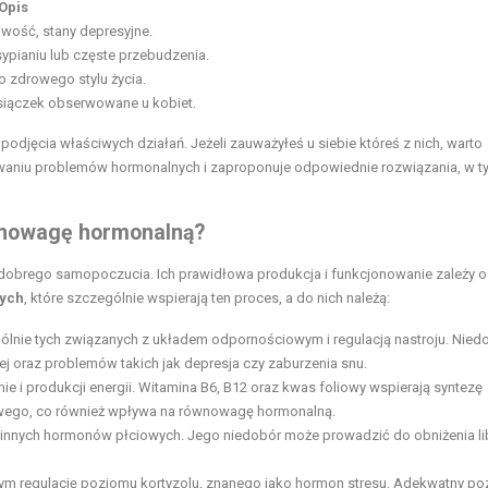
Opis
iwość, stany depresyjne.
ypianiu lub częste przebudzenia.
 zdrowego stylu życia.
siączek obserwowane u kobiet.
odjęcia właściwych działań. Jeżeli zauważyłeś u siebie któreś z nich, warto
waniu problemów hormonalnych i zaproponuje odpowiednie rozwiązania, w t
ównowagę hormonalną?
obrego samopoczucia. Ich prawidłowa produkcja i funkcjonowanie zależy o
zych
, które szczególnie wspierają ten proces, a do nich należą:
lnie tych związanych z układem odpornościowym i regulacją nastroju. Niedo
 oraz problemów takich jak depresja czy zaburzenia snu.
 i produkcji energii. Witamina B6, B12 oraz kwas foliowy wspierają syntezę
wego, co również wpływa na równowagę hormonalną.
az innych hormonów płciowych. Jego niedobór może prowadzić do obniżenia li
w tym regulację poziomu kortyzolu, znanego jako hormon stresu. Adekwatny p