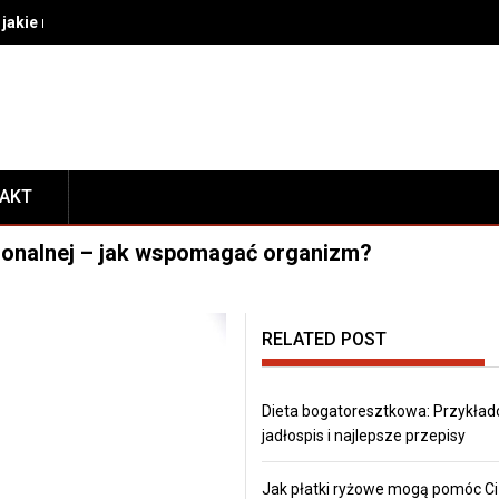
akie rozwiązania wybrać do bezpiecznego transportu i prezentacj
TAKT
monalnej – jak wspomagać organizm?
RELATED POST
Dieta bogatoresztkowa: Przykła
jadłospis i najlepsze przepisy
Jak płatki ryżowe mogą pomóc Ci