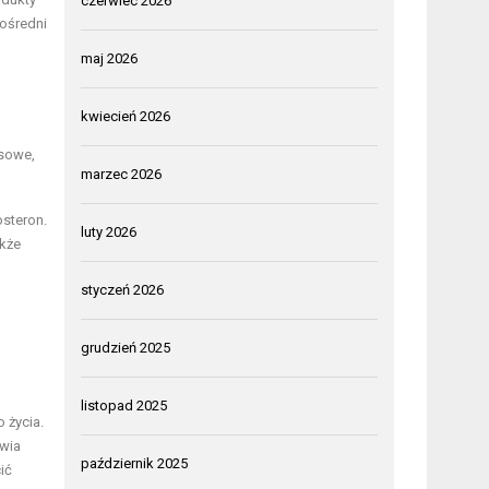
czerwiec 2026
pośredni
maj 2026
kwiecień 2026
esowe,
marzec 2026
osteron.
luty 2026
akże
styczeń 2026
grudzień 2025
listopad 2025
 życia.
wia
październik 2025
ić