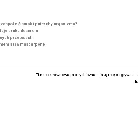
k zaspokoić smak i potrzeby organizmu?
daje uroku deserom
znych przepisach
aniem sera mascarpone
Fitness a równowaga psychiczna – jaką rolę odgrywa a
f