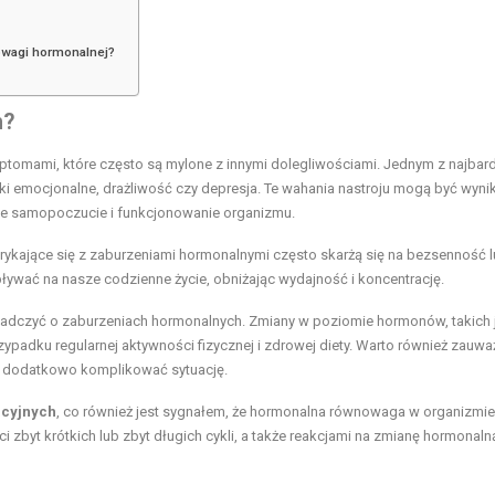
wagi hormonalnej?
h?
omami, które często są mylone z innymi dolegliwościami. Jednym z najbard
awki emocjonalne, drażliwość czy depresja. Te wahania nastroju mogą być wyni
e samopoczucie i funkcjonowanie organizmu.
rykające się z zaburzeniami hormonalnymi często skarżą się na bezsenność 
ywać na nasze codzienne życie, obniżając wydajność i koncentrację.
wiadczyć o zaburzeniach hormonalnych. Zmiany w poziomie hormonów, takich 
ypadku regularnej aktywności fizycznej i zdrowej diety. Warto również zauwa
e dodatkowo komplikować sytuację.
acyjnych
, co również jest sygnałem, że hormonalna równowaga w organizmi
 zbyt krótkich lub zbyt długich cykli, a także reakcjami na zmianę hormonalną