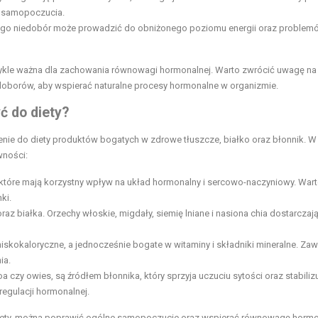
o samopoczucia.
a jego niedobór może prowadzić do obniżonego poziomu energii oraz problem
wykle ważna dla zachowania równowagi hormonalnej. Warto zwrócić uwagę na
oborów, aby wspierać naturalne procesy hormonalne w organizmie.
ć do diety?
ie do diety produktów bogatych w zdrowe tłuszcze, białko oraz błonnik. W
wności:
tóre mają korzystny wpływ na układ hormonalny i sercowo-naczyniowy. War
ki.
az białka. Orzechy włoskie, migdały, siemię lniane i nasiona chia dostarczaj
 niskokaloryczne, a jednocześnie bogate w witaminy i składniki mineralne. Zaw
ia.
a czy owies, są źródłem błonnika, który sprzyja uczuciu sytości oraz stabiliz
regulacji hormonalnej.
ety, można poprawić ogólne samopoczucie oraz wspierać równowagę horm