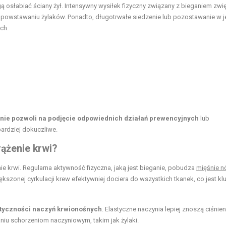
gą osłabiać ściany żył. Intensywny wysiłek fizyczny związany z bieganiem zw
 powstawaniu żylaków. Ponadto, długotrwałe siedzenie lub pozostawanie w j
ch.
nie pozwoli na podjęcie odpowiednich działań prewencyjnych
lub
bardziej dokuczliwe.
rążenie krwi?
ie krwi. Regularna aktywność fizyczna, jaką jest bieganie, pobudza
mięśnie n
iększonej cyrkulacji krew efektywniej dociera do wszystkich tkanek, co jest k
tyczności naczyń krwionośnych
. Elastyczne naczynia lepiej znoszą ciśnieni
iu schorzeniom naczyniowym, takim jak żylaki.