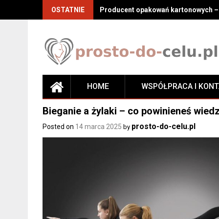
Skip
OSTATNIE
Producent opakowań kartonowych – j
to
content
HOME
WSPÓŁPRACA I KON
Bieganie a żylaki – co powinieneś wied
prosto-do-celu.pl
Posted on
14 marca 2025
by