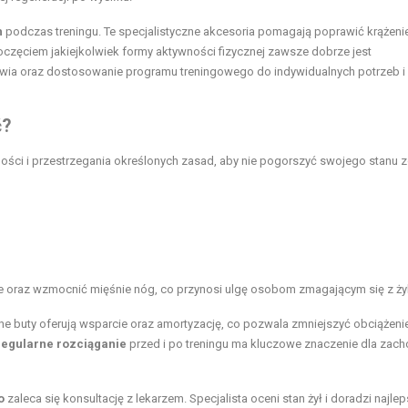
h
podczas treningu. Te specjalistyczne akcesoria pomagają poprawić krążenie
częciem jakiejkolwiek formy aktywności fizycznej zawsze dobrze jest
rowia oraz dostosowanie programu treningowego do indywidualnych potrzeb i
ć?
ści i przestrzegania określonych zasad, aby nie pogorszyć swojego stanu z
e oraz wzmocnić mięśnie nóg, co przynosi ulgę osobom zmagającym się z ży
e buty oferują wsparcie oraz amortyzację, co pozwala zmniejszyć obciążenie
regularne rozciąganie
przed i po treningu ma kluczowe znaczenie dla zac
o
zaleca się konsultację z lekarzem. Specjalista oceni stan żył i doradzi najle