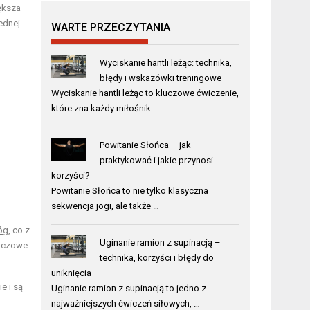
iększa
ednej
WARTE PRZECZYTANIA
Wyciskanie hantli leżąc: technika,
błędy i wskazówki treningowe
Wyciskanie hantli leżąc to kluczowe ćwiczenie,
które zna każdy miłośnik …
Powitanie Słońca – jak
praktykować i jakie przynosi
korzyści?
Powitanie Słońca to nie tylko klasyczna
sekwencja jogi, ale także …
óg
, co z
Uginanie ramion z supinacją –
luczowe
technika, korzyści i błędy do
uniknięcia
e i są
Uginanie ramion z supinacją to jedno z
najważniejszych ćwiczeń siłowych, …