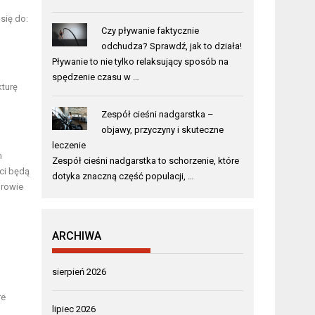
się do:
Czy pływanie faktycznie
odchudza? Sprawdź, jak to działa!
Pływanie to nie tylko relaksujący sposób na
spędzenie czasu w …
kturę
Zespół cieśni nadgarstka –
objawy, przyczyny i skuteczne
leczenie
m
Zespół cieśni nadgarstka to schorzenie, które
ci będą
dotyka znaczną część populacji, …
drowie
ARCHIWA
sierpień 2026
re
lipiec 2026