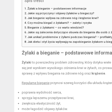
Spis treści
Żylaki a bieganie – podstawowe informacje
Jakie są przyczyny i objawy żylaków u biegaczy?
Jak bieganie wpływa na zdrowie nóg i krążenie krwi?
Czy można biegać z żylakami? – zalety i ryzyka
Bieganie z żylakami – co warto wiedzieć?
Jakie są zalecenia dotyczące obuwia do biegania dla osób z 
Jak unikać problemów z żyłami podczas biegania? – profilakt
Jak dieta i styl życia wpływają na zapobieganie żylakom u bi
Żylaki a bieganie – podstawowe informa
Żylaki
to powszechny problem zdrowotny, który dotyka wiele o
się jest wynikiem wysokiego ciśnienia krwi w żyłach, co prowa
sprawę z wpływu biegania na zdrowie nóg oraz
krążenie
.
Regularne bieganie
przynosi szereg korzyści dla układu krążen
poprawia wydolność serca,
sprzyja lepszemu przepływowi krwi,
zwiększa elastyczność żył,
może łagodzić objawy żylaków.