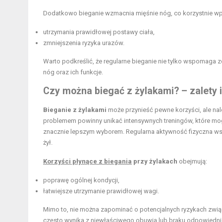
Dodatkowo bieganie wzmacnia mięśnie nóg, co korzystnie wpły
utrzymania prawidłowej postawy ciała,
zmniejszenia ryzyka urazów.
Warto podkreślić, że regularne bieganie nie tylko wspomaga z
nóg oraz ich funkcje.
Czy można biegać z żylakami? – zalety 
Bieganie z żylakami
może przynieść pewne korzyści, ale nal
problemem powinny unikać intensywnych treningów, które mog
znacznie lepszym wyborem. Regularna aktywność fizyczna wsp
żył.
Korzyści płynące z biegania
przy żylakach
obejmują:
poprawę ogólnej kondycji,
łatwiejsze utrzymanie prawidłowej wagi.
Mimo to, nie można zapominać o potencjalnych ryzykach związa
często wynika z niewłaściwego obuwia lub braku odpowiedniej