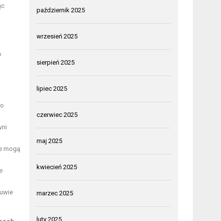
ąc
październik 2025
wrzesień 2025
o
sierpień 2025
lipiec 2025
go
czerwiec 2025
wni
maj 2025
le mogą
kwiecień 2025
e
buwie
marzec 2025
luty 2025