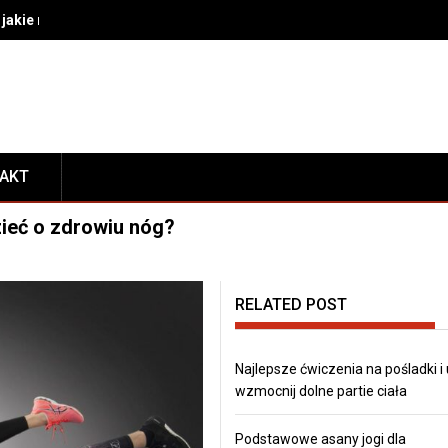
akie rozwiązania wybrać do bezpiecznego transportu i prezentacj
TAKT
zieć o zdrowiu nóg?
RELATED POST
Najlepsze ćwiczenia na pośladki i
wzmocnij dolne partie ciała
Podstawowe asany jogi dla