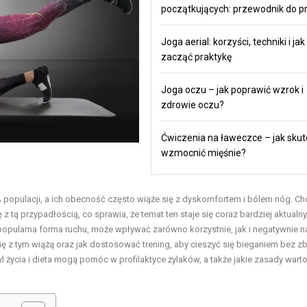
początkujących: przewodnik do pr
Joga aerial: korzyści, techniki i jak
zacząć praktykę
Joga oczu – jak poprawić wzrok i
zdrowie oczu?
Ćwiczenia na ławeczce – jak skut
wzmocnić mięśnie?
 populacji, a ich obecność często wiąże się z dyskomfortem i bólem nóg. Ch
z tą przypadłością, co sprawia, że temat ten staje się coraz bardziej aktualny
 popularna forma ruchu, może wpływać zarówno korzystnie, jak i negatywnie n
 się z tym wiążą oraz jak dostosować trening, aby cieszyć się bieganiem bez 
yl życia i dieta mogą pomóc w profilaktyce żylaków, a także jakie zasady wart