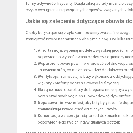
formy aktywności fizycznej. Dzięki takiej porady można ciesz
ryzyko wystąpienia niepożądanych objawów związanych z żyl
Jakie są zalecenia dotyczące obuwia do
Osoby borykające się z
żylakami
powinny zwracać szczególn
zmniejszyć ryzyko nadmiernego obciążenia nóg. Oto kilka is
Amortyzacja
: wybieraj modele z wysokiej jakości amo
odpowiednio wyprofilowana podeszwa ograniczy nacisk
Wsparcie
: obuwie powinno oferować solidne wsparcie 
ustawienia stóp, co może prowadzić do dalszych pro
Wentylacja
: zainwestuj w buty wykonane z oddychają
większy komfort podczas aktywności fizycznej.
Elastyczność
: dobre buty do biegania muszą być wyst
ograniczać swobodę ruchu i powodować dyskomfort.
Dopasowanie
: ważne jest, aby buty były idealnie do
zminimalizuje ryzyko otarć oraz innych urazów.
Konsultacja ze specjalistą
: przed dokonaniem zakup
odpowiednie do twoich indywidualnych potrzeb.