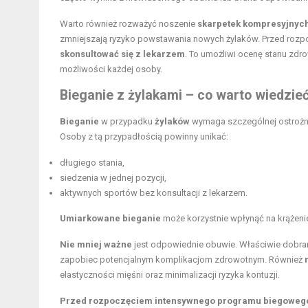
Warto również rozważyć noszenie
skarpetek kompresyjnyc
zmniejszają ryzyko powstawania nowych żylaków. Przed rozpo
skonsultować się z lekarzem
. To umożliwi ocenę stanu zd
możliwości każdej osoby.
Bieganie z żylakami – co warto wiedzie
Bieganie
w przypadku
żylaków
wymaga szczególnej ostrożno
Osoby z tą przypadłością powinny unikać:
długiego stania,
siedzenia w jednej pozycji,
aktywnych sportów bez konsultacji z lekarzem.
Umiarkowane bieganie
może korzystnie wpłynąć na krążeni
Nie mniej ważne
jest odpowiednie obuwie. Właściwie dobran
zapobiec potencjalnym komplikacjom zdrowotnym. Również
elastyczności mięśni oraz minimalizacji ryzyka kontuzji.
Przed rozpoczęciem intensywnego programu biegoweg