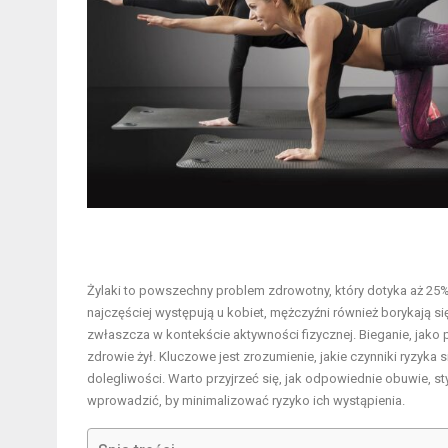
Żylaki to powszechny problem zdrowotny, który dotyka aż 25%
najczęściej występują u kobiet, mężczyźni również borykają się 
zwłaszcza w kontekście aktywności fizycznej. Bieganie, jako
zdrowie żył. Kluczowe jest zrozumienie, jakie czynniki ryzyka
dolegliwości. Warto przyjrzeć się, jak odpowiednie obuwie, st
wprowadzić, by minimalizować ryzyko ich wystąpienia.