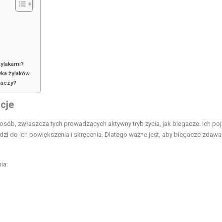
żylakami?
yka żylaków
egaczy?
cje
sób, zwłaszcza tych prowadzących aktywny tryb życia, jak biegacze. Ich po
dzi do ich powiększenia i skręcenia. Dlatego ważne jest, aby biegacze zdawal
ia: