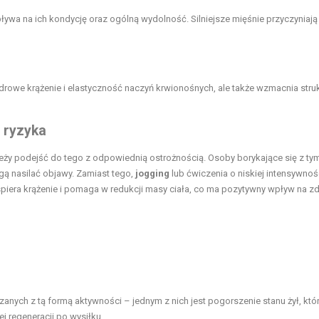
wa na ich kondycję oraz ogólną wydolność. Silniejsze mięśnie przyczyniają 
drowe krążenie i elastyczność naczyń krwionośnych, ale także wzmacnia stru
i ryzyka
eży podejść do tego z odpowiednią ostrożnością. Osoby borykające się z ty
ą nasilać objawy. Zamiast tego,
jogging
lub ćwiczenia o niskiej intensywnoś
iera krążenie i pomaga w redukcji masy ciała, co ma pozytywny wpływ na z
nych z tą formą aktywności – jednym z nich jest pogorszenie stanu żył, któ
 regeneracji po wysiłku.