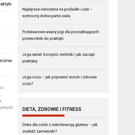
aktyki
Najlepsze ćwiczenia na pośladki i uda –
wzmocnij dolne partie ciała
Podstawowe asany jogi dla początkujących:
przewodnik do praktyki
Joga aerial: korzyści, techniki i jak zacząć
ecznie
praktykę
Joga oczu – jak poprawić wzrok i zdrowie
oczu?
oć
,
a
zbędnych
DIETA, ZDROWIE I FITNESS
o
Dieta dla osób z nietolerancją glutenu – jak
znaleźć zamienniki?