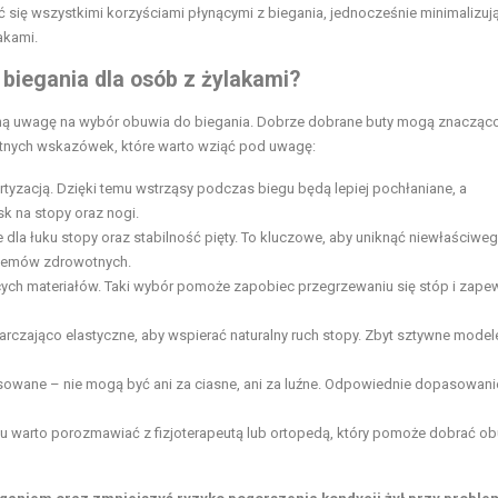
yć się wszystkimi korzyściami płynącymi z biegania, jednocześnie minimalizuj
akami.
 biegania dla osób z żylakami?
ą uwagę na wybór obuwia do biegania. Dobrze dobrane buty mogą znacząc
totnych wskazówek, które warto wziąć pod uwagę:
rtyzacją. Dzięki temu wstrząsy podczas biegu będą lepiej pochłaniane, a
 na stopy oraz nogi.
dla łuku stopy oraz stabilność pięty. To kluczowe, aby uniknąć niewłaściwe
blemów zdrowotnych.
cych materiałów. Taki wybór pomoże zapobiec przegrzewaniu się stóp i zape
arczająco elastyczne, aby wspierać naturalny ruch stopy. Zbyt sztywne mode
pasowane – nie mogą być ani za ciasne, ani za luźne. Odpowiednie dopasowani
u warto porozmawiać z fizjoterapeutą lub ortopedą, który pomoże dobrać o