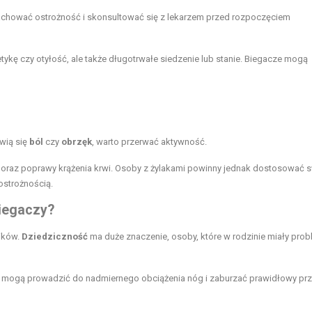
chować ostrożność i skonsultować się z lekarzem przed rozpoczęciem
tykę czy otyłość, ale także długotrwałe siedzenie lub stanie. Biegacze mogą
awią się
ból
czy
obrzęk
, warto przerwać aktywność.
raz poprawy krążenia krwi. Osoby z żylakami powinny jednak dostosować 
ostrożnością.
biegaczy?
ników.
Dziedziczność
ma duże znaczenie, osoby, które w rodzinie miały prob
y mogą prowadzić do nadmiernego obciążenia nóg i zaburzać prawidłowy pr