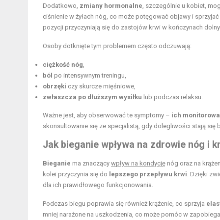
Dodatkowo,
zmiany hormonalne
, szczególnie u kobiet, mo
ciśnienie w żyłach nóg, co może potęgować objawy i sprzyjać
pozycji przyczyniają się do zastojów krwi w kończynach dolny
Osoby dotknięte tym problemem często odczuwają:
ciężkość nóg
,
ból
po intensywnym treningu,
obrzęki
czy skurcze mięśniowe,
zwłaszcza po dłuższym wysiłku
lub podczas relaksu.
Ważne jest, aby obserwować te symptomy –
ich monitorowa
skonsultowanie się ze specjalistą, gdy dolegliwości stają się 
Jak bieganie wpływa na zdrowie nóg i k
Bieganie
ma znaczący
wpływ na kondycję
nóg oraz na krążen
kolei przyczynia się do
lepszego przepływu krwi
. Dzięki zw
dla ich prawidłowego funkcjonowania.
Podczas biegu poprawia się również krążenie, co sprzyja
elas
mniej narażone na uszkodzenia, co może pomóc w zapobiegan