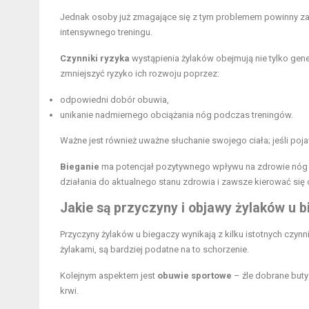
Jednak osoby już zmagające się z tym problemem powinny za
intensywnego treningu.
Czynniki ryzyka
wystąpienia żylaków obejmują nie tylko gene
zmniejszyć ryzyko ich rozwoju poprzez:
odpowiedni dobór obuwia,
unikanie nadmiernego obciążania nóg podczas treningów.
Ważne jest również uważne słuchanie swojego ciała; jeśli poj
Bieganie
ma potencjał pozytywnego wpływu na zdrowie nóg o
działania do aktualnego stanu zdrowia i zawsze kierować się 
Jakie są przyczyny i objawy żylaków u 
Przyczyny żylaków u biegaczy wynikają z kilku istotnych czyn
żylakami, są bardziej podatne na to schorzenie.
Kolejnym aspektem jest
obuwie sportowe
– źle dobrane but
krwi.