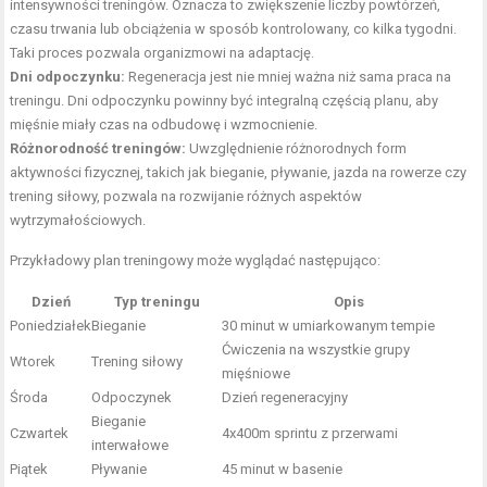
intensywności treningów. Oznacza to zwiększenie liczby powtórzeń,
czasu trwania lub obciążenia w sposób kontrolowany, co kilka tygodni.
Taki proces pozwala organizmowi na adaptację.
Dni odpoczynku:
Regeneracja jest nie mniej ważna niż sama praca na
treningu. Dni odpoczynku powinny być integralną częścią planu, aby
mięśnie miały czas na odbudowę i wzmocnienie.
Różnorodność treningów:
Uwzględnienie różnorodnych form
aktywności fizycznej, takich jak bieganie, pływanie, jazda na rowerze czy
trening siłowy, pozwala na rozwijanie różnych aspektów
wytrzymałościowych.
Przykładowy plan treningowy może wyglądać następująco:
Dzień
Typ treningu
Opis
Poniedziałek
Bieganie
30 minut w umiarkowanym tempie
Ćwiczenia na wszystkie grupy
Wtorek
Trening siłowy
mięśniowe
Środa
Odpoczynek
Dzień regeneracyjny
Bieganie
Czwartek
4x400m sprintu z przerwami
interwałowe
Piątek
Pływanie
45 minut w basenie