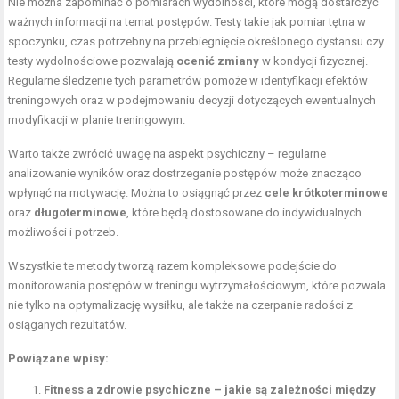
Nie można zapominać o pomiarach wydolności, które mogą dostarczyć
ważnych informacji na temat postępów. Testy takie jak pomiar tętna w
spoczynku, czas potrzebny na przebiegnięcie określonego dystansu czy
testy wydolnościowe pozwalają
ocenić zmiany
w kondycji fizycznej.
Regularne śledzenie tych parametrów pomoże w identyfikacji efektów
treningowych oraz w podejmowaniu decyzji dotyczących ewentualnych
modyfikacji w planie treningowym.
Warto także zwrócić uwagę na aspekt psychiczny – regularne
analizowanie wyników oraz dostrzeganie postępów może znacząco
wpłynąć na motywację. Można to osiągnąć przez
cele krótkoterminowe
oraz
długoterminowe
, które będą dostosowane do indywidualnych
możliwości i potrzeb.
Wszystkie te metody tworzą razem kompleksowe podejście do
monitorowania postępów w treningu wytrzymałościowym, które pozwala
nie tylko na optymalizację wysiłku, ale także na czerpanie radości z
osiąganych rezultatów.
Powiązane wpisy:
Fitness a zdrowie psychiczne – jakie są zależności między