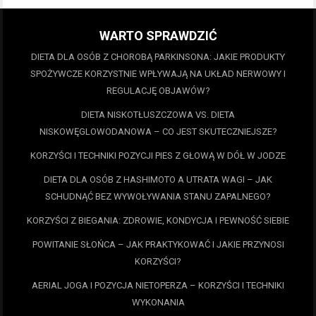
WARTO SPRAWDZIĆ
DIETA DLA OSÓB Z CHOROBĄ PARKINSONA: JAKIE PRODUKTY
SPOŻYWCZE KORZYSTNIE WPŁYWAJĄ NA UKŁAD NERWOWY I
REGULACJĘ OBJAWÓW?
DIETA NISKOTŁUSZCZOWA VS. DIETA
NISKOWĘGLOWODANOWA – CO JEST SKUTECZNIEJSZE?
KORZYŚCI I TECHNIKI POZYCJI PIES Z GŁOWĄ W DÓŁ W JODZE
DIETA DLA OSÓB Z HASHIMOTO A UTRATA WAGI – JAK
SCHUDNĄĆ BEZ WYWOŁYWANIA STANU ZAPALNEGO?
KORZYŚCI Z BIEGANIA: ZDROWIE, KONDYCJA I PEWNOŚĆ SIEBIE
POWITANIE SŁOŃCA – JAK PRAKTYKOWAĆ I JAKIE PRZYNOSI
KORZYŚCI?
AERIAL JOGA I POZYCJA NIETOPERZA – KORZYŚCI I TECHNIKI
WYKONANIA