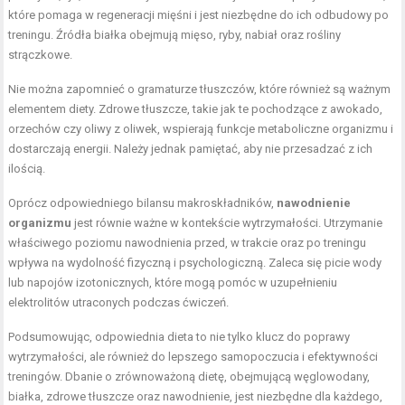
które pomaga w regeneracji mięśni i jest niezbędne do ich odbudowy po
treningu. Źródła białka obejmują mięso, ryby, nabiał oraz rośliny
strączkowe.
Nie można zapomnieć o gramaturze tłuszczów, które również są ważnym
elementem diety. Zdrowe tłuszcze, takie jak te pochodzące z awokado,
orzechów czy oliwy z oliwek, wspierają funkcje metaboliczne organizmu i
dostarczają energii. Należy jednak pamiętać, aby nie przesadzać z ich
ilością.
Oprócz odpowiedniego bilansu makroskładników,
nawodnienie
organizmu
jest równie ważne w kontekście wytrzymałości. Utrzymanie
właściwego poziomu nawodnienia przed, w trakcie oraz po treningu
wpływa na wydolność fizyczną i psychologiczną. Zaleca się picie wody
lub napojów izotonicznych, które mogą pomóc w uzupełnieniu
elektrolitów utraconych podczas ćwiczeń.
Podsumowując, odpowiednia dieta to nie tylko klucz do poprawy
wytrzymałości, ale również do lepszego samopoczucia i efektywności
treningów. Dbanie o zrównoważoną dietę, obejmującą węglowodany,
białka, zdrowe tłuszcze oraz nawodnienie, jest niezbędne dla każdego,