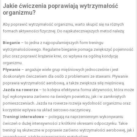
Jakie ćwiczenia poprawiają wytrzymałość
organizmu?
Aby poprawić wytrzymałość organizmu, warto skupić się na różnych
formach aktywności fizycznej. Do najskuteczniejszych metod należą:
Bieganie
– to jedna z najpopularniejszych form treningu
wytrzymałościowego. Regularne bieganie pomaga zwiększyć pojemność
płuc oraz poprawić krążenie krwi, co wpływa na ogólną kondycję
organizmu.
Pływanie
– angażuje wiele grup mięśniowych jednocześnie i jest
doskonałym ćwiczeniem dla osób z problemami ze stawami. Pływanie
poprawia wytrzymałość aerobową, a także zwiększa siłę mięśniową.
Jazda na rowerze
– to kolejna efektywna forma aktywności, która może
być wykonywana zarówno na świeżym powietrzu, jak i w zamkniętych
pomieszczeniach. Jazda na rowerze rozwija wydolność organizmu oraz
korzystnie wpływa na układ sercowo-naczyniowy.
Treningi interwałowe
– polegają na naprzemiennym wykonywaniu
ćwiczeń o dużej intensywności z krótkimi okresami odpoczynku. Takie
treningi są skuteczne w poprawie zarówno wytrzymałości aerobowej, jak i
anaerobowej, a także przyspieszają metabolizm.