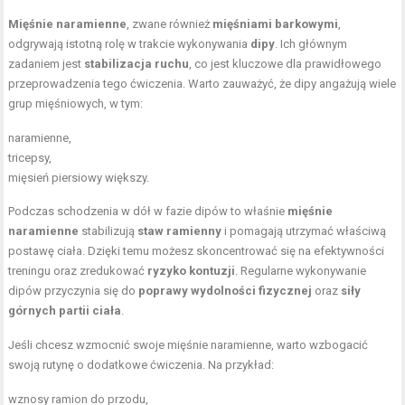
Mięśnie naramienne
, zwane również
mięśniami barkowymi
,
odgrywają istotną rolę w trakcie wykonywania
dipy
. Ich głównym
zadaniem jest
stabilizacja ruchu
, co jest kluczowe dla prawidłowego
przeprowadzenia tego ćwiczenia. Warto zauważyć, że dipy angażują wiele
grup mięśniowych, w tym:
naramienne,
tricepsy,
mięsień piersiowy większy.
Podczas schodzenia w dół w fazie dipów to właśnie
mięśnie
naramienne
stabilizują
staw ramienny
i pomagają utrzymać właściwą
postawę ciała. Dzięki temu możesz skoncentrować się na efektywności
treningu oraz zredukować
ryzyko kontuzji
. Regularne wykonywanie
dipów przyczynia się do
poprawy wydolności fizycznej
oraz
siły
górnych partii ciała
.
Jeśli chcesz wzmocnić swoje mięśnie naramienne, warto wzbogacić
swoją rutynę o dodatkowe ćwiczenia. Na przykład:
wznosy ramion
do przodu,