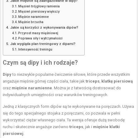
Jakie mięśnie są zaangażowane w dipy?
Mięsień trójgłowy ramienia
Mięsień piersiowy większy
Mięśnie naramienne
Mięśnie brzucha
Jakie są korzyści z wykonywania dipów?
Przyrost masy mięśniowej
Poprawa siły i wytrzymałości
Jak wygląda plan treningowy z dipami?
Intensywność treningu
Czym są dipy i ich rodzaje?
Dipy
to niezwykle popularne ćwiczenie siłowe, które przede wszystkim
angażuje mięśnie górnej części ciała, takie jak
triceps
,
klatkę piersiową
oraz
mięśnie naramienne
. Można je z łatwością dostosować do
indywidualnych umiejętności oraz warunków treningowych.
Jedną z klasycznych form dipów są te wykonywane na poręczach. Używa
się do tego specjalnego stojaka z poręczami, co pozwala w pełni
wykorzystać ciężar własnego ciała. Ta wersja oferuje dużą swobodę
ruchu i skutecznie angażuje zarówno
triceps
, jak i
mięśnie klatki
piersiowej
.