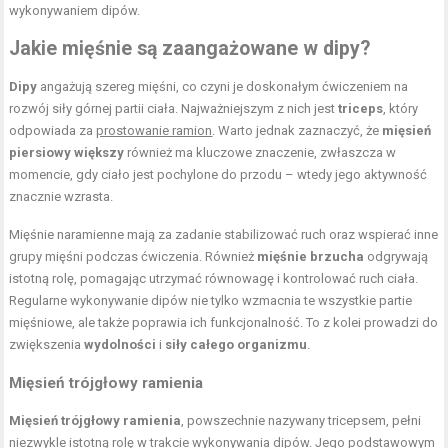
wykonywaniem dipów.
Jakie mięśnie są zaangażowane w dipy?
Dipy
angażują szereg mięśni, co czyni je doskonałym ćwiczeniem na
rozwój siły górnej partii ciała. Najważniejszym z nich jest
triceps
, który
odpowiada za
prostowanie ramion
. Warto jednak zaznaczyć, że
mięsień
piersiowy większy
również ma kluczowe znaczenie, zwłaszcza w
momencie, gdy ciało jest pochylone do przodu – wtedy jego aktywność
znacznie wzrasta.
Mięśnie naramienne mają za zadanie stabilizować ruch oraz wspierać inne
grupy mięśni podczas ćwiczenia. Również
mięśnie brzucha
odgrywają
istotną rolę, pomagając utrzymać równowagę i kontrolować ruch ciała.
Regularne wykonywanie dipów nie tylko wzmacnia te wszystkie partie
mięśniowe, ale także poprawia ich funkcjonalność. To z kolei prowadzi do
zwiększenia
wydolności
i
siły całego organizmu
.
Mięsień trójgłowy ramienia
Mięsień trójgłowy ramienia
, powszechnie nazywany tricepsem, pełni
niezwykle istotną rolę w trakcie wykonywania dipów. Jego podstawowym