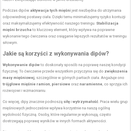
Podczas dipów
aktywacja tych mięśni
jest niezbędna do utrzymania
odpowiedniej postawy ciała. Dzięki temu minimalizujemy ryzyko kontuzji
oraz maksymalizujemy efektywność naszego treningu.
Stabilizacja
mięśni brzucha
to kluczowy element, który wpływa na poprawne
wykonanie tego ćwiczenia oraz osiąganie lepszych rezultatów w treningu
siłowym.
Jakie są korzyści z wykonywania dipów?
Wykonywanie dipów
to doskonały sposób na poprawę naszej kondycji
fizycznej. To ćwiczenie przede wszystkim przyczynia się do
zwiększenia
masy mięśniowej
, szczególnie w górnych partiach ciała. Angażuje ono
trójgłowe mięśnie ramion
,
piersiowe
oraz
naramienne
, co sprzyja ich
rozwojowi i wzmacnianiu.
Co więcej, dipy znacznie podnoszą
siłę
i
wytrzymałość
. Praca wielu grup
mięśniowych jednocześnie wpływa korzystnie na naszą ogólną
wydolność fizyczną. Osoby, które regularnie je wykonują, często
dostrzegają poprawę wyników w innych formach aktywności.