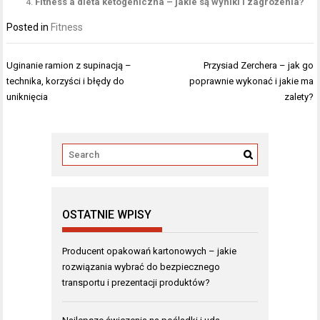
Fitness a dieta ketogeniczna – jakie są wyniki i zagrożenia?
Posted in
Fitness
Nawigacja
Uginanie ramion z supinacją –
Przysiad Zerchera – jak go
wpisu
technika, korzyści i błędy do
poprawnie wykonać i jakie ma
uniknięcia
zalety?
OSTATNIE WPISY
Producent opakowań kartonowych – jakie
rozwiązania wybrać do bezpiecznego
transportu i prezentacji produktów?