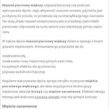
Mięsień piersiowy większy
odgrywa kluczową rolę podczas
wykonywania dipów. Jego aktywność znacznie wzrasta, gdy tułów jest
pochylony do przodu, co przekłada się na intensyfikację tego ćwiczenia.
Ten duży, płaski mięsień umiejscowiony jest w przedniej części klatki
piersiowej i odpowiada za ruchy ramion oraz stabilizację górnej części
ciała.
W trakcie dipów
mięsień piersiowy większy
działa w synergii z innymi
grupami mięśniowymi. Wzmacnianie go przyczynia się do:
zwiększenia siły,
zwiększenia masy mięśniowej górnych partii ciała,
korzystnych efektów dla sportowców,
poprawy wydolności fizycznej.
Regularne wykonywanie dipów sprzyja nie tylko rozwojowi
mięśnia
piersiowego większego
, ale także angażuje inne istotne grupy
mięśniowe, takie jak
triceps
czy
mięśnie naramienne
. Efektem takiego
treningu jest widoczna
poprawa sylwetki
oraz siły górnych kończyn.
Mięśnie naramienne