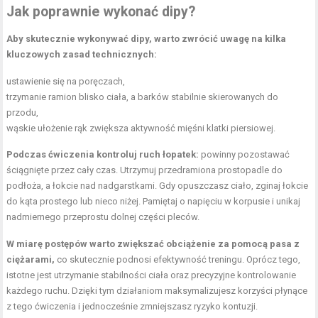
Jak poprawnie wykonać dipy?
Aby skutecznie wykonywać dipy, warto zwrócić uwagę na kilka
kluczowych zasad technicznych:
ustawienie się na poręczach,
trzymanie ramion blisko ciała, a barków stabilnie skierowanych do
przodu,
wąskie ułożenie rąk zwiększa aktywność mięśni klatki piersiowej.
Podczas ćwiczenia kontroluj ruch łopatek:
powinny pozostawać
ściągnięte przez cały czas. Utrzymuj przedramiona prostopadle do
podłoża, a łokcie nad nadgarstkami. Gdy opuszczasz ciało, zginaj łokcie
do kąta prostego lub nieco niżej. Pamiętaj o napięciu w korpusie i unikaj
nadmiernego przeprostu dolnej części pleców.
W miarę postępów warto zwiększać obciążenie za pomocą pasa z
ciężarami,
co skutecznie podnosi efektywność treningu. Oprócz tego,
istotne jest utrzymanie stabilności ciała oraz precyzyjne kontrolowanie
każdego ruchu. Dzięki tym działaniom maksymalizujesz korzyści płynące
z tego ćwiczenia i jednocześnie zmniejszasz ryzyko kontuzji.