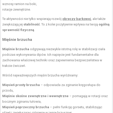
wznosy ramion na boki,
rotacje zewnętrzne.
Te aktywności nie tylko wspierają rozwój
obręczy barkowej
, ale także
zwiększają jej
stabilność
. To z kolei pozytywnie wpływa na twoją
ogólną
sprawność fizyczną
.
Mięśnie brzucha
Mięśnie brzucha
odgrywają niezwykle istotną rolę w stabilizacji ciała
podczas wykonywania dipów. Ich napięcie jest fundamentalne dla
zachowania właściwej techniki oraz zapewnienia bezpieczeństwa w
trakcie ćwiczeń.
Wśród najważniejszych mięśni brzucha wyróżniamy:
Mięsień prosty brzucha
– odpowiada za zginanie kręgosłupa do
przodu,
Mięśnie skośne zewnętrzne i wewnętrzne
– pomagają w rotacji oraz
bocznym zginaniu tułowia,
Mięsień poprzeczny brzucha
– pełni funkcję gorsetu, stabilizując
rdzeń i zwiększając ciśnienie w jamie brzusznej.