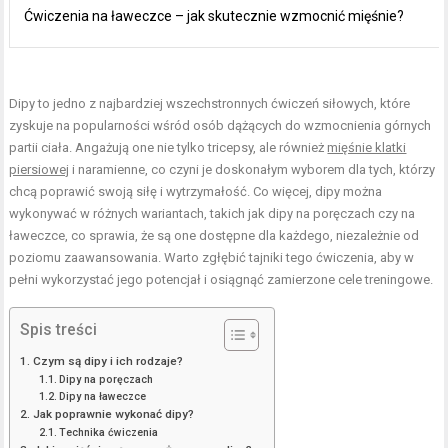
Ćwiczenia na ławeczce – jak skutecznie wzmocnić mięśnie?
Dipy to jedno z najbardziej wszechstronnych ćwiczeń siłowych, które
zyskuje na popularności wśród osób dążących do wzmocnienia górnych
partii ciała. Angażują one nie tylko tricepsy, ale również
mięśnie klatki
piersiowej
i naramienne, co czyni je doskonałym wyborem dla tych, którzy
chcą poprawić swoją siłę i wytrzymałość. Co więcej, dipy można
wykonywać w różnych wariantach, takich jak dipy na poręczach czy na
ławeczce, co sprawia, że są one dostępne dla każdego, niezależnie od
poziomu zaawansowania. Warto zgłębić tajniki tego ćwiczenia, aby w
pełni wykorzystać jego potencjał i osiągnąć zamierzone cele treningowe.
Spis treści
Czym są dipy i ich rodzaje?
Dipy na poręczach
Dipy na ławeczce
Jak poprawnie wykonać dipy?
Technika ćwiczenia