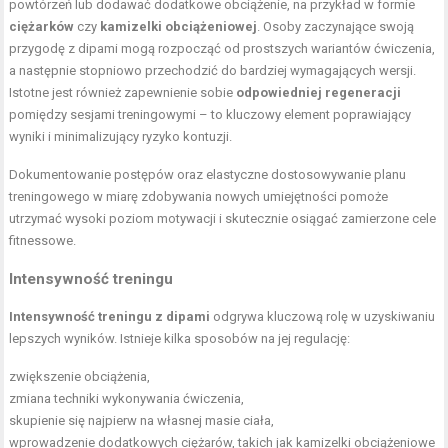
powtórzeń lub dodawać dodatkowe obciążenie, na przykład w formie
ciężarków
czy
kamizelki obciążeniowej
. Osoby zaczynające swoją
przygodę z dipami mogą rozpocząć od prostszych wariantów ćwiczenia,
a następnie stopniowo przechodzić do bardziej wymagających wersji.
Istotne jest również zapewnienie sobie
odpowiedniej regeneracji
pomiędzy sesjami treningowymi – to kluczowy element poprawiający
wyniki i minimalizujący ryzyko kontuzji.
Dokumentowanie postępów oraz elastyczne dostosowywanie planu
treningowego w miarę zdobywania nowych umiejętności pomoże
utrzymać wysoki poziom motywacji i skutecznie osiągać zamierzone cele
fitnessowe.
Intensywność treningu
Intensywność treningu z dipami
odgrywa kluczową rolę w uzyskiwaniu
lepszych wyników. Istnieje kilka sposobów na jej regulację:
zwiększenie obciążenia,
zmiana techniki wykonywania ćwiczenia,
skupienie się najpierw na własnej masie ciała,
wprowadzenie dodatkowych ciężarów, takich jak kamizelki obciążeniowe