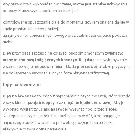
Aby prawidłowo wykonać to ćwiczenie, ważne jest stabilne uchwycenie
poręczy. Kluczowym aspektem techniki jest:
kontrolowane opuszczanie ciała do momentu, gdy ramiona znajdą się w
kącie prostym lub nieco poniżej,
utrzymywanie napięcia mięśniowego oraz stabilności korpusu podczas
ruchu.
Dipy
przynoszą szczególne korzyści osobom pragnącym zwiększyć
masę mięśniową
i
siłę górnych kończyn
. Regularne ich wykonywanie
wspiera rozwój
tricepsów
i
mięśni klatki piersiowej
, a także przyczynia
się do lepszego wykonania innych form aktywności fizycznej.
Dipy na ławeczce
Dipy na ławeczce
to jedno z najpopularniejszych ćwiczeń, które przede
wszystkim angażuje
tricepsy
oraz
mięśnie klatki piersiowej
. Aby je
wykonać, wystarczy usiąść na ławce i wysunąć nogi przed siebie.
Następnie należy zgiąć łokcie i opuścić ciało w dół, a po osiągnięciu
najniższego punktu wrócić do pierwotnej pozycji. Taka technika
efektywnie rozwija górne partie ciała.