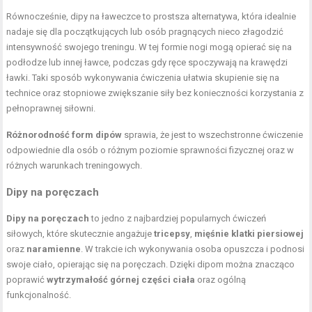
Równocześnie, dipy na ławeczce to prostsza alternatywa, która idealnie
nadaje się dla początkujących lub osób pragnących nieco złagodzić
intensywność swojego treningu. W tej formie nogi mogą opierać się na
podłodze lub innej ławce, podczas gdy ręce spoczywają na krawędzi
ławki. Taki sposób wykonywania ćwiczenia ułatwia skupienie się na
technice oraz stopniowe zwiększanie siły bez konieczności korzystania z
pełnoprawnej siłowni.
Różnorodność form dipów
sprawia, że jest to wszechstronne ćwiczenie
odpowiednie dla osób o różnym poziomie sprawności fizycznej oraz w
różnych warunkach treningowych.
Dipy na poręczach
Dipy na poręczach
to jedno z najbardziej popularnych ćwiczeń
siłowych, które skutecznie angażuje
tricepsy
,
mięśnie klatki piersiowej
oraz
naramienne
. W trakcie ich wykonywania osoba opuszcza i podnosi
swoje ciało, opierając się na poręczach. Dzięki dipom można znacząco
poprawić
wytrzymałość górnej części ciała
oraz ogólną
funkcjonalność.