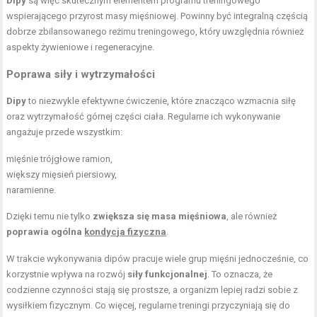
Dipy
są więc skutecznym elementem programu treningowego
wspierającego przyrost masy mięśniowej. Powinny być integralną częścią
dobrze zbilansowanego reżimu treningowego, który uwzględnia również
aspekty żywieniowe i regeneracyjne.
Poprawa siły i wytrzymałości
Dipy
to niezwykle efektywne ćwiczenie, które znacząco wzmacnia siłę
oraz wytrzymałość górnej części ciała. Regularne ich wykonywanie
angażuje przede wszystkim:
mięśnie trójgłowe ramion,
większy mięsień piersiowy,
naramienne.
Dzięki temu nie tylko
zwiększa się masa mięśniowa
, ale również
poprawia ogólna
kondycja fizyczna
.
W trakcie wykonywania dipów pracuje wiele grup mięśni jednocześnie, co
korzystnie wpływa na rozwój
siły funkcjonalnej
. To oznacza, że
codzienne czynności stają się prostsze, a organizm lepiej radzi sobie z
wysiłkiem fizycznym. Co więcej, regularne treningi przyczyniają się do