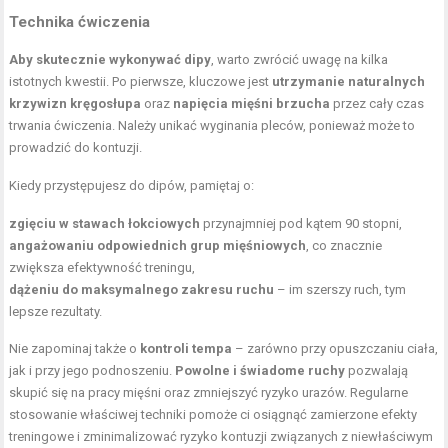
Technika ćwiczenia
Aby skutecznie wykonywać dipy
, warto zwrócić uwagę na kilka
istotnych kwestii. Po pierwsze, kluczowe jest
utrzymanie naturalnych
krzywizn kręgosłupa
oraz
napięcia mięśni brzucha
przez cały czas
trwania ćwiczenia. Należy unikać wyginania pleców, ponieważ może to
prowadzić do kontuzji.
Kiedy przystępujesz do dipów, pamiętaj o:
zgięciu w stawach łokciowych
przynajmniej pod kątem 90 stopni,
angażowaniu odpowiednich grup mięśniowych
, co znacznie
zwiększa efektywność treningu,
dążeniu do maksymalnego zakresu ruchu
– im szerszy ruch, tym
lepsze rezultaty.
Nie zapominaj także o
kontroli tempa
– zarówno przy opuszczaniu ciała,
jak i przy jego podnoszeniu.
Powolne i świadome ruchy
pozwalają
skupić się na pracy mięśni oraz zmniejszyć ryzyko urazów. Regularne
stosowanie właściwej techniki pomoże ci osiągnąć zamierzone efekty
treningowe i zminimalizować ryzyko kontuzji związanych z niewłaściwym