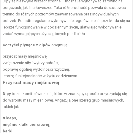
Dipy są niezwykle wszechstronne – można je wykonywać zarówno na
poręczach, jak i na ławeczce. Taka różnorodność pozwala dostosować
trening do różnych poziomów zaawansowania oraz indywidualnych
potrzeb. Ponadto regularne wykonywanie tego ćwiczenia przekłada się na
lepsze funkcjonowanie w codziennym życiu, ułatwiając wykonywanie
zadań wymagających użycia górnych partii ciała.
Korzyści płynące z dipów
obejmują:
przyrost masy mięśniowej,
zwiększenie siły i wytrzymałości,
poprawę ogólnej wydolności fizycznej,
lepszą funkcjonalność w życiu codziennym.
Przyrost masy mięśniowej
Dipy
to znakomite ćwiczenia, które w znaczący sposób przyczyniają się
do wzrostu masy mięśniowej. Angażują one szereg grup mięśniowych,
takich jak:
triceps
,
mięśnie klatki piersiowej
,
barki
.