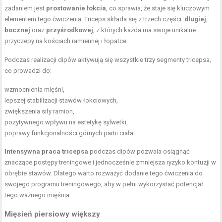
zadaniem jest
prostowanie łokcia
, co sprawia, że staje się kluczowym
elementem tego ćwiczenia. Triceps składa się z trzech części:
długiej
,
bocznej
oraz
przyśrodkowej
, z których każda ma swoje unikalne
przyczepy na kościach ramiennej i łopatce.
Podczas realizacji dipów aktywują się wszystkie trzy segmenty tricepsa,
co prowadzi do:
wzmocnienia mięśni,
lepszej stabilizacji stawów łokciowych,
zwiększenia siły ramion,
pozytywnego wpływu na estetykę sylwetki,
poprawy funkcjonalności górnych partii ciała.
Intensywna praca tricepsa
podczas dipów pozwala osiągnąć
znaczące postępy treningowe i jednocześnie zmniejsza ryzyko kontuzji w
obrębie stawów. Dlatego warto rozważyć dodanie tego ćwiczenia do
swojego programu treningowego, aby w pełni wykorzystać potencjał
tego ważnego mięśnia.
Mięsień piersiowy większy