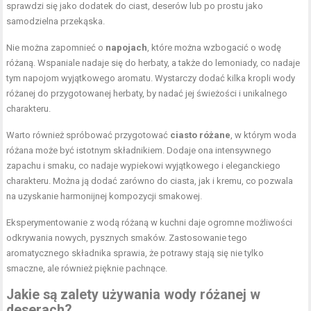
sprawdzi się jako dodatek do ciast, deserów lub po prostu jako
samodzielna przekąska.
Nie można zapomnieć o
napojach
, które można wzbogacić o wodę
różaną. Wspaniale nadaje się do herbaty, a także do lemoniady, co nadaje
tym napojom wyjątkowego aromatu. Wystarczy dodać kilka kropli wody
różanej do przygotowanej herbaty, by nadać jej świeżości i unikalnego
charakteru.
Warto również spróbować przygotować
ciasto różane
, w którym woda
różana może być istotnym składnikiem. Dodaje ona intensywnego
zapachu i smaku, co nadaje wypiekowi wyjątkowego i eleganckiego
charakteru. Można ją dodać zarówno do ciasta, jak i kremu, co pozwala
na uzyskanie harmonijnej kompozycji smakowej.
Eksperymentowanie z wodą różaną w kuchni daje ogromne możliwości
odkrywania nowych, pysznych smaków. Zastosowanie tego
aromatycznego składnika sprawia, że potrawy stają się nie tylko
smaczne, ale również pięknie pachnące.
Jakie są zalety używania wody różanej w
deserach?