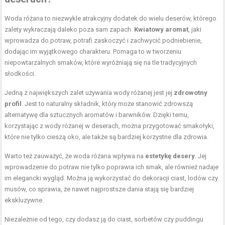
Woda różana to niezwykle atrakcyjny dodatek do wielu deserów, którego
zalety wykraczają daleko poza sam zapach.
Kwiatowy aromat
, jaki
wprowadza do potraw, potrafi zaskoczyć i zachwycić podniebienie,
dodając im wyjątkowego charakteru. Pomaga to w tworzeniu
niepowtarzalnych smaków, które wyróżniają się na tle tradycyjnych
słodkości.
Jedną z największych zalet używania wody różanej jest jej
zdrowotny
profil
. Jest to naturalny składnik, który może stanowić zdrowszą
alternatywę dla sztucznych aromatów i barwników. Dzięki temu,
korzystając z wody różanej w deserach, można przygotować smakołyki,
które nie tylko cieszą oko, ale także są bardziej korzystne dla zdrowia.
Warto też zauważyć, że woda różana wpływa na
estetykę desery
. Jej
wprowadzenie do potraw nie tylko poprawia ich smak, ale również nadaje
im elegancki wygląd. Można ją wykorzystać do dekoracji ciast, lodów czy
musów, co sprawia, że nawet najprostsze dania stają się bardziej
ekskluzywne.
Niezależnie od tego, czy dodasz ją do ciast, sorbetów czy puddingu