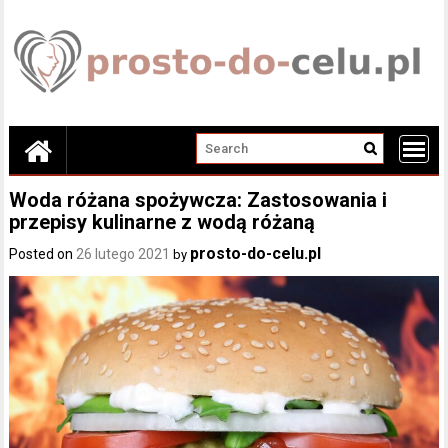
Skip
to
content
Woda różana spożywcza: Zastosowania i
przepisy kulinarne z wodą różaną
prosto-do-celu.pl
Posted on
26 lutego 2021
by