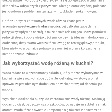
soków trawiennych, co z kolei przyczynia się do lepszego wchłaniania
składników odżywczych z pożywienia. Dlatego coraz częściej polecana
jest osobom z problemami związanymi z układem pokarmowym.
Oprócz korzyści zdrowotnych, woda różana znana jest z
aromaterapeutycznych właściwości
. Jej delikatny zapach ma
pozytywny wpływ na nastrój, a także działa relaksująco. Może pomóc w
redukcji stresu i poprawie jakości snu, co czyni ją idealnym dodatkiem do
codziennej diety. Warto więc zwrócić uwagę na ten wyjątkowy produkt,
który nie tylko urozmaica potrawy, ale również wpływa korzystnie na
samopoczucie i zdrowie.
Jak wykorzystać wodę różaną w kuchni?
Woda różana to wszechstronny składnik, który można wykorzystać w
kuchni na wiele różnych sposobów. Jej delikatny, kwiatowy aromat
sprawia, że jest idealnym dodatkiem do wielu potraw, od deserów po
napoje.
Wypieki to doskonała okazja do zastosowania wody różanej. Można ją
dodać do ciast, babeczek czy biszkoptów, co nadaje im subtelny smak i
aromat. Woda różana świetnie komponuje się również z deserami na