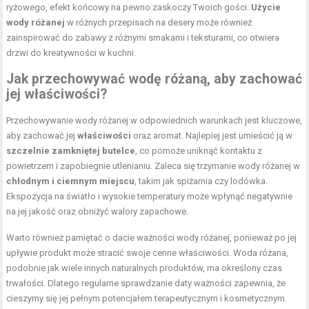
ryżowego, efekt końcowy na pewno zaskoczy Twoich gości.
Użycie
wody różanej
w różnych przepisach na desery może również
zainspirować do zabawy z różnymi smakami i teksturami, co otwiera
drzwi do kreatywności w kuchni.
Jak przechowywać wodę różaną, aby zachować
jej właściwości?
Przechowywanie wody różanej w odpowiednich warunkach jest kluczowe,
aby zachować jej
właściwości
oraz aromat. Najlepiej jest umieścić ją w
szczelnie zamkniętej butelce
, co pomoże uniknąć kontaktu z
powietrzem i zapobiegnie utlenianiu. Zaleca się trzymanie wody różanej w
chłodnym i ciemnym miejscu
, takim jak spiżarnia czy lodówka.
Ekspozycja na światło i wysokie temperatury może wpłynąć negatywnie
na jej jakość oraz obniżyć walory zapachowe.
Warto również pamiętać o dacie ważności wody różanej, ponieważ po jej
upływie produkt może stracić swoje cenne właściwości. Woda różana,
podobnie jak wiele innych naturalnych produktów, ma określony czas
trwałości. Dlatego regularne sprawdzanie daty ważności zapewnia, że
cieszymy się jej pełnym potencjałem terapeutycznym i kosmetycznym.