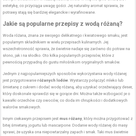
estetykę, co przyciąga uwagę gości. Jej naturalny aromat sprawia, że
potrawy stają się bardziej eleganckie i wyrafinowane.
Jakie są popularne przepisy z wodą różaną?
Woda różana, znana ze swojego delikatnego i kwiatowego smaku, jest
popularnym składnikiem w wielu przepisach kulinarnych. Jej
wszechstronność sprawia, że świetnie nadaje się zarówno do potraw na
słono, jak i na słodko. Oto kilka popularnych przepisów, które z
pewnością przypadną do gustu miłośnikom oryginalnych smaków.
Jednym z najpopularniejszych sposobów wykorzystania wody różanej
jest przygotowanie
różanych lodów
. Wystarczy połączyć mleko lub
śmietanę z cukrem i dodać wodę różaną, aby uzyskać orzeźwiający deser,
który doskonale sprawdzi się w gorące dni. Można także wzbogacić je o
kawałki orzechów czy owoców, co doda im chrupkości i dodatkowych
walorów smakowych.
Innym ciekawym przepisem jest
mus różany
, który można przygotować z
bitej śmietany, jogurtu lub mascarpone. Dodanie wody różanej do masy
sprawi, że uzyska ona niepowtarzalny zapach i smak. Taki mus świetnie