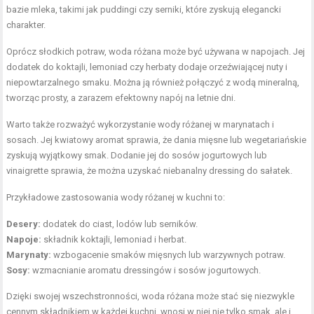
bazie mleka, takimi jak puddingi czy serniki, które zyskują elegancki
charakter.
Oprócz słodkich potraw, woda różana może być używana w napojach. Jej
dodatek do koktajli, lemoniad czy herbaty dodaje orzeźwiającej nuty i
niepowtarzalnego smaku. Można ją również połączyć z wodą mineralną,
tworząc prosty, a zarazem efektowny napój na letnie dni.
Warto także rozważyć wykorzystanie wody różanej w marynatach i
sosach. Jej kwiatowy aromat sprawia, że dania mięsne lub wegetariańskie
zyskują wyjątkowy smak. Dodanie jej do sosów jogurtowych lub
vinaigrette sprawia, że można uzyskać niebanalny dressing do sałatek.
Przykładowe zastosowania wody różanej w kuchni to:
Desery:
dodatek do ciast, lodów lub serników.
Napoje:
składnik koktajli, lemoniad i herbat.
Marynaty:
wzbogacenie smaków mięsnych lub warzywnych potraw.
Sosy:
wzmacnianie aromatu dressingów i sosów jogurtowych.
Dzięki swojej wszechstronności, woda różana może stać się niezwykle
cennym składnikiem w każdej kuchni, wnosi w niej nie tylko smak, ale i