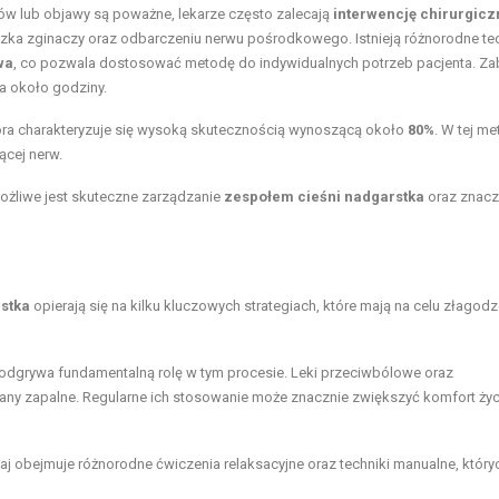
ów lub objawy są poważne, lekarze często zalecają
interwencję chirurgicz
oczka zginaczy oraz odbarczeniu nerwu pośrodkowego. Istnieją różnorodne tec
wa
, co pozwala dostosować metodę do indywidualnych potrzeb pacjenta. Za
a około godziny.
tóra charakteryzuje się wysoką skutecznością wynoszącą około
80%
. W tej m
ącej nerw.
ożliwe jest skuteczne zarządzanie
zespołem cieśni nadgarstka
oraz znac
stka
opierają się na kilku kluczowych strategiach, które mają na celu złagodz
a odgrywa fundamentalną rolę w tym procesie. Leki przeciwbólowe oraz
any zapalne. Regularne ich stosowanie może znacznie zwiększyć komfort życ
aj obejmuje różnorodne ćwiczenia relaksacyjne oraz techniki manualne, który