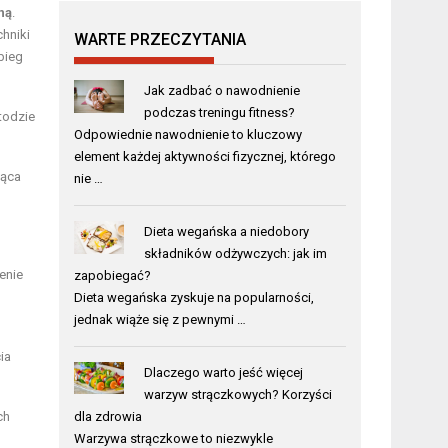
ną
.
hniki
WARTE PRZECZYTANIA
bieg
Jak zadbać o nawodnienie
podczas treningu fitness?
etodzie
Odpowiednie nawodnienie to kluczowy
element każdej aktywności fizycznej, którego
ząca
nie …
Dieta wegańska a niedobory
składników odżywczych: jak im
enie
zapobiegać?
Dieta wegańska zyskuje na popularności,
jednak wiąże się z pewnymi …
ia
Dlaczego warto jeść więcej
warzyw strączkowych? Korzyści
ch
dla zdrowia
Warzywa strączkowe to niezwykle