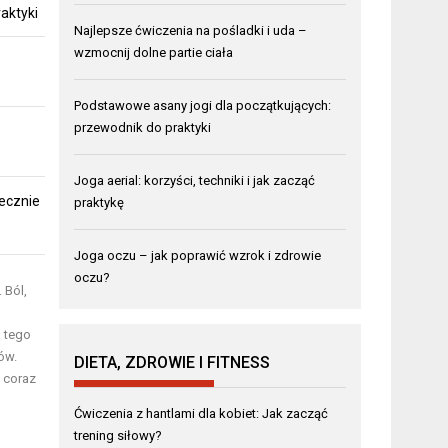
aktyki
Najlepsze ćwiczenia na pośladki i uda –
wzmocnij dolne partie ciała
Podstawowe asany jogi dla początkujących:
przewodnik do praktyki
Joga aerial: korzyści, techniki i jak zacząć
ecznie
praktykę
Joga oczu – jak poprawić wzrok i zdrowie
oczu?
 Ból,
n tego
ów.
DIETA, ZDROWIE I FITNESS
 coraz
Ćwiczenia z hantlami dla kobiet: Jak zacząć
trening siłowy?