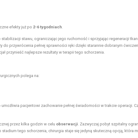
czne efekty już po
2-6 tygodniach
.
 stabilizacji stawu, ograniczając jego ruchomość i sprzyjając regeneracji tkan
 dąży do przywrócenia pełnej sprawności ręki dzięki starannie dobranym ćwicze
ł przynieść najlepsze rezultaty w terapii tego schorzenia.
rurgicznych polega na:
o umożliwia pacjentowi zachowanie pełnej świadomości w trakcie operacji. C
znej przez kilka godzin w celu
obserwacji
. Zazwyczaj pobyt szpitalny ogra
tadium tego schorzenia, chirurgia staje się jedyną skuteczną opcją, która 