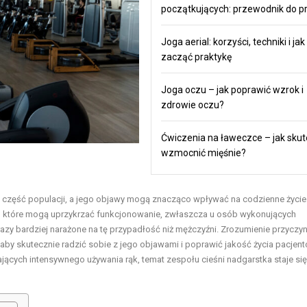
początkujących: przewodnik do pr
Joga aerial: korzyści, techniki i jak
zacząć praktykę
Joga oczu – jak poprawić wzrok i
zdrowie oczu?
Ćwiczenia na ławeczce – jak skut
wzmocnić mięśnie?
ą część populacji, a jego objawy mogą znacząco wpływać na codzienne życie.
ści, które mogą uprzykrzać funkcjonowanie, zwłaszcza u osób wykonujących
razy bardziej narażone na tę przypadłość niż mężczyźni. Zrozumienie przyczy
aby skutecznie radzić sobie z jego objawami i poprawić jakość życia pacjent
cych intensywnego używania rąk, temat zespołu cieśni nadgarstka staje się