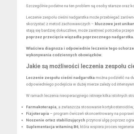
Szczególnie podatne na ten problem są osoby starsze oraz ko
Leczenie zespołu cieśni nadgarstka może przebiegać zarówno
skorzystać z metod zachowawczych –
kluczowe jest unika
stają się bardziej dokuczliwe, może zaistnieć potrzeba przep
poprzez przecięcie więzadła poprzecznego nadgarstka
Właściwa diagnoza i odpowiednie leczenie tego schorzen
wykonywania codziennych obowiązków.
Jakie są możliwości leczenia zespołu c
Leczenie zespołu cieśni nadgarstka
można podzielić na d
odpowiedniego podejścia w dużej mierze zależy od intensywno
W ramach leczenia nieoperacyjnego istnieje kilka istotnych stra
Farmakoterapia
, a zwłaszcza stosowanie kortykosteroidów,
Fizjoterapia
– program ćwiczeń skoncentrowany na poprawie
Noszenie ortez stabilizujących
przynosi ulgę poprzez ogra
Suplementacja witaminą B6
, która wspiera proces regenera