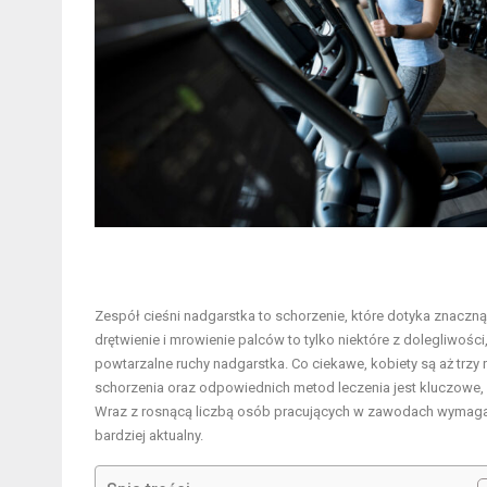
Zespół cieśni nadgarstka to schorzenie, które dotyka znaczn
drętwienie i mrowienie palców to tylko niektóre z dolegliwo
powtarzalne ruchy nadgarstka. Co ciekawe, kobiety są aż trzy 
schorzenia oraz odpowiednich metod leczenia jest kluczowe, 
Wraz z rosnącą liczbą osób pracujących w zawodach wymagają
bardziej aktualny.