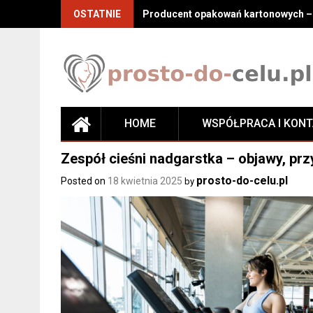
Skip
OSTATNIE
Producent opakowań kartonowych – j
to
content
HOME
WSPÓŁPRACA I KON
Zespół cieśni nadgarstka – objawy, prz
prosto-do-celu.pl
Posted on
18 kwietnia 2025
by