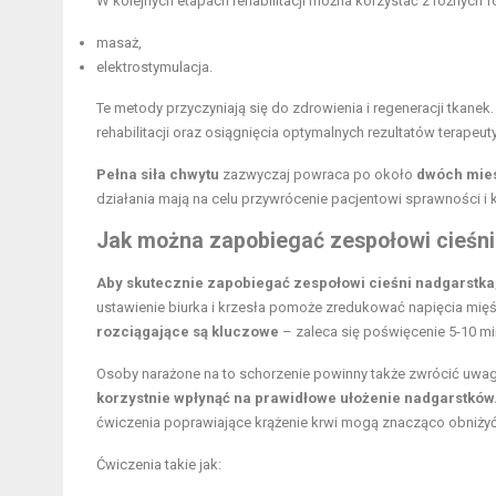
W kolejnych etapach rehabilitacji można korzystać z różnych for
masaż,
elektrostymulacja.
Te metody przyczyniają się do zdrowienia i regeneracji tkanek
rehabilitacji oraz osiągnięcia optymalnych rezultatów terapeut
Pełna siła chwytu
zazwyczaj powraca po około
dwóch mies
działania mają na celu przywrócenie pacjentowi sprawności 
Jak można zapobiegać zespołowi cieśni
Aby skutecznie zapobiegać zespołowi cieśni nadgarstka
ustawienie biurka i krzesła pomoże zredukować napięcia mięśn
rozciągające są kluczowe
– zaleca się poświęcenie 5-10 mi
Osoby narażone na to schorzenie powinny także zwrócić uwa
korzystnie wpłynąć na prawidłowe ułożenie nadgarstków
ćwiczenia poprawiające krążenie krwi mogą znacząco obniży
Ćwiczenia takie jak: