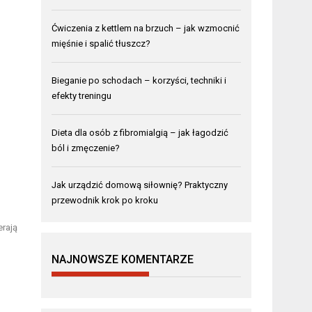
Ćwiczenia z kettlem na brzuch – jak wzmocnić
mięśnie i spalić tłuszcz?
Bieganie po schodach – korzyści, techniki i
efekty treningu
Dieta dla osób z fibromialgią – jak łagodzić
ból i zmęczenie?
Jak urządzić domową siłownię? Praktyczny
przewodnik krok po kroku
erają
NAJNOWSZE KOMENTARZE