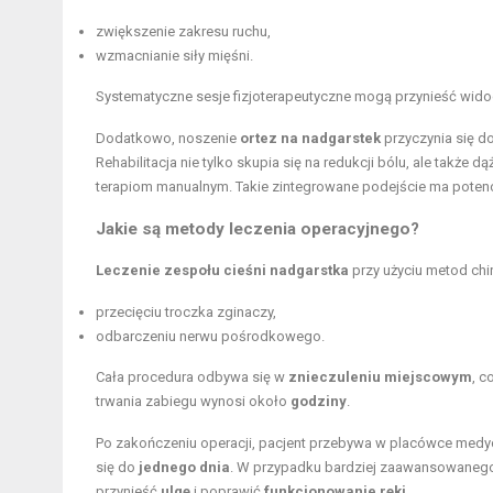
zwiększenie zakresu ruchu
,
wzmacnianie siły mięśni.
Systematyczne sesje fizjoterapeutyczne mogą przynieść wido
Dodatkowo, noszenie
ortez na nadgarstek
przyczynia się do
Rehabilitacja nie tylko skupia się na redukcji bólu, ale także
terapiom manualnym. Takie zintegrowane podejście ma potencja
Jakie są metody leczenia operacyjnego?
Leczenie zespołu cieśni nadgarstka
przy użyciu metod chi
przecięciu troczka zginaczy,
odbarczeniu nerwu pośrodkowego.
Cała procedura odbywa się w
znieczuleniu miejscowym
, c
trwania zabiegu wynosi około
godziny
.
Po zakończeniu operacji, pacjent przebywa w placówce medyc
się do
jednego dnia
. W przypadku bardziej zaawansowanego s
przynieść
ulgę
i poprawić
funkcjonowanie ręki
.