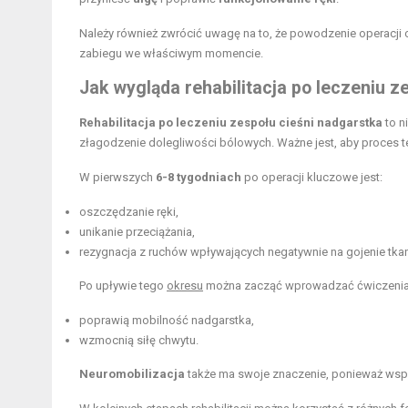
Należy również zwrócić uwagę na to, że powodzenie operacji 
zabiegu we właściwym momencie.
Jak wygląda rehabilitacja po leczeniu z
Rehabilitacja po leczeniu zespołu cieśni nadgarstka
to n
złagodzenie dolegliwości bólowych. Ważne jest, aby proces t
W pierwszych
6-8 tygodniach
po operacji kluczowe jest:
oszczędzanie ręki,
unikanie przeciążania,
rezygnacja z ruchów wpływających negatywnie na gojenie tka
Po upływie tego
okresu
można zacząć wprowadzać ćwiczenia,
poprawią
mobilność nadgarstka
,
wzmocnią siłę chwytu.
Neuromobilizacja
także ma swoje znaczenie, ponieważ wspi