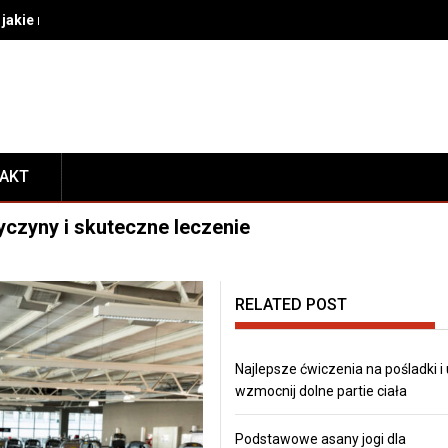
akie rozwiązania wybrać do bezpiecznego transportu i prezentacj
TAKT
yczyny i skuteczne leczenie
RELATED POST
Najlepsze ćwiczenia na pośladki i
wzmocnij dolne partie ciała
Podstawowe asany jogi dla