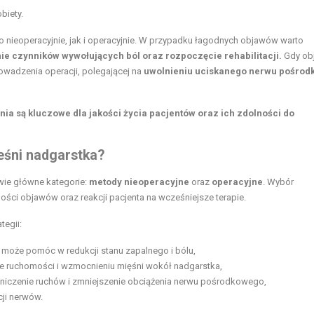
biety.
 nieoperacyjnie, jak i operacyjnie. W przypadku łagodnych objawów warto
nie czynników wywołujących ból oraz rozpoczęcie rehabilitacji.
Gdy ob
rowadzenia operacji, polegającej na
uwolnieniu uciskanego nerwu pośro
.
ia są kluczowe dla jakości życia pacjentów oraz ich zdolności do
ieśni nadgarstka?
wie główne kategorie:
metody nieoperacyjne
oraz
operacyjne
. Wybór
ści objawów oraz reakcji pacjenta na wcześniejsze terapie.
tegii:
 może pomóc w redukcji stanu zapalnego i bólu,
 ruchomości i wzmocnieniu mięśni wokół nadgarstka,
niczenie ruchów i zmniejszenie obciążenia nerwu pośrodkowego,
cji nerwów.