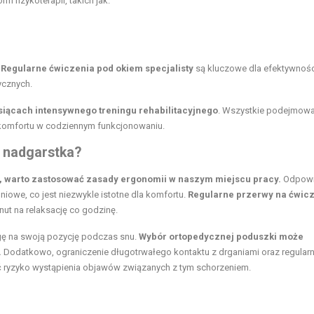
m fizykoterapii, takich jak:
.
Regularne ćwiczenia pod okiem specjalisty
są kluczowe dla efektywnośc
ycznych.
iącach intensywnego treningu rehabilitacyjnego
. Wszystkie podejmow
i komfortu w codziennym funkcjonowaniu.
 nadgarstka?
, warto zastosować zasady ergonomii w naszym miejscu pracy.
Odpowi
iowe, co jest niezwykle istotne dla komfortu.
Regularne przerwy na ćwic
nut na relaksację co godzinę.
gę na swoją pozycję podczas snu.
Wybór ortopedycznej poduszki może
.
Dodatkowo, ograniczenie długotrwałego kontaktu z drganiami oraz regular
ć ryzyko wystąpienia objawów związanych z tym schorzeniem.