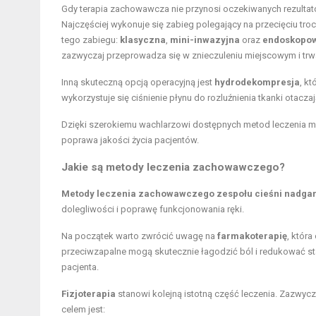
Gdy terapia zachowawcza nie przynosi oczekiwanych rezultat
Najczęściej wykonuje się zabieg polegający na przecięciu tr
tego zabiegu:
klasyczna
,
mini-inwazyjna
oraz
endoskopo
zazwyczaj przeprowadza się w znieczuleniu miejscowym i trw
Inną skuteczną opcją operacyjną jest
hydrodekompresja
, k
wykorzystuje się ciśnienie płynu do rozluźnienia tkanki otaczaj
Dzięki szerokiemu wachlarzowi dostępnych metod leczenia m
poprawa jakości życia pacjentów.
Jakie są metody leczenia zachowawczego?
Metody leczenia zachowawczego zespołu cieśni nadgar
dolegliwości i poprawę funkcjonowania ręki.
Na początek warto zwrócić uwagę na
farmakoterapię
, któr
przeciwzapalne mogą skutecznie łagodzić ból i redukować st
pacjenta.
Fizjoterapia
stanowi kolejną istotną część leczenia. Zazwycz
celem jest: