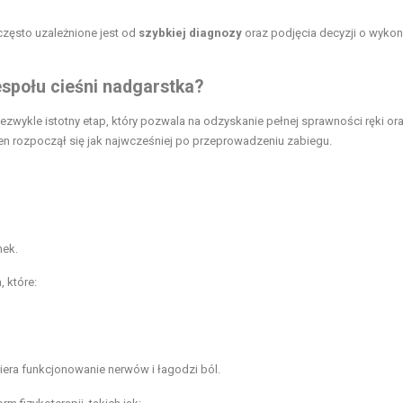
często uzależnione jest od
szybkiej diagnozy
oraz podjęcia decyzji o wykon
espołu cieśni nadgarstka?
iezwykle istotny etap, który pozwala na odzyskanie pełnej sprawności ręki or
en rozpoczął się jak najwcześniej po przeprowadzeniu zabiegu.
nek.
 które:
era funkcjonowanie nerwów i łagodzi ból.