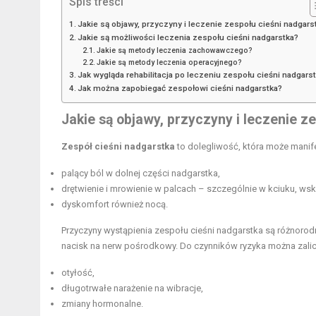
Spis treści
Jakie są objawy, przyczyny i leczenie zespołu cieśni nadgars
Jakie są możliwości leczenia zespołu cieśni nadgarstka?
Jakie są metody leczenia zachowawczego?
Jakie są metody leczenia operacyjnego?
Jak wygląda rehabilitacja po leczeniu zespołu cieśni nadgars
Jak można zapobiegać zespołowi cieśni nadgarstka?
Jakie są objawy, przyczyny i leczenie z
Zespół cieśni nadgarstka
to dolegliwość, która może manif
palący ból w dolnej części nadgarstka,
drętwienie i mrowienie w palcach – szczególnie w kciuku, w
dyskomfort również nocą.
Przyczyny wystąpienia zespołu cieśni nadgarstka są różnorod
nacisk na nerw pośrodkowy. Do czynników ryzyka można zalic
otyłość,
długotrwałe narażenie na wibracje,
zmiany hormonalne.