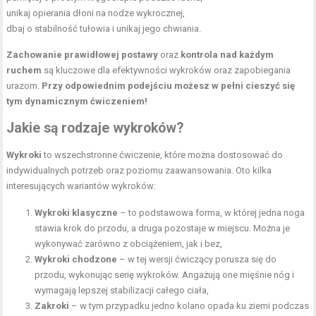
unikaj opierania dłoni na nodze wykrocznej,
dbaj o stabilność tułowia i unikaj jego chwiania.
Zachowanie prawidłowej postawy
oraz
kontrola nad każdym
ruchem
są kluczowe dla efektywności wykroków oraz zapobiegania
urazom.
Przy odpowiednim podejściu możesz w pełni cieszyć się
tym dynamicznym ćwiczeniem!
Jakie są rodzaje wykroków?
Wykroki
to wszechstronne ćwiczenie, które można dostosować do
indywidualnych potrzeb oraz poziomu zaawansowania. Oto kilka
interesujących wariantów wykroków:
Wykroki klasyczne
– to podstawowa forma, w której jedna noga
stawia krok do przodu, a druga pozostaje w miejscu. Można je
wykonywać zarówno z obciążeniem, jak i bez,
Wykroki chodzone
– w tej wersji ćwiczący porusza się do
przodu, wykonując serię wykroków. Angażują one mięśnie nóg i
wymagają lepszej stabilizacji całego ciała,
Zakroki
– w tym przypadku jedno kolano opada ku ziemi podczas