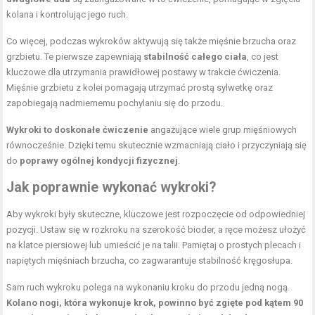
kolana i kontrolując jego ruch.
Co więcej, podczas wykroków aktywują się także mięśnie brzucha oraz
grzbietu. Te pierwsze zapewniają
stabilność całego ciała
, co jest
kluczowe dla utrzymania prawidłowej postawy w trakcie ćwiczenia.
Mięśnie grzbietu z kolei pomagają utrzymać prostą sylwetkę oraz
zapobiegają nadmiernemu pochylaniu się do przodu.
Wykroki to doskonałe ćwiczenie
angażujące wiele grup mięśniowych
równocześnie. Dzięki temu skutecznie wzmacniają ciało i przyczyniają się
do
poprawy ogólnej kondycji fizycznej
.
Jak poprawnie wykonać wykroki?
Aby wykroki były skuteczne, kluczowe jest rozpoczęcie od odpowiedniej
pozycji. Ustaw się w rozkroku na szerokość bioder, a ręce możesz ułożyć
na klatce piersiowej lub umieścić je na talii. Pamiętaj o prostych plecach i
napiętych mięśniach brzucha, co zagwarantuje stabilność kręgosłupa.
Sam ruch wykroku polega na wykonaniu kroku do przodu jedną nogą.
Kolano nogi, która wykonuje krok, powinno być zgięte pod kątem 90