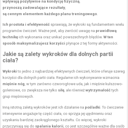
wpływają pozytywnie na kondycję fizyczną
,
przynoszą zadowalające rezultaty
,
są cennym elementem każdego planu treningowego
.
Ich prostota i efektywność
sprawiają, że wykroki są fundamentem wielu
programów ćwiczeń. Ważne jest, aby zwrócić uwagę na
prawidłową
technikę
ich wykonania oraz unikać powszechnych błędów.
W ten
sposób maksymalizujesz korzyści
płynące z tej formy aktywności.
Jakie są zalety wykroków dla dolnych partii
ciała?
Wykroki
to jedno z najbardziej efektywnych ćwiczeń, które oferuje szereg
korzyści dla dolnych partii ciała. Regularne ich wykonywanie wzmacnia
mięśnie nóg
, w tym zarówno czworogłowe uda, jak i mięśnie kulszowo-
goleniowe, co zwiększa nie tylko
siłę
, ale również
wytrzymałość
tych
grup mięśniowych.
Inną istotną zaletą wykroków jest ich działanie na
pośladki
. To ćwiczenie
intensywnie angażuje tę część ciała, co sprzyja jej ujędrnieniu oraz
uzyskaniu bardziej zaokrąglonego kształtu. Co więcej, wykroki
przyczyniają się do
spalania kalorii
, co jest szczególnie ważne dla osób