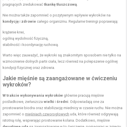
pragnących zredukować
tkankę tłuszczową
.
Nie można także zapomnieć o pozytywnym wpływie wykroków na
kondycję
i
zdrowie
całego organizmu. Regularne treningi poprawiają:
krążenie krwi,
ogólną wydolność fizyczną,
stabilność i koordynację ruchową.
Warto więc zauważyć, że wykroki są znakomitym sposobem nie tylko na
wzmocnienie dolnych partii ciała, lecz również na polepszenie ogólnej
kondycji fizycznej oraz zdrowia.
Jakie mięśnie są zaangażowane w ćwiczeniu
wykroków?
W trakcie wykonywania wykroków
głównie pracują mięśnie
pośladkowe, zwłaszcza
wielki
i
średni
. Odpowiadają one za
prostowanie biodra oraz stabilizację miednicy w czasie ruchu. Nie można
zapomnieć o
mięśniach czworogłowych
uda, które również odgrywają
istotną rolę, wspierając prostowanie kolana. Dodatkowo, mięśnie
dwugłowe uda
są zaangażowane w to ćwiczenie, pomagając w zgięciu