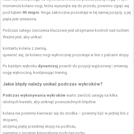
momencie kolano nogi, która wysunęła się do przodu, powinno zgiąć się
pod kątem
90 stopni
. Noga zakroczna pozostaje w tej samej pozycji, a jej
pięta jest uniesiona.
Podczas całego ćwiczenia kluczowe jest utrzymanie kontroli nad ruchem.
Ważne jest, aby unikać:
kontaktu kolana z ziemią,
upewnić się, że kolano nogi wykrocznej pozostaje w linii z palcami stopy.
Po każdym wykroku
dynamizuj
powrót do pozycji wyjściowej i zmieniaj
nogę wykroczną, kontynuując trening.
Jakie błędy należy unikać podczas wykroków?
Podczas wykonywania wykroków
warto zwrócić uwagę na kilka
istotnych kwestii, aby uniknąć powszechnych błędów:
kolana nie powinny kierować się do środka – powinny być w jednej linii z
stopami,
utrzymuj piętę przedniej stopy na podłożu,
pamiętaj o prostym
kręgosłupie
podczas ruchu,