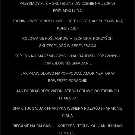
PRZYSIADY PLIÉ – SKUTECZNE ĆWICZENIE NA JĘDRNE
POŚLADKI I UDA
TRENINGI WYDOLNOŚCIOWE – CO TO JEST I JAK POPRAWIAJĄ
KONDYCJĘ?
ROLOWANIE POŚLADKÓW – TECHNIKA, KORZYŚCI I
SKUTECZNOŚĆ W REGENERACJI
TOP 10 NAJSMACZNIEJSZYCH I NAJBARDZIEJ POŻYWNYCH
POMYSŁÓW NA ŚNIADANIE
JAK PRAWIDŁOWO NAPOMPOWAĆ AMORTYZATOR W
ROWERZE? PORADNIK
JAK DOBRAĆ ODPOWIEDNI STRÓJ I OBUWIE DO TRENINGU
FITNESS?
SHAKTI JOGA: JAK PRAKTYKA WSPIERA ROZWÓJ I HARMONIĘ
CIAŁA
BIEGANIE NA PALCACH – KORZYŚCI, TECHNIKA I JAK UNIKNĄĆ
KONTUZJI