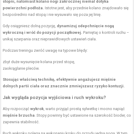
stopni, natomiast kolano nogi zakrocznej niemal dotyka
powierzchni podłoża.
Istotne jest, aby przednie kolano znajdowało się
bezpośrednio nad stopą i nie wysuwało się poza jej linię.
Gdy osiągniesz dolną pozycję,
dynamizuj odepchnięcie nogą
wykroczną i wróć do pozycji początkowej.
Pamiętaj o kontroli ruchu –
unikaj szarpania oraz nieprawidłowych ustawień ciała.
Podczas treningu zwróć uwagę na typowe błędy:
zbyt duże wysunięcie kolana przed stopę,
zaokrąglanie pleców.
Stosując właściwą technikę, efektywnie angażujesz mięśnie
dolnych partii ciała oraz znacznie zmniejszasz ryzyko kontuzji.
Jak wygląda pozycja wyjściowa i ruch wykroku?
Aby rozpocząć
wykrok
, warto przyjąć prostą sylwetkę i mocno napiąć
mięśnie brzucha
. Stopy powinny być ustawione na szerokość bioder, co
zapewnia stabilność.
Ruch wykroku polega na wykonaniu kroku do przodu jedną nogą. W tym