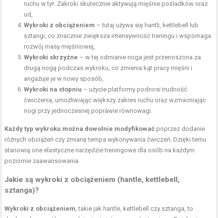
ruchu w tył. Zakroki skutecznie aktywują
mięśnie pośladków
oraz
ud,
Wykroki z obciążeniem
– tutaj używa się hantli, kettlebell lub
sztangi, co znacznie zwiększa intensywność treningu i wspomaga
rozwój masy mięśniowej,
Wykroki skrzyżne
– w tej odmianie noga jest przenoszona za
drugą nogą podczas wykroku, co zmienia kąt pracy mięśni i
angażuje je w nowy sposób,
Wykroki na stopniu
– użycie platformy podnosi trudność
ćwiczenia, umożliwiając większy zakres ruchu oraz wzmacniając
nogi przy jednoczesnej poprawie równowagi.
Każdy typ wykroku można dowolnie modyfikować
poprzez dodanie
różnych obciążeń czy zmianę tempa wykonywania ćwiczeń. Dzięki temu
stanowią one elastyczne narzędzie treningowe dla osób na każdym
poziomie zaawansowania.
Jakie są wykroki z obciążeniem (hantle, kettlebell,
sztanga)?
Wykroki z obciążeniem
, takie jak hantle, kettlebell czy sztanga, to