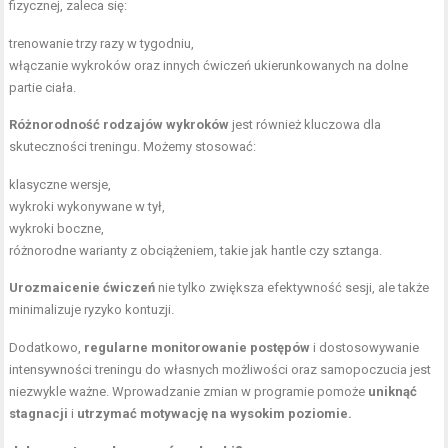
fizycznej, zaleca się:
trenowanie trzy razy w tygodniu,
włączanie wykroków oraz innych ćwiczeń ukierunkowanych na dolne
partie ciała.
Różnorodność rodzajów wykroków
jest również kluczowa dla
skuteczności treningu. Możemy stosować:
klasyczne wersje,
wykroki wykonywane w tył,
wykroki boczne
,
różnorodne warianty z obciążeniem, takie jak hantle czy sztanga.
Urozmaicenie ćwiczeń
nie tylko zwiększa efektywność sesji, ale także
minimalizuje ryzyko kontuzji.
Dodatkowo,
regularne monitorowanie postępów
i dostosowywanie
intensywności treningu do własnych możliwości oraz samopoczucia jest
niezwykle ważne. Wprowadzanie zmian w programie pomoże
uniknąć
stagnacji
i
utrzymać motywację na wysokim poziomie.