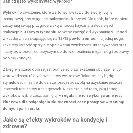
Jak często wykonywać wykroki?
Wykroki
to ćwiczenie, które warto wprowadzić do swojej rutyny
treningowej, aby osiągnąć maksymalne korzyści. Dla osób, które dopiero
zaczynają swoją przygodę z aktywnością fizyczną, zaleca się ich
realizację
2-3 razy w tygodniu
. Możesz zacząć od wykonania
9-12 serii
,
w każdej z nich skupiając się na
12-15 powtórzeniach
na jedną nogę.
Taka regularność sprzyja stopniowemu zwiększaniu intensywności oraz
liczby powtórzeń, co przyczyni się do wzmocnienia mięśni nóg i poprawy
ogólnej kondycji.
Z biegiem czasu dobrze jest pomyśleć o zwiększeniu obciążenia lub
wprowadzeniu różnych wariantów wykroków. Takie zmiany będą
stymulować mięśnie do dalszej pracy i pozwolą na uzyskanie jeszcze
lepszych rezultatów treningowych. Niezależnie od tego, jaką formę
wykroków wybierzesz, pamiętaj –
regularne ich wykonywanie jest
kluczowe dla osiągnięcia skuteczności oraz postępów w treningu
dolnych partii ciała.
Jakie są efekty wykroków na kondycję i
zdrowie?