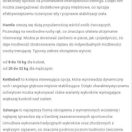
doskonały sposób na podniesienie intensywności treningu. Dzięki nim
można zaangażować dodatkowe grupy mięśniowe, co sprzyja
efektywniejszemu rozwojowi siły i poprawie stabilizacji ciała.
Hantle
cieszą się dużą popularnością wśród osób ćwiczących.
Pozwalają na swobodne ruchy rąk, co znacząco ułatwia utrzymanie
równowagi. Można je stosować zarówno w parze, jak i pojedynczo, co
daje możliwość dostosowania ciężaru do indywidualnych możliwości
osoby trenującej. Typowy zakres obciążenia wynosi:
od
8 do 16 kg
dla kobiet,
od
20 do 32 kg
dla mężczyzn.
Kettlebell
to kolejna interesująca opcja, która wprowadza dynamiczny
ruch i angażuje głębsze mięśnie stabilizujące. Dzięki charakterystycznemu
uchwytowi można wykonywać różne warianty wykroków wymagające
większej kontroli nad ciałem.
Sztanga
to najcięższa forma obciążenia z wymienionych wcześniej i
najlepiej sprawdza się u bardziej zaawansowanych sportowców.
Umożliwia wykonanie tradycyjnych wykroków oraz chodzonych z
większym ciężarem, co znacznie podnosi poziom trudności ćwiczenia.