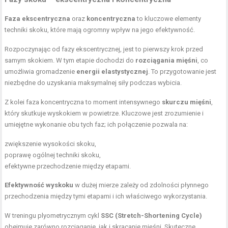
Faza ekscentryczna
oraz
koncentryczna
to kluczowe elementy
techniki skoku, które mają ogromny wpływ na jego efektywność.
Rozpoczynając od fazy ekscentrycznej, jest to pierwszy krok przed
samym skokiem. W tym etapie dochodzi do
rozciągania mięśni
, co
umożliwia gromadzenie
energii elastystycznej
. To przygotowanie jest
niezbędne do uzyskania maksymalnej siły podczas wybicia.
Z kolei faza koncentryczna to moment intensywnego
skurczu mięśni
,
który skutkuje wyskokiem w powietrze. Kluczowe jest zrozumienie i
umiejętne wykonanie obu tych faz; ich połączenie pozwala na:
zwiększenie wysokości skoku,
poprawę ogólnej techniki skoku,
efektywne przechodzenie między etapami.
Efektywność wyskoku
w dużej mierze zależy od zdolności płynnego
przechodzenia między tymi etapami i ich właściwego wykorzystania.
W treningu plyometrycznym cykl
SSC (Stretch-Shortening Cycle)
obejmuje zarówno rozciąganie, jak i skracanie mięśni. Skuteczne