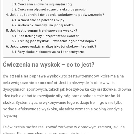
Ćwiczenia siłowe na siłę mięśni nóg
Ćwiczenia plyometryczne dla eksplozywności
Jakie są techniki i ćwiczenia wskoków na podwyższenie?
Wznoszenie na palcach i skipy
Wieloskok zmienny i na jednej nodze
Jaki jest program treningowy na wyskok?
Plan treningowy – częstotliwość ćwiczeń
Trening pod wyskok – ćwiczenia ogólnorozwojowe
Jak przeprowadzić analizę jakości skoków i techniki?
Fazy skoku – ekscentryczna i koncentryczna
Ćwiczenia na wyskok – co to jest?
Ćwiczenia na poprawę wyskoku
to zestaw treningów, które mają na
celu
zwiększenie skoczności
. Jest to niezwykle istotne w wielu
dyscyplinach sportowych, takich jak
koszykówka
czy
siatkówka
. Główna
idea tych działań to rozwijanie
siły nóg
oraz doskonalenie
techniki
skoku
. Systematyczne wykonywanie tego rodzaju treningów nie tylko
podnosi efektywność wyskoku, ale także wzmacnia ogólną kondycję
fizyczną.
Te ćwiczenia można realizować zarówno w domowym zaciszu, jak i na
siłowni. Kluczowe elementy programu obejmują: