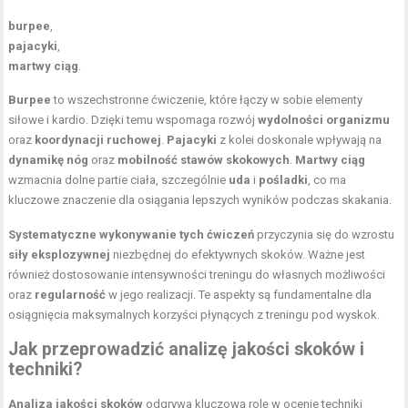
burpee
,
pajacyki
,
martwy ciąg
.
Burpee
to wszechstronne ćwiczenie, które łączy w sobie elementy
siłowe i kardio. Dzięki temu wspomaga rozwój
wydolności organizmu
oraz
koordynacji ruchowej
.
Pajacyki
z kolei doskonale wpływają na
dynamikę nóg
oraz
mobilność stawów skokowych
.
Martwy ciąg
wzmacnia dolne partie ciała, szczególnie
uda
i
pośladki
, co ma
kluczowe znaczenie dla osiągania lepszych wyników podczas skakania.
Systematyczne wykonywanie tych ćwiczeń
przyczynia się do wzrostu
siły eksplozywnej
niezbędnej do efektywnych skoków. Ważne jest
również dostosowanie intensywności treningu do własnych możliwości
oraz
regularność
w jego realizacji. Te aspekty są fundamentalne dla
osiągnięcia maksymalnych korzyści płynących z treningu pod wyskok.
Jak przeprowadzić analizę jakości skoków i
techniki?
Analiza jakości skoków
odgrywa kluczową rolę w ocenie techniki