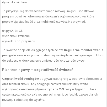
dynamika skoków.
To przyczyni się do wszechstronnego rozwoju mięśni. Dodatkowo
program powinien obejmować ćwiczenia ogólnorozwojowe, które
poprawiają stabilność oraz
mobilność stawów
. Na przykład:
skipy (A, B i C),
wieloskoki zmienne,
wyskoki z półprzysiadu.
To świetne opcje dla osiągnięcia tych celów.
Regularne monitorowanie
postępów
oraz elastyczne dostosowywanie planu treningowego to klucz
do sukcesu w doskonaleniu umiejętności skocznościowych.
Plan treningowy – częstotliwość ćwiczeń
Częstotliwość treningów
odgrywa istotną rolę w poprawie skoczności
oraz techniki skoku. Aby osiągnąć zamierzone rezultaty, warto
wykonywać
ćwiczenia plyometryczne 2-3 razy w tygodniu
. Taka
systematyczność sprzyja regeneracji mięśni, co jest kluczowe dla ich
rozwoju i adaptacji do wysiłku.