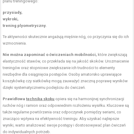
planu treningowego:
przysiady,
wykroki,
trening plyometryczny.
Te aktywności skutecznie angażują mięśnie nóg, co przyczynia się do ich
wzmocnienia.
Nie można zapominać o ćwiczeniach mobilności,
które zwiększają
elastyczność stawów, co przekłada się na jakość skoków. Urozmaicenie
treningów oraz stopniowe zwiększanie ich trudności to elementy
niezbędne dla osiągnięcia postępów. Osoby amatorsko uprawiające
koszykówkę czy siatkówkę mogą zauważyć znaczną poprawę wyników
dzięki systematycznemu podejściu do ćwiczeń.
Prawidłowa
technika skoku
opiera się na harmonijnej synchronizacji
ruchów nóg i ramion oraz odpowiednim rozłożeniu wysiłku. Kluczowe są
także regularne powtórzenia oraz odpoczynek pomiędzy seriami, co
znacząco wpływa na efektywność treningu. Aby uzyskać najlepsze
wyniki, warto analizować swoje postępy i dostosowywać plan ćwiczeń
do indywidualnych potrzeb.