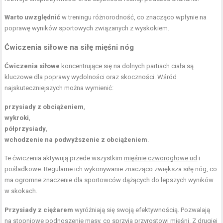
Warto uwzględnić
w treningu różnorodność, co znacząco wpłynie na
poprawę wyników sportowych związanych z wyskokiem.
Ćwiczenia siłowe na siłę mięśni nóg
Ćwiczenia siłowe
koncentrujące się na dolnych partiach ciała są
kluczowe dla poprawy wydolności oraz skoczności. Wśród
najskuteczniejszych można wymienić:
przysiady z obciążeniem
,
wykroki
,
półprzysiady
,
wchodzenie na podwyższenie z obciążeniem
.
Te ćwiczenia aktywują przede wszystkim
mięśnie czworogłowe ud
i
pośladkowe. Regularne ich wykonywanie znacząco zwiększa siłę nóg, co
ma ogromne znaczenie dla sportowców dążących do lepszych wyników
w skokach.
Przysiady z ciężarem
wyróżniają się swoją efektywnością. Pozwalają
na stopniowe podnoszenie masy, co sprzyja przyrostowi mięśni. Z drugiej