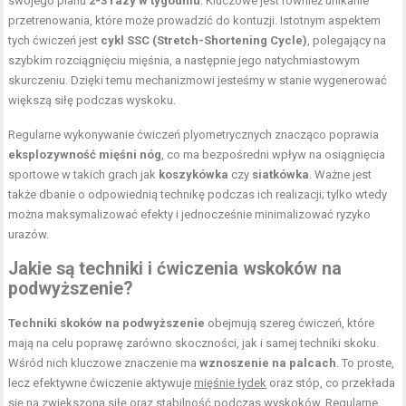
swojego planu
2-3 razy w tygodniu
. Kluczowe jest również unikanie
przetrenowania, które może prowadzić do kontuzji. Istotnym aspektem
tych ćwiczeń jest
cykl SSC (Stretch-Shortening Cycle)
, polegający na
szybkim rozciągnięciu mięśnia, a następnie jego natychmiastowym
skurczeniu. Dzięki temu mechanizmowi jesteśmy w stanie wygenerować
większą siłę podczas wyskoku.
Regularne wykonywanie ćwiczeń plyometrycznych znacząco poprawia
eksplozywność mięśni nóg
, co ma bezpośredni wpływ na osiągnięcia
sportowe w takich grach jak
koszykówka
czy
siatkówka
. Ważne jest
także dbanie o odpowiednią technikę podczas ich realizacji; tylko wtedy
można maksymalizować efekty i jednocześnie minimalizować ryzyko
urazów.
Jakie są techniki i ćwiczenia wskoków na
podwyższenie?
Techniki skoków na podwyższenie
obejmują szereg ćwiczeń, które
mają na celu poprawę zarówno skoczności, jak i samej techniki skoku.
Wśród nich kluczowe znaczenie ma
wznoszenie na palcach
. To proste,
lecz efektywne ćwiczenie aktywuje
mięśnie łydek
oraz stóp, co przekłada
się na zwiększoną siłę oraz stabilność podczas wyskoków. Regularne