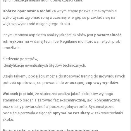
synchronizacja mięśni nóg i górnej części ciała.
Dobrze opanowana technika
w tym etapie pozwala maksymalnie
wykorzystać zgromadzoną wcześniej energię, co przekłada się na
większą wysokość osiągniętego skoku.
Innym istotnym aspektem analizy jakości skoków jest
powtarzalność
ich wykonania
w danej technice. Regularne monitorowanie tych prób
umożliwia:
śledzenie postępów,
identyfikację ewentualnych błędów technicznych.
Dzięki takiemu podejściu można dostosować trening do indywidualnych
potrzeb sportowca, co prowadzi do
znaczącej poprawy wyników
.
Wniosek jest taki
, że skuteczna analiza jakości skoków wymaga
starannego badania zarówno faz ekscentrycznej, jak i koncentrycznej
oraz oceny powtarzalności poszczególnych prób. Systematyczne
podejście pozwala osiągnąć
optymalne rezultaty
w zakresie techniki
skoku.
Fazy skoku – ekscentryczna i koncentryczna