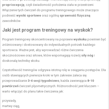
propriocepcję
, czyli świadomość położenia ciała w przestrzeni.
Włączenie tych ćwiczeń do programu treningowego może znacząco
podnieść
wyniki sportowe
oraz ogólną
sprawność fizyczną
zawodników.
Jaki jest program treningowy na wyskok?
Program treningowy skoncentrowany na poprawie
wyskoku
powinien być
zróżnicowany i dostosowany do indywidualnych potrzeb każdego
sportowca. Ważne jest, aby wprowadzać różne ćwiczenia
skocznościowe oraz siłowe, które wspomagają rozwój
siły nóg
i
doskonalą technikę skoku.
Częstotliwość treningów odgrywa istotną rolę w osiąganiu postępów. Dla
osób stawiających pierwsze kroki w tym zakresie zaleca się
przeprowadzanie
3-4 sesji tygodniowo
, każda zawierająca
8-10
powtórzeń
ćwiczeń plyometrycznych. Różnorodność jest kluczem –
warto włączyć do planu takie ćwiczenia jak:
przysiady,
martwy ciąg,