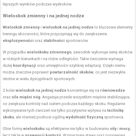
lepszych wyników podczas wyskoków.
Wieloskok zmienny i na jednej nodze
Wieloskok zmienny
i
wieloskok na jednej nodze
to kluczowe elementy
treningu skoczności, które przyczyniają się do zwiększenia
eksplozywności
oraz
stabilności
sportowców.
W przypadku
wieloskoku zmiennego
, zawodnik wykonuje serię skoków
w różnych kierunkach i na różne odległości. Takie ćwiczenie wymaga
dużej
koordynacji
oraz umiejętności szybkiej adaptacji. Dzięki niemu
można znacznie poprawić
powtarzalność skoków
, co jest niezwykle
istotne w wielu dyscyplinach sportowych.
Z kolei
wieloskok na jednej nodze
koncentruje się na
równowadze
oraz
sile mięśni nóg
. Angażuje przede wszystkim mięśnie stabilizujące,
co zwiększa kontrolę nad ciałem podczas każdego skoku. Regularne
wykonywanie tych ćwiczeń nie tylko pozytywnie wpływa na
technikę
skoku
, ale również podnosi ogólną
wydolność fizyczną
sportowca.
Obie formy
wieloskoku
są efektywne nie tylko w budowaniu
siły
i
mocy
,
lecz także w
prewencji kontuzji
. Wzmacniają stawy oraz poprawiają