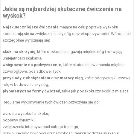
Jakie są najbardziej skuteczne ćwiczenia na
wyskok?
Najskuteczniejsze ćwiczenia
mające na celu poprawę wyskoku
koncentrują się na zwiększeniu siły nóg oraz eksplozywności. Wśród nich
szczególnie wyróżniają się:
skoki na skrzynię
, które doskonale angażują mięśnie nóg i rozwijają
umiejętności skakania,
wstępowanie na podwyższenie
, które skutecznie wzmacnia mięśnie
czworogłowe, pośladkowe i łydki,
przysiady z obciążeniem
oraz
martwy ciąg
, które odgrywają kluczową
rolę w budowaniu siły nóg,
plyometryczne formy ćwiczeń
, takie jak podskoki czy skoki z miejsca.
Regularne wykonywanie tych ćwiczeń przyczynia się do:
wzrostu wysokości skoku,
poprawy dynamiki,
zwiększenia intensywności całego treningu,
rozwoju eksplozywności oraz szybkości reakcji podczas skakania.