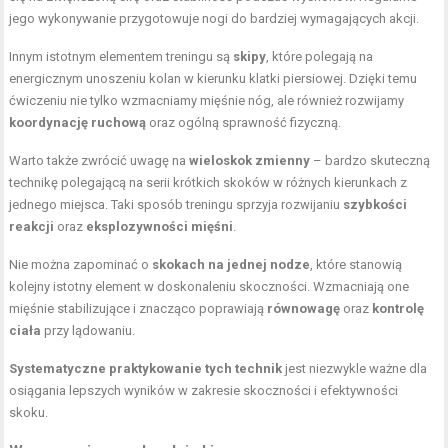
jego wykonywanie przygotowuje nogi do bardziej wymagających akcji.
Innym istotnym elementem treningu są
skipy
, które polegają na
energicznym unoszeniu kolan w kierunku klatki piersiowej. Dzięki temu
ćwiczeniu nie tylko wzmacniamy mięśnie nóg, ale również rozwijamy
koordynację ruchową
oraz ogólną sprawność fizyczną.
Warto także zwrócić uwagę na
wieloskok zmienny
– bardzo skuteczną
technikę polegającą na serii krótkich skoków w różnych kierunkach z
jednego miejsca. Taki sposób treningu sprzyja rozwijaniu
szybkości
reakcji
oraz
eksplozywności mięśni
.
Nie można zapominać o
skokach na jednej nodze
, które stanowią
kolejny istotny element w doskonaleniu skoczności. Wzmacniają one
mięśnie stabilizujące i znacząco poprawiają
równowagę
oraz
kontrolę
ciała
przy lądowaniu.
Systematyczne praktykowanie tych technik
jest niezwykle ważne dla
osiągania lepszych wyników w zakresie skoczności i efektywności
skoku.