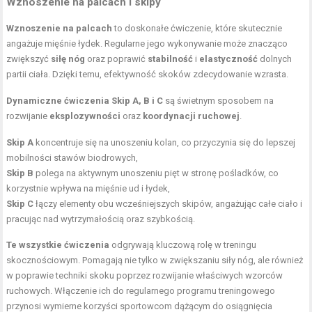
Wznoszenie na palcach i skipy
Wznoszenie na palcach
to doskonałe ćwiczenie, które skutecznie
angażuje mięśnie łydek. Regularne jego wykonywanie może znacząco
zwiększyć
siłę nóg
oraz poprawić
stabilność
i
elastyczność
dolnych
partii ciała. Dzięki temu, efektywność skoków zdecydowanie wzrasta.
Dynamiczne ćwiczenia Skip A, B i C
są świetnym sposobem na
rozwijanie
eksplozywności
oraz
koordynacji ruchowej
.
Skip A
koncentruje się na unoszeniu kolan, co przyczynia się do lepszej
mobilności
stawów biodrowych
,
Skip B
polega na aktywnym unoszeniu pięt w stronę pośladków, co
korzystnie wpływa na mięśnie ud i łydek,
Skip C
łączy elementy obu wcześniejszych skipów, angażując całe ciało i
pracując nad wytrzymałością oraz szybkością.
Te wszystkie ćwiczenia
odgrywają kluczową rolę w treningu
skocznościowym. Pomagają nie tylko w zwiększaniu siły nóg, ale również
w poprawie techniki skoku poprzez rozwijanie właściwych wzorców
ruchowych. Włączenie ich do regularnego programu treningowego
przynosi wymierne korzyści sportowcom dążącym do osiągnięcia