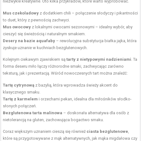
niezwykle kreatywne. Oto kilka przykładów, które warto wypróbować.
Mus czekoladowy
z dodatkiem chili – połączenie słodyczy i pikantności
to duet, który z pewnością zachwyci.
Mus owocowy
z lokalnymi owocami sezonowymi – idealny wybór, aby
cieszyć się świeżością i naturalnym smakiem.
Desery na bazie aquafaby
– rewolucyjna substytucja białka jajka, która
zyskuje uznanie w kuchniach bezglutenowych.
Kolejnym ciekawym zjawiskiem są
tarty z nietypowymi nadzieniami
. Ta
forma deseru miło łączy różnorodne smaki, zachwycając zarówno
teksturą, jak i prezentacją. Wśród nowoczesnych tart można znaleźć:
Tartę cytrynową
z bazylią, która wprowadza świeży akcent do
klasycznego smaku.
Tartę z karmelem
i orzechami pekan, idealna dla miłośników słodko-
słonych połączeń.
Bezglutenowa tarta malinowa
– doskonała alternatywa dla osób z
nietolerancją na gluten, zachowująca bogactwo smaku.
Coraz większym uznaniem cieszą się również
ciasta bezglutenowe
,
które są przygotowywane z mąk alternatywnych, jak mąka migdałowa czy