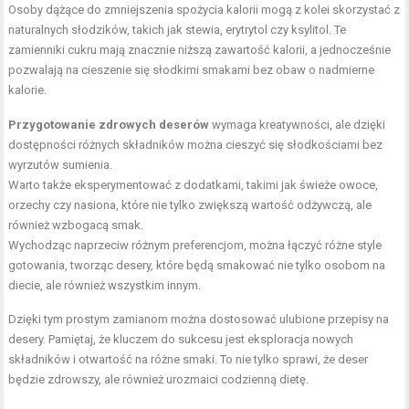
Osoby dążące do zmniejszenia spożycia kalorii mogą z kolei skorzystać z
naturalnych słodzików, takich jak stewia, erytrytol czy ksylitol. Te
zamienniki cukru mają znacznie niższą zawartość kalorii, a jednocześnie
pozwalają na cieszenie się słodkimi smakami bez obaw o nadmierne
kalorie.
Przygotowanie zdrowych deserów
wymaga kreatywności, ale dzięki
dostępności różnych składników można cieszyć się słodkościami bez
wyrzutów sumienia.
Warto także eksperymentować z dodatkami, takimi jak świeże owoce,
orzechy czy nasiona, które nie tylko zwiększą wartość odżywczą, ale
również wzbogacą smak.
Wychodząc naprzeciw różnym preferencjom, można łączyć różne style
gotowania, tworząc desery, które będą smakować nie tylko osobom na
diecie, ale również wszystkim innym.
Dzięki tym prostym zamianom można dostosować ulubione przepisy na
desery. Pamiętaj, że kluczem do sukcesu jest eksploracja nowych
składników i otwartość na różne smaki. To nie tylko sprawi, że deser
będzie zdrowszy, ale również urozmaici codzienną dietę.