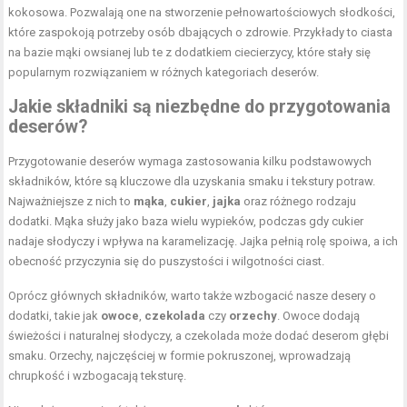
kokosowa. Pozwalają one na stworzenie pełnowartościowych słodkości,
które zaspokoją potrzeby osób dbających o zdrowie. Przykłady to ciasta
na bazie mąki owsianej lub te z dodatkiem ciecierzycy, które stały się
popularnym rozwiązaniem w różnych kategoriach deserów.
Jakie składniki są niezbędne do przygotowania
deserów?
Przygotowanie deserów wymaga zastosowania kilku podstawowych
składników, które są kluczowe dla uzyskania smaku i tekstury potraw.
Najważniejsze z nich to
mąka
,
cukier
,
jajka
oraz różnego rodzaju
dodatki. Mąka służy jako baza wielu wypieków, podczas gdy cukier
nadaje słodyczy i wpływa na karamelizację. Jajka pełnią rolę spoiwa, a ich
obecność przyczynia się do puszystości i wilgotności ciast.
Oprócz głównych składników, warto także wzbogacić nasze desery o
dodatki, takie jak
owoce
,
czekolada
czy
orzechy
. Owoce dodają
świeżości i naturalnej słodyczy, a czekolada może dodać deserom głębi
smaku. Orzechy, najczęściej w formie pokruszonej, wprowadzają
chrupkość i wzbogacają teksturę.