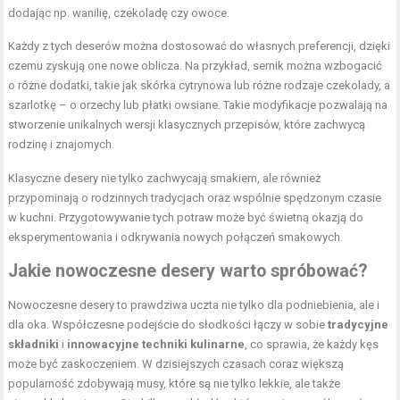
dodając np. wanilię, czekoladę czy owoce.
Każdy z tych deserów można dostosować do własnych preferencji, dzięki
czemu zyskują one nowe oblicza. Na przykład, sernik można wzbogacić
o różne dodatki, takie jak skórka cytrynowa lub różne rodzaje czekolady, a
szarlotkę – o orzechy lub płatki owsiane. Takie modyfikacje pozwalają na
stworzenie unikalnych wersji klasycznych przepisów, które zachwycą
rodzinę i znajomych.
Klasyczne desery nie tylko zachwycają smakiem, ale również
przypominają o rodzinnych tradycjach oraz wspólnie spędzonym czasie
w kuchni. Przygotowywanie tych potraw może być świetną okazją do
eksperymentowania i odkrywania nowych połączeń smakowych.
Jakie nowoczesne desery warto spróbować?
Nowoczesne desery to prawdziwa uczta nie tylko dla podniebienia, ale i
dla oka. Współczesne podejście do słodkości łączy w sobie
tradycyjne
składniki
i
innowacyjne techniki kulinarne
, co sprawia, że każdy kęs
może być zaskoczeniem. W dzisiejszych czasach coraz większą
popularność zdobywają musy, które są nie tylko lekkie, ale także