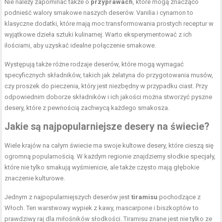
Nie należy zapominać także o
przyprawach
, które mogą znacząco
podnieść walory smakowe naszych deserów. Vanilia i cynamon to
klasyczne dodatki, które mają moc transformowania prostych receptur w
wyjątkowe dzieła sztuki kulinarnej. Warto eksperymentować z ich
ilościami, aby uzyskać idealne połączenie smakowe.
Występują także różne rodzaje deserów, które mogą wymagać
specyficznych składników, takich jak żelatyna do przygotowania musów,
czy proszek do pieczenia, który jest niezbędny w przypadku ciast. Przy
odpowiednim doborze składników i ich jakości można stworzyć pyszne
desery, które z pewnością zachwycą każdego smakosza.
Jakie są najpopularniejsze desery na świecie?
Wiele krajów na całym świecie ma swoje kultowe desery, które cieszą się
ogromną popularnością. W każdym regionie znajdziemy słodkie specjały,
które nie tylko smakują wyśmienicie, ale także często mają głębokie
znaczenie kulturowe.
Jednym z najpopularniejszych deserów jest
tiramisu
pochodzące z
Włoch. Ten warstwowy wypiek z kawy, mascarpone i biszkoptów to
prawdziwy raj dla miłośników słodkości. Tiramisu znane jest nie tylko ze