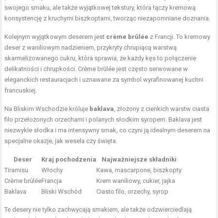
swojego smaku, ale także wyjątkowej tekstury, która łączy kremową
konsystencję z kruchymi biszkoptami, tworząc niezapomniane doznania.
Kolejnym wyjątkowym deserem jest
crème brûlée
z Francji. To kremowy
deser z waniliowym nadzieniem, przykryty chrupiącą warstwą
skarmelizowanego cukru, która sprawia, że każdy kęs to połączenie
delikatności i chrupkości. Crème brûlée jest często serwowane w
eleganckich restauracjach i uznawane za symbol wyrafinowanej kuchni
francuskiej.
Na Bliskim Wschodzie króluje
baklava
, złożony z cienkich warstw ciasta
filo przełożonych orzechami i polanych słodkim syropem. Baklava jest
niezwykle słodka i ma intensywny smak, co czyni ją idealnym deserem na
specjalne okazje, jak wesela czy święta.
Deser
Kraj pochodzenia
Najważniejsze składniki
Tiramisu
Włochy
Kawa, mascarpone, biszkopty
Crème brûlée
Francja
Krem waniliowy, cukier, jajka
Baklava
Bliski Wschód
Ciasto filo, orzechy, syrop
Te desery nie tylko zachwycają smakiem, ale także odzwierciedlają