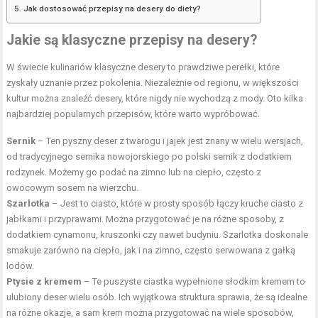
Jak dostosować przepisy na desery do diety?
Jakie są klasyczne przepisy na desery?
W świecie kulinariów klasyczne desery to prawdziwe perełki, które
zyskały uznanie przez pokolenia. Niezależnie od regionu, w większości
kultur można znaleźć desery, które nigdy nie wychodzą z mody. Oto kilka
najbardziej popularnych przepisów, które warto wypróbować.
Sernik
– Ten pyszny deser z twarogu i jajek jest znany w wielu wersjach,
od tradycyjnego sernika nowojorskiego po polski sernik z dodatkiem
rodzynek. Możemy go podać na zimno lub na ciepło, często z
owocowym sosem na wierzchu.
Szarlotka
– Jest to ciasto, które w prosty sposób łączy kruche ciasto z
jabłkami i przyprawami. Można przygotować je na różne sposoby, z
dodatkiem cynamonu, kruszonki czy nawet budyniu. Szarlotka doskonale
smakuje zarówno na ciepło, jak i na zimno, często serwowana z gałką
lodów.
Ptysie z kremem
– Te puszyste ciastka wypełnione słodkim kremem to
ulubiony deser wielu osób. Ich wyjątkowa struktura sprawia, że są idealne
na różne okazje, a sam krem można przygotować na wiele sposobów,