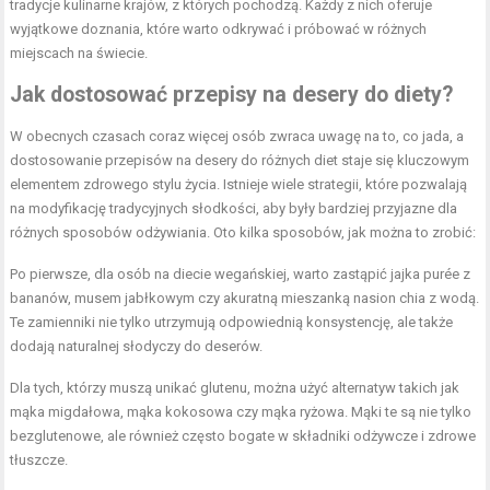
tradycje kulinarne krajów, z których pochodzą. Każdy z nich oferuje
wyjątkowe doznania, które warto odkrywać i próbować w różnych
miejscach na świecie.
Jak dostosować przepisy na desery do diety?
W obecnych czasach coraz więcej osób zwraca uwagę na to, co jada, a
dostosowanie przepisów na desery do różnych diet staje się kluczowym
elementem zdrowego stylu życia. Istnieje wiele strategii, które pozwalają
na modyfikację tradycyjnych słodkości, aby były bardziej przyjazne dla
różnych sposobów odżywiania. Oto kilka sposobów, jak można to zrobić:
Po pierwsze, dla osób na diecie wegańskiej, warto zastąpić jajka purée z
bananów, musem jabłkowym czy akuratną mieszanką nasion chia z wodą.
Te zamienniki nie tylko utrzymują odpowiednią konsystencję, ale także
dodają naturalnej słodyczy do deserów.
Dla tych, którzy muszą unikać glutenu, można użyć alternatyw takich jak
mąka migdałowa, mąka kokosowa czy mąka ryżowa. Mąki te są nie tylko
bezglutenowe, ale również często bogate w składniki odżywcze i zdrowe
tłuszcze.