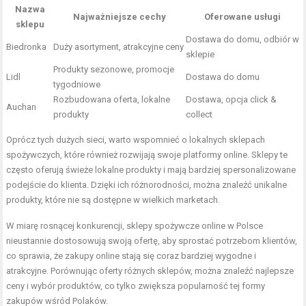
Nazwa
Najważniejsze cechy
Oferowane usługi
sklepu
Dostawa do domu, odbiór w
Biedronka
Duży asortyment, atrakcyjne ceny
sklepie
Produkty sezonowe, promocje
Lidl
Dostawa do domu
tygodniowe
Rozbudowana oferta, lokalne
Dostawa, opcja click &
Auchan
produkty
collect
Oprócz tych dużych sieci, warto wspomnieć o lokalnych sklepach
spożywczych, które również rozwijają swoje platformy online. Sklepy te
często oferują świeże lokalne produkty i mają bardziej spersonalizowane
podejście do klienta. Dzięki ich różnorodności, można znaleźć unikalne
produkty, które nie są dostępne w wielkich marketach.
W miarę rosnącej konkurencji, sklepy spożywcze online w Polsce
nieustannie dostosowują swoją ofertę, aby sprostać potrzebom klientów,
co sprawia, że zakupy online stają się coraz bardziej wygodne i
atrakcyjne. Porównując oferty różnych sklepów, można znaleźć najlepsze
ceny i wybór produktów, co tylko zwiększa popularność tej formy
zakupów wśród Polaków.