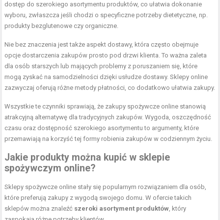
dostęp do szerokiego asortymentu produktów, co ułatwia dokonanie
wyboru, zwłaszcza jeśli chodzi o specyficzne potrzeby dietetyczne, np.
produkty bezglutenowe czy organiczne.
Nie bez znaczenia jest także aspekt dostawy, która często obejmuje
opcje dostarczenia zakupów prosto pod drzwi klienta. To ważna zaleta
dla osób starszych lub mających problemy z poruszaniem się, które
mogą zyskać na samodzielności dzięki usłudze dostawy. Sklepy online
zazwyczaj oferują różne metody płatności, co dodatkowo ułatwia zakupy.
Wszystkie te czynniki sprawiają, że zakupy spożywcze online stanowią
atrakcyjną alternatywę dla tradycyjnych zakupów. Wygoda, oszczędność
czasu oraz dostępność szerokiego asortymentu to argumenty, które
przemawiają na korzyść tej formy robienia zakupów w codziennym życiu.
Jakie produkty można kupić w sklepie
spożywczym online?
Sklepy spożywcze online stały się popularnym rozwiązaniem dla osób,
które preferują zakupy z wygodą swojego domu. W ofercie takich
sklepów można znaleźć
szeroki asortyment produktów
, który
zaspokaja różne potrzeby klientów.