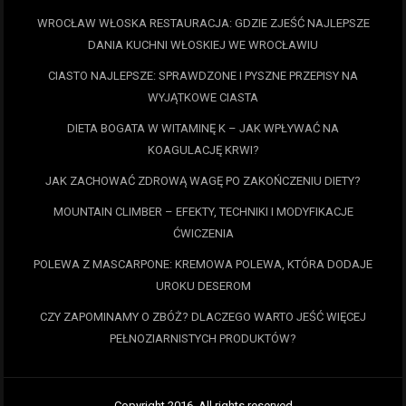
WROCŁAW WŁOSKA RESTAURACJA: GDZIE ZJEŚĆ NAJLEPSZE
DANIA KUCHNI WŁOSKIEJ WE WROCŁAWIU
CIASTO NAJLEPSZE: SPRAWDZONE I PYSZNE PRZEPISY NA
WYJĄTKOWE CIASTA
DIETA BOGATA W WITAMINĘ K – JAK WPŁYWAĆ NA
KOAGULACJĘ KRWI?
JAK ZACHOWAĆ ZDROWĄ WAGĘ PO ZAKOŃCZENIU DIETY?
MOUNTAIN CLIMBER – EFEKTY, TECHNIKI I MODYFIKACJE
ĆWICZENIA
POLEWA Z MASCARPONE: KREMOWA POLEWA, KTÓRA DODAJE
UROKU DESEROM
CZY ZAPOMINAMY O ZBÓŻ? DLACZEGO WARTO JEŚĆ WIĘCEJ
PEŁNOZIARNISTYCH PRODUKTÓW?
Copyright 2016. All rights reserved