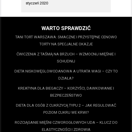
styczeń 2020
WARTO SPRAWDZIĆ
TANI TORT WARSZAWA: SMACZNE I PRZYSTĘPNE CENOWO
TORTY NA SPECJALNE OKAZJE
ĆWICZENIA Z TAŚMĄ NA BRZUCH – WZMOCNIJ MIĘŚNIE I
SCHUDNIJ
DIETA NISKOWĘGLOWODANOWA A UTRATA WAGI – CZY TO
DZIAŁA?
KREATYNA DLA BIEGACZY – KORZYŚCI, DAWKOWANIE I
BEZPIECZEŃSTWO
DIETA DLA OSÓB Z CUKRZYCĄ TYPU 2 – JAK REGULOWAĆ
POZIOM CUKRU WE KRWI?
ROZCIĄGANIE MIĘŚNI CZWOROGŁOWYCH UDA – KLUCZ DO
ELASTYCZNOŚCI I ZDROWIA