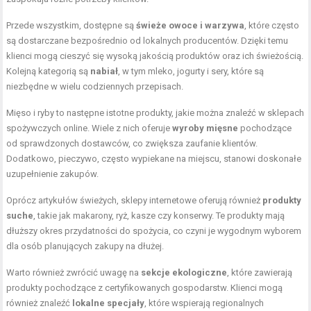
Przede wszystkim, dostępne są
świeże owoce i warzywa
, które często
są dostarczane bezpośrednio od lokalnych producentów. Dzięki temu
klienci mogą cieszyć się wysoką jakością produktów oraz ich świeżością.
Kolejną kategorią są
nabiał
, w tym mleko, jogurty i sery, które są
niezbędne w wielu codziennych przepisach.
Mięso i ryby to następne istotne produkty, jakie można znaleźć w sklepach
spożywczych online. Wiele z nich oferuje
wyroby mięsne
pochodzące
od sprawdzonych dostawców, co zwiększa zaufanie klientów.
Dodatkowo, pieczywo, często wypiekane na miejscu, stanowi doskonałe
uzupełnienie zakupów.
Oprócz artykułów świeżych, sklepy internetowe oferują również
produkty
suche
, takie jak makarony, ryż, kasze czy konserwy. Te produkty mają
dłuższy okres przydatności do spożycia, co czyni je wygodnym wyborem
dla osób planujących zakupy na dłużej.
Warto również zwrócić uwagę na
sekcje ekologiczne
, które zawierają
produkty pochodzące z certyfikowanych gospodarstw. Klienci mogą
również znaleźć
lokalne specjały
, które wspierają regionalnych