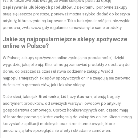
Warto także zwrócić uwagę, że wiele sklepów posiada opcję
zapisywania ulubionych produktów
. Dzięki temu, ponowne zakupy
stają się jeszcze prostsze, ponieważ można szybko dodać do koszyka
artykuły, które często są kupowane. Taka funkcjonalność jest niezwykle
pomocna, zwłaszcza gdy regularnie zamawiamy te same produkty.
Jakie są najpopularniejsze sklepy spożywcze
online w Polsce?
W Polsce, zakupy spożywcze online zyskują na popularności, dzięki
wygodzie, jaką oferują. Klienci mogą zamawiać produkty z dostawą do
domu, co oszczędza czas i ułatwia codzienne zakupy. Wśród
najpopularniejszych sklepów spożywczych online znajdują się zarówno
duże sieci supermarketów, jak i lokalne sklepy.
Duże sieci, takie jak
Biedronka
,
Lidl
, czy
Auchan
, oferują bogaty
asortyment produktów, od świeżych warzyw i owoców po artykuły
gospodarstwa domowego. Oprócz konkurencyjnych cen, często mają
różnorodne promocje, które zachęcają do zakupów online. Klienci mogą
korzystać z aplikacji mobilnych oraz stron internetowych, które
umożliwiają łatwe przeglądanie oferty i składanie zamówień.