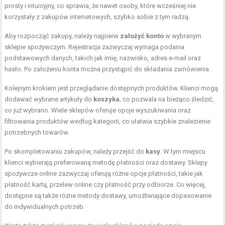
prosty i intuicyjny, co sprawia, że nawet osoby, które wcześniej nie
korzystały z zakupów internetowych, szybko sobie z tym radzą.
Aby rozpocząć zakupy, należy najpierw
założyć konto
w wybranym
sklepie spożywczym. Rejestracja zazwyczaj wymaga podania
podstawowych danych, takich jak imię, nazwisko, adres e-mail oraz
hasło. Po założeniu konta można przystąpić do składania zamówienia.
Kolejnym krokiem jest przeglądanie dostępnych produktów. Klienci mogą
dodawać wybrane artykuły do
koszyka
, co pozwala na bieżąco śledzić,
co już wybrano. Wiele sklepów oferuje opcje wyszukiwania oraz
filtrowania produktów według kategorii, co ułatwia szybkie znalezienie
potrzebnych towarów.
Po skompletowaniu zakupów, należy przejść do
kasy
. W tym miejscu
klienci wybierają preferowaną metodę płatności oraz dostawy. Sklepy
spożywcze online zazwyczaj oferują różne opcje płatności, takie jak
płatność kartą, przelew online czy płatność przy odbiorze. Co więcej,
dostępne są także różne metody dostawy, umożliwiające dopasowanie
do indywidualnych potrzeb.