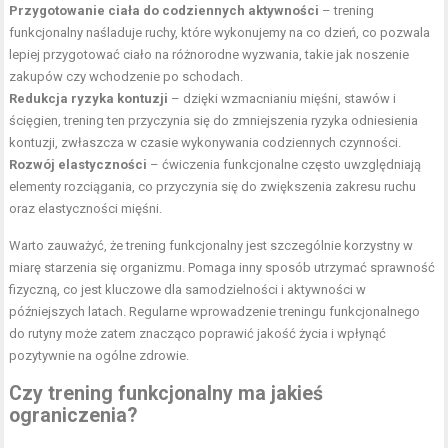
Przygotowanie ciała do codziennych aktywności
– trening
funkcjonalny naśladuje ruchy, które wykonujemy na co dzień, co pozwala
lepiej przygotować ciało na różnorodne wyzwania, takie jak noszenie
zakupów czy wchodzenie po schodach.
Redukcja ryzyka kontuzji
– dzięki wzmacnianiu mięśni, stawów i
ścięgien, trening ten przyczynia się do zmniejszenia ryzyka odniesienia
kontuzji, zwłaszcza w czasie wykonywania codziennych czynności.
Rozwój elastyczności
– ćwiczenia funkcjonalne często uwzględniają
elementy rozciągania, co przyczynia się do zwiększenia zakresu ruchu
oraz elastyczności mięśni.
Warto zauważyć, że trening funkcjonalny jest szczególnie korzystny w
miarę starzenia się organizmu. Pomaga inny sposób utrzymać sprawność
fizyczną, co jest kluczowe dla samodzielności i aktywności w
późniejszych latach. Regularne wprowadzenie treningu funkcjonalnego
do rutyny może zatem znacząco poprawić jakość życia i wpłynąć
pozytywnie na ogólne zdrowie.
Czy trening funkcjonalny ma jakieś
ograniczenia?