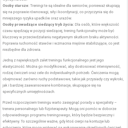
Osoby starsze:
Treningi te są idealne dla seniorów, ponieważ skupiają
się na poprawie równowagi, siły i koordynacji, co przyczynia się do
mniejszego ryzyka upadków oraz urazów.
Osoby prowadzące siedzący tryb życia:
Dla osób, które większość
czasu spędzają w pozycji siedzącej, trening funkcjonalny może być
kluczowy w przeciwdziałaniu negatywnym skutkom braku aktywności.
Poprawia ruchomość stawów i wzmacnia mięśnie stabilizujące, co jest
niezbędne dla zdrowia.
Jedną z największych zalet treningu funkcjonalnego jest jego
elastyczność. Można go modyfikować, aby dostosować intensywność,
rodzaj ćwiczeń oraz cele do indywidualnych potrzeb. Ćwiczenia mogą
obejmować zarówno ruchy podstawowe, takie jak przysiady czy wykroki,
jak i bardziej zaawansowane kombinacje, skupiające się na
specyficznych umiejętnościach.
Przed rozpoczęciem treningu warto zasięgnąć porady u specjalisty –
trenera personalnego lub fizjoterapeuty. Mogą oni pomóc w doborze
odpowiedniego programu treningowego, który będzie bezpieczny i
efektywny. To szczególnie ważne, gdy ktoś cierpi na kontuzje lub
schorzenia, które mogą wpływać na wykonywanie określonych ćwiczeń.