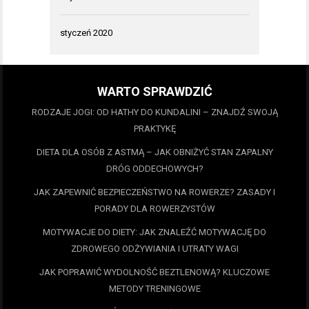
styczeń 2020
WARTO SPRAWDZIĆ
RODZAJE JOGI: OD HATHY DO KUNDALINI – ZNAJDŹ SWOJĄ
PRAKTYKĘ
DIETA DLA OSÓB Z ASTMĄ – JAK OBNIŻYĆ STAN ZAPALNY
DRÓG ODDECHOWYCH?
JAK ZAPEWNIĆ BEZPIECZEŃSTWO NA ROWERZE? ZASADY I
PORADY DLA ROWERZYSTÓW
MOTYWACJE DO DIETY: JAK ZNALEŹĆ MOTYWACJĘ DO
ZDROWEGO ODŻYWIANIA I UTRATY WAGI
JAK POPRAWIĆ WYDOLNOŚĆ BEZTLENOWĄ? KLUCZOWE
METODY TRENINGOWE