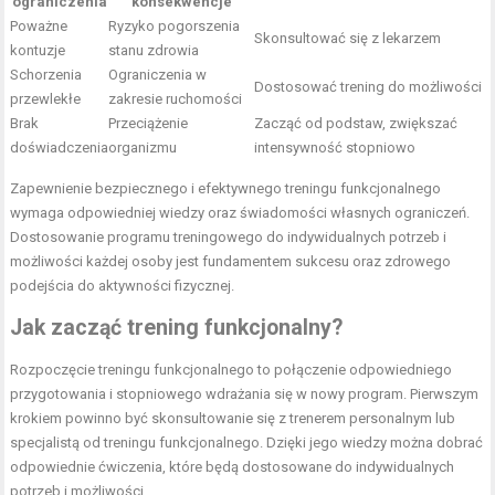
ograniczenia
konsekwencje
Poważne
Ryzyko pogorszenia
Skonsultować się z lekarzem
kontuzje
stanu zdrowia
Schorzenia
Ograniczenia w
Dostosować trening do możliwości
przewlekłe
zakresie ruchomości
Brak
Przeciążenie
Zacząć od podstaw, zwiększać
doświadczenia
organizmu
intensywność stopniowo
Zapewnienie bezpiecznego i efektywnego treningu funkcjonalnego
wymaga odpowiedniej wiedzy oraz świadomości własnych ograniczeń.
Dostosowanie programu treningowego do indywidualnych potrzeb i
możliwości każdej osoby jest fundamentem sukcesu oraz zdrowego
podejścia do aktywności fizycznej.
Jak zacząć trening funkcjonalny?
Rozpoczęcie treningu funkcjonalnego to połączenie odpowiedniego
przygotowania i stopniowego wdrażania się w nowy program. Pierwszym
krokiem powinno być skonsultowanie się z trenerem personalnym lub
specjalistą od treningu funkcjonalnego. Dzięki jego wiedzy można dobrać
odpowiednie ćwiczenia, które będą dostosowane do indywidualnych
potrzeb i możliwości.