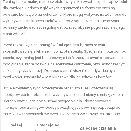
Trening funkcjonalny, mimo swoich licznych korzyści, nie jest odpowiedni
dla każdego. Jednym z głównych ograniczeń tej formy ćwiczeń są
poważne kontuzje oraz schorzenia, które mogą wpływać na zdolność do
wykonywania niektórych ruchów. Osoby z ograniczeniami ruchowymi
powinny zachować szczególną ostrożność, aby nie pogorszyć swojego
stanu zdrowia.
Przed rozpoczęciem treningów funkcjonalnych, zawsze warto
skonsultować się z lekarzem lub fizjoterapeutą. Specjalista może pomóc
ocenić, czy trening jest bezpieczny, a także zasugerować odpowiednie
modyfikacje, które pozwolą na efektywne ćwiczenie, przy jednoczesnym
unikaniu ryzyka kontuzji. Dostosowanie ćwiczeń do indywidualnych
możliwości uczestników jest kluczowe dla ich zdrowia i komfortu.
Istnieje również ryzyko przeciążenia organizmu, jeśli ćwiczenia są
nieodpowiednio dobrane lub wykonywane z nadmiernym entuzjazmem.
Dlatego ważne jest, aby słuchać swojego ciała i dostosowywać
intensywność treningów. Osoby początkujące powinny rozpocząć od
mniej zaawansowanych ćwiczeń, a z czasem zwiększać ich trudność.
Rodzaj
Potencjalne
Zalecane działania