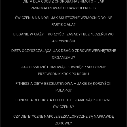
DIETA DLA OSÓB Z CHOROBĄ HASHIMOTO – JAK
ZMINIMALIZOWAĆ OBJAWY DEPRESJI?
ĆWICZENIA NA NOGI: JAK SKUTECZNIE WZMOCNIĆ DOLNE
PARTIE CIAŁA?
BIEGANIE W CIĄŻY – KORZYŚCI, ZASADY I BEZPIECZEŃSTWO
AKTYWNOŚCI
DIETA OCZYSZCZAJĄCA: JAK DBAĆ O ZDROWIE WEWNĘTRZNE
ORGANIZMU?
JAK URZĄDZIĆ DOMOWĄ SIŁOWNIĘ? PRAKTYCZNY
PRZEWODNIK KROK PO KROKU
FITNESS A DIETA BEZGLUTENOWA – JAKIE SĄ KORZYŚCI I
PUŁAPKI?
FITNESS A REDUKCJA CELLULITU – JAKIE SĄ SKUTECZNE
ĆWICZENIA?
CZY DIETETYCZNE NAPOJE BEZKALORYCZNE SĄ NAPRAWDĘ
ZDROWE?