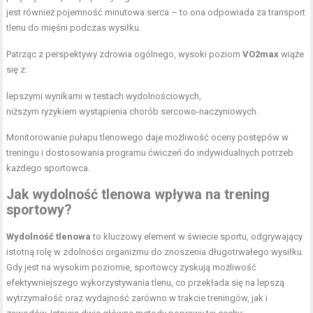
jest również pojemność minutowa serca – to ona odpowiada za transport
tlenu do mięśni podczas wysiłku.
Patrząc z perspektywy zdrowia ogólnego, wysoki poziom
VO2max
wiąże
się z:
lepszymi wynikami w testach wydolnościowych,
niższym ryzykiem wystąpienia chorób sercowo-naczyniowych.
Monitorowanie pułapu tlenowego daje możliwość oceny postępów w
treningu i dostosowania programu ćwiczeń do indywidualnych potrzeb
każdego sportowca.
Jak wydolność tlenowa wpływa na
trening
sportowy
?
Wydolność tlenowa
to kluczowy element w świecie sportu, odgrywający
istotną rolę w zdolności organizmu do znoszenia długotrwałego wysiłku.
Gdy jest na wysokim poziomie, sportowcy zyskują możliwość
efektywniejszego wykorzystywania tlenu, co przekłada się na lepszą
wytrzymałość oraz wydajność zarówno w trakcie treningów, jak i