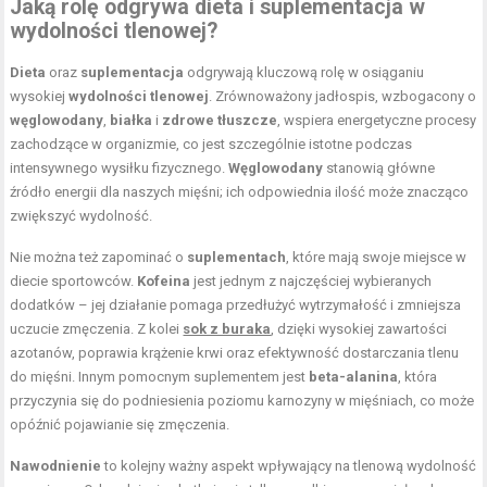
Jaką rolę odgrywa dieta i suplementacja w
wydolności tlenowej?
Dieta
oraz
suplementacja
odgrywają kluczową rolę w osiąganiu
wysokiej
wydolności tlenowej
. Zrównoważony jadłospis, wzbogacony o
węglowodany
,
białka
i
zdrowe tłuszcze
, wspiera energetyczne procesy
zachodzące w organizmie, co jest szczególnie istotne podczas
intensywnego wysiłku fizycznego.
Węglowodany
stanowią główne
źródło energii dla naszych mięśni; ich odpowiednia ilość może znacząco
zwiększyć wydolność.
Nie można też zapominać o
suplementach
, które mają swoje miejsce w
diecie sportowców.
Kofeina
jest jednym z najczęściej wybieranych
dodatków – jej działanie pomaga przedłużyć wytrzymałość i zmniejsza
uczucie zmęczenia. Z kolei
sok z buraka
, dzięki wysokiej zawartości
azotanów, poprawia krążenie krwi oraz efektywność dostarczania tlenu
do mięśni. Innym pomocnym suplementem jest
beta-alanina
, która
przyczynia się do podniesienia poziomu karnozyny w mięśniach, co może
opóźnić pojawianie się zmęczenia.
Nawodnienie
to kolejny ważny aspekt wpływający na tlenową wydolność