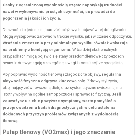
Osoby z ograniczoną wydolnością często napotykają trudności
nawet w wykonywaniu prostych czynności, co prowadzi do
pogorszenia jakości ich życia.
Duszności to jeden z najbardziej uciążliwych objawów tej dolegliwości.
Mogą występować zarówno w trakcie wysiłku, jak i w czasie odpoczynku.
Wrażenie zmęczenia przy minimalnym wysiłku również wskazuje
na problemy z kondycją organizmu.
W bardziej ekstremalnych
przypadkach mogą pojawić się stany przedomdleniowe czy bezdech
senny, które wymagają szczególnej uwagi i konsultacji ze specjalistą.
Aby poprawić wydolność tlenową i złagodzić te objawy,
regularna
aktywność fizyczna odgrywa kluczową rolę.
Zdrowy styl życia,
obejmujący zrównoważoną dietę oraz systematyczne ćwiczenia, ma
istotny wpływ na ogólne samopoczucie i sprawność fizyczną.
Jeśli
zauważysz u siebie powyższe symptomy, warto pomyśleć o
przeprowadzeniu badań diagnostycznych w celu ustalenia
dokładnych przyczyn problemów związanych z wydolnością
tlenową.
Pułap tlenowy (VO2max) i jego znaczenie