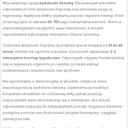
Aby zwiększyć swoją
wydolność tlenową
, kluczowe jest wdrożenie
odpowiednich form aktywności fizycznej oraz zwrócenie uwagi na
regenerację. Najlepsze efekty uzyskamy poprzez regularne treningi, które
utrzymują tętno w zakresie
60-70%
jego maksymalnej wartości. Warto w
planie treningowym uwzględnić sesje interwałowe, w których
naprzemiennie wykonujemy intensywne i lżejsze ćwiczenia.
Codzienna aktywność fizyczna, na przykład spacer trwający od
20 do 40
minut
, również ma ogromne znaczenie. Dobrze jest zaplanować
2-3
intensywne treningi tygodniowo
. Odpoczynek odgrywa fundamentalną
rolę w regeneracji organizmu po wysiłku; pozwala uniknąć
przetrenowania i wspiera nasze cele sportowe.
Nie zapominajmy o diecie bogatej w składniki odżywcze, która
wspomaga naszą wydolność tlenową. Suplementacja może być
korzystnym dodatkiem do codziennej diety, jednak przed jej
rozpoczęciem warto skonsultować się z dietetykiem, aby dobrać
odpowiednie preparaty do indywidualnych potrzeb. Regularne śledzenie
postępów pomoże nam dostosować program treningowy i osiągnąć
zamierzone cele.