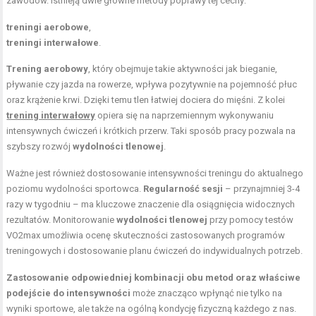
zawodów. Istnieją dwie główne metody poprawy tej cechy:
treningi aerobowe
,
treningi interwałowe
.
Trening aerobowy
, który obejmuje takie aktywności jak bieganie,
pływanie czy jazda na rowerze, wpływa pozytywnie na pojemność płuc
oraz krążenie krwi. Dzięki temu tlen łatwiej dociera do mięśni. Z kolei
trening interwałowy
opiera się na naprzemiennym wykonywaniu
intensywnych ćwiczeń i krótkich przerw. Taki sposób pracy pozwala na
szybszy rozwój
wydolności tlenowej
.
Ważne jest również dostosowanie intensywności treningu do aktualnego
poziomu wydolności sportowca.
Regularność sesji
– przynajmniej 3-4
razy w tygodniu – ma kluczowe znaczenie dla osiągnięcia widocznych
rezultatów. Monitorowanie
wydolności tlenowej
przy pomocy testów
VO2max umożliwia ocenę skuteczności zastosowanych programów
treningowych i dostosowanie planu ćwiczeń do indywidualnych potrzeb.
Zastosowanie odpowiedniej kombinacji obu metod oraz właściwe
podejście do intensywności
może znacząco wpłynąć nie tylko na
wyniki sportowe, ale także na ogólną kondycję fizyczną każdego z nas.