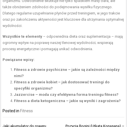
organizmu. Odwodnienie skutkuje nie tylko spadkiem masy ciała, ale
także obniżeniem zdolności do podejmowania wysiłku fizycznego.
Dlatego regularne uzupełnianie płynów przed treningiem, w jego trakcie
oraz po zakończeniu aktywności jest kluczowe dla utrzymania optymalnej
wydolności.
Wszystkie te elementy
– odpowiednia dieta oraz suplementacja – mają
ogromny wpływ na poprawę naszej tlenowej wydolności; wspierają
procesy energetyczne i pomagają unikać odwodnienia.
Powiązane wpisy:
Fitness a zdrowie psychiczne – jakie są zależności między
nimi?
Fitness a zdrowie kobiet – jak dostosować treningi do
specyfiki organizmu?
Jazzercise – moda czy efektywna forma treningu fitness?
Fitness a dieta ketogeniczna – jakie są wyniki i zagrożenia?
Posted in
Fitness
Nawigacja
Jaki akumulator do roweru
Pozycja Bogini (Utkata Konasana) –