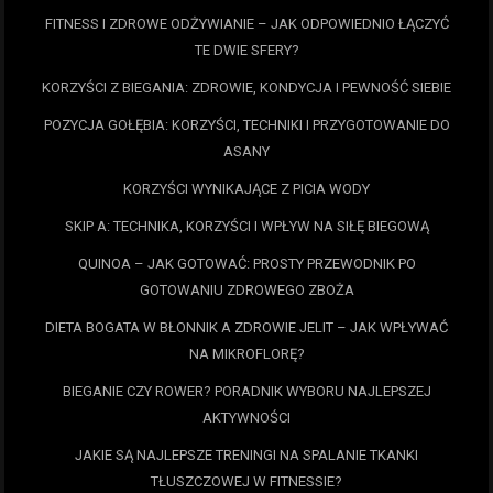
FITNESS I ZDROWE ODŻYWIANIE – JAK ODPOWIEDNIO ŁĄCZYĆ
TE DWIE SFERY?
KORZYŚCI Z BIEGANIA: ZDROWIE, KONDYCJA I PEWNOŚĆ SIEBIE
POZYCJA GOŁĘBIA: KORZYŚCI, TECHNIKI I PRZYGOTOWANIE DO
ASANY
KORZYŚCI WYNIKAJĄCE Z PICIA WODY
SKIP A: TECHNIKA, KORZYŚCI I WPŁYW NA SIŁĘ BIEGOWĄ
QUINOA – JAK GOTOWAĆ: PROSTY PRZEWODNIK PO
GOTOWANIU ZDROWEGO ZBOŻA
DIETA BOGATA W BŁONNIK A ZDROWIE JELIT – JAK WPŁYWAĆ
NA MIKROFLORĘ?
BIEGANIE CZY ROWER? PORADNIK WYBORU NAJLEPSZEJ
AKTYWNOŚCI
JAKIE SĄ NAJLEPSZE TRENINGI NA SPALANIE TKANKI
TŁUSZCZOWEJ W FITNESSIE?