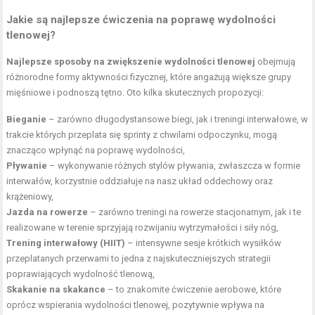
Jakie są najlepsze ćwiczenia na poprawę wydolności
tlenowej?
Najlepsze sposoby na zwiększenie wydolności tlenowej
obejmują
różnorodne formy aktywności fizycznej, które angażują większe grupy
mięśniowe i podnoszą tętno. Oto kilka skutecznych propozycji:
Bieganie
– zarówno długodystansowe biegi, jak i treningi interwałowe, w
trakcie których przeplata się sprinty z chwilami odpoczynku, mogą
znacząco wpłynąć na poprawę wydolności,
Pływanie
– wykonywanie różnych stylów pływania, zwłaszcza w formie
interwałów, korzystnie oddziałuje na nasz układ oddechowy oraz
krążeniowy,
Jazda na rowerze
– zarówno treningi na
rowerze stacjonarnym
, jak i te
realizowane w terenie sprzyjają rozwijaniu wytrzymałości i siły nóg,
Trening interwałowy (HIIT)
– intensywne sesje krótkich wysiłków
przeplatanych przerwami to jedna z najskuteczniejszych strategii
poprawiających wydolność tlenową,
Skakanie na skakance
– to znakomite ćwiczenie aerobowe, które
oprócz wspierania wydolności tlenowej, pozytywnie wpływa na