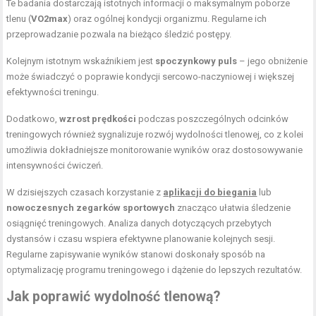
Te badania dostarczają istotnych informacji o maksymalnym poborze
tlenu (
VO2max
) oraz ogólnej kondycji organizmu. Regularne ich
przeprowadzanie pozwala na bieżąco śledzić postępy.
Kolejnym istotnym wskaźnikiem jest
spoczynkowy puls
– jego obniżenie
może świadczyć o poprawie kondycji sercowo-naczyniowej i większej
efektywności treningu.
Dodatkowo,
wzrost prędkości
podczas poszczególnych odcinków
treningowych również sygnalizuje rozwój wydolności tlenowej, co z kolei
umożliwia dokładniejsze monitorowanie wyników oraz dostosowywanie
intensywności ćwiczeń.
W dzisiejszych czasach korzystanie z
aplikacji do biegania
lub
nowoczesnych zegarków sportowych
znacząco ułatwia śledzenie
osiągnięć treningowych. Analiza danych dotyczących przebytych
dystansów i czasu wspiera efektywne planowanie kolejnych sesji.
Regularne zapisywanie wyników stanowi doskonały sposób na
optymalizację programu treningowego i dążenie do lepszych rezultatów.
Jak poprawić wydolność tlenową?