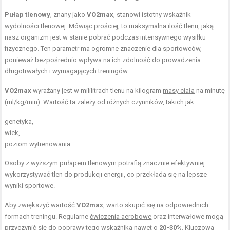
Pułap tlenowy
, znany jako
VO2max
, stanowi istotny wskaźnik
wydolności tlenowej. Mówiąc prościej, to maksymalna ilość tlenu, jaką
nasz organizm jest w stanie pobrać podczas intensywnego wysiłku
fizycznego. Ten parametr ma ogromne znaczenie dla sportowców,
ponieważ bezpośrednio wpływa na ich zdolność do prowadzenia
długotrwałych i wymagających treningów.
VO2max
wyrażany jest w mililitrach tlenu na kilogram
masy ciała
na minutę
(ml/kg/min). Wartość ta zależy od różnych czynników, takich jak:
genetyka,
wiek,
poziom wytrenowania.
Osoby z wyższym pułapem tlenowym potrafią znacznie efektywniej
wykorzystywać tlen do produkcji energii, co przekłada się na lepsze
wyniki sportowe.
Aby zwiększyć wartość
VO2max
, warto skupić się na odpowiednich
formach treningu. Regularne
ćwiczenia aerobowe
oraz interwałowe mogą
przyczynić się do poprawy tego wskaźnika nawet o
20-30%
. Kluczowa