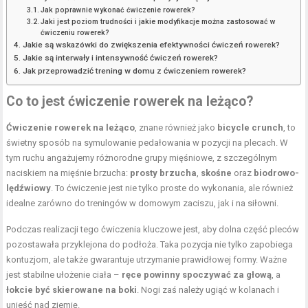
Jak poprawnie wykonać ćwiczenie rowerek?
Jaki jest poziom trudności i jakie modyfikacje można zastosować w
ćwiczeniu rowerek?
Jakie są wskazówki do zwiększenia efektywności ćwiczeń rowerek?
Jakie są interwały i intensywność ćwiczeń rowerek?
Jak przeprowadzić trening w domu z ćwiczeniem rowerek?
Co to jest ćwiczenie rowerek na leżąco?
Ćwiczenie rowerek na leżąco
, znane również jako
bicycle crunch
, to
świetny sposób na symulowanie pedałowania w pozycji na plecach. W
tym ruchu angażujemy różnorodne grupy mięśniowe, z szczególnym
naciskiem na mięśnie brzucha:
prosty brzucha
,
skośne
oraz
biodrowo-
lędźwiowy
. To ćwiczenie jest nie tylko proste do wykonania, ale również
idealne zarówno do treningów w domowym zaciszu, jak i na siłowni.
Podczas realizacji tego ćwiczenia kluczowe jest, aby dolna część pleców
pozostawała przyklejona do podłoża. Taka pozycja nie tylko zapobiega
kontuzjom, ale także gwarantuje utrzymanie prawidłowej formy. Ważne
jest stabilne ułożenie ciała –
ręce powinny spoczywać za głową
, a
łokcie być skierowane na boki
. Nogi zaś należy ugiąć w kolanach i
unieść nad ziemię.