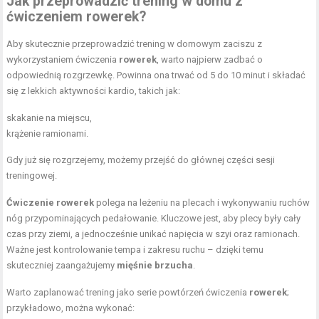
Jak przeprowadzić
trening w domu
z
ćwiczeniem rowerek?
Aby skutecznie przeprowadzić trening w domowym zaciszu z
wykorzystaniem ćwiczenia
rowerek
, warto najpierw zadbać o
odpowiednią rozgrzewkę. Powinna ona trwać od 5 do 10 minut i składać
się z lekkich aktywności kardio, takich jak:
skakanie na miejscu,
krążenie ramionami.
Gdy już się rozgrzejemy, możemy przejść do głównej części sesji
treningowej.
Ćwiczenie rowerek
polega na leżeniu na plecach i wykonywaniu ruchów
nóg przypominających pedałowanie. Kluczowe jest, aby plecy były cały
czas przy ziemi, a jednocześnie unikać napięcia w szyi oraz ramionach.
Ważne jest kontrolowanie tempa i zakresu ruchu – dzięki temu
skuteczniej zaangażujemy
mięśnie brzucha
.
Warto zaplanować trening jako serie powtórzeń ćwiczenia
rowerek
;
przykładowo, można wykonać: