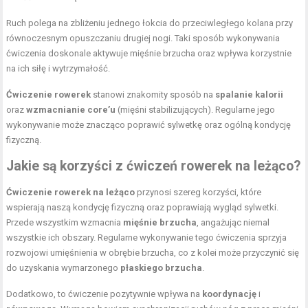
Ruch polega na zbliżeniu jednego łokcia do przeciwległego kolana przy
równoczesnym opuszczaniu drugiej nogi. Taki sposób wykonywania
ćwiczenia doskonale aktywuje mięśnie brzucha oraz wpływa korzystnie
na ich siłę i wytrzymałość.
Ćwiczenie rowerek
stanowi znakomity sposób na
spalanie kalorii
oraz
wzmacnianie core’u
(mięśni stabilizujących). Regularne jego
wykonywanie może znacząco poprawić sylwetkę oraz ogólną kondycję
fizyczną.
Jakie są korzyści z ćwiczeń rowerek na leżąco?
Ćwiczenie rowerek na leżąco
przynosi szereg korzyści, które
wspierają naszą kondycję fizyczną oraz poprawiają wygląd sylwetki.
Przede wszystkim wzmacnia
mięśnie brzucha
, angażując niemal
wszystkie ich obszary. Regularne wykonywanie tego ćwiczenia sprzyja
rozwojowi umięśnienia w obrębie brzucha, co z kolei może przyczynić się
do uzyskania wymarzonego
płaskiego brzucha
.
Dodatkowo, to ćwiczenie pozytywnie wpływa na
koordynację
i