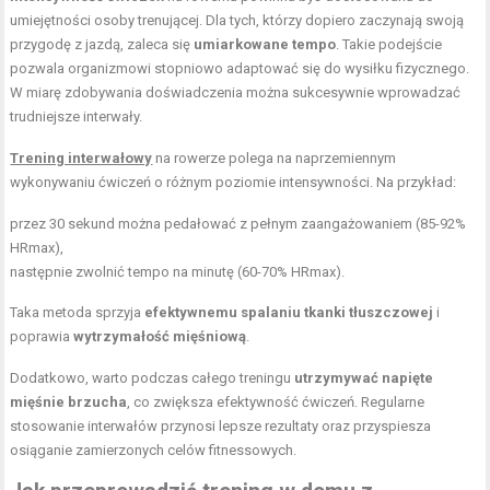
umiejętności osoby trenującej. Dla tych, którzy dopiero zaczynają swoją
przygodę z jazdą, zaleca się
umiarkowane tempo
. Takie podejście
pozwala organizmowi stopniowo adaptować się do wysiłku fizycznego.
W miarę zdobywania doświadczenia można sukcesywnie wprowadzać
trudniejsze interwały.
Trening interwałowy
na rowerze polega na naprzemiennym
wykonywaniu ćwiczeń o różnym poziomie intensywności. Na przykład:
przez 30 sekund można pedałować z pełnym zaangażowaniem (85-92%
HRmax),
następnie zwolnić tempo na minutę (60-70% HRmax).
Taka metoda sprzyja
efektywnemu spalaniu tkanki tłuszczowej
i
poprawia
wytrzymałość mięśniową
.
Dodatkowo, warto podczas całego treningu
utrzymywać napięte
mięśnie brzucha
, co zwiększa efektywność ćwiczeń. Regularne
stosowanie interwałów przynosi lepsze rezultaty oraz przyspiesza
osiąganie zamierzonych celów fitnessowych.