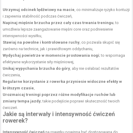
Utrzymuj odcinek lędźwiowy na macie
, co minimalizuje ryzyko kontuzji
i zapewnia stabilność podczas ćwiczeń,
Napinaj mięśnie brzucha przez cały czas trwania treningu
; to
umożliwia lepsze zaangażowanie mięśni core oraz podniesienie
intensywności wysiłku,
Stawiaj na powolne i kontrolowane ruchy
, co pozwala skupić się
zarówno na technice, jak i prawidłowym oddychaniu,
Wydychaj powietrze w momencie prostowania nogi
; to wspomaga
efektywne wykorzystanie siły mięśniowej,
Unikaj wypychania brzucha do góry
, aby nie osłabiać rezultatów
ćwiczenia,
Regularne korzystanie z rowerka przyniesie widoczne efekty w
krótszym czasie
,
Urozmaicaj treningi poprzez różne modyfikacje ruchów lub
zmiany tempa jazdy
; takie podejście poprawi skuteczność twoich
ćwiczeń.
Jakie są interwały i intensywność ćwiczeń
rowerek?
Intensywność ćwiczeń
na rowerku powinna być dostosowana do