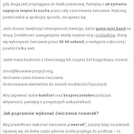
gdy druga jest przyciągana do klatki piersiowej. Pamiętaj o
utrzymaniu
napięcia mięśni brzucha
przez cały czas trwania ćwiczenia. Wykonuj
powtórzenia w spokojny sposób, nie spiesz się.
Jeśli chcesz zwiększyć intensywność treningu, załóż
gumę mini band
na
stopy. Dodatkowo zaangażujesz wtedy mięśnie nóg i
pośladków
. Staraj
się wykonywać ćwiczenie przez
30-60 sekund
, a następnie odpocznij i
powtórz kilka serii.
Jeżeli masz trudności z równowagą lub czujesz ból kręgosłupa, rozważ:
zmodyfikowanie pozycji nóg,
skrócenie czasu trwania ćwiczenia.
dostosowanie elementów do swoich możliwości fizycznych.
Aby zapewnić sobie
komfort
oraz
bezpieczeństwo
podczas
aktywności, pamiętaj o powyższych wskazówkach.
Jak poprawnie wykonać ćwiczenie rowerek?
Aby prawidłowo wykonać ćwiczenie
„rowerek”
, zacznij leżąc na plecach.
Upewnij się, że dolna część pleców ściśle przylega do podłoża – to