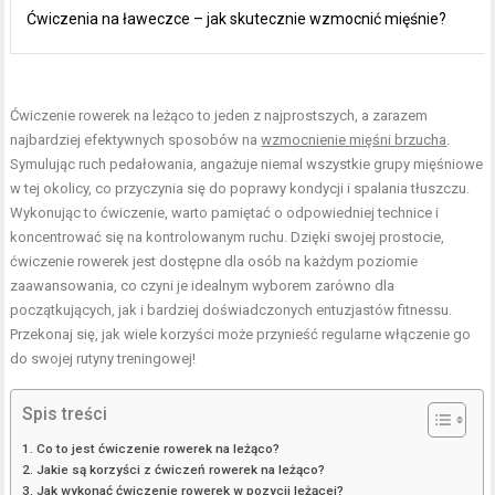
Ćwiczenia na ławeczce – jak skutecznie wzmocnić mięśnie?
Ćwiczenie rowerek na leżąco to jeden z najprostszych, a zarazem
najbardziej efektywnych sposobów na
wzmocnienie mięśni brzucha
.
Symulując ruch pedałowania, angażuje niemal wszystkie grupy mięśniowe
w tej okolicy, co przyczynia się do poprawy kondycji i spalania tłuszczu.
Wykonując to ćwiczenie, warto pamiętać o odpowiedniej technice i
koncentrować się na kontrolowanym ruchu. Dzięki swojej prostocie,
ćwiczenie rowerek jest dostępne dla osób na każdym poziomie
zaawansowania, co czyni je idealnym wyborem zarówno dla
początkujących, jak i bardziej doświadczonych entuzjastów fitnessu.
Przekonaj się, jak wiele korzyści może przynieść regularne włączenie go
do swojej rutyny treningowej!
Spis treści
Co to jest ćwiczenie rowerek na leżąco?
Jakie są korzyści z ćwiczeń rowerek na leżąco?
Jak wykonać ćwiczenie rowerek w pozycji leżącej?