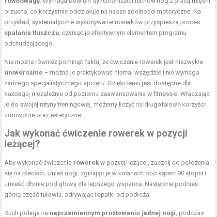
równowagę
. Wymaga bowiem synchronizacji ruchów nóg z pracą mięśni
brzucha, co korzystnie oddziałuje na nasze zdolności motoryczne. Na
przykład, systematyczne wykonywanie rowerków przyspiesza proces
spalania tłuszczu
, czyniąc je efektywnym elementem programu
odchudzającego.
Nie można również pominąć faktu, że ćwiczenie rowerek jest niezwykle
uniwersalne
– można je praktykować niemal wszędzie i nie wymaga
żadnego specjalistycznego sprzętu. Dzięki temu jest dostępne dla
każdego, niezależnie od poziomu zaawansowania w fitnessie. Włączając
je do swojej rutyny treningowej, możemy liczyć na długofalowe korzyści
zdrowotne oraz estetyczne.
Jak wykonać ćwiczenie rowerek w pozycji
leżącej?
Aby wykonać ćwiczenie
rowerek
w pozycji leżącej, zacznij od położenia
się na plecach. Unieś nogi, zginając je w kolanach pod kątem 90 stopni i
umieść dłonie pod głową dla lepszego wsparcia. Następnie podnieś
górną część tułowia, odrywając łopatki od podłoża.
Ruch polega na
naprzemiennym prostowaniu jednej nogi
, podczas