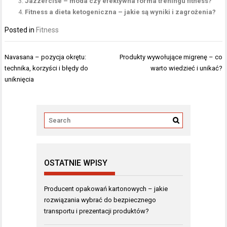
Jazzercise – moda czy efektywna forma treningu fitness?
Fitness a dieta ketogeniczna – jakie są wyniki i zagrożenia?
Posted in
Fitness
Nawigacja
Navasana – pozycja okrętu:
Produkty wywołujące migrenę – co
wpisu
technika, korzyści i błędy do
warto wiedzieć i unikać?
uniknięcia
OSTATNIE WPISY
Producent opakowań kartonowych – jakie
rozwiązania wybrać do bezpiecznego
transportu i prezentacji produktów?