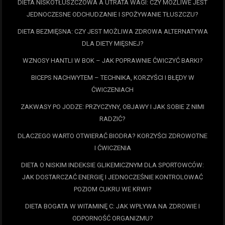
DIETA NISKOTŁUSZCZOWA A UTRATA WAGI: CZY MOŻLIWE JEST
JEDNOCZESNE ODCHUDZANIE I SPOŻYWANIE TŁUSZCZU?
DIETA BEZMIĘSNA: CZY JEST MOŻLIWA ZDROWA ALTERNATYWA
DLA DIETY MIĘSNEJ?
WZNOSY HANTLI W BOK – JAK POPRAWNIE ĆWICZYĆ BARKI?
BICEPS NACHWYTEM – TECHNIKA, KORZYŚCI I BŁĘDY W
ĆWICZENIACH
ZAKWASY PO JODZE: PRZYCZYNY, OBJAWY I JAK SOBIE Z NIMI
RADZIĆ?
DLACZEGO WARTO OTWIERAĆ BIODRA? KORZYŚCI ZDROWOTNE
I ĆWICZENIA
DIETA O NISKIM INDEKSIE GLIKEMICZNYM DLA SPORTOWCÓW:
JAK DOSTARCZAĆ ENERGIĘ I JEDNOCZEŚNIE KONTROLOWAĆ
POZIOM CUKRU WE KRWI?
DIETA BOGATA W WITAMINĘ C: JAK WPŁYWA NA ZDROWIE I
ODPORNOŚĆ ORGANIZMU?