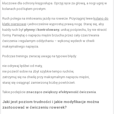
kluczowe dla ochrony kręgosłupa. Oprzyj ręce za głową, a nogi ugnij w
kolanach pod kątem prostym.
Ruch polega na imitowaniu jazdy na rowerze. Przyciągnij lewe
kolano do
klatki piersiowej
i jednocześnie wyprostuj prawą nogę. Staraj się, aby
każdy ruch był
płynny i kontrolowany
; unikaj pośpiechu, by nie stracić
formy. Pamiętaj o napięciu mięśni brzucha przez cały czas trwania
ćwiczenia i regularnym oddychaniu – wykonuj wydech w chwili
maksymalnego napięcia.
Podczas treningu zwracaj uwagę na typowe błędy:
nie odrywaj lędźwi od maty,
nie pozwól sobie na zbyt szybkie tempo ruchów,
zatrzymuj się na chwilę przy maksymalnym napięciu mięśni,
staraj się osiągnąć zamierzoną liczbę powtórzeń.
Takie podejście
znacząco zwiększy efektywność ćwiczenia
.
Jaki jest poziom trudności i jakie modyfikacje można
zastosować w ćwiczeniu rowerek?